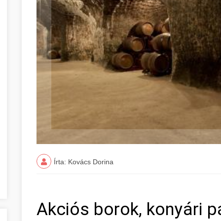
Írta: Kovács Dorina
Akciós borok, konyári 