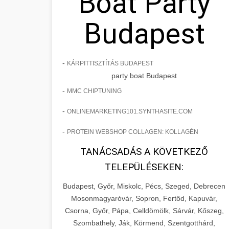
Boat Party
Budapest
-
KÁRPITTISZTÍTÁS BUDAPEST
party boat Budapest
-
MMC CHIPTUNING
-
ONLINEMARKETING101.SYNTHASITE.COM
-
PROTEIN WEBSHOP COLLAGEN: KOLLAGÉN
TANÁCSADÁS A KÖVETKEZŐ
TELEPÜLÉSEKEN:
Budapest, Győr, Miskolc, Pécs, Szeged, Debrecen
Mosonmagyaróvár, Sopron, Fertőd, Kapuvár,
Csorna, Győr, Pápa, Celldömölk, Sárvár, Kőszeg,
Szombathely, Ják, Körmend, Szentgotthárd,