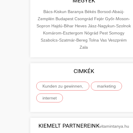
MEGYÉK
Bács-Kiskun
Baranya
Békés
Borsod-Abaúj-
Zemplén
Budapest
Csongrád
Fejér
Győr-Moson-
Sopron
Hajdú-Bihar
Heves
Jász-Nagykun-Szolnok
Komárom-Esztergom
Nógrád
Pest
Somogy
Szabolcs-Szatmár-Bereg
Tolna
Vas
Veszprém
Zala
CIMKÉK
Kunden zu gewinnen,
marketing
internet
KIEMELT PARTNEREINK
vitamintanya.hu