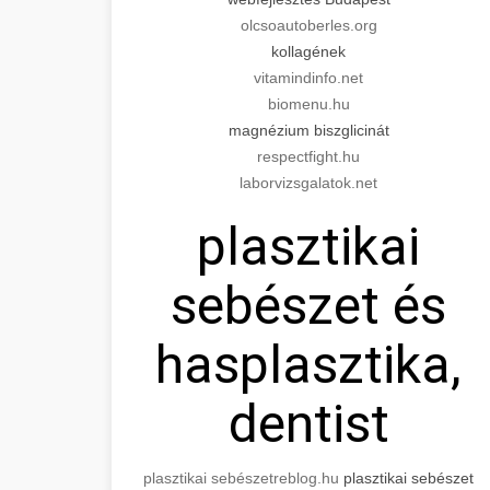
olcsoautoberles.org
kollagének
vitamindinfo.net
biomenu.hu
magnézium biszglicinát
respectfight.hu
laborvizsgalatok.net
plasztikai
sebészet és
hasplasztika,
dentist
plasztikai sebészet
reblog.hu
plasztikai sebészet