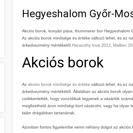
Hegyeshalom Győr-Mo
Akciós borok, konyári páva, thummerer bor Hegyeshalo
Az akciós borok minősége és értéke változó lehet, és ez n
árkedvezmény mértékétől.
Haraszthy Irsai 2022
,
Malbec 2
Akciós borok
Az
akciós borok minősége és értéke
változó lehet, és ez n
árkedvezmény mértékétől. Általában az akciós borok olyan
csökkentették, hogy vonzóbbak legyenek a vásárlók számára
megfizethető áron minőségi bort vásárolni, vagy ha olyan 
talán drágábban tartanának.
Azonban fontos figyelembe venni néhány dolgot az akciós 