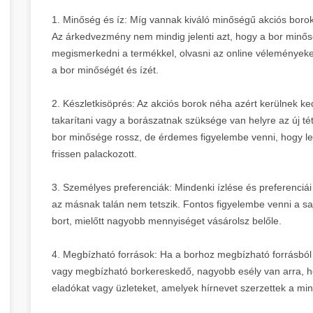
1. Minőség és íz: Míg vannak kiváló minőségű akciós bor
Az árkedvezmény nem mindig jelenti azt, hogy a bor minő
megismerkedni a termékkel, olvasni az online véleményeke
a bor minőségét és ízét.
2. Készletkisöprés: Az akciós borok néha azért kerülnek ke
takarítani vagy a borászatnak szüksége van helyre az új tét
bor minősége rossz, de érdemes figyelembe venni, hogy le
frissen palackozott.
3. Személyes preferenciák: Mindenki ízlése és preferenciái
az másnak talán nem tetszik. Fontos figyelembe venni a saj
bort, mielőtt nagyobb mennyiséget vásárolsz belőle.
4. Megbízható források: Ha a borhoz megbízható forrásból 
vagy megbízható borkereskedő, nagyobb esély van arra, ho
eladókat vagy üzleteket, amelyek hírnevet szerzettek a min