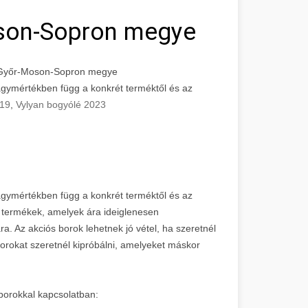
son-Sopron megye
m Győr-Moson-Sopron megye
agymértékben függ a konkrét terméktől és az
019
,
Vylyan bogyólé 2023
agymértékben függ a konkrét terméktől és az
 termékek, amelyek ára ideiglenesen
. Az akciós borok lehetnek jó vétel, ha szeretnél
borokat szeretnél kipróbálni, amelyeket máskor
borokkal kapcsolatban: