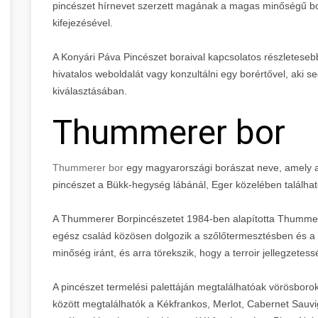
pincészet hírnevet szerzett magának a magas minőségű boro
kifejezésével.
A Konyári Páva Pincészet boraival kapcsolatos részleteseb
hivatalos weboldalát vagy konzultálni egy borértővel, aki
kiválasztásában.
Thummerer bor
Thummerer bor
egy magyarországi borászat neve, amely a 
pincészet a Bükk-hegység lábánál, Eger közelében található,
A Thummerer Borpincészetet 1984-ben alapította Thummere
egész család közösen dolgozik a szőlőtermesztésben és a b
minőség iránt, és arra törekszik, hogy a terroir jellegzetes
A pincészet termelési palettáján megtalálhatóak vörösboro
között megtalálhatók a Kékfrankos, Merlot, Cabernet Sauvig