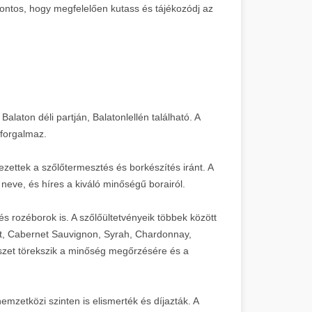
ontos, hogy megfelelően kutass és tájékozódj az
alaton déli partján, Balatonlellén található. A
 forgalmaz.
ezettek a szőlőtermesztés és borkészítés iránt. A
 neve, és híres a kiváló minőségű borairól.
és rozéborok is. A szőlőültetvényeik többek között
ot, Cabernet Sauvignon, Syrah, Chardonnay,
cészet törekszik a minőség megőrzésére és a
zetközi szinten is elismerték és díjazták. A