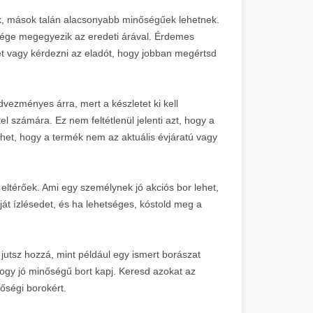
ok, mások talán alacsonyabb minőségűek lehetnek.
sége megegyezik az eredeti árával. Érdemes
t vagy kérdezni az eladót, hogy jobban megértsd
dvezményes árra, mert a készletet ki kell
el számára. Ez nem feltétlenül jelenti azt, hogy a
het, hogy a termék nem az aktuális évjáratú vagy
 eltérőek. Ami egy személynek jó akciós bor lehet,
át ízlésedet, és ha lehetséges, kóstold meg a
jutsz hozzá, mint például egy ismert borászat
gy jó minőségű bort kapj. Keresd azokat az
őségi borokért.