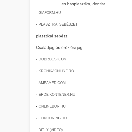
és hasplasztika, dentist
-
GIAFORM.HU
-
PLASZTIKAI SEBÉSZET
plasztikai sebész
Családjog és öröklési jog
-
DOBROCSI.COM
-
KRONIKAONLINE.RO
-
AMEAMED.COM
-
ERDEIKONTENER.HU
-
ONLINEBOR.HU
-
CHIPTUNING.HU
-
BIT.LY (VIDEO)