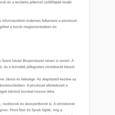
k és a területre jellemző szőlőfajták kiváló
b információkért érdemes felkeresni a pincészet
 segíthet a borok megismerésében és
Szent István Borpincészet néven is ismert. A
 és a borvidék jellegzetes vörösborait készíti.
r János és felesége. Az alapítástól kezdve az
orkészítésben. A pincészet elkötelezett a
ségeit tükröző borokat hozzon létre.
k, rozéborok és desszertborok is. A vörösborok
non, Pinot Noir és Syrah fajták, míg a