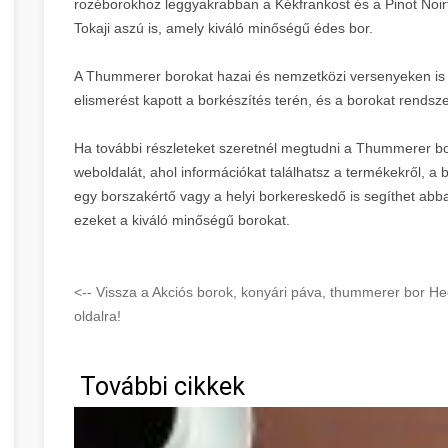
rozéborokhoz leggyakrabban a Kékfrankost és a Pinot Noirt
Tokaji aszú is, amely kiváló minőségű édes bor.
A Thummerer borokat hazai és nemzetközi versenyeken is e
elismerést kapott a borkészítés terén, és a borokat rendsz
Ha további részleteket szeretnél megtudni a Thummerer bor
weboldalát, ahol információkat találhatsz a termékekről, a b
egy borszakértő vagy a helyi borkereskedő is segíthet ab
ezeket a kiváló minőségű borokat.
<-- Vissza a Akciós borok, konyári páva, thummerer bor
oldalra!
További cikkek