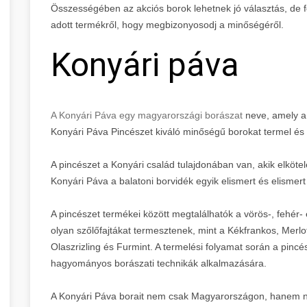
Összességében az akciós borok lehetnek jó választás, de f
adott termékről, hogy megbizonyosodj a minőségéről.
Konyári páva
A Konyári Páva egy magyarországi borászat
neve, amely a B
Konyári Páva Pincészet kiváló minőségű borokat termel és
A pincészet a Konyári család tulajdonában van, akik elkötel
Konyári Páva a balatoni borvidék egyik elismert és elismert
A pincészet termékei között megtalálhatók a vörös-, fehér- 
olyan szőlőfajtákat termesztenek, mint a Kékfrankos, Merl
Olaszrizling és Furmint. A termelési folyamat során a pin
hagyományos borászati technikák alkalmazására.
A Konyári Páva borait nem csak Magyarországon, hanem nem