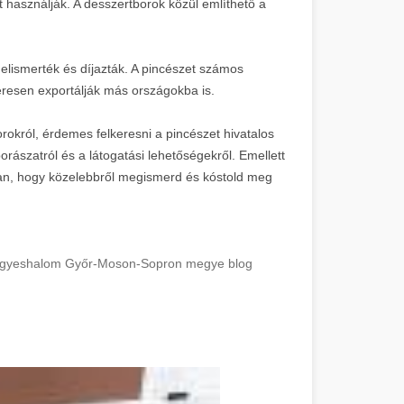
 használják. A desszertborok közül említhető a
lismerték és díjazták. A pincészet számos
eresen exportálják más országokba is.
okról, érdemes felkeresni a pincészet hivatalos
orászatról és a látogatási lehetőségekről. Emellett
ban, hogy közelebbről megismerd és kóstold meg
 Hegyeshalom Győr-Moson-Sopron megye blog