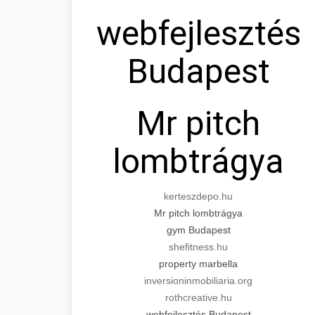
webfejlesztés
Budapest
Mr pitch
lombtrágya
kerteszdepo.hu
Mr pitch lombtrágya
gym Budapest
shefitness.hu
property marbella
inversioninmobiliaria.org
rothcreative.hu
webfejlesztés Budapest