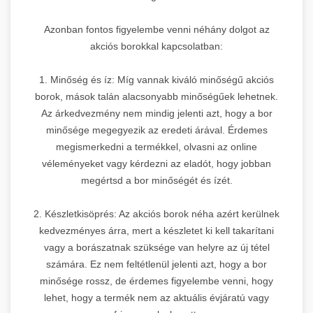
Azonban fontos figyelembe venni néhány dolgot az
akciós borokkal kapcsolatban:
1. Minőség és íz: Míg vannak kiváló minőségű akciós
borok, mások talán alacsonyabb minőségűek lehetnek.
Az árkedvezmény nem mindig jelenti azt, hogy a bor
minősége megegyezik az eredeti árával. Érdemes
megismerkedni a termékkel, olvasni az online
véleményeket vagy kérdezni az eladót, hogy jobban
megértsd a bor minőségét és ízét.
2. Készletkisöprés: Az akciós borok néha azért kerülnek
kedvezményes árra, mert a készletet ki kell takarítani
vagy a borászatnak szüksége van helyre az új tétel
számára. Ez nem feltétlenül jelenti azt, hogy a bor
minősége rossz, de érdemes figyelembe venni, hogy
lehet, hogy a termék nem az aktuális évjáratú vagy