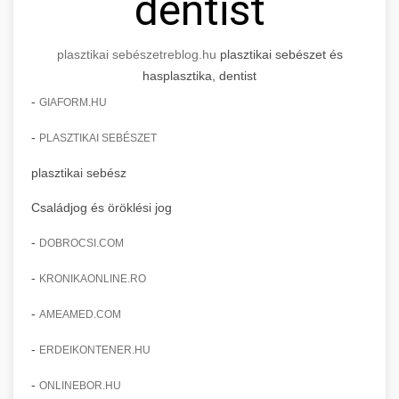
dentist
plasztikai sebészet
reblog.hu
plasztikai sebészet és
hasplasztika, dentist
-
GIAFORM.HU
-
PLASZTIKAI SEBÉSZET
plasztikai sebész
Családjog és öröklési jog
-
DOBROCSI.COM
-
KRONIKAONLINE.RO
-
AMEAMED.COM
-
ERDEIKONTENER.HU
-
ONLINEBOR.HU