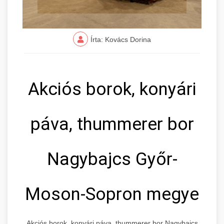
Írta: Kovács Dorina
Akciós borok, konyári
páva, thummerer bor
Nagybajcs Győr-
Moson-Sopron megye
Akciós borok, konyári páva, thummerer bor Nagybajcs