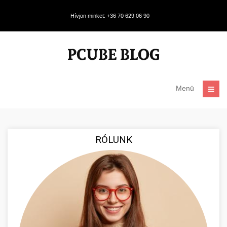
Hívjon minket: +36 70 629 06 90
Menü
RÓLUNK