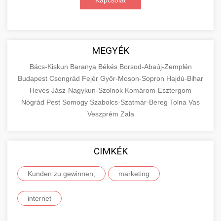
Kapcsolat
MEGYÉK
Bács-Kiskun
Baranya
Békés
Borsod-Abaúj-Zemplén
Budapest
Csongrád
Fejér
Győr-Moson-Sopron
Hajdú-Bihar
Heves
Jász-Nagykun-Szolnok
Komárom-Esztergom
Nógrád
Pest
Somogy
Szabolcs-Szatmár-Bereg
Tolna
Vas
Veszprém
Zala
CIMKÉK
Kunden zu gewinnen,
marketing
internet