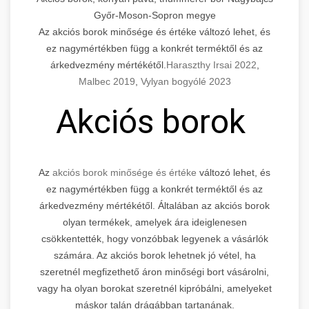
Győr-Moson-Sopron megye
Az akciós borok minősége és értéke változó lehet, és
ez nagymértékben függ a konkrét terméktől és az
árkedvezmény mértékétől.
Haraszthy Irsai 2022
,
Malbec 2019
,
Vylyan bogyólé 2023
Akciós borok
Az
akciós borok minősége és értéke
változó lehet, és
ez nagymértékben függ a konkrét terméktől és az
árkedvezmény mértékétől. Általában az akciós borok
olyan termékek, amelyek ára ideiglenesen
csökkentették, hogy vonzóbbak legyenek a vásárlók
számára. Az akciós borok lehetnek jó vétel, ha
szeretnél megfizethető áron minőségi bort vásárolni,
vagy ha olyan borokat szeretnél kipróbálni, amelyeket
máskor talán drágábban tartanának.