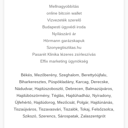
Mellnagyobbítás
online bitcoin wallet
Vízvezeték szerelő
Budapesti ügyvédi iroda
Nyílászáró ár
Hörmann garázskapuk
Szonyegtisztitas.hu
Pasarét Klinika lézeres zsírleszívás
Effix marketing ügynökség
Békés, Mezőberény, Szeghalom, Berettyóújfalu,
Biharkeresztes, Püspökladány, Karcag, Derecske,
Nádudvar, Hajdúszoboszló, Debrecen, Balmazújváros,
Hajdúböszörmény, Téglás, Hajdúhadház, Nyíradony,
Újfehértó, Hajdúdorog, Mezőcsát, Polgár, Hajdúnánás,
Tiszaújváros, Tiszavasvári, Tiszalök, Tokaj, Felsőzsolca,
Szikszó, Szerencs, Sárospatak, Zalaszentgrót