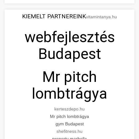
KIEMELT PARTNEREINK
vitamintanya.hu
webfejlesztés
Budapest
Mr pitch
lombtrágya
kerteszdepo.hu
Mr pitch lombtrágya
gym Budapest
shefitness.hu
property marbella