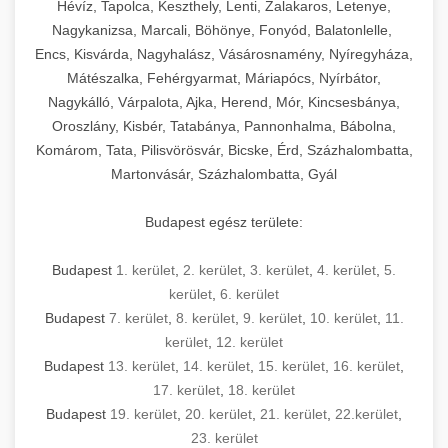
Hévíz, Tapolca, Keszthely, Lenti, Zalakaros, Letenye,
Nagykanizsa, Marcali, Böhönye, Fonyód, Balatonlelle,
Encs, Kisvárda, Nagyhalász, Vásárosnamény, Nyíregyháza,
Mátészalka, Fehérgyarmat, Máriapócs, Nyírbátor,
Nagykálló, Várpalota, Ajka, Herend, Mór, Kincsesbánya,
Oroszlány, Kisbér, Tatabánya, Pannonhalma, Bábolna,
Komárom, Tata, Pilisvörösvár, Bicske, Érd, Százhalombatta,
Martonvásár, Százhalombatta, Gyál
Budapest egész területe:
Budapest
1. kerület
,
2. kerület
,
3. kerület
,
4. kerület
,
5.
kerület
,
6. kerület
Budapest
7. kerület
,
8. kerület
,
9. kerület
,
10. kerület
,
11.
kerület
,
12. kerület
Budapest
13. kerület
,
14. kerület
,
15. kerület
,
16. kerület
,
17. kerület
,
18. kerület
Budapest
19. kerület
,
20. kerület
,
21. kerület
,
22.kerület
,
23. kerület