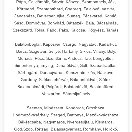
Pápa, Celldömölk, Sárvár, Kőszeg, Szombathely, Ják,
Körmend, Szentgotthárd, Csepreg, Zalalövő, Vasvár,
Jánosháza, Devecser, Ajka, Sümeg, Pécsvárad, Komló,
Sásd, Dombóvár, Bonyhád, Bátaszék, Baja, Bácsalmás,
Szekszárd, Tolna, Fadd, Paks, Kalocsa, Hőgyész, Tamási
Balatonboglár, Kaposvár, Csurgó, Nagyatád, Kadarkút,
Barcs, Szigetvár, Sellye, Harkány, Siklós, Villány, Bóly,
Mohács, Pécs, Szentlőrinc Andocs, Tab, Lengyeltóti,
Simontornya, Enying, Dunaföldvár, Solt, Szabadszállás,
Sárbogárd, Dunaújváros, Kunszentmiklós, Ráckeve,
Gárdony, Székesfehérvár, Balatonföldvár, Siófok,
Balatonalmádi, Polgárdi, Balatonfűzfő, Balatonfüred,
Veszprém, Sátoraljaújhely
Szentes, Mindszent, Kondoros, Orosháza,
Hódmezővásárhely, Szeged, Battonya, Mezőkovácsháza,
Békéscsaba, Nagymaros, Nyergesújfalu, Kismaros,
Göd,Szob, Rétság, Balassagyarmat, Romhány, Hollókő,