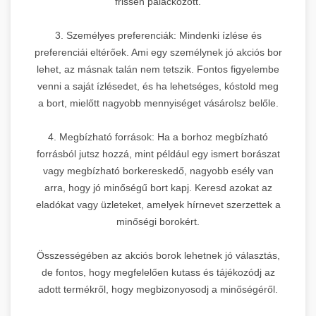
frissen palackozott.
3. Személyes preferenciák: Mindenki ízlése és
preferenciái eltérőek. Ami egy személynek jó akciós bor
lehet, az másnak talán nem tetszik. Fontos figyelembe
venni a saját ízlésedet, és ha lehetséges, kóstold meg
a bort, mielőtt nagyobb mennyiséget vásárolsz belőle.
4. Megbízható források: Ha a borhoz megbízható
forrásból jutsz hozzá, mint például egy ismert borászat
vagy megbízható borkereskedő, nagyobb esély van
arra, hogy jó minőségű bort kapj. Keresd azokat az
eladókat vagy üzleteket, amelyek hírnevet szerzettek a
minőségi borokért.
Összességében az akciós borok lehetnek jó választás,
de fontos, hogy megfelelően kutass és tájékozódj az
adott termékről, hogy megbizonyosodj a minőségéről.