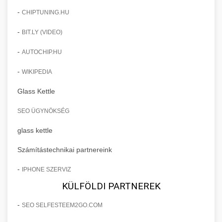
-
CHIPTUNING.HU
-
BIT.LY (VIDEO)
-
AUTOCHIP.HU
-
WIKIPEDIA
Glass Kettle
SEO ÜGYNÖKSÉG
glass kettle
Számítástechnikai partnereink
-
IPHONE SZERVIZ
KÜLFÖLDI PARTNEREK
-
SEO SELFESTEEM2GO.COM