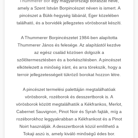
Thummerer bor
egy magyarországi borászat neve,
amely a Szent István Borpincészet néven is ismert. A
pincészet a Bükk-hegység lábánál, Eger közelében
található, és a borvidék jellegzetes vörösborait készíti.
A Thummerer Borpincészetet 1984-ben alapította
Thummerer János és felesége. Az alapítástól kezdve
az egész család közösen dolgozik a
szőlőtermesztésben és a borkészítésben. A pincészet
elkötelezett a minőség iránt, és arra törekszik, hogy a
terroir jellegzetességeit tükröző borokat hozzon létre.
A pincészet termelési palettáján megtalálhatóak
vörösborok, rozéborok és desszertborok is. A
vörösborok között megtalálhatók a Kékfrankos, Merlot,
Cabernet Sauvignon, Pinot Noir és Syrah fajták, míg a
rozéborokhoz leggyakrabban a Kékfrankost és a Pinot
Noirt használják. A desszertborok közül említhető a
Tokaji aszú is, amely kiváló minőségű édes bor.