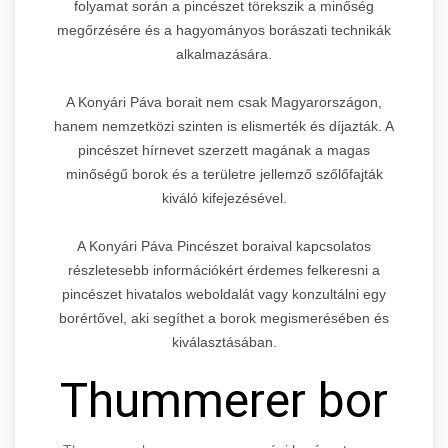
folyamat során a pincészet törekszik a minőség
megőrzésére és a hagyományos borászati technikák
alkalmazására.
A Konyári Páva borait nem csak Magyarországon,
hanem nemzetközi szinten is elismerték és díjazták. A
pincészet hírnevet szerzett magának a magas
minőségű borok és a területre jellemző szőlőfajták
kiváló kifejezésével.
A Konyári Páva Pincészet boraival kapcsolatos
részletesebb információkért érdemes felkeresni a
pincészet hivatalos weboldalát vagy konzultálni egy
borértővel, aki segíthet a borok megismerésében és
kiválasztásában.
Thummerer bor