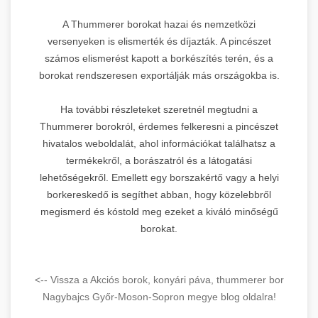
A Thummerer borokat hazai és nemzetközi
versenyeken is elismerték és díjazták. A pincészet
számos elismerést kapott a borkészítés terén, és a
borokat rendszeresen exportálják más országokba is.
Ha további részleteket szeretnél megtudni a
Thummerer borokról, érdemes felkeresni a pincészet
hivatalos weboldalát, ahol információkat találhatsz a
termékekről, a borászatról és a látogatási
lehetőségekről. Emellett egy borszakértő vagy a helyi
borkereskedő is segíthet abban, hogy közelebbről
megismerd és kóstold meg ezeket a kiváló minőségű
borokat.
<-- Vissza a Akciós borok, konyári páva, thummerer bor
Nagybajcs Győr-Moson-Sopron megye blog oldalra!