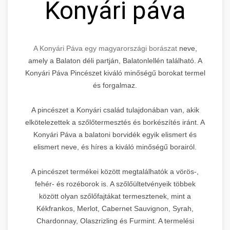
Konyári páva
A Konyári Páva egy magyarországi borászat
neve,
amely a Balaton déli partján, Balatonlellén található. A
Konyári Páva Pincészet kiváló minőségű borokat termel
és forgalmaz.
A pincészet a Konyári család tulajdonában van, akik
elkötelezettek a szőlőtermesztés és borkészítés iránt. A
Konyári Páva a balatoni borvidék egyik elismert és
elismert neve, és híres a kiváló minőségű borairól.
A pincészet termékei között megtalálhatók a vörös-,
fehér- és rozéborok is. A szőlőültetvényeik többek
között olyan szőlőfajtákat termesztenek, mint a
Kékfrankos, Merlot, Cabernet Sauvignon, Syrah,
Chardonnay, Olaszrizling és Furmint. A termelési