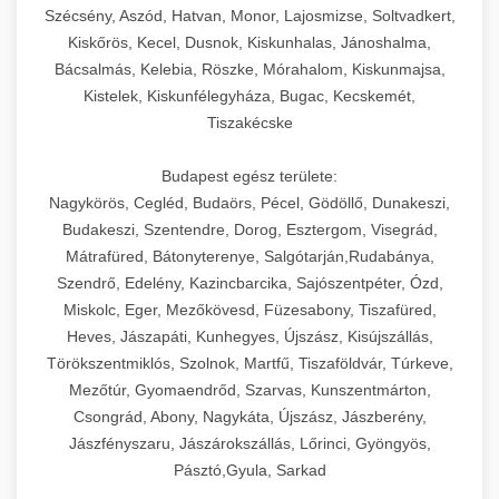
Szécsény, Aszód, Hatvan, Monor, Lajosmizse, Soltvadkert,
Kiskőrös, Kecel, Dusnok, Kiskunhalas, Jánoshalma,
Bácsalmás, Kelebia, Röszke, Mórahalom, Kiskunmajsa,
Kistelek, Kiskunfélegyháza, Bugac, Kecskemét,
Tiszakécske
Budapest egész területe:
Nagykörös, Cegléd, Budaörs, Pécel, Gödöllő, Dunakeszi,
Budakeszi, Szentendre, Dorog, Esztergom, Visegrád,
Mátrafüred, Bátonyterenye, Salgótarján,Rudabánya,
Szendrő, Edelény, Kazincbarcika, Sajószentpéter, Ózd,
Miskolc, Eger, Mezőkövesd, Füzesabony, Tiszafüred,
Heves, Jászapáti, Kunhegyes, Újszász, Kisújszállás,
Törökszentmiklós, Szolnok, Martfű, Tiszaföldvár, Túrkeve,
Mezőtúr, Gyomaendrőd, Szarvas, Kunszentmárton,
Csongrád, Abony, Nagykáta, Újszász, Jászberény,
Jászfényszaru, Jászárokszállás, Lőrinci, Gyöngyös,
Pásztó,Gyula, Sarkad