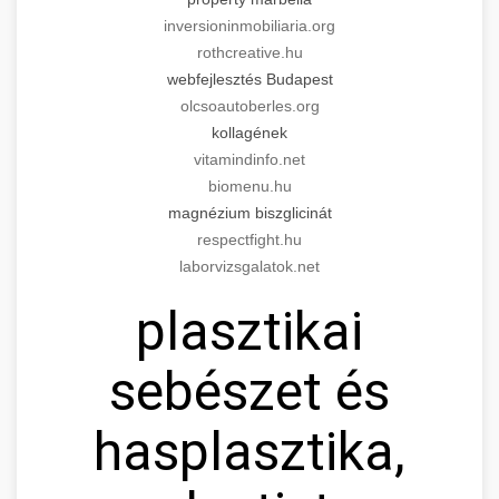
inversioninmobiliaria.org
rothcreative.hu
webfejlesztés Budapest
olcsoautoberles.org
kollagének
vitamindinfo.net
biomenu.hu
magnézium biszglicinát
respectfight.hu
laborvizsgalatok.net
plasztikai
sebészet és
hasplasztika,