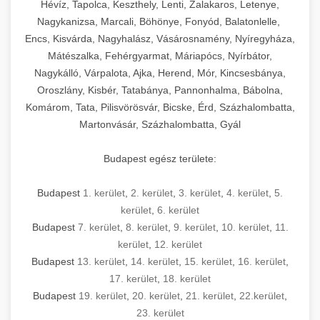
Hévíz, Tapolca, Keszthely, Lenti, Zalakaros, Letenye,
Nagykanizsa, Marcali, Böhönye, Fonyód, Balatonlelle,
Encs, Kisvárda, Nagyhalász, Vásárosnamény, Nyíregyháza,
Mátészalka, Fehérgyarmat, Máriapócs, Nyírbátor,
Nagykálló, Várpalota, Ajka, Herend, Mór, Kincsesbánya,
Oroszlány, Kisbér, Tatabánya, Pannonhalma, Bábolna,
Komárom, Tata, Pilisvörösvár, Bicske, Érd, Százhalombatta,
Martonvásár, Százhalombatta, Gyál
Budapest egész területe:
Budapest
1. kerület
,
2. kerület
,
3. kerület
,
4. kerület
,
5.
kerület
,
6. kerület
Budapest
7. kerület
,
8. kerület
,
9. kerület
,
10. kerület
,
11.
kerület
,
12. kerület
Budapest
13. kerület
,
14. kerület
,
15. kerület
,
16. kerület
,
17. kerület
,
18. kerület
Budapest
19. kerület
,
20. kerület
,
21. kerület
,
22.kerület
,
23. kerület