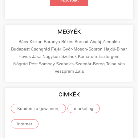
Kapcsolat
MEGYÉK
Bács-Kiskun
Baranya
Békés
Borsod-Abaúj-Zemplén
Budapest
Csongrád
Fejér
Győr-Moson-Sopron
Hajdú-Bihar
Heves
Jász-Nagykun-Szolnok
Komárom-Esztergom
Nógrád
Pest
Somogy
Szabolcs-Szatmár-Bereg
Tolna
Vas
Veszprém
Zala
CIMKÉK
Kunden zu gewinnen,
marketing
internet