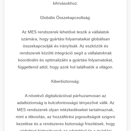
kihívásokhoz.
Globális Összekapcsoltság:
Az MES rendszerek lehetővé teszik a vállalatok
számára, hogy gyártási folyamataikat globálisan
összekapcsolják és irányítsák. Az eszközök és
rendszerek közötti integráció segít a vállalatoknak
koordinálni és optimalizálni a gyártási folyamatokat,
függetlenül attól, hogy azok hol találhatók a világon.
Kiberbiztonság:
A növekvő digitalizációval párhuzamosan az
adatbiztonság is kulcsfontosságú tényezővé válik. Az
MES rendszerek olyan intézkedéseket tartalmaznak,
mint a titkosítás, az hozzáférési jogosultságok szigorú
kezelése és a rendszeres biztonsági frissítések, hogy
védelmet biztosítsanak az adatokkal és a gyártási