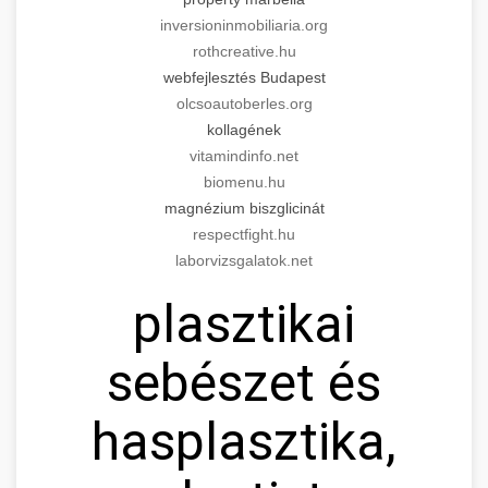
inversioninmobiliaria.org
rothcreative.hu
webfejlesztés Budapest
olcsoautoberles.org
kollagének
vitamindinfo.net
biomenu.hu
magnézium biszglicinát
respectfight.hu
laborvizsgalatok.net
plasztikai
sebészet és
hasplasztika,