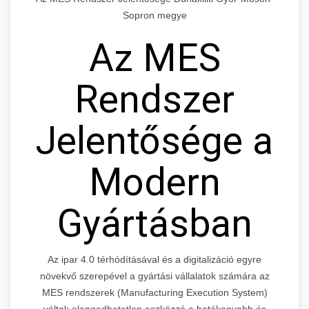
Sopron megye
Az MES
Rendszer
Jelentősége a
Modern
Gyártásban
Az ipar 4.0 térhódításával és a digitalizáció egyre
növekvő szerepével a gyártási vállalatok számára az
MES rendszerek (Manufacturing Execution System)
váltak elengedhetetlen eszközzé a hatékonyabb és