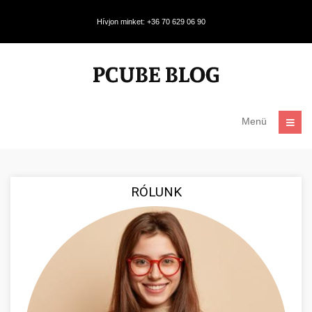
Hívjon minket: +36 70 629 06 90
Menü
RÓLUNK