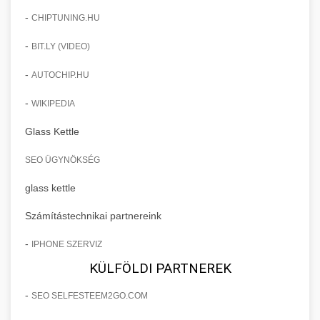
-
CHIPTUNING.HU
-
BIT.LY (VIDEO)
-
AUTOCHIP.HU
-
WIKIPEDIA
Glass Kettle
SEO ÜGYNÖKSÉG
glass kettle
Számítástechnikai partnereink
-
IPHONE SZERVIZ
KÜLFÖLDI PARTNEREK
-
SEO SELFESTEEM2GO.COM