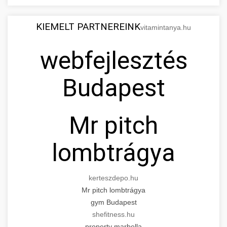
KIEMELT PARTNEREINK
vitamintanya.hu
webfejlesztés
Budapest
Mr pitch
lombtrágya
kerteszdepo.hu
Mr pitch lombtrágya
gym Budapest
shefitness.hu
property marbella