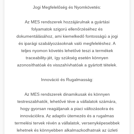
Jogi Megfelelőség és Nyomkövetés:
Az MES rendszerek hozzájárulnak a gyártási
folyamatok szigorú ellenőrzéséhez és
dokumentálásához, ami kiemelkedő fontosságú a jogi
és iparági szabályozásoknak való megfeleléshez. A
teljes nyomon követés lehetővé teszi a termékek
traceability-jét, így szükség esetén könnyen
azonosíthatóak és visszahívhatóak a gyártott tételek.
Innováció és Rugalmasság:
Az MES rendszerek dinamikusak és könnyen
testreszabhatók, lehetővé téve a vállalatok számára,
hogy gyorsan reagáljanak a piaci változásokra és
innovációkra. Az adaptív ütemezés és a rugalmas
termelési tervek révén a vállalatok, versenyképesebbek
lehetnek és könnyebben alkalmazkodhatnak az üzleti