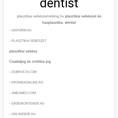
dentist
plasztikai sebészet
reblog.hu
plasztikai sebészet és
hasplasztika, dentist
-
GIAFORM.HU
-
PLASZTIKAI SEBÉSZET
plasztikai sebész
Családjog és öröklési jog
-
DOBROCSI.COM
-
KRONIKAONLINE.RO
-
AMEAMED.COM
-
ERDEIKONTENER.HU
-
ONLINEBOR.HU