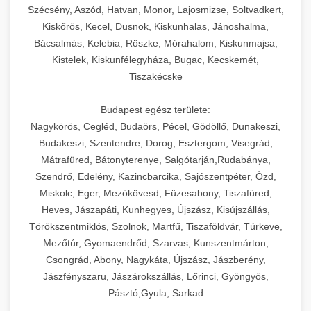
Szécsény, Aszód, Hatvan, Monor, Lajosmizse, Soltvadkert,
Kiskőrös, Kecel, Dusnok, Kiskunhalas, Jánoshalma,
Bácsalmás, Kelebia, Röszke, Mórahalom, Kiskunmajsa,
Kistelek, Kiskunfélegyháza, Bugac, Kecskemét,
Tiszakécske
Budapest egész területe:
Nagykörös, Cegléd, Budaörs, Pécel, Gödöllő, Dunakeszi,
Budakeszi, Szentendre, Dorog, Esztergom, Visegrád,
Mátrafüred, Bátonyterenye, Salgótarján,Rudabánya,
Szendrő, Edelény, Kazincbarcika, Sajószentpéter, Ózd,
Miskolc, Eger, Mezőkövesd, Füzesabony, Tiszafüred,
Heves, Jászapáti, Kunhegyes, Újszász, Kisújszállás,
Törökszentmiklós, Szolnok, Martfű, Tiszaföldvár, Túrkeve,
Mezőtúr, Gyomaendrőd, Szarvas, Kunszentmárton,
Csongrád, Abony, Nagykáta, Újszász, Jászberény,
Jászfényszaru, Jászárokszállás, Lőrinci, Gyöngyös,
Pásztó,Gyula, Sarkad