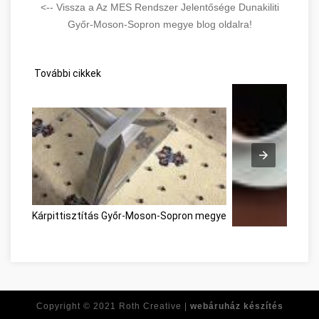
<-- Vissza a Az MES Rendszer Jelentősége Dunakiliti
Győr-Moson-Sopron megye blog oldalra!
További cikkek
Kárpittisztítás Győr-Moson-Sopron megye
Copyright © 2021
Roth Creative |
webáruház készítés
Faites du dévelop