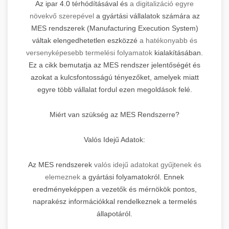
Az ipar 4.0 térhódításával és
a digitalizáció egyre
növekvő szerepével
a gyártási vállalatok számára az
MES rendszerek (Manufacturing Execution System)
váltak elengedhetetlen eszközzé
a hatékonyabb és
versenyképesebb termelési folyamatok
kialakításában.
Ez a cikk bemutatja az MES rendszer jelentőségét és
azokat a kulcsfontosságú tényezőket, amelyek miatt
egyre több vállalat fordul ezen megoldások felé.
Miért van szükség az MES Rendszerre?
Valós Idejű Adatok:
Az MES rendszerek
valós idejű adatokat gyűjtenek és
elemeznek
a gyártási folyamatokról. Ennek
eredményeképpen a vezetők és mérnökök pontos,
naprakész információkkal rendelkeznek a termelés
állapotáról.