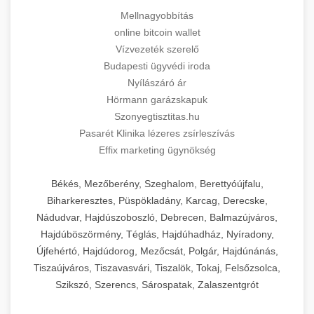
Mellnagyobbítás
online bitcoin wallet
Vízvezeték szerelő
Budapesti ügyvédi iroda
Nyílászáró ár
Hörmann garázskapuk
Szonyegtisztitas.hu
Pasarét Klinika lézeres zsírleszívás
Effix marketing ügynökség
Békés, Mezőberény, Szeghalom, Berettyóújfalu,
Biharkeresztes, Püspökladány, Karcag, Derecske,
Nádudvar, Hajdúszoboszló, Debrecen, Balmazújváros,
Hajdúböszörmény, Téglás, Hajdúhadház, Nyíradony,
Újfehértó, Hajdúdorog, Mezőcsát, Polgár, Hajdúnánás,
Tiszaújváros, Tiszavasvári, Tiszalök, Tokaj, Felsőzsolca,
Szikszó, Szerencs, Sárospatak, Zalaszentgrót