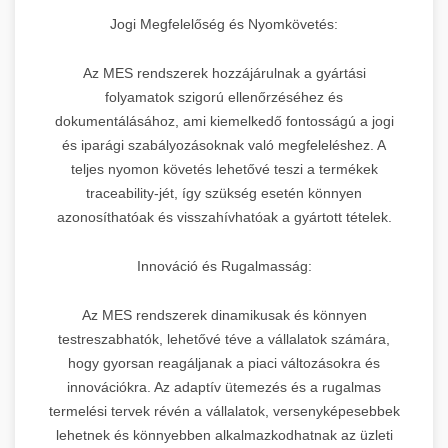
Jogi Megfelelőség és Nyomkövetés:
Az MES rendszerek hozzájárulnak a gyártási
folyamatok szigorú ellenőrzéséhez és
dokumentálásához, ami kiemelkedő fontosságú a jogi
és iparági szabályozásoknak való megfeleléshez. A
teljes nyomon követés lehetővé teszi a termékek
traceability-jét, így szükség esetén könnyen
azonosíthatóak és visszahívhatóak a gyártott tételek.
Innováció és Rugalmasság:
Az MES rendszerek dinamikusak és könnyen
testreszabhatók, lehetővé téve a vállalatok számára,
hogy gyorsan reagáljanak a piaci változásokra és
innovációkra. Az adaptív ütemezés és a rugalmas
termelési tervek révén a vállalatok, versenyképesebbek
lehetnek és könnyebben alkalmazkodhatnak az üzleti