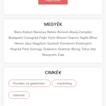
Kapcsolat
MEGYÉK
Bács-Kiskun
Baranya
Békés
Borsod-Abaúj-Zemplén
Budapest
Csongrád
Fejér
Győr-Moson-Sopron
Hajdú-Bihar
Heves
Jász-Nagykun-Szolnok
Komárom-Esztergom
Nógrád
Pest
Somogy
Szabolcs-Szatmár-Bereg
Tolna
Vas
Veszprém
Zala
CIMKÉK
Kunden zu gewinnen,
marketing
internet