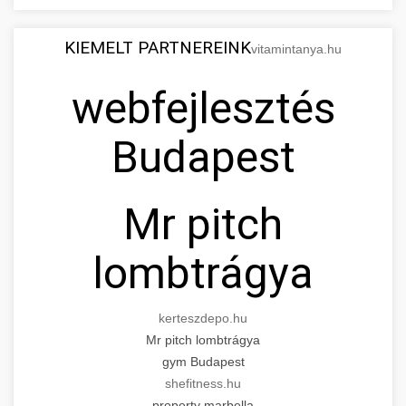
KIEMELT PARTNEREINK
vitamintanya.hu
webfejlesztés
Budapest
Mr pitch
lombtrágya
kerteszdepo.hu
Mr pitch lombtrágya
gym Budapest
shefitness.hu
property marbella