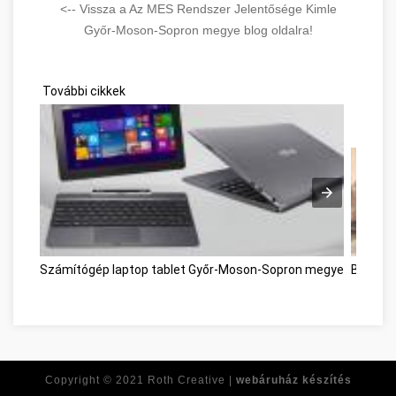
<-- Vissza a Az MES Rendszer Jelentősége Kimle
Győr-Moson-Sopron megye blog oldalra!
További cikkek
Számítógép laptop tablet Győr-Moson-Sopron megye
Bútor á
Copyright © 2021
Roth Creative |
webáruház készítés