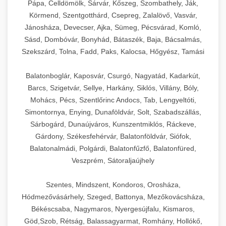
Pápa, Celldömölk, Sárvár, Kőszeg, Szombathely, Ják,
Körmend, Szentgotthárd, Csepreg, Zalalövő, Vasvár,
Jánosháza, Devecser, Ajka, Sümeg, Pécsvárad, Komló,
Sásd, Dombóvár, Bonyhád, Bátaszék, Baja, Bácsalmás,
Szekszárd, Tolna, Fadd, Paks, Kalocsa, Hőgyész, Tamási
Balatonboglár, Kaposvár, Csurgó, Nagyatád, Kadarkút,
Barcs, Szigetvár, Sellye, Harkány, Siklós, Villány, Bóly,
Mohács, Pécs, Szentlőrinc Andocs, Tab, Lengyeltóti,
Simontornya, Enying, Dunaföldvár, Solt, Szabadszállás,
Sárbogárd, Dunaújváros, Kunszentmiklós, Ráckeve,
Gárdony, Székesfehérvár, Balatonföldvár, Siófok,
Balatonalmádi, Polgárdi, Balatonfűzfő, Balatonfüred,
Veszprém, Sátoraljaújhely
Szentes, Mindszent, Kondoros, Orosháza,
Hódmezővásárhely, Szeged, Battonya, Mezőkovácsháza,
Békéscsaba, Nagymaros, Nyergesújfalu, Kismaros,
Göd,Szob, Rétság, Balassagyarmat, Romhány, Hollókő,