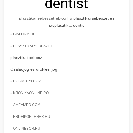
dentist
plasztikai sebészet
reblog.hu
plasztikai sebészet és
hasplasztika, dentist
-
GIAFORM.HU
-
PLASZTIKAI SEBÉSZET
plasztikai sebész
Családjog és öröklési jog
-
DOBROCSI.COM
-
KRONIKAONLINE.RO
-
AMEAMED.COM
-
ERDEIKONTENER.HU
-
ONLINEBOR.HU