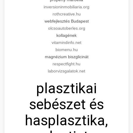
inversioninmobiliaria.org
rothcreative.hu
webfejlesztés Budapest
olcsoautoberles.org
kollagének
vitamindinfo.net
biomenu.hu
magnézium biszglicinát
respectfight.hu
laborvizsgalatok.net
plasztikai
sebészet és
hasplasztika,