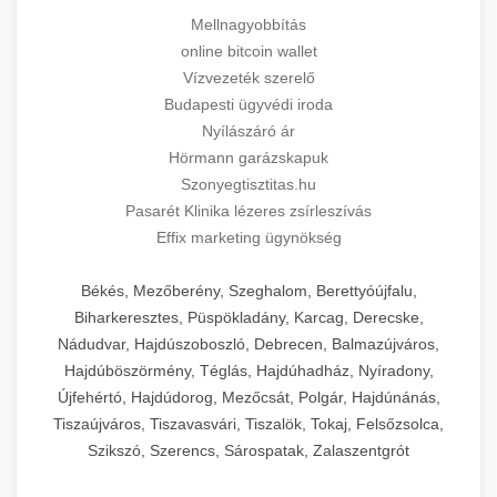
Mellnagyobbítás
online bitcoin wallet
Vízvezeték szerelő
Budapesti ügyvédi iroda
Nyílászáró ár
Hörmann garázskapuk
Szonyegtisztitas.hu
Pasarét Klinika lézeres zsírleszívás
Effix marketing ügynökség
Békés, Mezőberény, Szeghalom, Berettyóújfalu,
Biharkeresztes, Püspökladány, Karcag, Derecske,
Nádudvar, Hajdúszoboszló, Debrecen, Balmazújváros,
Hajdúböszörmény, Téglás, Hajdúhadház, Nyíradony,
Újfehértó, Hajdúdorog, Mezőcsát, Polgár, Hajdúnánás,
Tiszaújváros, Tiszavasvári, Tiszalök, Tokaj, Felsőzsolca,
Szikszó, Szerencs, Sárospatak, Zalaszentgrót