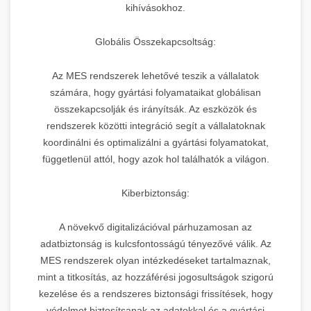
kihívásokhoz.
Globális Összekapcsoltság:
Az MES rendszerek lehetővé teszik a vállalatok
számára, hogy gyártási folyamataikat globálisan
összekapcsolják és irányítsák. Az eszközök és
rendszerek közötti integráció segít a vállalatoknak
koordinálni és optimalizálni a gyártási folyamatokat,
függetlenül attól, hogy azok hol találhatók a világon.
Kiberbiztonság:
A növekvő digitalizációval párhuzamosan az
adatbiztonság is kulcsfontosságú tényezővé válik. Az
MES rendszerek olyan intézkedéseket tartalmaznak,
mint a titkosítás, az hozzáférési jogosultságok szigorú
kezelése és a rendszeres biztonsági frissítések, hogy
védelmet biztosítsanak az adatokkal és a gyártási