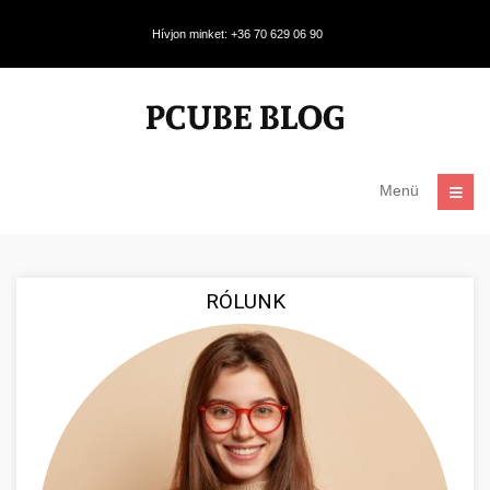
Hívjon minket: +36 70 629 06 90
Menü
RÓLUNK