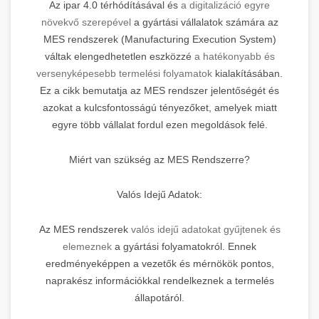
Az ipar 4.0 térhódításával és
a digitalizáció egyre
növekvő szerepével
a gyártási vállalatok számára az
MES rendszerek (Manufacturing Execution System)
váltak elengedhetetlen eszközzé
a hatékonyabb és
versenyképesebb termelési folyamatok
kialakításában.
Ez a cikk bemutatja az MES rendszer jelentőségét és
azokat a kulcsfontosságú tényezőket, amelyek miatt
egyre több vállalat fordul ezen megoldások felé.
Miért van szükség az MES Rendszerre?
Valós Idejű Adatok:
Az MES rendszerek
valós idejű adatokat gyűjtenek és
elemeznek
a gyártási folyamatokról. Ennek
eredményeképpen a vezetők és mérnökök pontos,
naprakész információkkal rendelkeznek a termelés
állapotáról.