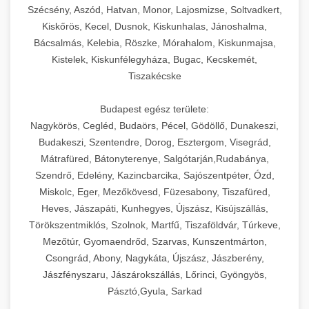
Szécsény, Aszód, Hatvan, Monor, Lajosmizse, Soltvadkert,
Kiskőrös, Kecel, Dusnok, Kiskunhalas, Jánoshalma,
Bácsalmás, Kelebia, Röszke, Mórahalom, Kiskunmajsa,
Kistelek, Kiskunfélegyháza, Bugac, Kecskemét,
Tiszakécske
Budapest egész területe:
Nagykörös, Cegléd, Budaörs, Pécel, Gödöllő, Dunakeszi,
Budakeszi, Szentendre, Dorog, Esztergom, Visegrád,
Mátrafüred, Bátonyterenye, Salgótarján,Rudabánya,
Szendrő, Edelény, Kazincbarcika, Sajószentpéter, Ózd,
Miskolc, Eger, Mezőkövesd, Füzesabony, Tiszafüred,
Heves, Jászapáti, Kunhegyes, Újszász, Kisújszállás,
Törökszentmiklós, Szolnok, Martfű, Tiszaföldvár, Túrkeve,
Mezőtúr, Gyomaendrőd, Szarvas, Kunszentmárton,
Csongrád, Abony, Nagykáta, Újszász, Jászberény,
Jászfényszaru, Jászárokszállás, Lőrinci, Gyöngyös,
Pásztó,Gyula, Sarkad