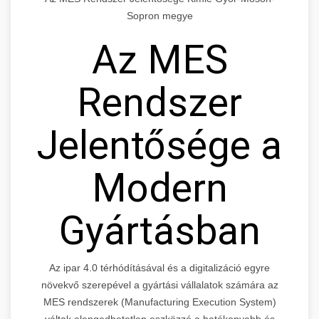
Sopron megye
Az MES
Rendszer
Jelentősége a
Modern
Gyártásban
Az ipar 4.0 térhódításával és a digitalizáció egyre
növekvő szerepével a gyártási vállalatok számára az
MES rendszerek (Manufacturing Execution System)
váltak elengedhetetlen eszközzé a hatékonyabb és