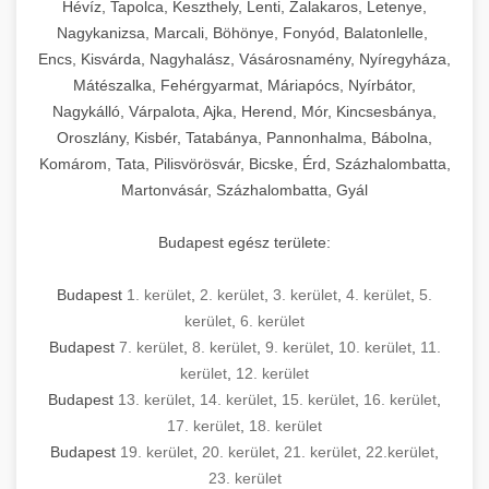
Hévíz, Tapolca, Keszthely, Lenti, Zalakaros, Letenye,
Nagykanizsa, Marcali, Böhönye, Fonyód, Balatonlelle,
Encs, Kisvárda, Nagyhalász, Vásárosnamény, Nyíregyháza,
Mátészalka, Fehérgyarmat, Máriapócs, Nyírbátor,
Nagykálló, Várpalota, Ajka, Herend, Mór, Kincsesbánya,
Oroszlány, Kisbér, Tatabánya, Pannonhalma, Bábolna,
Komárom, Tata, Pilisvörösvár, Bicske, Érd, Százhalombatta,
Martonvásár, Százhalombatta, Gyál
Budapest egész területe:
Budapest
1. kerület
,
2. kerület
,
3. kerület
,
4. kerület
,
5.
kerület
,
6. kerület
Budapest
7. kerület
,
8. kerület
,
9. kerület
,
10. kerület
,
11.
kerület
,
12. kerület
Budapest
13. kerület
,
14. kerület
,
15. kerület
,
16. kerület
,
17. kerület
,
18. kerület
Budapest
19. kerület
,
20. kerület
,
21. kerület
,
22.kerület
,
23. kerület