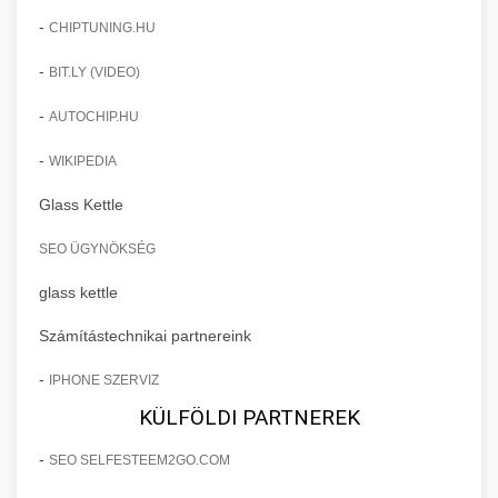
-
CHIPTUNING.HU
-
BIT.LY (VIDEO)
-
AUTOCHIP.HU
-
WIKIPEDIA
Glass Kettle
SEO ÜGYNÖKSÉG
glass kettle
Számítástechnikai partnereink
-
IPHONE SZERVIZ
KÜLFÖLDI PARTNEREK
-
SEO SELFESTEEM2GO.COM