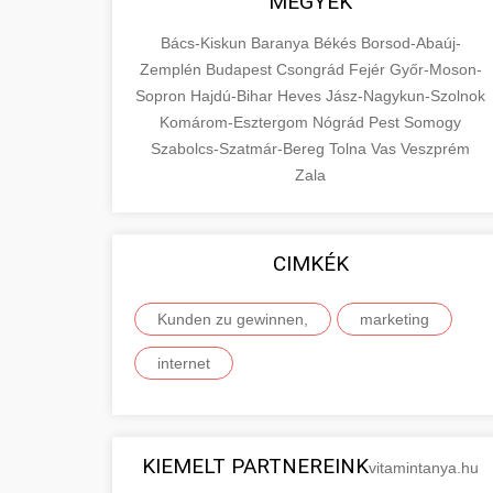
MEGYÉK
Bács-Kiskun
Baranya
Békés
Borsod-Abaúj-
Zemplén
Budapest
Csongrád
Fejér
Győr-Moson-
Sopron
Hajdú-Bihar
Heves
Jász-Nagykun-Szolnok
Komárom-Esztergom
Nógrád
Pest
Somogy
Szabolcs-Szatmár-Bereg
Tolna
Vas
Veszprém
Zala
CIMKÉK
Kunden zu gewinnen,
marketing
internet
KIEMELT PARTNEREINK
vitamintanya.hu