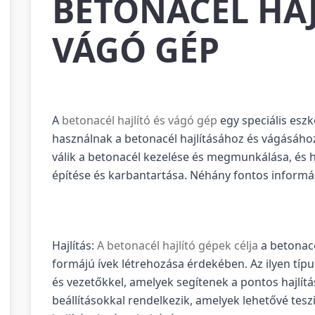
BETONACÉL HAJ
VÁGÓ GÉP
A
betonacél hajlító és vágó gép
egy speciális eszk
használnak a betonacél hajlításához és vágásáh
válik a betonacél kezelése és megmunkálása, és 
építése és karbantartása. Néhány fontos informác
Hajlítás:
A betonacél hajlító gépek célja
a betonacé
formájú ívek létrehozása érdekében. Az ilyen típ
és vezetőkkel, amelyek segítenek a pontos hajlít
beállításokkal rendelkezik, amelyek lehetővé tes