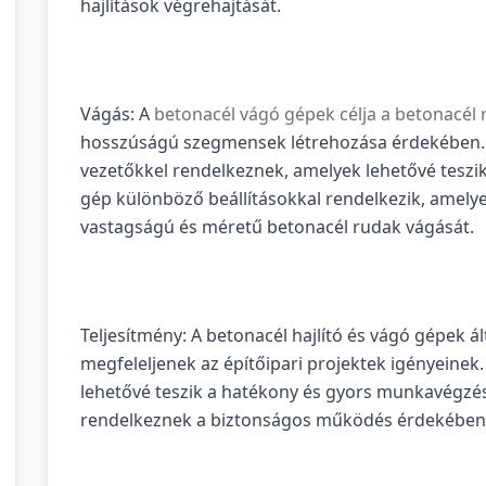
hajlítások végrehajtását.
Vágás: A
betonacél vágó gépek célja a betonacél
hosszúságú szegmensek létrehozása érdekében. 
vezetőkkel rendelkeznek, amelyek lehetővé teszik
gép különböző beállításokkal rendelkezik, amely
vastagságú és méretű betonacél rudak vágását.
Teljesítmény: A betonacél hajlító és vágó gépek á
megfeleljenek az építőipari projektek igényein
lehetővé teszik a hatékony és gyors munkavégzés
rendelkeznek a biztonságos működés érdekében