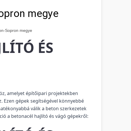
opron megye
n-Sopron megye
LÍTÓ ÉS
köz, amelyet építőipari projektekben
oz. Ezen gépek segítségével könnyebbé
hatékonyabbá válik a beton szerkezetek
ió a betonacél hajlító és vágó gépekről: