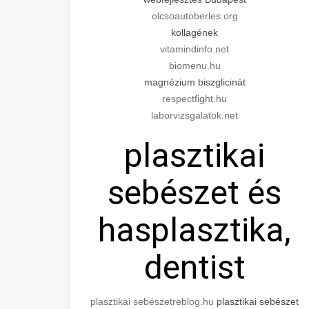
olcsoautoberles.org
kollagének
vitamindinfo.net
biomenu.hu
magnézium biszglicinát
respectfight.hu
laborvizsgalatok.net
plasztikai
sebészet és
hasplasztika,
dentist
plasztikai sebészet
reblog.hu
plasztikai sebészet