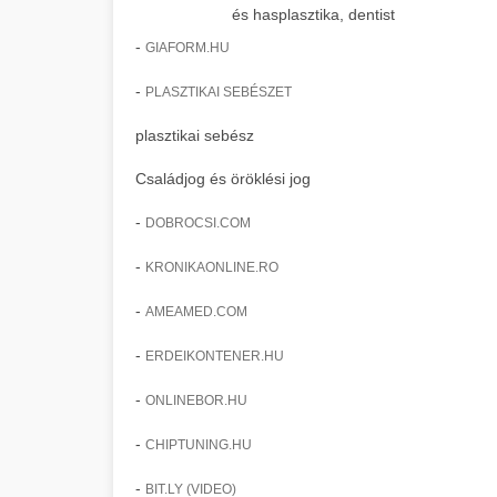
és hasplasztika, dentist
-
GIAFORM.HU
-
PLASZTIKAI SEBÉSZET
plasztikai sebész
Családjog és öröklési jog
-
DOBROCSI.COM
-
KRONIKAONLINE.RO
-
AMEAMED.COM
-
ERDEIKONTENER.HU
-
ONLINEBOR.HU
-
CHIPTUNING.HU
-
BIT.LY (VIDEO)