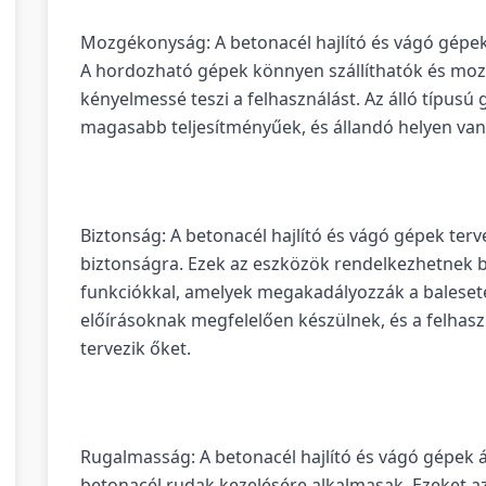
Mozgékonyság: A betonacél hajlító és vágó gépek
A hordozható gépek könnyen szállíthatók és mo
kényelmessé teszi a felhasználást. Az álló típus
magasabb teljesítményűek, és állandó helyen van
Biztonság: A betonacél hajlító és vágó gépek ter
biztonságra. Ezek az eszközök rendelkezhetnek b
funkciókkal, amelyek megakadályozzák a baleset
előírásoknak megfelelően készülnek, és a felhasz
tervezik őket.
Rugalmasság: A betonacél hajlító és vágó gépek 
betonacél rudak kezelésére alkalmasak. Ezeket az 