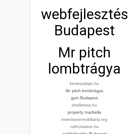
webfejlesztés
Budapest
Mr pitch
lombtrágya
kerteszdepo.hu
Mr pitch lombtrágya
gym Budapest
shefitness.hu
property marbella
inversioninmobiliaria.org
rothcreative.hu
webfejlesztés Budapest