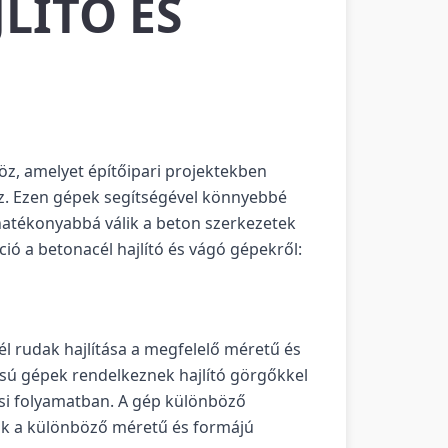
LÍTÓ ÉS
öz, amelyet építőipari projektekben
oz. Ezen gépek segítségével könnyebbé
hatékonyabbá válik a beton szerkezetek
ió a betonacél hajlító és vágó gépekről:
l rudak hajlítása a megfelelő méretű és
usú gépek rendelkeznek hajlító görgőkkel
ási folyamatban. A gép különböző
zik a különböző méretű és formájú