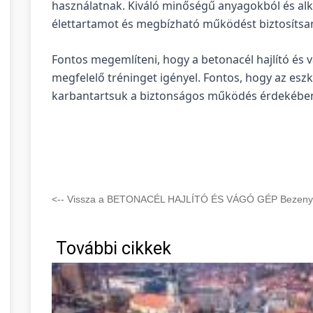
használatnak. Kiváló minőségű anyagokból és al
élettartamot és megbízható működést biztosítsa
Fontos megemlíteni, hogy a betonacél hajlító és
megfelelő tréninget igényel. Fontos, hogy az esz
karbantartsuk a biztonságos működés érdekébe
<-- Vissza a BETONACÉL HAJLÍTÓ ÉS VÁGÓ GÉP Bezenye 
További cikkek