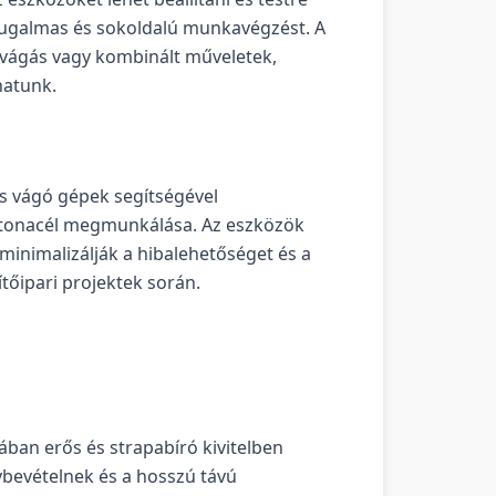
a rugalmas és sokoldalú munkavégzést. A
, vágás vagy kombinált műveletek,
hatunk.
és vágó gépek segítségével
etonacél megmunkálása. Az eszközök
 minimalizálják a hibalehetőséget és a
ítőipari projektek során.
lában erős és strapabíró kivitelben
nybevételnek és a hosszú távú