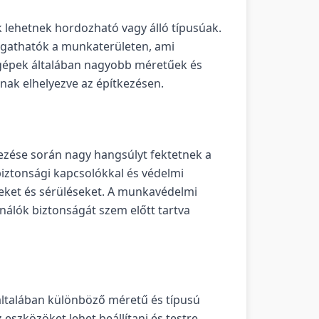
 lehetnek hordozható vagy álló típusúak.
zgathatók a munkaterületen, ami
ú gépek általában nagyobb méretűek és
nak elhelyezve az építkezésen.
vezése során nagy hangsúlyt fektetnek a
iztonsági kapcsolókkal és védelmi
eket és sérüléseket. A munkavédelmi
nálók biztonságát szem előtt tartva
általában különböző méretű és típusú
eszközöket lehet beállítani és testre