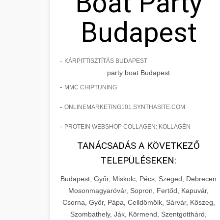
Boat Party
Budapest
-
KÁRPITTISZTÍTÁS BUDAPEST
party boat Budapest
-
MMC CHIPTUNING
-
ONLINEMARKETING101.SYNTHASITE.COM
-
PROTEIN WEBSHOP COLLAGEN: KOLLAGÉN
TANÁCSADÁS A KÖVETKEZŐ
TELEPÜLÉSEKEN:
Budapest, Győr, Miskolc, Pécs, Szeged, Debrecen
Mosonmagyaróvár, Sopron, Fertőd, Kapuvár,
Csorna, Győr, Pápa, Celldömölk, Sárvár, Kőszeg,
Szombathely, Ják, Körmend, Szentgotthárd,