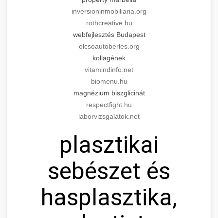
inversioninmobiliaria.org
rothcreative.hu
webfejlesztés Budapest
olcsoautoberles.org
kollagének
vitamindinfo.net
biomenu.hu
magnézium biszglicinát
respectfight.hu
laborvizsgalatok.net
plasztikai
sebészet és
hasplasztika,