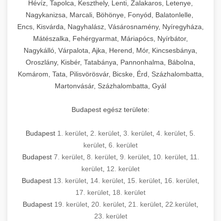
Hévíz, Tapolca, Keszthely, Lenti, Zalakaros, Letenye,
Nagykanizsa, Marcali, Böhönye, Fonyód, Balatonlelle,
Encs, Kisvárda, Nagyhalász, Vásárosnamény, Nyíregyháza,
Mátészalka, Fehérgyarmat, Máriapócs, Nyírbátor,
Nagykálló, Várpalota, Ajka, Herend, Mór, Kincsesbánya,
Oroszlány, Kisbér, Tatabánya, Pannonhalma, Bábolna,
Komárom, Tata, Pilisvörösvár, Bicske, Érd, Százhalombatta,
Martonvásár, Százhalombatta, Gyál
Budapest egész területe:
Budapest
1. kerület
,
2. kerület
,
3. kerület
,
4. kerület
,
5.
kerület
,
6. kerület
Budapest
7. kerület
,
8. kerület
,
9. kerület
,
10. kerület
,
11.
kerület
,
12. kerület
Budapest
13. kerület
,
14. kerület
,
15. kerület
,
16. kerület
,
17. kerület
,
18. kerület
Budapest
19. kerület
,
20. kerület
,
21. kerület
,
22.kerület
,
23. kerület