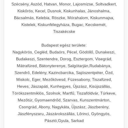
Szécsény, Aszód, Hatvan, Monor, Lajosmizse, Soltvadkert,
Kiskőrös, Kecel, Dusnok, Kiskunhalas, Jánoshalma,
Bácsalmás, Kelebia, Röszke, Mórahalom, Kiskunmajsa,
Kistelek, Kiskunfélegyháza, Bugac, Kecskemét,
Tiszakécske
Budapest egész területe:
Nagykörös, Cegléd, Budaörs, Pécel, Gödöllő, Dunakeszi,
Budakeszi, Szentendre, Dorog, Esztergom, Visegrád,
Mátrafüred, Bátonyterenye, Salgótarján,Rudabánya,
Szendrő, Edelény, Kazincbarcika, Sajószentpéter, Ózd,
Miskolc, Eger, Mezőkövesd, Füzesabony, Tiszafüred,
Heves, Jászapáti, Kunhegyes, Újszász, Kisújszállás,
Törökszentmiklós, Szolnok, Martfű, Tiszaföldvár, Túrkeve,
Mezőtúr, Gyomaendrőd, Szarvas, Kunszentmárton,
Csongrád, Abony, Nagykáta, Újszász, Jászberény,
Jászfényszaru, Jászárokszállás, Lőrinci, Gyöngyös,
Pásztó,Gyula, Sarkad