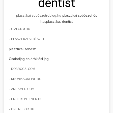
dentist
plasztikai sebészet
reblog.hu
plasztikai sebészet és
hasplasztika, dentist
-
GIAFORM.HU
-
PLASZTIKAI SEBÉSZET
plasztikai sebész
Családjog és öröklési jog
-
DOBROCSI.COM
-
KRONIKAONLINE.RO
-
AMEAMED.COM
-
ERDEIKONTENER.HU
-
ONLINEBOR.HU