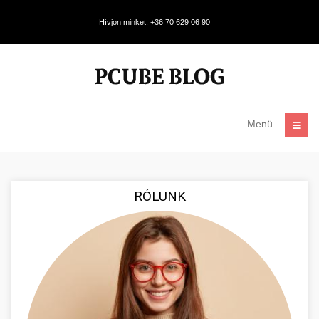
Hívjon minket: +36 70 629 06 90
Menü
RÓLUNK