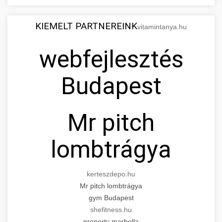
KIEMELT PARTNEREINK
vitamintanya.hu
webfejlesztés
Budapest
Mr pitch
lombtrágya
kerteszdepo.hu
Mr pitch lombtrágya
gym Budapest
shefitness.hu
property marbella