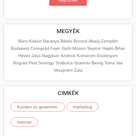
Kapcsolat
MEGYÉK
Bács-Kiskun
Baranya
Békés
Borsod-Abaúj-Zemplén
Budapest
Csongrád
Fejér
Győr-Moson-Sopron
Hajdú-Bihar
Heves
Jász-Nagykun-Szolnok
Komárom-Esztergom
Nógrád
Pest
Somogy
Szabolcs-Szatmár-Bereg
Tolna
Vas
Veszprém
Zala
CIMKÉK
Kunden zu gewinnen,
marketing
internet