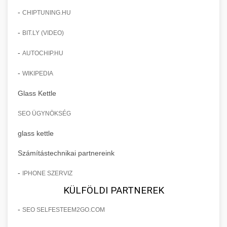
-
CHIPTUNING.HU
-
BIT.LY (VIDEO)
-
AUTOCHIP.HU
-
WIKIPEDIA
Glass Kettle
SEO ÜGYNÖKSÉG
glass kettle
Számítástechnikai partnereink
-
IPHONE SZERVIZ
KÜLFÖLDI PARTNEREK
-
SEO SELFESTEEM2GO.COM