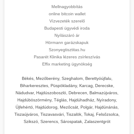
Mellnagyobbítás
online bitcoin wallet
Vízvezeték szerelő
Budapesti ügyvédi iroda
Nyílászáró ár
Hörmann garázskapuk
Szonyegtisztitas.hu
Pasarét Klinika lézeres zsírleszívás
Effix marketing ügynökség
Békés, Mezőberény, Szeghalom, Berettyóújfalu,
Biharkeresztes, Püspökladány, Karcag, Derecske,
Nádudvar, Hajdúszoboszló, Debrecen, Balmazújváros,
Hajdúböszörmény, Téglás, Hajdúhadház, Nyíradony,
Újfehértó, Hajdúdorog, Mezőcsát, Polgár, Hajdúnánás,
Tiszaújváros, Tiszavasvári, Tiszalök, Tokaj, Felsőzsolca,
Szikszó, Szerencs, Sárospatak, Zalaszentgrót