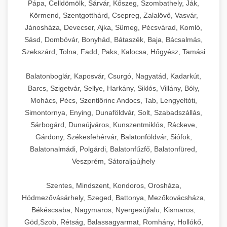
Pápa, Celldömölk, Sárvár, Kőszeg, Szombathely, Ják,
Körmend, Szentgotthárd, Csepreg, Zalalövő, Vasvár,
Jánosháza, Devecser, Ajka, Sümeg, Pécsvárad, Komló,
Sásd, Dombóvár, Bonyhád, Bátaszék, Baja, Bácsalmás,
Szekszárd, Tolna, Fadd, Paks, Kalocsa, Hőgyész, Tamási
Balatonboglár, Kaposvár, Csurgó, Nagyatád, Kadarkút,
Barcs, Szigetvár, Sellye, Harkány, Siklós, Villány, Bóly,
Mohács, Pécs, Szentlőrinc Andocs, Tab, Lengyeltóti,
Simontornya, Enying, Dunaföldvár, Solt, Szabadszállás,
Sárbogárd, Dunaújváros, Kunszentmiklós, Ráckeve,
Gárdony, Székesfehérvár, Balatonföldvár, Siófok,
Balatonalmádi, Polgárdi, Balatonfűzfő, Balatonfüred,
Veszprém, Sátoraljaújhely
Szentes, Mindszent, Kondoros, Orosháza,
Hódmezővásárhely, Szeged, Battonya, Mezőkovácsháza,
Békéscsaba, Nagymaros, Nyergesújfalu, Kismaros,
Göd,Szob, Rétság, Balassagyarmat, Romhány, Hollókő,