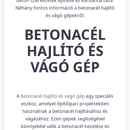
beton szerkezetek építése és karbantartása.
Néhány fontos információ a betonacél hajlító
és vágó gépekről:
BETONACÉL
HAJLÍTÓ ÉS
VÁGÓ GÉP
A
betonacél hajlító és vágó gép
egy speciális
eszköz, amelyet építőipari projektekben
használnak a betonacél hajlításához és
vágásához. Ezen gépek segítségével
könnyebbé válik a betonacél kezelése és