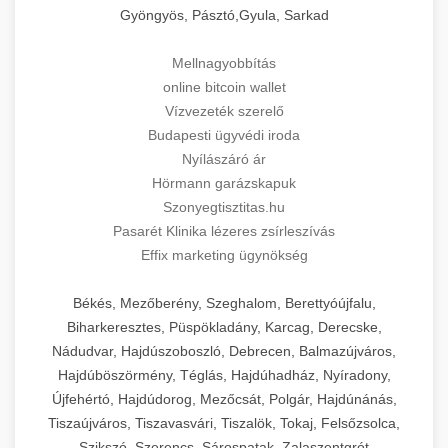
Gyöngyös, Pásztó,Gyula, Sarkad
Mellnagyobbítás
online bitcoin wallet
Vízvezeték szerelő
Budapesti ügyvédi iroda
Nyílászáró ár
Hörmann garázskapuk
Szonyegtisztitas.hu
Pasarét Klinika lézeres zsírleszívás
Effix marketing ügynökség
Békés, Mezőberény, Szeghalom, Berettyóújfalu,
Biharkeresztes, Püspökladány, Karcag, Derecske,
Nádudvar, Hajdúszoboszló, Debrecen, Balmazújváros,
Hajdúböszörmény, Téglás, Hajdúhadház, Nyíradony,
Újfehértó, Hajdúdorog, Mezőcsát, Polgár, Hajdúnánás,
Tiszaújváros, Tiszavasvári, Tiszalök, Tokaj, Felsőzsolca,
Szikszó, Szerencs, Sárospatak, Zalaszentgrót