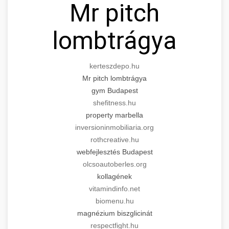
Mr pitch
lombtrágya
kerteszdepo.hu
Mr pitch lombtrágya
gym Budapest
shefitness.hu
property marbella
inversioninmobiliaria.org
rothcreative.hu
webfejlesztés Budapest
olcsoautoberles.org
kollagének
vitamindinfo.net
biomenu.hu
magnézium biszglicinát
respectfight.hu