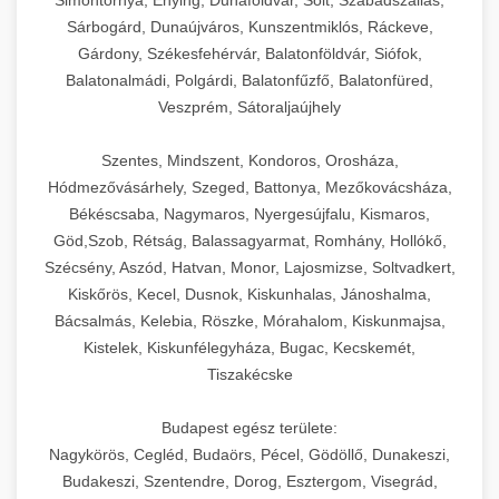
Sárbogárd, Dunaújváros, Kunszentmiklós, Ráckeve,
Gárdony, Székesfehérvár, Balatonföldvár, Siófok,
Balatonalmádi, Polgárdi, Balatonfűzfő, Balatonfüred,
Veszprém, Sátoraljaújhely
Szentes, Mindszent, Kondoros, Orosháza,
Hódmezővásárhely, Szeged, Battonya, Mezőkovácsháza,
Békéscsaba, Nagymaros, Nyergesújfalu, Kismaros,
Göd,Szob, Rétság, Balassagyarmat, Romhány, Hollókő,
Szécsény, Aszód, Hatvan, Monor, Lajosmizse, Soltvadkert,
Kiskőrös, Kecel, Dusnok, Kiskunhalas, Jánoshalma,
Bácsalmás, Kelebia, Röszke, Mórahalom, Kiskunmajsa,
Kistelek, Kiskunfélegyháza, Bugac, Kecskemét,
Tiszakécske
Budapest egész területe:
Nagykörös, Cegléd, Budaörs, Pécel, Gödöllő, Dunakeszi,
Budakeszi, Szentendre, Dorog, Esztergom, Visegrád,