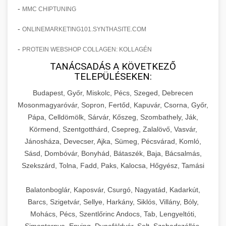
-
MMC CHIPTUNING
-
ONLINEMARKETING101.SYNTHASITE.COM
-
PROTEIN WEBSHOP COLLAGEN: KOLLAGÉN
TANÁCSADÁS A KÖVETKEZŐ
TELEPÜLÉSEKEN:
Budapest, Győr, Miskolc, Pécs, Szeged, Debrecen
Mosonmagyaróvár, Sopron, Fertőd, Kapuvár, Csorna, Győr,
Pápa, Celldömölk, Sárvár, Kőszeg, Szombathely, Ják,
Körmend, Szentgotthárd, Csepreg, Zalalövő, Vasvár,
Jánosháza, Devecser, Ajka, Sümeg, Pécsvárad, Komló,
Sásd, Dombóvár, Bonyhád, Bátaszék, Baja, Bácsalmás,
Szekszárd, Tolna, Fadd, Paks, Kalocsa, Hőgyész, Tamási
Balatonboglár, Kaposvár, Csurgó, Nagyatád, Kadarkút,
Barcs, Szigetvár, Sellye, Harkány, Siklós, Villány, Bóly,
Mohács, Pécs, Szentlőrinc Andocs, Tab, Lengyeltóti,
Simontornya, Enying, Dunaföldvár, Solt, Szabadszállás,