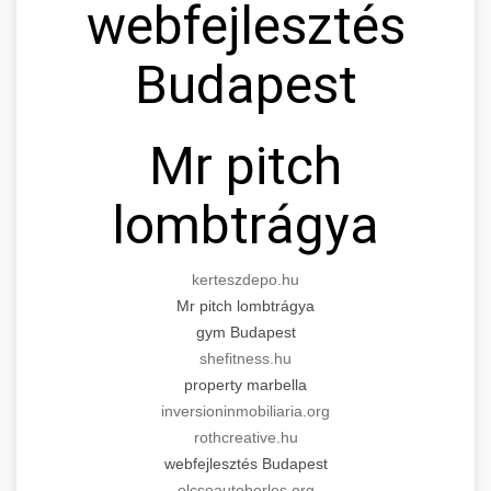
webfejlesztés
Budapest
Mr pitch
lombtrágya
kerteszdepo.hu
Mr pitch lombtrágya
gym Budapest
shefitness.hu
property marbella
inversioninmobiliaria.org
rothcreative.hu
webfejlesztés Budapest
olcsoautoberles.org