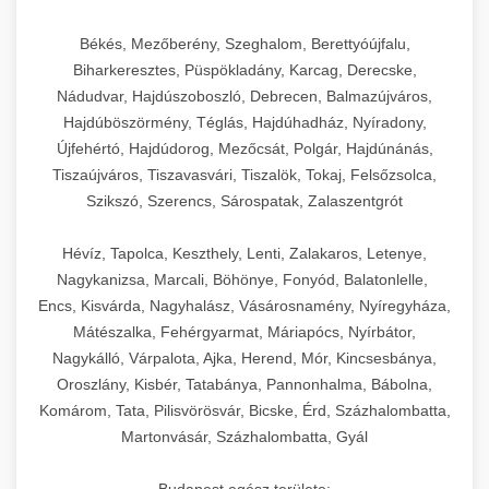
Békés, Mezőberény, Szeghalom, Berettyóújfalu,
Biharkeresztes, Püspökladány, Karcag, Derecske,
Nádudvar, Hajdúszoboszló, Debrecen, Balmazújváros,
Hajdúböszörmény, Téglás, Hajdúhadház, Nyíradony,
Újfehértó, Hajdúdorog, Mezőcsát, Polgár, Hajdúnánás,
Tiszaújváros, Tiszavasvári, Tiszalök, Tokaj, Felsőzsolca,
Szikszó, Szerencs, Sárospatak, Zalaszentgrót
Hévíz, Tapolca, Keszthely, Lenti, Zalakaros, Letenye,
Nagykanizsa, Marcali, Böhönye, Fonyód, Balatonlelle,
Encs, Kisvárda, Nagyhalász, Vásárosnamény, Nyíregyháza,
Mátészalka, Fehérgyarmat, Máriapócs, Nyírbátor,
Nagykálló, Várpalota, Ajka, Herend, Mór, Kincsesbánya,
Oroszlány, Kisbér, Tatabánya, Pannonhalma, Bábolna,
Komárom, Tata, Pilisvörösvár, Bicske, Érd, Százhalombatta,
Martonvásár, Százhalombatta, Gyál
Budapest egész területe: