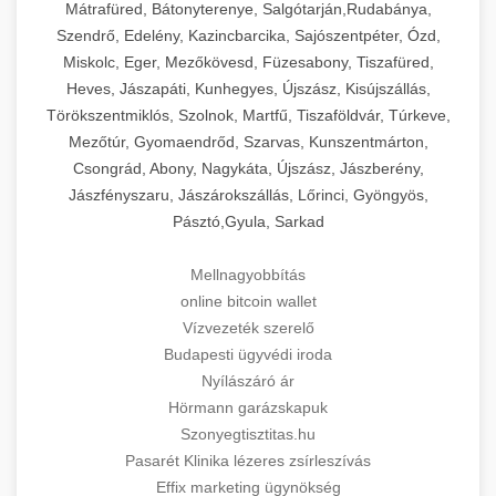
Mátrafüred, Bátonyterenye, Salgótarján,Rudabánya,
Szendrő, Edelény, Kazincbarcika, Sajószentpéter, Ózd,
Miskolc, Eger, Mezőkövesd, Füzesabony, Tiszafüred,
Heves, Jászapáti, Kunhegyes, Újszász, Kisújszállás,
Törökszentmiklós, Szolnok, Martfű, Tiszaföldvár, Túrkeve,
Mezőtúr, Gyomaendrőd, Szarvas, Kunszentmárton,
Csongrád, Abony, Nagykáta, Újszász, Jászberény,
Jászfényszaru, Jászárokszállás, Lőrinci, Gyöngyös,
Pásztó,Gyula, Sarkad
Mellnagyobbítás
online bitcoin wallet
Vízvezeték szerelő
Budapesti ügyvédi iroda
Nyílászáró ár
Hörmann garázskapuk
Szonyegtisztitas.hu
Pasarét Klinika lézeres zsírleszívás
Effix marketing ügynökség