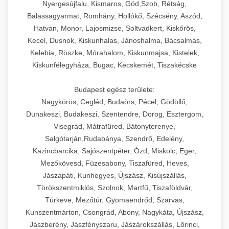
Nyergesújfalu, Kismaros, Göd,Szob, Rétság,
Balassagyarmat, Romhány, Hollókő, Szécsény, Aszód,
Hatvan, Monor, Lajosmizse, Soltvadkert, Kiskőrös,
Kecel, Dusnok, Kiskunhalas, Jánoshalma, Bácsalmás,
Kelebia, Röszke, Mórahalom, Kiskunmajsa, Kistelek,
Kiskunfélegyháza, Bugac, Kecskemét, Tiszakécske
Budapest egész területe:
Nagykörös, Cegléd, Budaörs, Pécel, Gödöllő,
Dunakeszi, Budakeszi, Szentendre, Dorog, Esztergom,
Visegrád, Mátrafüred, Bátonyterenye,
Salgótarján,Rudabánya, Szendrő, Edelény,
Kazincbarcika, Sajószentpéter, Ózd, Miskolc, Eger,
Mezőkövesd, Füzesabony, Tiszafüred, Heves,
Jászapáti, Kunhegyes, Újszász, Kisújszállás,
Törökszentmiklós, Szolnok, Martfű, Tiszaföldvár,
Túrkeve, Mezőtúr, Gyomaendrőd, Szarvas,
Kunszentmárton, Csongrád, Abony, Nagykáta, Újszász,
Jászberény, Jászfényszaru, Jászárokszállás, Lőrinci,