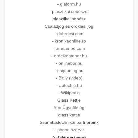
-
giaform.hu
-
plasztikai sebészet
plasztikai sebész
Családjog és öröklési jog
-
dobrocsi.com
-
kronikaonline.ro
-
ameamed.com
-
erdeikontener.hu
-
onlinebor.hu
-
chiptuning.hu
-
Bit.ly (video)
-
autochip.hu
-
Wikipedia
Glass Kettle
Seo Ügynökség
glass kettle
Számítástechnikai partnereink
-
iphone szerviz