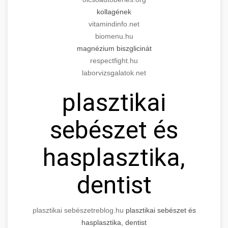
kollagének
vitamindinfo.net
biomenu.hu
magnézium biszglicinát
respectfight.hu
laborvizsgalatok.net
plasztikai
sebészet és
hasplasztika,
dentist
plasztikai sebészet
reblog.hu
plasztikai sebészet és
hasplasztika, dentist