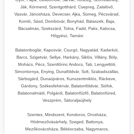
Ják, Körmend, Szentgotthárd, Csepreg, Zalalövő,
Vasvár, Jánosháza, Devecser, Ajka, Sümeg, Pécsvárad,
Komló, Sásd, Dombóvár, Bonyhád, Bátaszék, Baja,
Bácsalmás, Szekszárd, Tolna, Fadd, Paks, Kalocsa,
Hőgyész, Tamási
Balatonboglár, Kaposvár, Csurgó, Nagyatád, Kadarkút,
Barcs, Szigetvár, Sellye, Harkány, Siklós, Villány, Bóly,
Mohács, Pécs, Szentlőrinc Andocs, Tab, Lengyeltóti,
Simontornya, Enying, Dunaföldvár, Solt, Szabadszállás,
Sárbogárd, Dunaújváros, Kunszentmiklós, Ráckeve,
Gárdony, Székesfehérvár, Balatonföldvár, Siófok,
Balatonalmádi, Polgárdi, Balatonfűzfő, Balatonfüred,
Veszprém, Sátoraljaújhely
Szentes, Mindszent, Kondoros, Orosháza,
Hódmezővásárhely, Szeged, Battonya,
Mezőkovácsháza, Békéscsaba, Nagymaros,