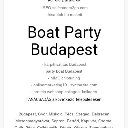
Külföldi partnerek
-
SEO selfesteem2go.com
-
kisautok.hu makett
Boat Party
Budapest
-
kárpittisztítás Budapest
party boat Budapest
-
MMC chiptuning
-
onlinemarketing101.synthasite.com
-
protein webshop collagen: kollagén
TANÁCSADÁS a következő településeken:
Budapest, Győr, Miskolc, Pécs, Szeged, Debrecen
Mosonmagyaróvár, Sopron, Fertőd, Kapuvár, Csorna,
Győr, Pápa, Celldömölk, Sárvár, Kőszeg, Szombathely,