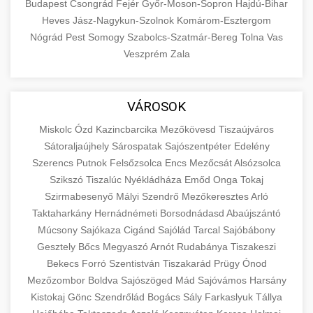
Budapest
Csongrád
Fejér
Győr-Moson-Sopron
Hajdú-Bihar
Heves
Jász-Nagykun-Szolnok
Komárom-Esztergom
Nógrád
Pest
Somogy
Szabolcs-Szatmár-Bereg
Tolna
Vas
Veszprém
Zala
VÁROSOK
Miskolc
Ózd
Kazincbarcika
Mezőkövesd
Tiszaújváros
Sátoraljaújhely
Sárospatak
Sajószentpéter
Edelény
Szerencs
Putnok
Felsőzsolca
Encs
Mezőcsát
Alsózsolca
Szikszó
Tiszalúc
Nyékládháza
Emőd
Onga
Tokaj
Szirmabesenyő
Mályi
Szendrő
Mezőkeresztes
Arló
Taktaharkány
Hernádnémeti
Borsodnádasd
Abaújszántó
Múcsony
Sajókaza
Cigánd
Sajólád
Tarcal
Sajóbábony
Gesztely
Bőcs
Megyaszó
Arnót
Rudabánya
Tiszakeszi
Bekecs
Forró
Szentistván
Tiszakarád
Prügy
Ónod
Mezőzombor
Boldva
Sajószöged
Mád
Sajóvámos
Harsány
Kistokaj
Gönc
Szendrőlád
Bogács
Sály
Farkaslyuk
Tállya