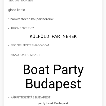
SEO ÜGYNÖKSÉG
glass kettle
Számítástechnikai partnereink
-
IPHONE SZERVIZ
KÜLFÖLDI PARTNEREK
-
SEO SELFESTEEM2GO.COM
-
KISAUTOK.HU MAKETT
Boat Party
Budapest
-
KÁRPITTISZTÍTÁS BUDAPEST
party boat Budapest