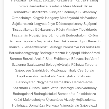
Hejőbába
Taktaszada
Aszaló
Kesznyéten
Karcsa
Halmaj
Tolcsva
Járdánháza
Izsófalva
Méra
Monok
Ricse
Hernádkak
Olaszliszka
Kurityán
Szomolya
Bükkábrány
Ormosbánya
Kisgyőr
Hangony
Mezőnyárád
Alsóvadász
Sajókeresztúr
Legyesbénye
Dédestapolcsány
Sajópetri
Tiszapalkonya
Bükkaranyos
Pácin
Vilmány
Tibolddaróc
Tiszatarján
Novajidrány
Bánhorváti
Bodroghalom
Köröm
Bánréve
Sajóörös
Vajdácska
Tard
Taktakenéz
Igrici
Kenézlő
Ináncs
Bükkszentkereszt
Szuhogy
Parasznya
Borsodszirák
Borsodszentgyörgy
Bodrogkeresztúr
Hejőpapi
Hidasnémeti
Berente
Berzék
Ároktő
Sáta
Erdőbénye
Bódvaszilas
Varbó
Szalonna
Szalaszend
Boldogkőváralja
Pálháza
Tardona
Sajóecseg
Sajóhídvég
Mezőnagymihály
Cserépfalu
Hejőkeresztúr
Szuhakálló
Serényfalva
Bükkzsérc
Felsőnyárád
Nagybarca
Nemesbikk
Hernádvécse
Kázsmárk
Girincs
Rátka
Vatta
Homrogd
Csokvaomány
Bodrogolaszi
Bodrogkisfalud
Borsodbóta
Felsődobsza
Királd
Makkoshotyka
Újcsanálos
Vizsoly
Hejőszalonta
Hollóháza
Domaháza
Perkupa
Vámosújfalu
Sajóvelezd