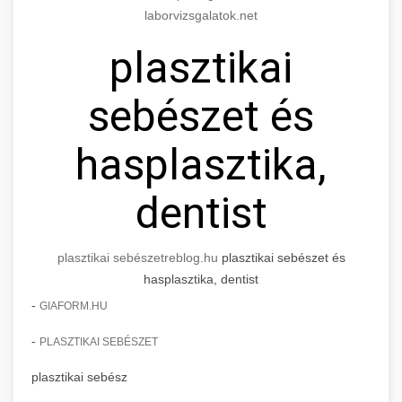
laborvizsgalatok.net
plasztikai
sebészet és
hasplasztika,
dentist
plasztikai sebészet
reblog.hu
plasztikai sebészet és
hasplasztika, dentist
-
GIAFORM.HU
-
PLASZTIKAI SEBÉSZET
plasztikai sebész