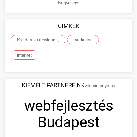
Nagycsécs
CIMKÉK
Kunden zu gewinnen,
marketing
internet
KIEMELT PARTNEREINK
vitamintanya.hu
webfejlesztés
Budapest