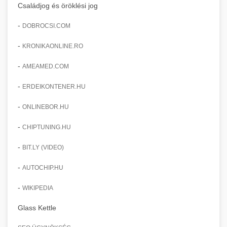
Családjog és öröklési jog
-
DOBROCSI.COM
-
KRONIKAONLINE.RO
-
AMEAMED.COM
-
ERDEIKONTENER.HU
-
ONLINEBOR.HU
-
CHIPTUNING.HU
-
BIT.LY (VIDEO)
-
AUTOCHIP.HU
-
WIKIPEDIA
Glass Kettle