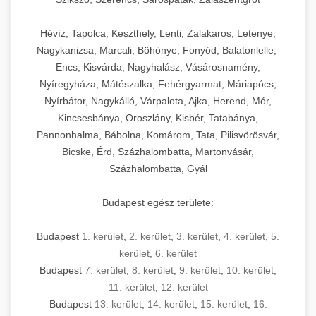
Hévíz, Tapolca, Keszthely, Lenti, Zalakaros, Letenye,
Nagykanizsa, Marcali, Böhönye, Fonyód, Balatonlelle,
Encs, Kisvárda, Nagyhalász, Vásárosnamény,
Nyíregyháza, Mátészalka, Fehérgyarmat, Máriapócs,
Nyírbátor, Nagykálló, Várpalota, Ajka, Herend, Mór,
Kincsesbánya, Oroszlány, Kisbér, Tatabánya,
Pannonhalma, Bábolna, Komárom, Tata, Pilisvörösvár,
Bicske, Érd, Százhalombatta, Martonvásár,
Százhalombatta, Gyál
Budapest egész területe:
Budapest
1. kerület
,
2. kerület
,
3. kerület
,
4. kerület
,
5.
kerület
,
6. kerület
Budapest
7. kerület
,
8. kerület
,
9. kerület
,
10. kerület
,
11. kerület
,
12. kerület
Budapest
13. kerület
,
14. kerület
,
15. kerület
,
16.