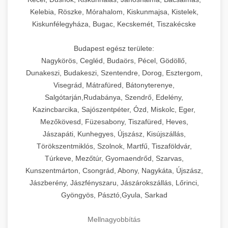
Kelebia, Röszke, Mórahalom, Kiskunmajsa, Kistelek,
Kiskunfélegyháza, Bugac, Kecskemét, Tiszakécske
Budapest egész területe:
Nagykörös, Cegléd, Budaörs, Pécel, Gödöllő,
Dunakeszi, Budakeszi, Szentendre, Dorog, Esztergom,
Visegrád, Mátrafüred, Bátonyterenye,
Salgótarján,Rudabánya, Szendrő, Edelény,
Kazincbarcika, Sajószentpéter, Ózd, Miskolc, Eger,
Mezőkövesd, Füzesabony, Tiszafüred, Heves,
Jászapáti, Kunhegyes, Újszász, Kisújszállás,
Törökszentmiklós, Szolnok, Martfű, Tiszaföldvár,
Túrkeve, Mezőtúr, Gyomaendrőd, Szarvas,
Kunszentmárton, Csongrád, Abony, Nagykáta, Újszász,
Jászberény, Jászfényszaru, Jászárokszállás, Lőrinci,
Gyöngyös, Pásztó,Gyula, Sarkad
Mellnagyobbítás