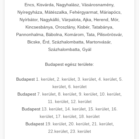
Encs, Kisvárda, Nagyhalász, Vásárosnamény,
Nyíregyháza, Mátészalka, Fehérgyarmat, Máriapócs,
Nyírbátor, Nagykálló, Várpalota, Ajka, Herend, Mór,
Kincsesbánya, Oroszlány, Kisbér, Tatabánya,
Pannonhalma, Bábolna, Komárom, Tata, Pilisvörösvár,
Bicske, Érd, Százhalombatta, Martonvásár,
Százhalombatta, Gyál
Budapest egész területe:
Budapest
1. kerület
,
2. kerület
,
3. kerület
,
4. kerület
,
5.
kerület
,
6. kerület
Budapest
7. kerület
,
8. kerület
,
9. kerület
,
10. kerület
,
11. kerület
,
12. kerület
Budapest
13. kerület
,
14. kerület
,
15. kerület
,
16.
kerület
,
17. kerület
,
18. kerület
Budapest
19. kerület
,
20. kerület
,
21. kerület
,
22.kerület
,
23. kerület