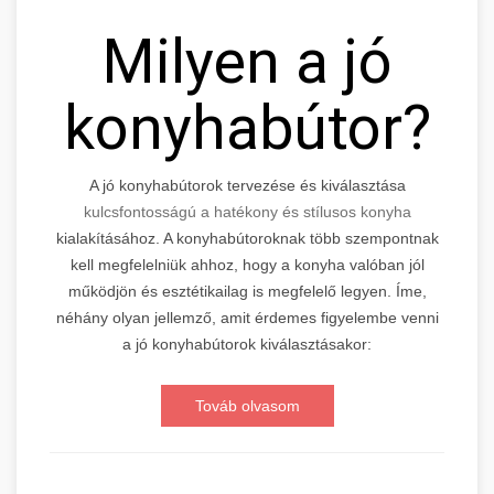
Milyen a jó
konyhabútor?
A jó konyhabútorok tervezése és kiválasztása
kulcsfontosságú a hatékony és stílusos konyha
kialakításához. A konyhabútoroknak több szempontnak
kell megfelelniük ahhoz, hogy a konyha valóban jól
működjön és esztétikailag is megfelelő legyen. Íme,
néhány olyan jellemző, amit érdemes figyelembe venni
a jó konyhabútorok kiválasztásakor:
Továb olvasom