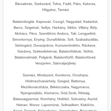
Bácsalmás, Szekszárd, Tolna, Fadd, Paks, Kalocsa,
Hőgyész, Tamási
Balatonboglár, Kaposvár, Csurgó, Nagyatád, Kadarkút,
Barcs, Szigetvár, Sellye, Harkány, Siklós, Villány, Bóly,
Mohács, Pécs, Szentlőrinc Andocs, Tab, Lengyeltóti,
Simontornya, Enying, Dunaföldvár, Solt, Szabadszállás,
Sárbogárd, Dunaújváros, Kunszentmiklós, Ráckeve,
Gárdony, Székesfehérvár, Balatonföldvár, Siófok,
Balatonalmádi, Polgárdi, Balatonfűzfő, Balatonfüred,
Veszprém, Sátoraljaújhely
Szentes, Mindszent, Kondoros, Orosháza,
Hódmezővásárhely, Szeged, Battonya,
Mezőkovácsháza, Békéscsaba, Nagymaros,
Nyergesújfalu, Kismaros, Göd,Szob, Rétság,
Balassagyarmat, Romhány, Hollókő, Szécsény, Aszód,
Hatvan, Monor, Lajosmizse, Soltvadkert, Kiskőrös,
Kecel, Dusnok, Kiskunhalas, Jánoshalma, Bácsalmás,