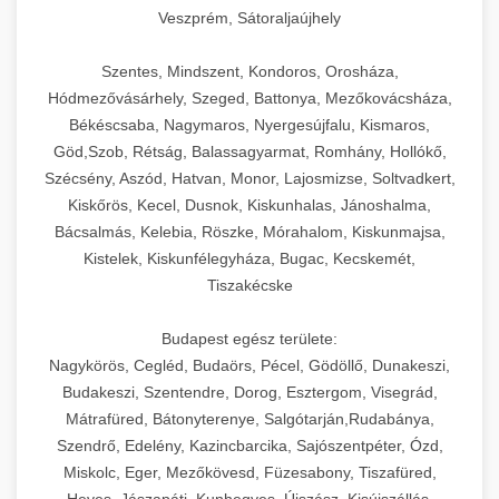
Veszprém, Sátoraljaújhely
Szentes, Mindszent, Kondoros, Orosháza,
Hódmezővásárhely, Szeged, Battonya, Mezőkovácsháza,
Békéscsaba, Nagymaros, Nyergesújfalu, Kismaros,
Göd,Szob, Rétság, Balassagyarmat, Romhány, Hollókő,
Szécsény, Aszód, Hatvan, Monor, Lajosmizse, Soltvadkert,
Kiskőrös, Kecel, Dusnok, Kiskunhalas, Jánoshalma,
Bácsalmás, Kelebia, Röszke, Mórahalom, Kiskunmajsa,
Kistelek, Kiskunfélegyháza, Bugac, Kecskemét,
Tiszakécske
Budapest egész területe:
Nagykörös, Cegléd, Budaörs, Pécel, Gödöllő, Dunakeszi,
Budakeszi, Szentendre, Dorog, Esztergom, Visegrád,
Mátrafüred, Bátonyterenye, Salgótarján,Rudabánya,
Szendrő, Edelény, Kazincbarcika, Sajószentpéter, Ózd,
Miskolc, Eger, Mezőkövesd, Füzesabony, Tiszafüred,
Heves, Jászapáti, Kunhegyes, Újszász, Kisújszállás,