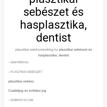
sebészet és
hasplasztika,
dentist
plasztikai sebészet
reblog.hu
plasztikai sebészet és
hasplasztika, dentist
-
GIAFORM.HU
-
PLASZTIKAI SEBÉSZET
plasztikai sebész
Családjog és öröklési jog
-
DOBROCSI.COM