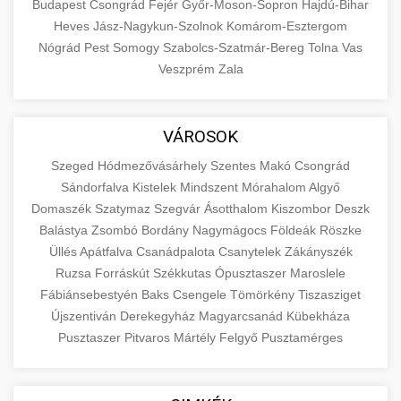
Budapest
Csongrád
Fejér
Győr-Moson-Sopron
Hajdú-Bihar
Heves
Jász-Nagykun-Szolnok
Komárom-Esztergom
Nógrád
Pest
Somogy
Szabolcs-Szatmár-Bereg
Tolna
Vas
Veszprém
Zala
VÁROSOK
Szeged
Hódmezővásárhely
Szentes
Makó
Csongrád
Sándorfalva
Kistelek
Mindszent
Mórahalom
Algyő
Domaszék
Szatymaz
Szegvár
Ásotthalom
Kiszombor
Deszk
Balástya
Zsombó
Bordány
Nagymágocs
Földeák
Röszke
Üllés
Apátfalva
Csanádpalota
Csanytelek
Zákányszék
Ruzsa
Forráskút
Székkutas
Ópusztaszer
Maroslele
Fábiánsebestyén
Baks
Csengele
Tömörkény
Tiszasziget
Újszentiván
Derekegyház
Magyarcsanád
Kübekháza
Pusztaszer
Pitvaros
Mártély
Felgyő
Pusztamérges