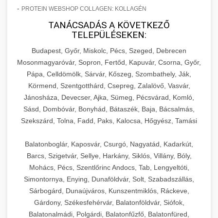
-
PROTEIN WEBSHOP COLLAGEN: KOLLAGÉN
TANÁCSADÁS A KÖVETKEZŐ
TELEPÜLÉSEKEN:
Budapest, Győr, Miskolc, Pécs, Szeged, Debrecen
Mosonmagyaróvár, Sopron, Fertőd, Kapuvár, Csorna, Győr,
Pápa, Celldömölk, Sárvár, Kőszeg, Szombathely, Ják,
Körmend, Szentgotthárd, Csepreg, Zalalövő, Vasvár,
Jánosháza, Devecser, Ajka, Sümeg, Pécsvárad, Komló,
Sásd, Dombóvár, Bonyhád, Bátaszék, Baja, Bácsalmás,
Szekszárd, Tolna, Fadd, Paks, Kalocsa, Hőgyész, Tamási
Balatonboglár, Kaposvár, Csurgó, Nagyatád, Kadarkút,
Barcs, Szigetvár, Sellye, Harkány, Siklós, Villány, Bóly,
Mohács, Pécs, Szentlőrinc Andocs, Tab, Lengyeltóti,
Simontornya, Enying, Dunaföldvár, Solt, Szabadszállás,
Sárbogárd, Dunaújváros, Kunszentmiklós, Ráckeve,
Gárdony, Székesfehérvár, Balatonföldvár, Siófok,
Balatonalmádi, Polgárdi, Balatonfűzfő, Balatonfüred,