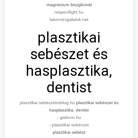
magnézium biszglicinát
respectfight.hu
laborvizsgalatok.net
plasztikai
sebészet és
hasplasztika,
dentist
plasztikai sebészet
reblog.hu
plasztikai sebészet és
hasplasztika, dentist
-
giaform.hu
-
plasztikai sebészet
plasztikai sebész