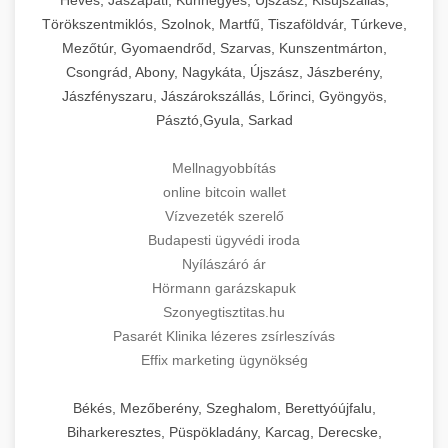
Törökszentmiklós, Szolnok, Martfű, Tiszaföldvár, Túrkeve,
Mezőtúr, Gyomaendrőd, Szarvas, Kunszentmárton,
Csongrád, Abony, Nagykáta, Újszász, Jászberény,
Jászfényszaru, Jászárokszállás, Lőrinci, Gyöngyös,
Pásztó,Gyula, Sarkad
Mellnagyobbítás
online bitcoin wallet
Vízvezeték szerelő
Budapesti ügyvédi iroda
Nyílászáró ár
Hörmann garázskapuk
Szonyegtisztitas.hu
Pasarét Klinika lézeres zsírleszívás
Effix marketing ügynökség
Békés, Mezőberény, Szeghalom, Berettyóújfalu,
Biharkeresztes, Püspökladány, Karcag, Derecske,