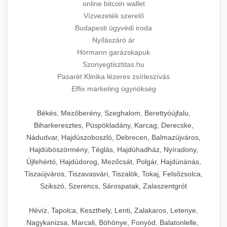
online bitcoin wallet
Vízvezeték szerelő
Budapesti ügyvédi iroda
Nyílászáró ár
Hörmann garázskapuk
Szonyegtisztitas.hu
Pasarét Klinika lézeres zsírleszívás
Effix marketing ügynökség
Békés, Mezőberény, Szeghalom, Berettyóújfalu,
Biharkeresztes, Püspökladány, Karcag, Derecske,
Nádudvar, Hajdúszoboszló, Debrecen, Balmazújváros,
Hajdúböszörmény, Téglás, Hajdúhadház, Nyíradony,
Újfehértó, Hajdúdorog, Mezőcsát, Polgár, Hajdúnánás,
Tiszaújváros, Tiszavasvári, Tiszalök, Tokaj, Felsőzsolca,
Szikszó, Szerencs, Sárospatak, Zalaszentgrót
Hévíz, Tapolca, Keszthely, Lenti, Zalakaros, Letenye,
Nagykanizsa, Marcali, Böhönye, Fonyód, Balatonlelle,