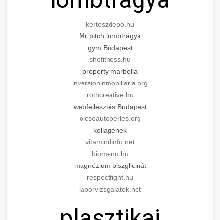
kerteszdepo.hu
Mr pitch lombtrágya
gym Budapest
shefitness.hu
property marbella
inversioninmobiliaria.org
rothcreative.hu
webfejlesztés Budapest
olcsoautoberles.org
kollagének
vitamindinfo.net
biomenu.hu
magnézium biszglicinát
respectfight.hu
laborvizsgalatok.net
plasztikai