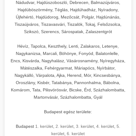
Nádudvar, Hajdúszoboszló, Debrecen, Balmazújváros,
Hajdúböszörmény, Téglás, Hajdúhadház, Nyíradony,
Újfehértó, Hajdúdorog, Mezőcsát, Polgár, Hajdúnánás,
Tiszaújváros, Tiszavasvári, Tiszalök, Tokaj, Felsőzsolca,
Szikszó, Szerencs, Sárospatak, Zalaszentgrót
Hévíz, Tapolca, Keszthely, Lenti, Zalakaros, Letenye,
Nagykanizsa, Marcali, Böhönye, Fonyód, Balatonlelle,
Encs, Kisvárda, Nagyhalász, Vásárosnamény, Nyíregyháza,
Mátészalka, Fehérgyarmat, Máriapócs, Nyírbátor,
Nagykálló, Várpalota, Ajka, Herend, Mór, Kincsesbánya,
Oroszlány, Kisbér, Tatabánya, Pannonhalma, Bábolna,
Komárom, Tata, Pilisvörösvár, Bicske, Érd, Százhalombatta,
Martonvásár, Százhalombatta, Gyál
Budapest egész területe:
Budapest
1. kerület
,
2. kerület
,
3. kerület
,
4. kerület
,
5.
kerület
,
6. kerület