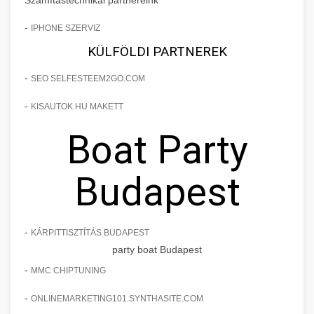
-
IPHONE SZERVIZ
KÜLFÖLDI PARTNEREK
-
SEO SELFESTEEM2GO.COM
-
KISAUTOK.HU MAKETT
Boat Party
Budapest
-
KÁRPITTISZTÍTÁS BUDAPEST
party boat Budapest
-
MMC CHIPTUNING
-
ONLINEMARKETING101.SYNTHASITE.COM