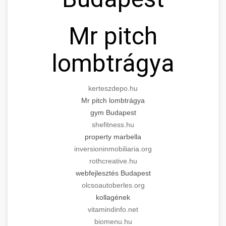
Mr pitch
lombtrágya
kerteszdepo.hu
Mr pitch lombtrágya
gym Budapest
shefitness.hu
property marbella
inversioninmobiliaria.org
rothcreative.hu
webfejlesztés Budapest
olcsoautoberles.org
kollagének
vitamindinfo.net
biomenu.hu