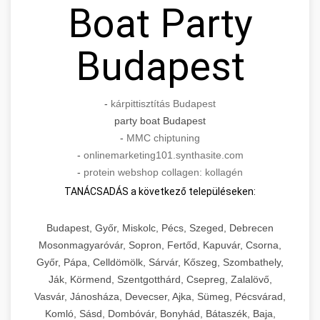
Boat Party
Budapest
-
kárpittisztítás Budapest
party boat Budapest
-
MMC chiptuning
-
onlinemarketing101.synthasite.com
-
protein webshop collagen: kollagén
TANÁCSADÁS a következő településeken:
Budapest, Győr, Miskolc, Pécs, Szeged, Debrecen
Mosonmagyaróvár, Sopron, Fertőd, Kapuvár, Csorna,
Győr, Pápa, Celldömölk, Sárvár, Kőszeg, Szombathely,
Ják, Körmend, Szentgotthárd, Csepreg, Zalalövő,
Vasvár, Jánosháza, Devecser, Ajka, Sümeg, Pécsvárad,
Komló, Sásd, Dombóvár, Bonyhád, Bátaszék, Baja,