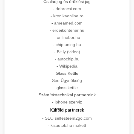
Családjog és öröklési jog
-
dobrocsi.com
-
kronikaonline.ro
-
ameamed.com
-
erdeikontener.hu
-
onlinebor.hu
-
chiptuning.hu
-
Bit.ly (video)
-
autochip.hu
-
Wikipedia
Glass Kettle
Seo Ügynökség
glass kettle
Számítástechnikai partnereink
-
iphone szerviz
Külföldi partnerek
-
SEO selfesteem2go.com
-
kisautok.hu makett