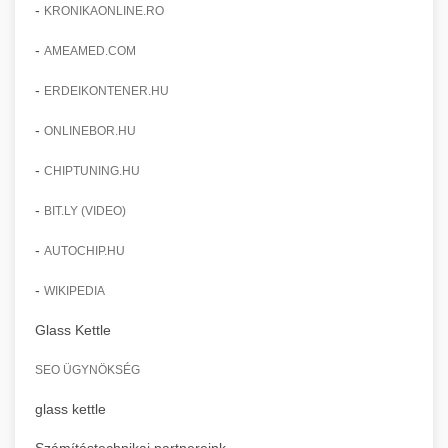
-
KRONIKAONLINE.RO
-
AMEAMED.COM
-
ERDEIKONTENER.HU
-
ONLINEBOR.HU
-
CHIPTUNING.HU
-
BIT.LY (VIDEO)
-
AUTOCHIP.HU
-
WIKIPEDIA
Glass Kettle
SEO ÜGYNÖKSÉG
glass kettle
Számítástechnikai partnereink