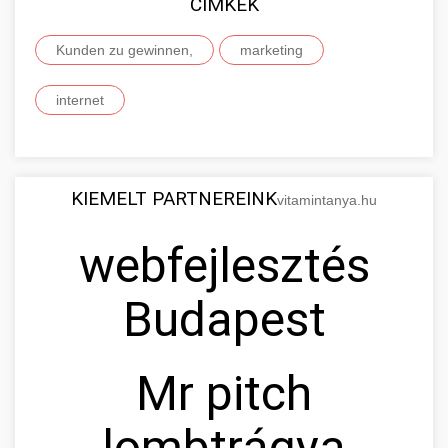
CIMKÉK
Kunden zu gewinnen,
marketing
internet
KIEMELT PARTNEREINK
vitamintanya.hu
webfejlesztés
Budapest
Mr pitch
lombtrágya