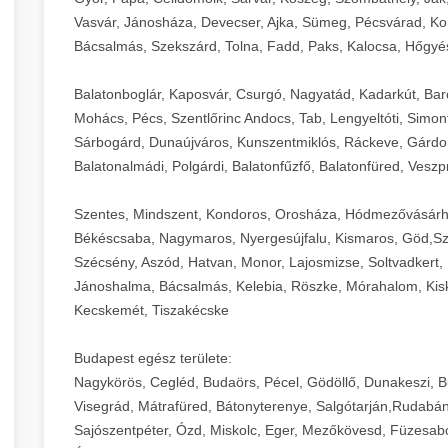
Vasvár, Jánosháza, Devecser, Ajka, Sümeg, Pécsvárad, Ko
Bácsalmás, Szekszárd, Tolna, Fadd, Paks, Kalocsa, Hőgyé
Balatonboglár, Kaposvár, Csurgó, Nagyatád, Kadarkút, Barcs,
Mohács, Pécs, Szentlőrinc Andocs, Tab, Lengyeltóti, Simont
Sárbogárd, Dunaújváros, Kunszentmiklós, Ráckeve, Gárdony
Balatonalmádi, Polgárdi, Balatonfűzfő, Balatonfüred, Veszp
Szentes, Mindszent, Kondoros, Orosháza, Hódmezővásárh
Békéscsaba, Nagymaros, Nyergesújfalu, Kismaros, Göd,Sz
Szécsény, Aszód, Hatvan, Monor, Lajosmizse, Soltvadkert, 
Jánoshalma, Bácsalmás, Kelebia, Röszke, Mórahalom, Kisk
Kecskemét, Tiszakécske
Budapest egész területe:
Nagykörös, Cegléd, Budaörs, Pécel, Gödöllő, Dunakeszi, 
Visegrád, Mátrafüred, Bátonyterenye, Salgótarján,Rudabán
Sajószentpéter, Ózd, Miskolc, Eger, Mezőkövesd, Füzesabo