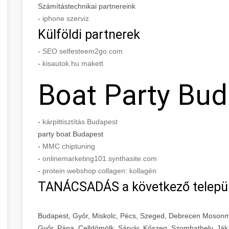
Számítástechnikai partnereink
-
iphone szerviz
Külföldi partnerek
-
SEO selfesteem2go.com
-
kisautok.hu makett
Boat Party Bu
-
kárpittisztítás Budapest
party boat Budapest
-
MMC chiptuning
-
onlinemarketing101.synthasite.com
-
protein webshop collagen: kollagén
TANÁCSADÁS a következő telepü
Budapest, Győr, Miskolc, Pécs, Szeged, Debrecen Mosonm
Győr, Pápa, Celldömölk, Sárvár, Kőszeg, Szombathely, Ják