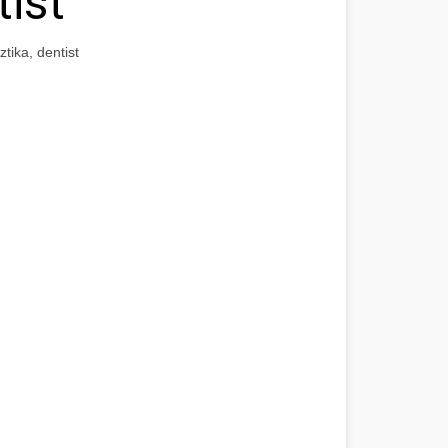
tist
tika, dentist