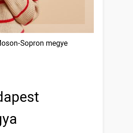
-Moson-Sopron megye
dapest
gya