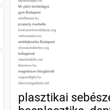
kerteszdepo.hu
Mr pitch lombtrágya
gym Budapest
shefitness.hu
property marbella
inversioninmobiliaria.org
rothcreative.hu
webfejlesztés Budapest
olcsoautoberles.org
kollagének
vitamindinfo.net
biomenu.hu
magnézium biszglicinát
respectfight.hu
laborvizsgalatok.net
plasztikai sebész