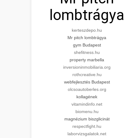
lombtrágya
kerteszdepo.hu
Mr pitch lombtrágya
gym Budapest
shefitness.hu
property marbella
inversioninmobiliaria.org
rothcreative.hu
webfejlesztés Budapest
olcsoautoberles.org
kollagének
vitamindinfo.net
biomenu.hu
magnézium biszglicinát
respectfight.hu
laborvizsgalatok.net