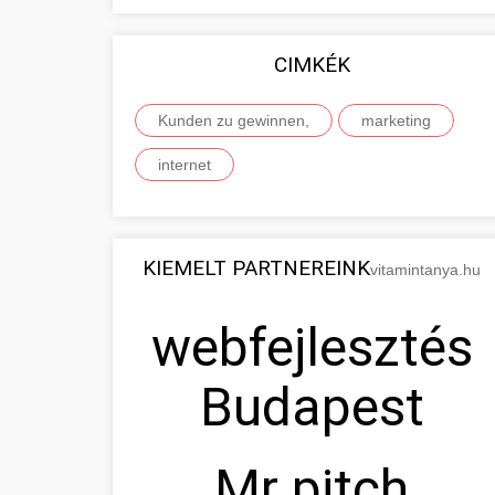
CIMKÉK
Kunden zu gewinnen,
marketing
internet
KIEMELT PARTNEREINK
vitamintanya.hu
webfejlesztés
Budapest
Mr pitch