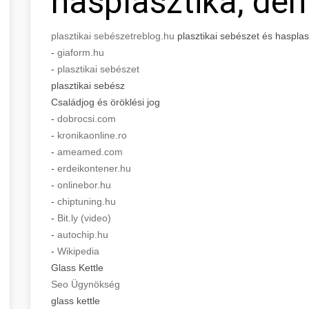
hasplasztika, den
plasztikai sebészet
reblog.hu
plasztikai sebészet és hasplasz
-
giaform.hu
-
plasztikai sebészet
plasztikai sebész
Családjog és öröklési jog
-
dobrocsi.com
-
kronikaonline.ro
-
ameamed.com
-
erdeikontener.hu
-
onlinebor.hu
-
chiptuning.hu
-
Bit.ly (video)
-
autochip.hu
-
Wikipedia
Glass Kettle
Seo Ügynökség
glass kettle