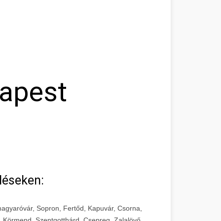
dapest
léseken:
agyaróvár, Sopron, Fertőd, Kapuvár, Csorna,
, Körmend, Szentgotthárd, Csepreg, Zalalövő,