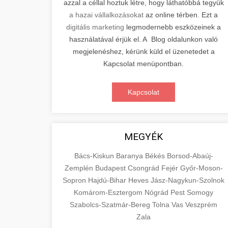
azzal a céllal hoztuk létre, hogy láthatóbbá tegyük
a hazai vállalkozásokat
az online térben. Ezt a
digitális marketing
legmodernebb eszközeinek a
használatával érjük el. A Blog oldalunkon való
megjelenéshez, kérünk küld el üzenetedet a
Kapcsolat menüpontban.
Kapcsolat
MEGYÉK
Bács-Kiskun
Baranya
Békés
Borsod-Abaúj-
Zemplén
Budapest
Csongrád
Fejér
Győr-Moson-
Sopron
Hajdú-Bihar
Heves
Jász-Nagykun-Szolnok
Komárom-Esztergom
Nógrád
Pest
Somogy
Szabolcs-Szatmár-Bereg
Tolna
Vas
Veszprém
Zala