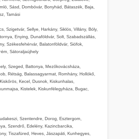
mló, Sásd, Dombóvár, Bonyhád, Bátaszék, Baja,
sz, Tamási
 Szigetvár, Sellye, Harkány, Siklós, Villány, Bóly,
ornya, Enying, Dunaföldvár, Solt, Szabadszállás,
, Székesfehérvár, Balatonföldvár, Siófok,
rém, Sátoraljaújhely
ely, Szeged, Battonya, Mezőkovácsháza,
ob, Rétság, Balassagyarmat, Romhány, Hollókő,
Kiskőrös, Kecel, Dusnok, Kiskunhalas,
unmajsa, Kistelek, Kiskunfélegyháza, Bugac,
Budakeszi, Szentendre, Dorog, Esztergom,
ya, Szendrő, Edelény, Kazincbarcika,
ny, Tiszafüred, Heves, Jászapáti, Kunhegyes,