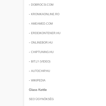
-
DOBROCSI.COM
-
KRONIKAONLINE.RO
-
AMEAMED.COM
-
ERDEIKONTENER.HU
-
ONLINEBOR.HU
-
CHIPTUNING.HU
-
BIT.LY (VIDEO)
-
AUTOCHIP.HU
-
WIKIPEDIA
Glass Kettle
SEO ÜGYNÖKSÉG