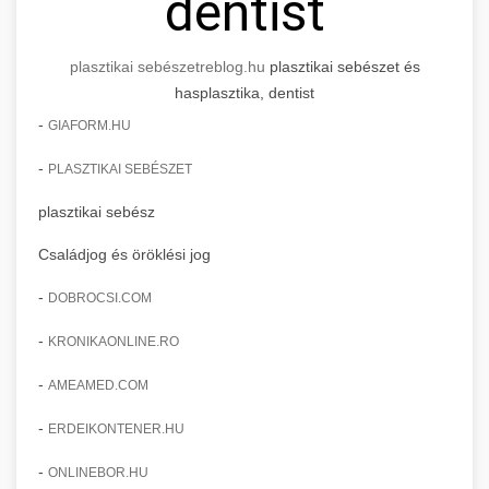
dentist
plasztikai sebészet
reblog.hu
plasztikai sebészet és
hasplasztika, dentist
-
GIAFORM.HU
-
PLASZTIKAI SEBÉSZET
plasztikai sebész
Családjog és öröklési jog
-
DOBROCSI.COM
-
KRONIKAONLINE.RO
-
AMEAMED.COM
-
ERDEIKONTENER.HU
-
ONLINEBOR.HU