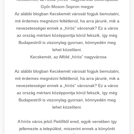
Győr-Moson-Sopron megye
Az alábbi blogban Kecskemét városát fogjuk bemutatni,
mit érdemes megnézni feltétlenül, ha arra járunk, mik a
nevezetességei ennek a „hírös” városnak? Ez a város
az ország mértani középpontja körül fekszik, így még
Budapestről is viszonylag gyorsan, könnyedén meg
lehet közelíteni.
Kecskemét, az Alföld „hírös” nagyvárosa
Az alábbi blogban Kecskemét városát fogjuk bemutatni,
mit érdemes megnézni feltétlenül, ha arra járunk, mik a
nevezetességei ennek a „hírös” városnak? Ez a város
az ország mértani középpontja körül fekszik, így még
Budapestről is viszonylag gyorsan, könnyedén meg
lehet közelíteni.
A hírös város jelző Petőfitől ered, egyik versében így
jellemezte a települést, miszerint ennek a könyörét