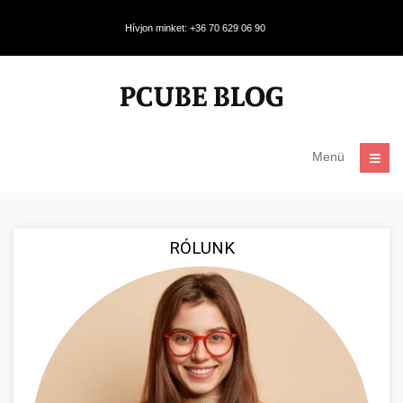
Hívjon minket: +36 70 629 06 90
Menü
RÓLUNK