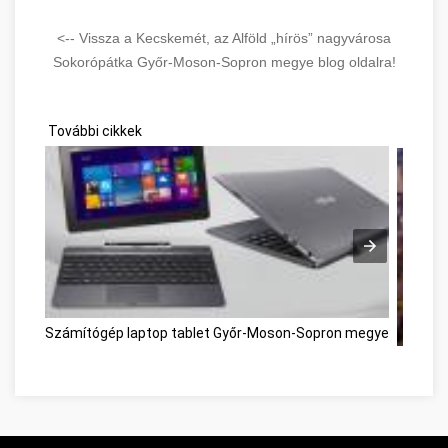
<-- Vissza a Kecskemét, az Alföld „hírös” nagyvárosa
Sokorópátka Győr-Moson-Sopron megye blog oldalra!
További cikkek
Számítógép laptop tablet Győr-Moson-Sopron megye
Kecskem