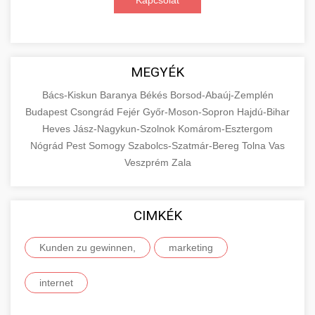
Kapcsolat
MEGYÉK
Bács-Kiskun
Baranya
Békés
Borsod-Abaúj-Zemplén
Budapest
Csongrád
Fejér
Győr-Moson-Sopron
Hajdú-Bihar
Heves
Jász-Nagykun-Szolnok
Komárom-Esztergom
Nógrád
Pest
Somogy
Szabolcs-Szatmár-Bereg
Tolna
Vas
Veszprém
Zala
CIMKÉK
Kunden zu gewinnen,
marketing
internet