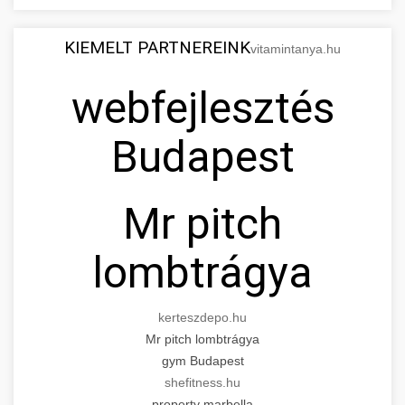
KIEMELT PARTNEREINK
vitamintanya.hu
webfejlesztés
Budapest
Mr pitch
lombtrágya
kerteszdepo.hu
Mr pitch lombtrágya
gym Budapest
shefitness.hu
property marbella