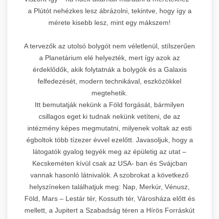
a Plútót nehézkes lesz ábrázolni, tekintve, hogy így a
mérete kisebb lesz, mint egy mákszem!
A tervezők az utolsó bolygót nem véletlenül, stílszerűen
a Planetárium elé helyezték, mert így azok az
érdeklődők, akik folytatnák a bolygók és a Galaxis
felfedezését, modern technikával, eszközökkel
megtehetik.
Itt bemutatják nekünk a Föld forgását, bármilyen
csillagos eget ki tudnak nekünk vetíteni, de az
intézmény képes megmutatni, milyenek voltak az esti
égboltok több tízezer évvel ezelőtt. Javasoljuk, hogy a
látogatók gyalog tegyék meg az épületig az utat –
Kecskeméten kívül csak az USA- ban és Svájcban
vannak hasonló látnivalók. A szobrokat a következő
helyszíneken találhatjuk meg: Nap, Merkúr, Vénusz,
Föld, Mars – Lestár tér, Kossuth tér, Városháza előtt és
mellett, a Jupitert a Szabadság téren a Hírös Forráskút