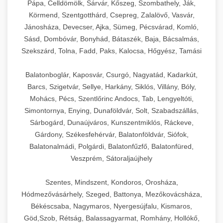
Pápa, Celldömölk, Sárvár, Kőszeg, Szombathely, Ják,
Körmend, Szentgotthárd, Csepreg, Zalalövő, Vasvár,
Jánosháza, Devecser, Ajka, Sümeg, Pécsvárad, Komló,
Sásd, Dombóvár, Bonyhád, Bátaszék, Baja, Bácsalmás,
Szekszárd, Tolna, Fadd, Paks, Kalocsa, Hőgyész, Tamási
Balatonboglár, Kaposvár, Csurgó, Nagyatád, Kadarkút,
Barcs, Szigetvár, Sellye, Harkány, Siklós, Villány, Bóly,
Mohács, Pécs, Szentlőrinc Andocs, Tab, Lengyeltóti,
Simontornya, Enying, Dunaföldvár, Solt, Szabadszállás,
Sárbogárd, Dunaújváros, Kunszentmiklós, Ráckeve,
Gárdony, Székesfehérvár, Balatonföldvár, Siófok,
Balatonalmádi, Polgárdi, Balatonfűzfő, Balatonfüred,
Veszprém, Sátoraljaújhely
Szentes, Mindszent, Kondoros, Orosháza,
Hódmezővásárhely, Szeged, Battonya, Mezőkovácsháza,
Békéscsaba, Nagymaros, Nyergesújfalu, Kismaros,
Göd,Szob, Rétság, Balassagyarmat, Romhány, Hollókő,