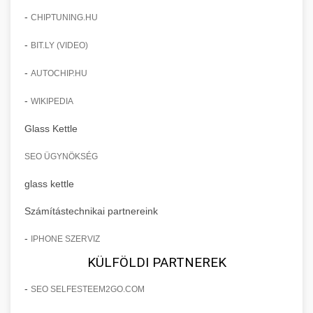
-
CHIPTUNING.HU
-
BIT.LY (VIDEO)
-
AUTOCHIP.HU
-
WIKIPEDIA
Glass Kettle
SEO ÜGYNÖKSÉG
glass kettle
Számítástechnikai partnereink
-
IPHONE SZERVIZ
KÜLFÖLDI PARTNEREK
-
SEO SELFESTEEM2GO.COM