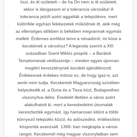
öszi, és itt született – de ha Ön nem is itt született,
akkor is látogasson el a tolerancia városába! A
tolerancia jelzőt azért aggatták a településre, mert
különféle egyházi felekezetek működnek itt, akik még
az ellenséges időkben is békében megvannak egymás
mellett. Érdemes említést tenni a névadóról, mi köze a
kecskének a városhoz? A legenda szerint a XIII.
században Szent Miklós püspök – a Barátok
Templomának védőszentje – minden egyes újonnan
megtért kereszténynek kecskét ajándékozott.
Érdekesnek érdekes mítosz ez, de hogy igaz-e, azt
senki nem tudja. Kecskemét Magyarország szívében
helyezkedik el, a Duna és a Tisza közt, Budapesthez
viszonyítva délre. Eredetét illetően a város azért
alakulhatott ki, mert a kereskedelmi útvonalak
keresztezték egymást, így hamarosan kitűnt a többi
környező település közül, és adószedési, értékesítési
központtá avanzsált. 1368- ban megkapta a városi
rangot. Kecskemét még magyar viszonylatban sem