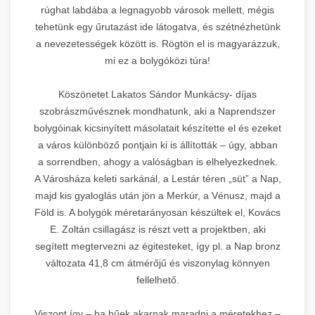
rúghat labdába a legnagyobb városok mellett, mégis
tehetünk egy űrutazást ide látogatva, és szétnézhetünk
a nevezetességek között is. Rögtön el is magyarázzuk,
mi ez a bolygóközi túra!
Köszönetet Lakatos Sándor Munkácsy- díjas
szobrászművésznek mondhatunk, aki a Naprendszer
bolygóinak kicsinyített másolatait készítette el és ezeket
a város különböző pontjain ki is állították – úgy, abban
a sorrendben, ahogy a valóságban is elhelyezkednek.
A Városháza keleti sarkánál, a Lestár téren „süt” a Nap,
majd kis gyaloglás után jön a Merkúr, a Vénusz, majd a
Föld is. A bolygók méretarányosan készültek el, Kovács
E. Zoltán csillagász is részt vett a projektben, aki
segített megtervezni az égitesteket, így pl. a Nap bronz
változata 41,8 cm átmérőjű és viszonylag könnyen
fellelhető.
Viszont így – ha hűek akarnak maradni a méretekhez –