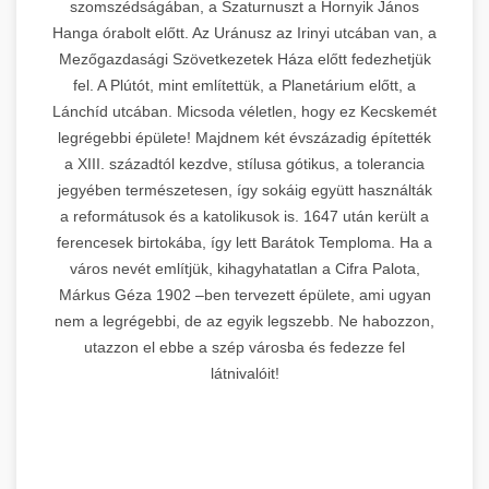
szomszédságában, a Szaturnuszt a Hornyik János
Hanga órabolt előtt. Az Uránusz az Irinyi utcában van, a
Mezőgazdasági Szövetkezetek Háza előtt fedezhetjük
fel. A Plútót, mint említettük, a Planetárium előtt, a
Lánchíd utcában. Micsoda véletlen, hogy ez Kecskemét
legrégebbi épülete! Majdnem két évszázadig építették
a XIII. századtól kezdve, stílusa gótikus, a tolerancia
jegyében természetesen, így sokáig együtt használták
a reformátusok és a katolikusok is. 1647 után került a
ferencesek birtokába, így lett Barátok Temploma. Ha a
város nevét említjük, kihagyhatatlan a Cifra Palota,
Márkus Géza 1902 –ben tervezett épülete, ami ugyan
nem a legrégebbi, de az egyik legszebb. Ne habozzon,
utazzon el ebbe a szép városba és fedezze fel
látnivalóit!