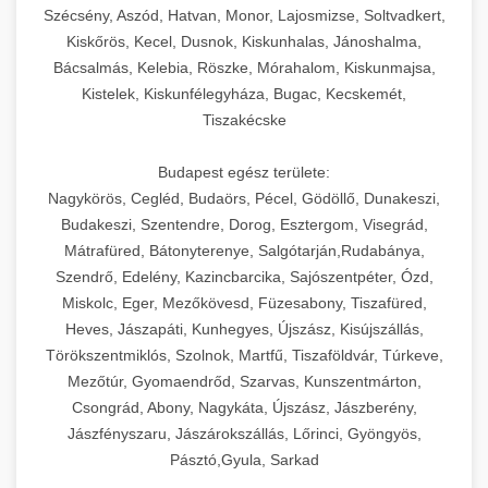
Szécsény, Aszód, Hatvan, Monor, Lajosmizse, Soltvadkert,
Kiskőrös, Kecel, Dusnok, Kiskunhalas, Jánoshalma,
Bácsalmás, Kelebia, Röszke, Mórahalom, Kiskunmajsa,
Kistelek, Kiskunfélegyháza, Bugac, Kecskemét,
Tiszakécske
Budapest egész területe:
Nagykörös, Cegléd, Budaörs, Pécel, Gödöllő, Dunakeszi,
Budakeszi, Szentendre, Dorog, Esztergom, Visegrád,
Mátrafüred, Bátonyterenye, Salgótarján,Rudabánya,
Szendrő, Edelény, Kazincbarcika, Sajószentpéter, Ózd,
Miskolc, Eger, Mezőkövesd, Füzesabony, Tiszafüred,
Heves, Jászapáti, Kunhegyes, Újszász, Kisújszállás,
Törökszentmiklós, Szolnok, Martfű, Tiszaföldvár, Túrkeve,
Mezőtúr, Gyomaendrőd, Szarvas, Kunszentmárton,
Csongrád, Abony, Nagykáta, Újszász, Jászberény,
Jászfényszaru, Jászárokszállás, Lőrinci, Gyöngyös,
Pásztó,Gyula, Sarkad