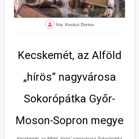
Írta: Kovács Dorina
Kecskemét, az Alföld
„hírös” nagyvárosa
Sokorópátka Győr-
Moson-Sopron megye
Kecskemét, az Alföld „hírös” nagyvárosa Sokorópátka