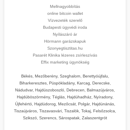
Mellnagyobbítás
online bitcoin wallet
Vízvezeték szerelő
Budapesti ügyvédi iroda
Nyílászáró ár
Hörmann garázskapuk
Szonyegtisztitas.hu
Pasarét Klinika lézeres zsírleszívás
Effix marketing ügynökség
Békés, Mezőberény, Szeghalom, Berettyóújfalu,
Biharkeresztes, Püspökladány, Karcag, Derecske,
Nádudvar, Hajdúszoboszló, Debrecen, Balmazújváros,
Hajdúböszörmény, Téglás, Hajdúhadház, Nyíradony,
Újfehértó, Hajdúdorog, Mezőcsát, Polgár, Hajdúnánás,
Tiszaújváros, Tiszavasvári, Tiszalök, Tokaj, Felsőzsolca,
Szikszó, Szerencs, Sárospatak, Zalaszentgrót