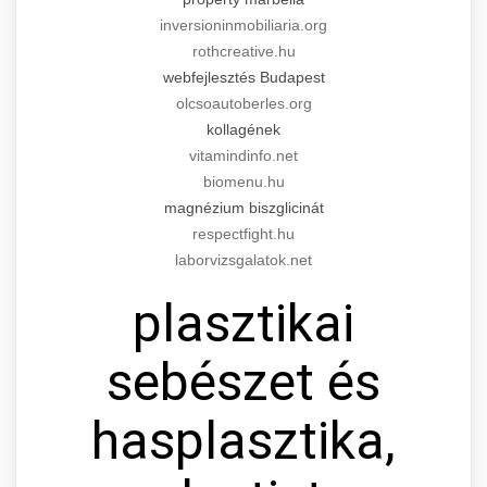
inversioninmobiliaria.org
rothcreative.hu
webfejlesztés Budapest
olcsoautoberles.org
kollagének
vitamindinfo.net
biomenu.hu
magnézium biszglicinát
respectfight.hu
laborvizsgalatok.net
plasztikai
sebészet és
hasplasztika,