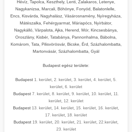
Hévíz, Tapolca, Keszthely, Lenti, Zalakaros, Letenye,
Nagykanizsa, Marcali, Böhönye, Fonyód, Balatonlelle,
Encs, Kisvárda, Nagyhalász, Vásárosnamény, Nyíregyháza,
Mátészalka, Fehérgyarmat, Máriapócs, Nyírbátor,
Nagykálló, Várpalota, Ajka, Herend, Mór, Kincsesbánya,
Oroszlány, Kisbér, Tatabánya, Pannonhalma, Bábolna,
Komárom, Tata, Pilisvörösvár, Bicske, Érd, Százhalombatta,
Martonvásár, Százhalombatta, Gyál
Budapest egész területe:
Budapest
1. kerület
,
2. kerület
,
3. kerület
,
4. kerület
,
5.
kerület
,
6. kerület
Budapest
7. kerület
,
8. kerület
,
9. kerület
,
10. kerület
,
11.
kerület
,
12. kerület
Budapest
13. kerület
,
14. kerület
,
15. kerület
,
16. kerület
,
17. kerület
,
18. kerület
Budapest
19. kerület
,
20. kerület
,
21. kerület
,
22.kerület
,
23. kerület