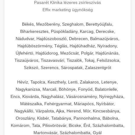
Pasarét Klinika lézeres zsírleszívás
Effix marketing ügynökség
Békés, Mezőberény, Szeghalom, Berettyóújfalu,
Biharkeresztes, Püspökladány, Karcag, Derecske,
Nádudvar, Hajdúszoboszló, Debrecen, Balmazújváros,
Hajdúböszörmény, Téglás, Hajdúhadház, Nyíradony,
Újfehértó, Hajdúdorog, Mezőcsát, Polgár, Hajdúnánás,
Tiszaújváros, Tiszavasvári, Tiszalök, Tokaj, Felsőzsolca,
Szikszó, Szerencs, Sárospatak, Zalaszentgrót
Hévíz, Tapolca, Keszthely, Lenti, Zalakaros, Letenye,
Nagykanizsa, Marcali, Böhönye, Fonyód, Balatonlelle,
Encs, Kisvárda, Nagyhalász, Vásárosnamény, Nyíregyháza,
Mátészalka, Fehérgyarmat, Máriapócs, Nyírbátor,
Nagykálló, Várpalota, Ajka, Herend, Mór, Kincsesbánya,
Oroszlány, Kisbér, Tatabánya, Pannonhalma, Bábolna,
Komárom, Tata, Pilisvörösvár, Bicske, Érd, Százhalombatta,
Martonvásár, Százhalombatta, Gyál