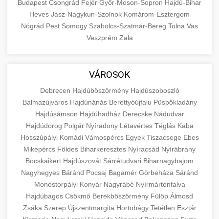
Budapest
Csongrád
Fejér
Győr-Moson-Sopron
Hajdú-Bihar
Heves
Jász-Nagykun-Szolnok
Komárom-Esztergom
Nógrád
Pest
Somogy
Szabolcs-Szatmár-Bereg
Tolna
Vas
Veszprém
Zala
VÁROSOK
Debrecen
Hajdúböszörmény
Hajdúszoboszló
Balmazújváros
Hajdúnánás
Berettyóújfalu
Püspökladány
Hajdúsámson
Hajdúhadház
Derecske
Nádudvar
Hajdúdorog
Polgár
Nyíradony
Létavértes
Téglás
Kaba
Hosszúpályi
Komádi
Vámospércs
Egyek
Tiszacsege
Ebes
Mikepércs
Földes
Biharkeresztes
Nyíracsád
Nyírábrány
Bocskaikert
Hajdúszovát
Sárrétudvari
Biharnagybajom
Nagyhegyes
Báránd
Pocsaj
Bagamér
Görbeháza
Sáránd
Monostorpályi
Konyár
Nagyrábé
Nyírmártonfalva
Hajdúbagos
Csökmő
Berekböszörmény
Fülöp
Álmosd
Zsáka
Szerep
Újszentmargita
Hortobágy
Tetétlen
Esztár