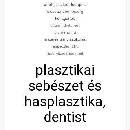
webfejlesztés Budapest
olcsoautoberles.org
kollagének
vitamindinfo.net
biomenu.hu
magnézium biszglicinát
respectfight.hu
laborvizsgalatok.net
plasztikai
sebészet és
hasplasztika,
dentist