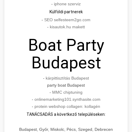
-
iphone szerviz
Külföldi partnerek
-
SEO selfesteem2go.com
-
kisautok.hu makett
Boat Party
Budapest
-
kárpittisztítás Budapest
party boat Budapest
-
MMC chiptuning
-
onlinemarketing101.synthasite.com
-
protein webshop collagen: kollagén
TANÁCSADÁS a következő településeken:
Budapest, Győr, Miskolc, Pécs, Szeged, Debrecen