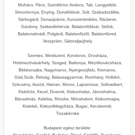
Mohács, Pécs, Szentlőrinc Andocs, Tab, Lengyeltóti,
Simontornya, Enying, Dunaföldvár, Solt, Szabadszállás,
Sárbogárd, Dunaújváros, Kunszentmiklós, Ráckeve,
Gárdony, Székesfehérvár, Balatonföldvár, Siófok,
Balatonalmádi, Polgárdi, Balatonfűzfő, Balatonfüred,
Veszprém, Sátoraljaújhely
Szentes, Mindszent, Kondoros, Orosháza,
Hódmezővásárhely, Szeged, Battonya, Mezőkovácsháza,
Békéscsaba, Nagymaros, Nyergesújfalu, Kismaros,
Göd,Szob, Rétság, Balassagyarmat, Romhány, Hollókő,
Szécsény, Aszód, Hatvan, Monor, Lajosmizse, Soltvadkert,
Kiskőrös, Kecel, Dusnok, Kiskunhalas, Jánoshalma,
Bácsalmás, Kelebia, Röszke, Mórahalom, Kiskunmajsa,
Kistelek, Kiskunfélegyháza, Bugac, Kecskemét,
Tiszakécske
Budapest egész területe:
Nagykörös, Cegléd, Budaörs, Pécel, Gödöllő, Dunakeszi,