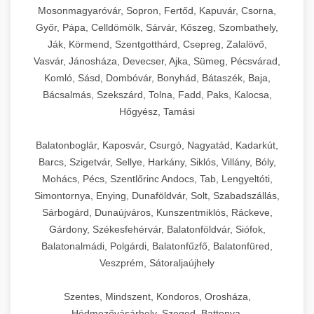
Mosonmagyaróvár, Sopron, Fertőd, Kapuvár, Csorna,
Győr, Pápa, Celldömölk, Sárvár, Kőszeg, Szombathely,
Ják, Körmend, Szentgotthárd, Csepreg, Zalalövő,
Vasvár, Jánosháza, Devecser, Ajka, Sümeg, Pécsvárad,
Komló, Sásd, Dombóvár, Bonyhád, Bátaszék, Baja,
Bácsalmás, Szekszárd, Tolna, Fadd, Paks, Kalocsa,
Hőgyész, Tamási
Balatonboglár, Kaposvár, Csurgó, Nagyatád, Kadarkút,
Barcs, Szigetvár, Sellye, Harkány, Siklós, Villány, Bóly,
Mohács, Pécs, Szentlőrinc Andocs, Tab, Lengyeltóti,
Simontornya, Enying, Dunaföldvár, Solt, Szabadszállás,
Sárbogárd, Dunaújváros, Kunszentmiklós, Ráckeve,
Gárdony, Székesfehérvár, Balatonföldvár, Siófok,
Balatonalmádi, Polgárdi, Balatonfűzfő, Balatonfüred,
Veszprém, Sátoraljaújhely
Szentes, Mindszent, Kondoros, Orosháza,
Hódmezővásárhely, Szeged, Battonya,