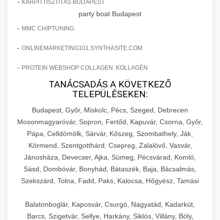
-
KÁRPITTISZTÍTÁS BUDAPEST
party boat Budapest
-
MMC CHIPTUNING
-
ONLINEMARKETING101.SYNTHASITE.COM
-
PROTEIN WEBSHOP COLLAGEN: KOLLAGÉN
TANÁCSADÁS A KÖVETKEZŐ
TELEPÜLÉSEKEN:
Budapest, Győr, Miskolc, Pécs, Szeged, Debrecen
Mosonmagyaróvár, Sopron, Fertőd, Kapuvár, Csorna, Győr,
Pápa, Celldömölk, Sárvár, Kőszeg, Szombathely, Ják,
Körmend, Szentgotthárd, Csepreg, Zalalövő, Vasvár,
Jánosháza, Devecser, Ajka, Sümeg, Pécsvárad, Komló,
Sásd, Dombóvár, Bonyhád, Bátaszék, Baja, Bácsalmás,
Szekszárd, Tolna, Fadd, Paks, Kalocsa, Hőgyész, Tamási
Balatonboglár, Kaposvár, Csurgó, Nagyatád, Kadarkút,
Barcs, Szigetvár, Sellye, Harkány, Siklós, Villány, Bóly,