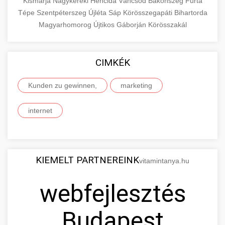
Kismarja
Nagykereki
Hencida
Váncsod
Bakonszeg
Furta
Tépe
Szentpéterszeg
Újléta
Sáp
Körösszegapáti
Bihartorda
Magyarhomorog
Újtikos
Gáborján
Körösszakál
CIMKÉK
Kunden zu gewinnen,
marketing
internet
KIEMELT PARTNEREINK
vitamintanya.hu
webfejlesztés
Budapest