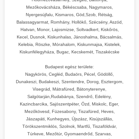
Mezőkovácsháza, Békéscsaba, Nagymaros,
Nyergesújfalu, Kismaros, Göd,Szob, Rétság,
Balassagyarmat, Romhány, Hollókő, Szécsény, Aszód,
Hatvan, Monor, Lajosmizse, Soltvadkert, Kiskőrös,
Kecel, Dusnok, Kiskunhalas, Jánoshalma, Bácsalmás,
Kelebia, Röszke, Mórahalom, Kiskunmajsa, Kistelek,
Kiskunfélegyháza, Bugac, Kecskemét, Tiszakécske
Budapest egész területe:
Nagykörös, Cegléd, Budaörs, Pécel, Gödöllő,
Dunakeszi, Budakeszi, Szentendre, Dorog, Esztergom,
Visegrád, Mátrafüred, Bátonyterenye,
Salgótarján,Rudabánya, Szendrő, Edelény,
Kazincbarcika, Sajószentpéter, Ózd, Miskolc, Eger,
Mezőkövesd, Füzesabony, Tiszafüred, Heves,
Jászapáti, Kunhegyes, Újszász, Kisújszállás,
Törökszentmiklós, Szolnok, Martfű, Tiszaföldvár,
Túrkeve, Mezőtúr, Gyomaendrőd, Szarvas,