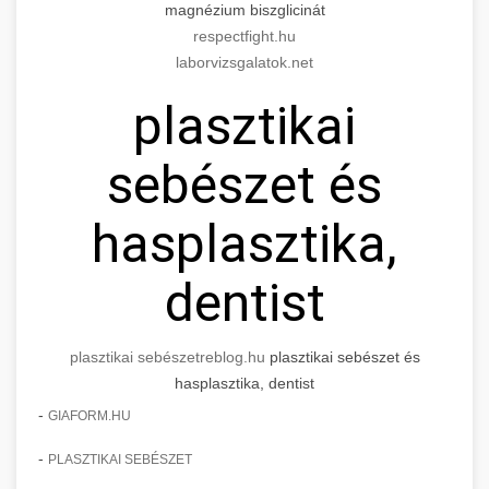
magnézium biszglicinát
respectfight.hu
laborvizsgalatok.net
plasztikai
sebészet és
hasplasztika,
dentist
plasztikai sebészet
reblog.hu
plasztikai sebészet és
hasplasztika, dentist
-
GIAFORM.HU
-
PLASZTIKAI SEBÉSZET