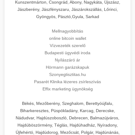
Kunszentmárton, Csongrád, Abony, Nagykáta, Újszász,
Jászberény, Jászfényszaru, Jászárokszállás, Lőrinci,
Gyöngyös, Pásztó,Gyula, Sarkad
Mellnagyobbítás
online bitcoin wallet
Vízvezeték szerelő
Budapesti ügyvédi iroda
Nyílászáró ár
Hörmann garázskapuk
Szonyegtisztitas.hu
Pasarét Klinika lézeres zsírleszívás
Effix marketing ügynökség
Békés, Mezőberény, Szeghalom, Berettyóújfalu,
Biharkeresztes, Püspökladány, Karcag, Derecske,
Nádudvar, Hajdúszoboszló, Debrecen, Balmazújváros,
Hajdúböszörmény, Téglás, Hajdúhadház, Nyíradony,
Újfehértó, Hajdúdorog, Mezőcsát, Polgár, Hajdúnánás,