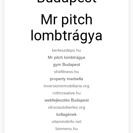
Mr pitch
lombtrágya
kerteszdepo.hu
Mr pitch lombtrágya
gym Budapest
shefitness.hu
property marbella
inversioninmobiliaria.org
rothcreative.hu
webfejlesztés Budapest
olcsoautoberles.org
kollagének
vitamindinfo.net
biomenu.hu