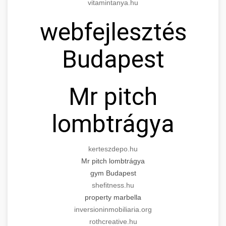
vitamintanya.hu
webfejlesztés
Budapest
Mr pitch
lombtrágya
kerteszdepo.hu
Mr pitch lombtrágya
gym Budapest
shefitness.hu
property marbella
inversioninmobiliaria.org
rothcreative.hu