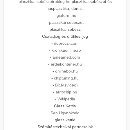
plasztikai sebészet
reblog.hu
plasztikai sebészet és
hasplasztika, dentist
-
giaform.hu
-
plasztikai sebészet
plasztikai sebész
Családjog és öröklési jog
-
dobrocsi.com
-
kronikaonline.ro
-
ameamed.com
-
erdeikontener.hu
-
onlinebor.hu
-
chiptuning.hu
-
Bit.ly (video)
-
autochip.hu
-
Wikipedia
Glass Kettle
Seo Ügynökség
glass kettle
Számítástechnikai partnereink