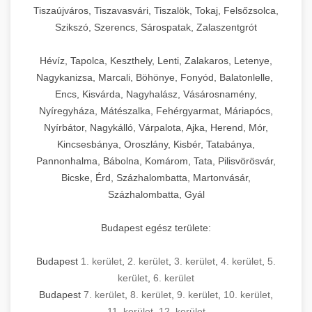
Tiszaújváros, Tiszavasvári, Tiszalök, Tokaj, Felsőzsolca,
Szikszó, Szerencs, Sárospatak, Zalaszentgrót
Hévíz, Tapolca, Keszthely, Lenti, Zalakaros, Letenye,
Nagykanizsa, Marcali, Böhönye, Fonyód, Balatonlelle,
Encs, Kisvárda, Nagyhalász, Vásárosnamény,
Nyíregyháza, Mátészalka, Fehérgyarmat, Máriapócs,
Nyírbátor, Nagykálló, Várpalota, Ajka, Herend, Mór,
Kincsesbánya, Oroszlány, Kisbér, Tatabánya,
Pannonhalma, Bábolna, Komárom, Tata, Pilisvörösvár,
Bicske, Érd, Százhalombatta, Martonvásár,
Százhalombatta, Gyál
Budapest egész területe:
Budapest
1. kerület
,
2. kerület
,
3. kerület
,
4. kerület
,
5.
kerület
,
6. kerület
Budapest
7. kerület
,
8. kerület
,
9. kerület
,
10. kerület
,
11. kerület
,
12. kerület