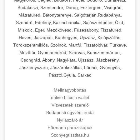
Budakeszi, Szentendre, Dorog, Esztergom, Visegrád,
Mátrafüred, Bátonyterenye, Salgótarján,Rudabánya,
Szendrő, Edelény, Kazincbarcika, Sajószentpéter, Ózd,
Miskolc, Eger, Mezőkövesd, Füzesabony, Tiszafüred,
Heves, Jászapáti, Kunhegyes, Újszász, Kisújszállás,
Törökszentmiklós, Szolnok, Martfű, Tiszaföldvár, Túrkeve,
Mezőtúr, Gyomaendrőd, Szarvas, Kunszentmárton,
Csongrád, Abony, Nagykáta, Újszász, Jászberény,
Jászfényszaru, Jászárokszállás, Lőrinci, Gyöngyös,
Pásztó,Gyula, Sarkad
Mellnagyobbítás
online bitcoin wallet
Vízvezeték szerelő
Budapesti ügyvédi iroda
Nyílászáró ár
Hörmann garázskapuk
Szonyegtisztitas.hu