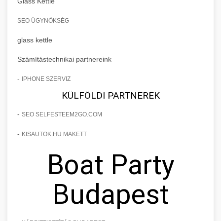
Glass Kettle
SEO ÜGYNÖKSÉG
glass kettle
Számítástechnikai partnereink
-
IPHONE SZERVIZ
KÜLFÖLDI PARTNEREK
-
SEO SELFESTEEM2GO.COM
-
KISAUTOK.HU MAKETT
Boat Party
Budapest