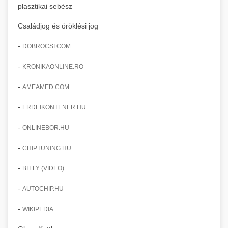
plasztikai sebész
Családjog és öröklési jog
-
DOBROCSI.COM
-
KRONIKAONLINE.RO
-
AMEAMED.COM
-
ERDEIKONTENER.HU
-
ONLINEBOR.HU
-
CHIPTUNING.HU
-
BIT.LY (VIDEO)
-
AUTOCHIP.HU
-
WIKIPEDIA