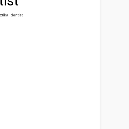
tist
tika, dentist