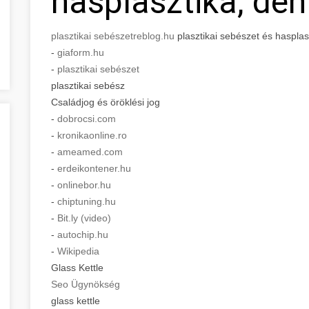
hasplasztika, den
plasztikai sebészet
reblog.hu
plasztikai sebészet és hasplasz
-
giaform.hu
-
plasztikai sebészet
plasztikai sebész
Családjog és öröklési jog
-
dobrocsi.com
-
kronikaonline.ro
-
ameamed.com
-
erdeikontener.hu
-
onlinebor.hu
-
chiptuning.hu
-
Bit.ly (video)
-
autochip.hu
-
Wikipedia
Glass Kettle
Seo Ügynökség
glass kettle