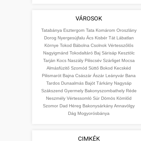
VÁROSOK
Tatabánya
Esztergom
Tata
Komárom
Oroszlány
Dorog
Nyergesújfalu
Ács
Kisbér
Tát
Lábatlan
Környe
Tokod
Bábolna
Csolnok
Vértesszőlős
Nagyigmánd
Tokodaltáró
Baj
Sárisáp
Kesztölc
Tarján
Kocs
Naszály
Piliscsév
Szárliget
Mocsa
Almásfüzitő
Szomód
Süttő
Bokod
Kecskéd
Pilismarót
Bajna
Császár
Ászár
Leányvár
Bana
Tardos
Dunaalmás
Bajót
Tárkány
Nagysáp
Szákszend
Gyermely
Bakonyszombathely
Réde
Neszmély
Vértessomló
Súr
Dömös
Kömlőd
Szomor
Dad
Héreg
Bakonysárkány
Annavölgy
Dág
Mogyorósbánya
CIMKÉK