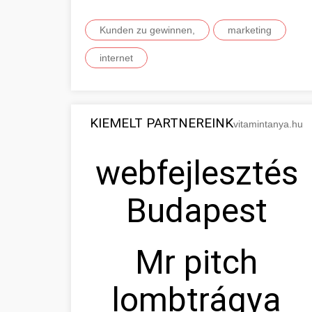
Kunden zu gewinnen,
marketing
internet
KIEMELT PARTNEREINK
vitamintanya.hu
webfejlesztés
Budapest
Mr pitch
lombtrágya