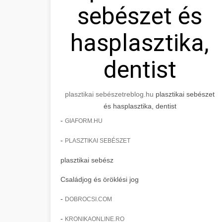
sebészet és
hasplasztika,
dentist
plasztikai sebészet
reblog.hu
plasztikai sebészet
és hasplasztika, dentist
-
GIAFORM.HU
-
PLASZTIKAI SEBÉSZET
plasztikai sebész
Családjog és öröklési jog
-
DOBROCSI.COM
-
KRONIKAONLINE.RO