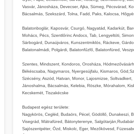
Vasvár, Jánosháza, Devecser, Ajka, Sümeg, Pécsvárad, Ko
Bácsalmás, Szekszárd, Tolna, Fadd, Paks, Kalocsa, Hőgyé
Balatonboglár, Kaposvár, Csurgó, Nagyatád, Kadarkút, Barcs,
Mohács, Pécs, Szentlőrinc Andocs, Tab, Lengyeltóti, Simont
Sárbogárd, Dunaújváros, Kunszentmiklós, Ráckeve, Gárdony
Balatonalmádi, Polgárdi, Balatonfűzfő, Balatonfüred, Veszp
Szentes, Mindszent, Kondoros, Orosháza, Hódmezővásárh
Békéscsaba, Nagymaros, Nyergesújfalu, Kismaros, Göd,Sz
Szécsény, Aszód, Hatvan, Monor, Lajosmizse, Soltvadkert, 
Jánoshalma, Bácsalmás, Kelebia, Röszke, Mórahalom, Kisk
Kecskemét, Tiszakécske
Budapest egész területe:
Nagykörös, Cegléd, Budaörs, Pécel, Gödöllő, Dunakeszi, 
Visegrád, Mátrafüred, Bátonyterenye, Salgótarján,Rudabán
Sajószentpéter, Ózd, Miskolc, Eger, Mezőkövesd, Füzesabo