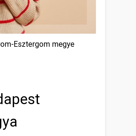
árom-Esztergom megye
dapest
gya