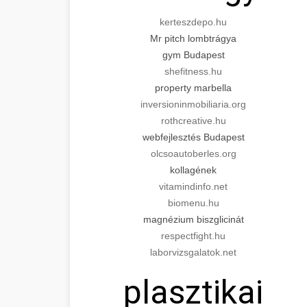
kerteszdepo.hu
Mr pitch lombtrágya
gym Budapest
shefitness.hu
property marbella
inversioninmobiliaria.org
rothcreative.hu
webfejlesztés Budapest
olcsoautoberles.org
kollagének
vitamindinfo.net
biomenu.hu
magnézium biszglicinát
respectfight.hu
laborvizsgalatok.net
plasztikai