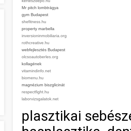
kerteszdepo.hu
Mr pitch lombtrágya
gym Budapest
shefitness.hu
property marbella
inversioninmobiliaria.org
rothcreative.hu
webfejlesztés Budapest
olcsoautoberles.org
kollagének
vitamindinfo.net
biomenu.hu
magnézium biszglicinát
respectfight.hu
laborvizsgalatok.net
plasztikai sebész