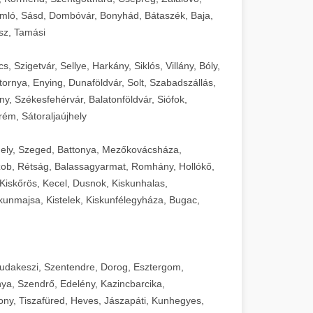
mló, Sásd, Dombóvár, Bonyhád, Bátaszék, Baja,
sz, Tamási
 Szigetvár, Sellye, Harkány, Siklós, Villány, Bóly,
ornya, Enying, Dunaföldvár, Solt, Szabadszállás,
, Székesfehérvár, Balatonföldvár, Siófok,
rém, Sátoraljaújhely
ely, Szeged, Battonya, Mezőkovácsháza,
ob, Rétság, Balassagyarmat, Romhány, Hollókő,
Kiskőrös, Kecel, Dusnok, Kiskunhalas,
unmajsa, Kistelek, Kiskunfélegyháza, Bugac,
Budakeszi, Szentendre, Dorog, Esztergom,
ya, Szendrő, Edelény, Kazincbarcika,
ny, Tiszafüred, Heves, Jászapáti, Kunhegyes,