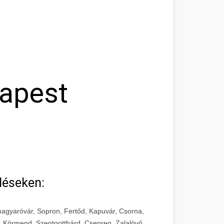
dapest
léseken:
agyaróvár, Sopron, Fertőd, Kapuvár, Csorna,
, Körmend, Szentgotthárd, Csepreg, Zalalövő,