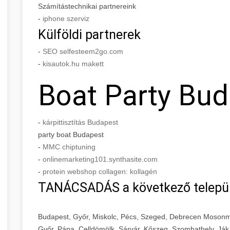
Számítástechnikai partnereink
-
iphone szerviz
Külföldi partnerek
-
SEO selfesteem2go.com
-
kisautok.hu makett
Boat Party Bu
-
kárpittisztítás Budapest
party boat Budapest
-
MMC chiptuning
-
onlinemarketing101.synthasite.com
-
protein webshop collagen: kollagén
TANÁCSADÁS a következő telepü
Budapest, Győr, Miskolc, Pécs, Szeged, Debrecen Mosonm
Győr, Pápa, Celldömölk, Sárvár, Kőszeg, Szombathely, Ják