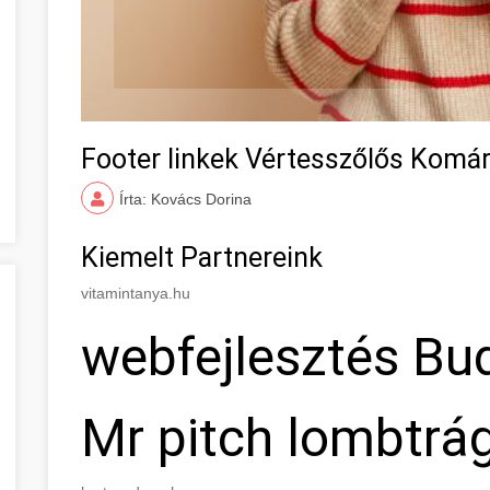
Footer linkek Vértesszőlős Kom
Írta: Kovács Dorina
Kiemelt Partnereink
vitamintanya.hu
webfejlesztés Bu
Mr pitch lombtrá