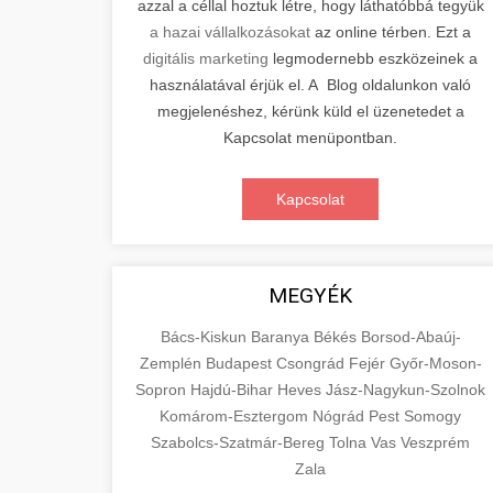
azzal a céllal hoztuk létre, hogy láthatóbbá tegyük
a hazai vállalkozásokat
az online térben. Ezt a
digitális marketing
legmodernebb eszközeinek a
használatával érjük el. A Blog oldalunkon való
megjelenéshez, kérünk küld el üzenetedet a
Kapcsolat menüpontban.
Kapcsolat
MEGYÉK
Bács-Kiskun
Baranya
Békés
Borsod-Abaúj-
Zemplén
Budapest
Csongrád
Fejér
Győr-Moson-
Sopron
Hajdú-Bihar
Heves
Jász-Nagykun-Szolnok
Komárom-Esztergom
Nógrád
Pest
Somogy
Szabolcs-Szatmár-Bereg
Tolna
Vas
Veszprém
Zala