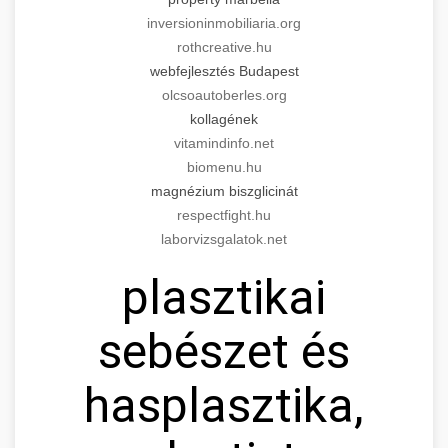
inversioninmobiliaria.org
rothcreative.hu
webfejlesztés Budapest
olcsoautoberles.org
kollagének
vitamindinfo.net
biomenu.hu
magnézium biszglicinát
respectfight.hu
laborvizsgalatok.net
plasztikai
sebészet és
hasplasztika,