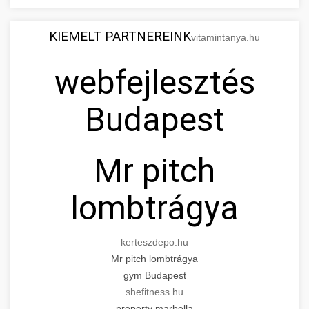
KIEMELT PARTNEREINK
vitamintanya.hu
webfejlesztés
Budapest
Mr pitch
lombtrágya
kerteszdepo.hu
Mr pitch lombtrágya
gym Budapest
shefitness.hu
property marbella