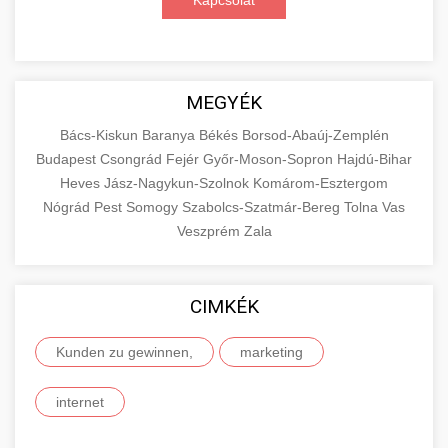
Kapcsolat
MEGYÉK
Bács-Kiskun
Baranya
Békés
Borsod-Abaúj-Zemplén
Budapest
Csongrád
Fejér
Győr-Moson-Sopron
Hajdú-Bihar
Heves
Jász-Nagykun-Szolnok
Komárom-Esztergom
Nógrád
Pest
Somogy
Szabolcs-Szatmár-Bereg
Tolna
Vas
Veszprém
Zala
CIMKÉK
Kunden zu gewinnen,
marketing
internet