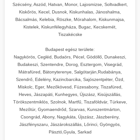
Szécsény, Aszód, Hatvan, Monor, Lajosmizse, Soltvadkert,
Kiskőrös, Kecel, Dusnok, Kiskunhalas, Jánoshalma,
Bácsalmás, Kelebia, Röszke, Mórahalom, Kiskunmajsa,
Kistelek, Kiskunfélegyháza, Bugac, Kecskemét,
Tiszakécske
Budapest egész területe:
Nagykörös, Cegléd, Budaörs, Pécel, Gödöllő, Dunakeszi,
Budakeszi, Szentendre, Dorog, Esztergom, Visegrád,
Mátrafüred, Bátonyterenye, Salgótarján,Rudabánya,
Szendrő, Edelény, Kazincbarcika, Sajószentpéter, Ózd,
Miskolc, Eger, Mezőkövesd, Füzesabony, Tiszafüred,
Heves, Jászapáti, Kunhegyes, Újszász, Kisújszállás,
Törökszentmiklós, Szolnok, Martfű, Tiszaföldvár, Túrkeve,
Mezőtúr, Gyomaendrőd, Szarvas, Kunszentmárton,
Csongrád, Abony, Nagykáta, Újszász, Jászberény,
Jászfényszaru, Jászárokszállás, Lőrinci, Gyöngyös,
Pásztó,Gyula, Sarkad