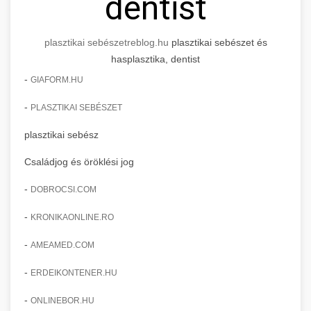
dentist
plasztikai sebészet
reblog.hu
plasztikai sebészet és
hasplasztika, dentist
-
GIAFORM.HU
-
PLASZTIKAI SEBÉSZET
plasztikai sebész
Családjog és öröklési jog
-
DOBROCSI.COM
-
KRONIKAONLINE.RO
-
AMEAMED.COM
-
ERDEIKONTENER.HU
-
ONLINEBOR.HU