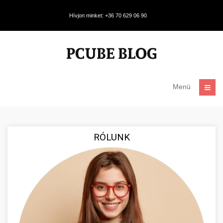
Hívjon minket: +36 70 629 06 90
Menü
RÓLUNK