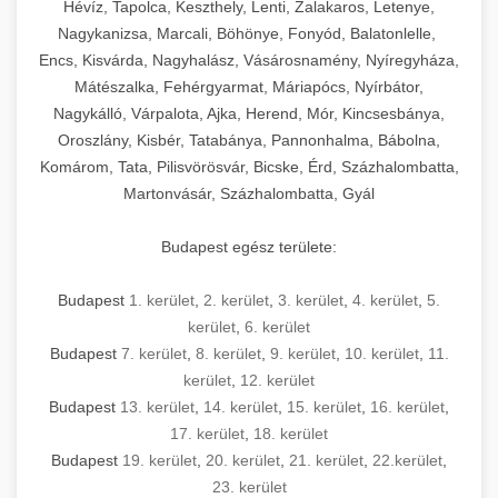
Hévíz, Tapolca, Keszthely, Lenti, Zalakaros, Letenye,
Nagykanizsa, Marcali, Böhönye, Fonyód, Balatonlelle,
Encs, Kisvárda, Nagyhalász, Vásárosnamény, Nyíregyháza,
Mátészalka, Fehérgyarmat, Máriapócs, Nyírbátor,
Nagykálló, Várpalota, Ajka, Herend, Mór, Kincsesbánya,
Oroszlány, Kisbér, Tatabánya, Pannonhalma, Bábolna,
Komárom, Tata, Pilisvörösvár, Bicske, Érd, Százhalombatta,
Martonvásár, Százhalombatta, Gyál
Budapest egész területe:
Budapest
1. kerület
,
2. kerület
,
3. kerület
,
4. kerület
,
5.
kerület
,
6. kerület
Budapest
7. kerület
,
8. kerület
,
9. kerület
,
10. kerület
,
11.
kerület
,
12. kerület
Budapest
13. kerület
,
14. kerület
,
15. kerület
,
16. kerület
,
17. kerület
,
18. kerület
Budapest
19. kerület
,
20. kerület
,
21. kerület
,
22.kerület
,
23. kerület