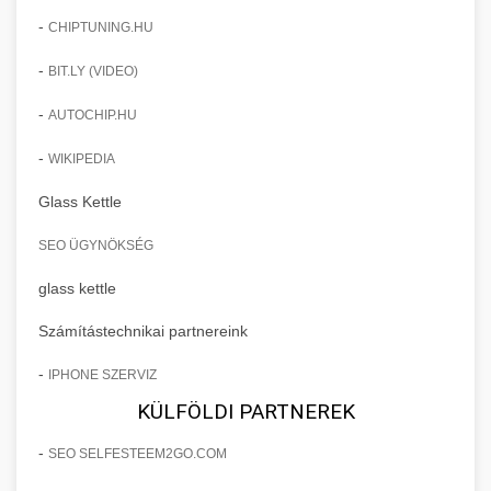
-
CHIPTUNING.HU
-
BIT.LY (VIDEO)
-
AUTOCHIP.HU
-
WIKIPEDIA
Glass Kettle
SEO ÜGYNÖKSÉG
glass kettle
Számítástechnikai partnereink
-
IPHONE SZERVIZ
KÜLFÖLDI PARTNEREK
-
SEO SELFESTEEM2GO.COM