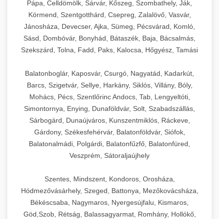
Pápa, Celldömölk, Sárvár, Kőszeg, Szombathely, Ják,
Körmend, Szentgotthárd, Csepreg, Zalalövő, Vasvár,
Jánosháza, Devecser, Ajka, Sümeg, Pécsvárad, Komló,
Sásd, Dombóvár, Bonyhád, Bátaszék, Baja, Bácsalmás,
Szekszárd, Tolna, Fadd, Paks, Kalocsa, Hőgyész, Tamási
Balatonboglár, Kaposvár, Csurgó, Nagyatád, Kadarkút,
Barcs, Szigetvár, Sellye, Harkány, Siklós, Villány, Bóly,
Mohács, Pécs, Szentlőrinc Andocs, Tab, Lengyeltóti,
Simontornya, Enying, Dunaföldvár, Solt, Szabadszállás,
Sárbogárd, Dunaújváros, Kunszentmiklós, Ráckeve,
Gárdony, Székesfehérvár, Balatonföldvár, Siófok,
Balatonalmádi, Polgárdi, Balatonfűzfő, Balatonfüred,
Veszprém, Sátoraljaújhely
Szentes, Mindszent, Kondoros, Orosháza,
Hódmezővásárhely, Szeged, Battonya, Mezőkovácsháza,
Békéscsaba, Nagymaros, Nyergesújfalu, Kismaros,
Göd,Szob, Rétság, Balassagyarmat, Romhány, Hollókő,