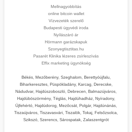
Mellnagyobbítás
online bitcoin wallet
Vízvezeték szerelő
Budapesti ügyvédi iroda
Nyílászáró ár
Hörmann garázskapuk
Szonyegtisztitas.hu
Pasarét Klinika lézeres zsírleszívás
Effix marketing ügynökség
Békés, Mezőberény, Szeghalom, Berettyóújfalu,
Biharkeresztes, Püspökladány, Karcag, Derecske,
Nádudvar, Hajdúszoboszló, Debrecen, Balmazújváros,
Hajdúböszörmény, Téglás, Hajdúhadház, Nyíradony,
Újfehértó, Hajdúdorog, Mezőcsát, Polgár, Hajdúnánás,
Tiszaújváros, Tiszavasvári, Tiszalök, Tokaj, Felsőzsolca,
Szikszó, Szerencs, Sárospatak, Zalaszentgrót