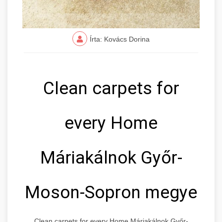
Írta: Kovács Dorina
Clean carpets for
every Home
Máriakálnok Győr-
Moson-Sopron megye
Clean carpets for every Home Máriakálnok Győr-