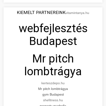
KIEMELT PARTNEREINK
vitamintanya.hu
webfejlesztés
Budapest
Mr pitch
lombtrágya
kerteszdepo.hu
Mr pitch lombtrágya
gym Budapest
shefitness.hu
property marbella