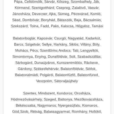
Pápa, Celldömölk, Sárvár, Kőszeg, Szombathely, Ják,
Körmend, Szentgotthárd, Csepreg, Zalalövő, Vasvár,
Jánosháza, Devecser, Ajka, Sümeg, Pécsvárad, Komló,
Sásd, Dombóvár, Bonyhád, Bátaszék, Baja, Bácsalmás,
Szekszárd, Tolna, Fadd, Paks, Kalocsa, Hőgyész, Tamási
Balatonboglár, Kaposvár, Csurgó, Nagyatád, Kadarkút,
Barcs, Szigetvár, Sellye, Harkány, Siklós, Villány, Bóly,
Mohács, Pécs, Szentlőrinc Andocs, Tab, Lengyeltóti,
Simontornya, Enying, Dunaföldvár, Solt, Szabadszállás,
Sárbogárd, Dunaújváros, Kunszentmiklós, Ráckeve,
Gárdony, Székesfehérvár, Balatonföldvár, Siófok,
Balatonalmádi, Polgárdi, Balatonfűzfő, Balatonfüred,
Veszprém, Sátoraljaújhely
Szentes, Mindszent, Kondoros, Orosháza,
Hódmezővásárhely, Szeged, Battonya, Mezőkovácsháza,
Békéscsaba, Nagymaros, Nyergesújfalu, Kismaros,
Göd,Szob, Rétság, Balassagyarmat, Romhány, Hollókő,