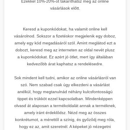
Ezekkel 10%-20%-ot takaríthatsz meg az online
vásárlások előtt.
Keresd a kuponkódokat, ha valamit online kell
vásárolnod. Sokszor a fizetéskor megjelenik egy doboz,
amely egy kód megadásáról szól. Amint meglátod ezt a
dobozt, keresd meg az interneten az oldal nevét plusz
a kuponkódokat. Ez azért jó ötlet, mert így általában
kedvezőbb árat kaphatsz a rendelésedre.
Sok mindent kell tudni, amikor az online vásárlásról van
szó. Nem szabad csak úgy elkezdeni a vásárlást
anélkül, hogy megtanulnád néhány kulcsfontosságú
tippet és trükköt ezzel kapcsolatban. Mindenképpen
olvasd át alaposan a termékoldalát annak a terméknek,
amely iránt érdeklődsz. Nézd meg az összes
konkrétumot, a mérettől a színig, és győződj meg róla,
hogy ez az, amit szeretnél. A képeket jó nézegetni