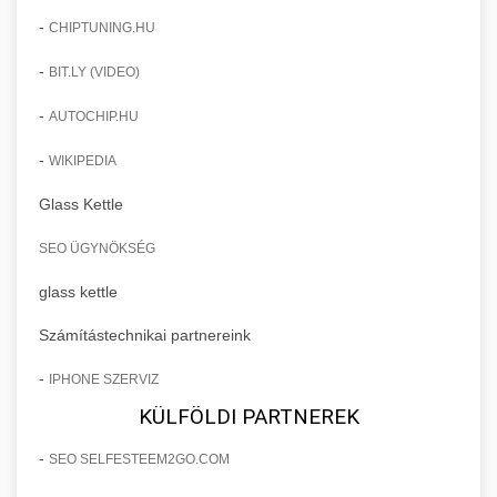
-
CHIPTUNING.HU
-
BIT.LY (VIDEO)
-
AUTOCHIP.HU
-
WIKIPEDIA
Glass Kettle
SEO ÜGYNÖKSÉG
glass kettle
Számítástechnikai partnereink
-
IPHONE SZERVIZ
KÜLFÖLDI PARTNEREK
-
SEO SELFESTEEM2GO.COM