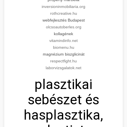
inversioninmobiliaria.org
rothcreative.hu
webfejlesztés Budapest
olcsoautoberles.org
kollagének
vitamindinfo.net
biomenu.hu
magnézium biszglicinát
respectfight.hu
laborvizsgalatok.net
plasztikai
sebészet és
hasplasztika,