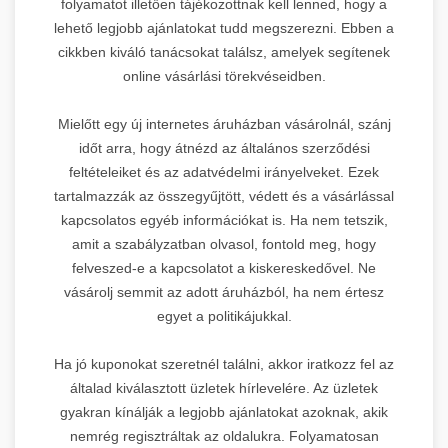
folyamatot illetően tájékozottnak kell lenned, hogy a
lehető legjobb ajánlatokat tudd megszerezni. Ebben a
cikkben kiváló tanácsokat találsz, amelyek segítenek
online vásárlási törekvéseidben.
Mielőtt egy új internetes áruházban vásárolnál, szánj
időt arra, hogy átnézd az általános szerződési
feltételeiket és az adatvédelmi irányelveket. Ezek
tartalmazzák az összegyűjtött, védett és a vásárlással
kapcsolatos egyéb információkat is. Ha nem tetszik,
amit a szabályzatban olvasol, fontold meg, hogy
felveszed-e a kapcsolatot a kiskereskedővel. Ne
vásárolj semmit az adott áruházból, ha nem értesz
egyet a politikájukkal.
Ha jó kuponokat szeretnél találni, akkor iratkozz fel az
általad kiválasztott üzletek hírlevelére. Az üzletek
gyakran kínálják a legjobb ajánlatokat azoknak, akik
nemrég regisztráltak az oldalukra. Folyamatosan