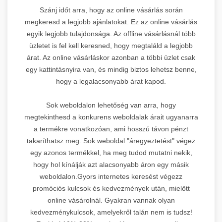
Szánj időt arra, hogy az online vásárlás során
megkeresd a legjobb ajánlatokat. Ez az online vásárlás
egyik legjobb tulajdonsága. Az offline vásárlásnál több
üzletet is fel kell keresned, hogy megtaláld a legjobb
árat. Az online vásárláskor azonban a többi üzlet csak
egy kattintásnyira van, és mindig biztos lehetsz benne,
hogy a legalacsonyabb árat kapod.
Sok weboldalon lehetőség van arra, hogy
megtekinthesd a konkurens weboldalak árait ugyanarra
a termékre vonatkozóan, ami hosszú távon pénzt
takaríthatsz meg. Sok weboldal "áregyeztetést" végez
egy azonos termékkel, ha meg tudod mutatni nekik,
hogy hol kínálják azt alacsonyabb áron egy másik
weboldalon.Gyors internetes keresést végezz
promóciós kulcsok és kedvezmények után, mielőtt
online vásárolnál. Gyakran vannak olyan
kedvezménykulcsok, amelyekről talán nem is tudsz!