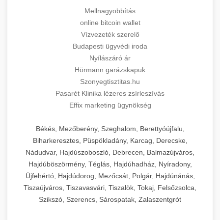
Mellnagyobbítás
online bitcoin wallet
Vízvezeték szerelő
Budapesti ügyvédi iroda
Nyílászáró ár
Hörmann garázskapuk
Szonyegtisztitas.hu
Pasarét Klinika lézeres zsírleszívás
Effix marketing ügynökség
Békés, Mezőberény, Szeghalom, Berettyóújfalu,
Biharkeresztes, Püspökladány, Karcag, Derecske,
Nádudvar, Hajdúszoboszló, Debrecen, Balmazújváros,
Hajdúböszörmény, Téglás, Hajdúhadház, Nyíradony,
Újfehértó, Hajdúdorog, Mezőcsát, Polgár, Hajdúnánás,
Tiszaújváros, Tiszavasvári, Tiszalök, Tokaj, Felsőzsolca,
Szikszó, Szerencs, Sárospatak, Zalaszentgrót