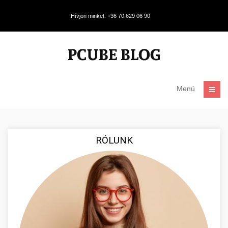
Hívjon minket: +36 70 629 06 90
Menü
RÓLUNK