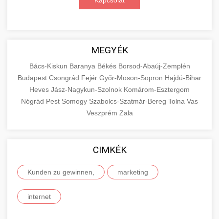
Kapcsolat
MEGYÉK
Bács-Kiskun
Baranya
Békés
Borsod-Abaúj-Zemplén
Budapest
Csongrád
Fejér
Győr-Moson-Sopron
Hajdú-Bihar
Heves
Jász-Nagykun-Szolnok
Komárom-Esztergom
Nógrád
Pest
Somogy
Szabolcs-Szatmár-Bereg
Tolna
Vas
Veszprém
Zala
CIMKÉK
Kunden zu gewinnen,
marketing
internet