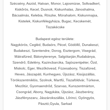
Szécsény, Aszód, Hatvan, Monor, Lajosmizse, Soltvadkert,
Kiskőrös, Kecel, Dusnok, Kiskunhalas, Jánoshalma,
Bácsalmás, Kelebia, Röszke, Mórahalom, Kiskunmajsa,
Kistelek, Kiskunfélegyháza, Bugac, Kecskemét,
Tiszakécske
Budapest egész területe:
Nagykörös, Cegléd, Budaörs, Pécel, Gödöllő, Dunakeszi,
Budakeszi, Szentendre, Dorog, Esztergom, Visegrád,
Mátrafüred, Bátonyterenye, Salgótarján,Rudabánya,
Szendrő, Edelény, Kazincbarcika, Sajószentpéter, Ózd,
Miskolc, Eger, Mezőkövesd, Füzesabony, Tiszafüred,
Heves, Jászapáti, Kunhegyes, Újszász, Kisújszállás,
Törökszentmiklós, Szolnok, Martfű, Tiszaföldvár, Túrkeve,
Mezőtúr, Gyomaendrőd, Szarvas, Kunszentmárton,
Csongrád, Abony, Nagykáta, Újszász, Jászberény,
Jászfényszaru, Jászárokszállás, Lőrinci, Gyöngyös,
Pásztó,Gyula, Sarkad