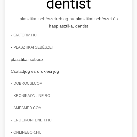
dentist
plasztikai sebészet
reblog.hu
plasztikai sebészet és
hasplasztika, dentist
-
GIAFORM.HU
-
PLASZTIKAI SEBÉSZET
plasztikai sebész
Családjog és öröklési jog
-
DOBROCSI.COM
-
KRONIKAONLINE.RO
-
AMEAMED.COM
-
ERDEIKONTENER.HU
-
ONLINEBOR.HU