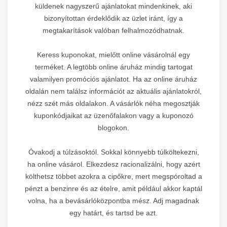
küldenek nagyszerű ajánlatokat mindenkinek, aki
bizonyítottan érdeklődik az üzlet iránt, így a
megtakarítások valóban felhalmozódhatnak.
Keress kuponokat, mielőtt online vásárolnál egy
terméket. A legtöbb online áruház mindig tartogat
valamilyen promóciós ajánlatot. Ha az online áruház
oldalán nem találsz információt az aktuális ajánlatokról,
nézz szét más oldalakon. A vásárlók néha megosztják
kuponkódjaikat az üzenőfalakon vagy a kuponozó
blogokon.
Óvakodj a túlzásoktól. Sokkal könnyebb túlköltekezni,
ha online vásárol. Elkezdesz racionalizálni, hogy azért
költhetsz többet azokra a cipőkre, mert megspóroltad a
pénzt a benzinre és az ételre, amit például akkor kaptál
volna, ha a bevásárlóközpontba mész. Adj magadnak
egy határt, és tartsd be azt.