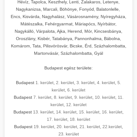
Hévíz, Tapolca, Keszthely, Lenti, Zalakaros, Letenye,
Nagykanizsa, Marcali, Böhönye, Fonyód, Balatonlelle,
Encs, Kisvárda, Nagyhalász, Vásárosnamény, Nyíregyháza,
Mátészalka, Fehérgyarmat, Máriapócs, Nyírbátor,
Nagykálló, Várpalota, Ajka, Herend, Mór, Kincsesbánya,
Oroszlány, Kisbér, Tatabánya, Pannonhalma, Bábolna,
Komárom, Tata, Pilisvörösvár, Bicske, Érd, Százhalombatta,
Martonvásár, Százhalombatta, Gyál
Budapest egész területe:
Budapest
1. kerület
,
2. kerület
,
3. kerület
,
4. kerület
,
5.
kerület
,
6. kerület
Budapest
7. kerület
,
8. kerület
,
9. kerület
,
10. kerület
,
11.
kerület
,
12. kerület
Budapest
13. kerület
,
14. kerület
,
15. kerület
,
16. kerület
,
17. kerület
,
18. kerület
Budapest
19. kerület
,
20. kerület
,
21. kerület
,
22.kerület
,
23. kerület