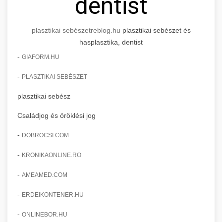
dentist
plasztikai sebészet
reblog.hu
plasztikai sebészet és
hasplasztika, dentist
-
GIAFORM.HU
-
PLASZTIKAI SEBÉSZET
plasztikai sebész
Családjog és öröklési jog
-
DOBROCSI.COM
-
KRONIKAONLINE.RO
-
AMEAMED.COM
-
ERDEIKONTENER.HU
-
ONLINEBOR.HU