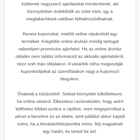
küldenek nagyszerű ajánlatokat mindenkinek, aki
bizonyítottan érdeklődik az üzlet iránt, így a
megtakarítások valóban felhalmozódhatnak.
Keress kuponokat, mielőtt online vásárolnál egy
terméket. A legtöbb online áruház mindig tartogat
valamilyen promóciós ajánlatot. Ha az online áruház
oldalán nem találsz információt az aktuális ajánlatokról,
nézz szét más oldalakon. A vásárlók néha megosztják
kuponkódjaikat az üzenőfalakon vagy a kuponozó
blogokon.
Óvakodj a túlzásoktól. Sokkal könnyebb túlköltekezni,
ha online vásárol. Elkezdesz racionalizálni, hogy azért
költhetsz többet azokra a cipőkre, mert megspóroltad a
pénzt a benzinre és az ételre, amit például akkor kaptál
volna, ha a bevásárlóközpontba mész. Adj magadnak
egy határt, és tartsd be azt.