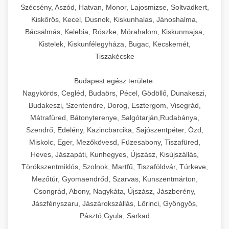
Szécsény, Aszód, Hatvan, Monor, Lajosmizse, Soltvadkert,
Kiskőrös, Kecel, Dusnok, Kiskunhalas, Jánoshalma,
Bácsalmás, Kelebia, Röszke, Mórahalom, Kiskunmajsa,
Kistelek, Kiskunfélegyháza, Bugac, Kecskemét,
Tiszakécske
Budapest egész területe:
Nagykörös, Cegléd, Budaörs, Pécel, Gödöllő, Dunakeszi,
Budakeszi, Szentendre, Dorog, Esztergom, Visegrád,
Mátrafüred, Bátonyterenye, Salgótarján,Rudabánya,
Szendrő, Edelény, Kazincbarcika, Sajószentpéter, Ózd,
Miskolc, Eger, Mezőkövesd, Füzesabony, Tiszafüred,
Heves, Jászapáti, Kunhegyes, Újszász, Kisújszállás,
Törökszentmiklós, Szolnok, Martfű, Tiszaföldvár, Túrkeve,
Mezőtúr, Gyomaendrőd, Szarvas, Kunszentmárton,
Csongrád, Abony, Nagykáta, Újszász, Jászberény,
Jászfényszaru, Jászárokszállás, Lőrinci, Gyöngyös,
Pásztó,Gyula, Sarkad