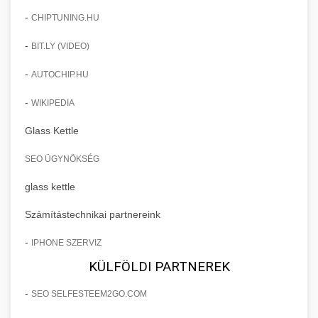
-
CHIPTUNING.HU
-
BIT.LY (VIDEO)
-
AUTOCHIP.HU
-
WIKIPEDIA
Glass Kettle
SEO ÜGYNÖKSÉG
glass kettle
Számítástechnikai partnereink
-
IPHONE SZERVIZ
KÜLFÖLDI PARTNEREK
-
SEO SELFESTEEM2GO.COM