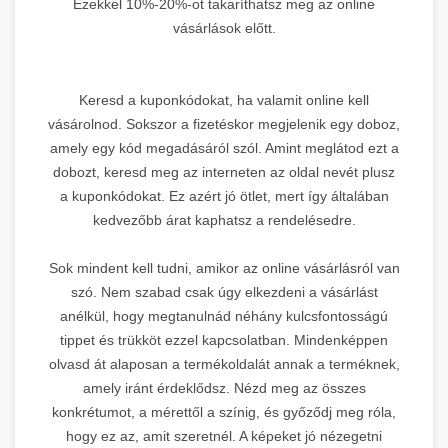
Ezekkel 10%-20%-ot takaríthatsz meg az online
vásárlások előtt.
Keresd a kuponkódokat, ha valamit online kell
vásárolnod. Sokszor a fizetéskor megjelenik egy doboz,
amely egy kód megadásáról szól. Amint meglátod ezt a
dobozt, keresd meg az interneten az oldal nevét plusz
a kuponkódokat. Ez azért jó ötlet, mert így általában
kedvezőbb árat kaphatsz a rendelésedre.
Sok mindent kell tudni, amikor az online vásárlásról van
szó. Nem szabad csak úgy elkezdeni a vásárlást
anélkül, hogy megtanulnád néhány kulcsfontosságú
tippet és trükköt ezzel kapcsolatban. Mindenképpen
olvasd át alaposan a termékoldalát annak a terméknek,
amely iránt érdeklődsz. Nézd meg az összes
konkrétumot, a mérettől a színig, és győződj meg róla,
hogy ez az, amit szeretnél. A képeket jó nézegetni