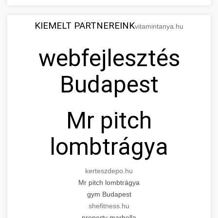
KIEMELT PARTNEREINK
vitamintanya.hu
webfejlesztés
Budapest
Mr pitch
lombtrágya
kerteszdepo.hu
Mr pitch lombtrágya
gym Budapest
shefitness.hu
property marbella