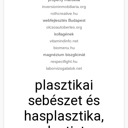
inversioninmobiliaria.org
rothcreative.hu
webfejlesztés Budapest
olcsoautoberles.org
kollagének
vitamindinfo.net
biomenu.hu
magnézium biszglicinát
respectfight.hu
laborvizsgalatok.net
plasztikai
sebészet és
hasplasztika,