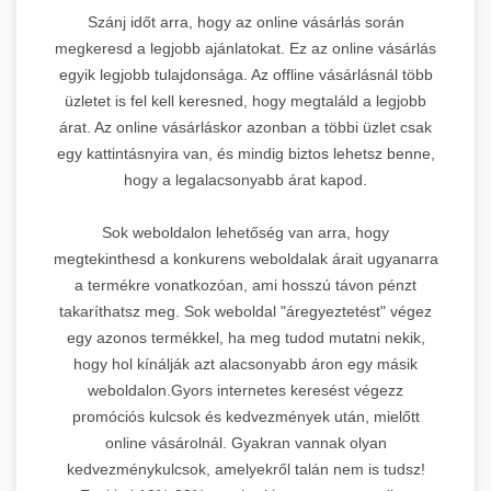
Szánj időt arra, hogy az online vásárlás során
megkeresd a legjobb ajánlatokat. Ez az online vásárlás
egyik legjobb tulajdonsága. Az offline vásárlásnál több
üzletet is fel kell keresned, hogy megtaláld a legjobb
árat. Az online vásárláskor azonban a többi üzlet csak
egy kattintásnyira van, és mindig biztos lehetsz benne,
hogy a legalacsonyabb árat kapod.
Sok weboldalon lehetőség van arra, hogy
megtekinthesd a konkurens weboldalak árait ugyanarra
a termékre vonatkozóan, ami hosszú távon pénzt
takaríthatsz meg. Sok weboldal "áregyeztetést" végez
egy azonos termékkel, ha meg tudod mutatni nekik,
hogy hol kínálják azt alacsonyabb áron egy másik
weboldalon.Gyors internetes keresést végezz
promóciós kulcsok és kedvezmények után, mielőtt
online vásárolnál. Gyakran vannak olyan
kedvezménykulcsok, amelyekről talán nem is tudsz!