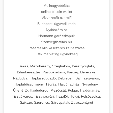
Mellnagyobbítás
online bitcoin wallet
Vízvezeték szerelő
Budapesti ügyvédi iroda
Nyílászáró ár
Hörmann garázskapuk
Szonyegtisztitas.hu
Pasarét Klinika lézeres zsírleszívás
Effix marketing ügynökség
Békés, Mezőberény, Szeghalom, Berettyóújfalu,
Biharkeresztes, Püspökladány, Karcag, Derecske,
Nádudvar, Hajdúszoboszló, Debrecen, Balmazújváros,
Hajdúböszörmény, Téglás, Hajdúhadház, Nyíradony,
Újfehértó, Hajdúdorog, Mezőcsát, Polgár, Hajdúnánás,
Tiszaújváros, Tiszavasvári, Tiszalök, Tokaj, Felsőzsolca,
Szikszó, Szerencs, Sárospatak, Zalaszentgrót