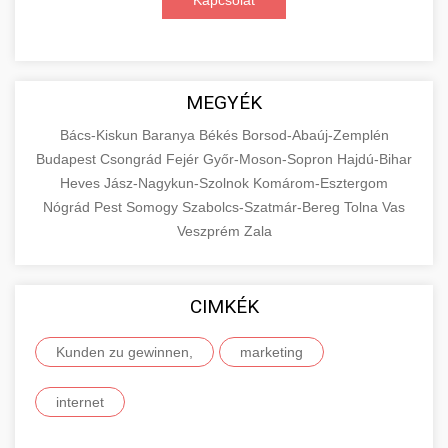
Kapcsolat
MEGYÉK
Bács-Kiskun
Baranya
Békés
Borsod-Abaúj-Zemplén
Budapest
Csongrád
Fejér
Győr-Moson-Sopron
Hajdú-Bihar
Heves
Jász-Nagykun-Szolnok
Komárom-Esztergom
Nógrád
Pest
Somogy
Szabolcs-Szatmár-Bereg
Tolna
Vas
Veszprém
Zala
CIMKÉK
Kunden zu gewinnen,
marketing
internet