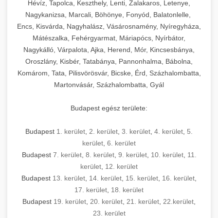
Hévíz, Tapolca, Keszthely, Lenti, Zalakaros, Letenye,
Nagykanizsa, Marcali, Böhönye, Fonyód, Balatonlelle,
Encs, Kisvárda, Nagyhalász, Vásárosnamény, Nyíregyháza,
Mátészalka, Fehérgyarmat, Máriapócs, Nyírbátor,
Nagykálló, Várpalota, Ajka, Herend, Mór, Kincsesbánya,
Oroszlány, Kisbér, Tatabánya, Pannonhalma, Bábolna,
Komárom, Tata, Pilisvörösvár, Bicske, Érd, Százhalombatta,
Martonvásár, Százhalombatta, Gyál
Budapest egész területe:
Budapest
1. kerület
,
2. kerület
,
3. kerület
,
4. kerület
,
5.
kerület
,
6. kerület
Budapest
7. kerület
,
8. kerület
,
9. kerület
,
10. kerület
,
11.
kerület
,
12. kerület
Budapest
13. kerület
,
14. kerület
,
15. kerület
,
16. kerület
,
17. kerület
,
18. kerület
Budapest
19. kerület
,
20. kerület
,
21. kerület
,
22.kerület
,
23. kerület