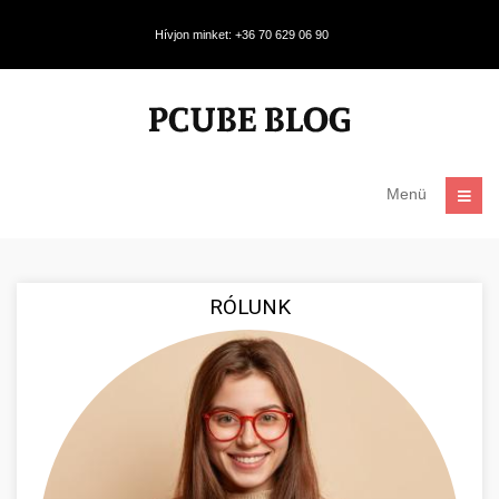
Hívjon minket: +36 70 629 06 90
Menü
RÓLUNK