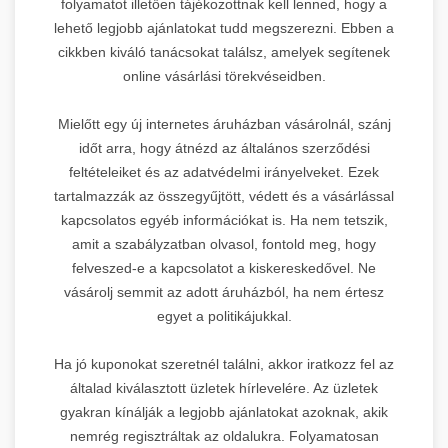
folyamatot illetően tájékozottnak kell lenned, hogy a
lehető legjobb ajánlatokat tudd megszerezni. Ebben a
cikkben kiváló tanácsokat találsz, amelyek segítenek
online vásárlási törekvéseidben.
Mielőtt egy új internetes áruházban vásárolnál, szánj
időt arra, hogy átnézd az általános szerződési
feltételeiket és az adatvédelmi irányelveket. Ezek
tartalmazzák az összegyűjtött, védett és a vásárlással
kapcsolatos egyéb információkat is. Ha nem tetszik,
amit a szabályzatban olvasol, fontold meg, hogy
felveszed-e a kapcsolatot a kiskereskedővel. Ne
vásárolj semmit az adott áruházból, ha nem értesz
egyet a politikájukkal.
Ha jó kuponokat szeretnél találni, akkor iratkozz fel az
általad kiválasztott üzletek hírlevelére. Az üzletek
gyakran kínálják a legjobb ajánlatokat azoknak, akik
nemrég regisztráltak az oldalukra. Folyamatosan