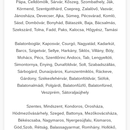
Pápa, Celldömölk, Sárvár, Kőszeg, Szombathely, Ják,
Körmend, Szentgotthárd, Csepreg, Zalalövő, Vasvár,
Jánosháza, Devecser, Ajka, Sümeg, Pécsvárad, Komló,
Sásd, Dombóvár, Bonyhád, Bátaszék, Baja, Bácsalmás,
Szekszárd, Tolna, Fadd, Paks, Kalocsa, Hőgyész, Tamási
Balatonboglár, Kaposvár, Csurgó, Nagyatád, Kadarkút,
Barcs, Szigetvár, Sellye, Harkány, Siklós, Villány, Bóly,
Mohács, Pécs, Szentlőrinc Andocs, Tab, Lengyeltóti,
Simontornya, Enying, Dunaföldvár, Solt, Szabadszállás,
Sárbogárd, Dunaújváros, Kunszentmiklós, Ráckeve,
Gárdony, Székesfehérvár, Balatonföldvár, Siófok,
Balatonalmádi, Polgárdi, Balatonfűzfő, Balatonfüred,
Veszprém, Sátoraljaújhely
Szentes, Mindszent, Kondoros, Orosháza,
Hódmezővásárhely, Szeged, Battonya, Mezőkovácsháza,
Békéscsaba, Nagymaros, Nyergesújfalu, Kismaros,
Göd,Szob, Rétság, Balassagyarmat, Romhány, Hollókő,