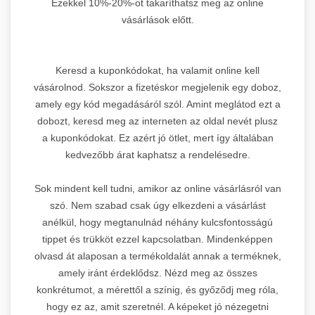
Ezekkel 10%-20%-ot takaríthatsz meg az online
vásárlások előtt.
Keresd a kuponkódokat, ha valamit online kell
vásárolnod. Sokszor a fizetéskor megjelenik egy doboz,
amely egy kód megadásáról szól. Amint meglátod ezt a
dobozt, keresd meg az interneten az oldal nevét plusz
a kuponkódokat. Ez azért jó ötlet, mert így általában
kedvezőbb árat kaphatsz a rendelésedre.
Sok mindent kell tudni, amikor az online vásárlásról van
szó. Nem szabad csak úgy elkezdeni a vásárlást
anélkül, hogy megtanulnád néhány kulcsfontosságú
tippet és trükköt ezzel kapcsolatban. Mindenképpen
olvasd át alaposan a termékoldalát annak a terméknek,
amely iránt érdeklődsz. Nézd meg az összes
konkrétumot, a mérettől a színig, és győződj meg róla,
hogy ez az, amit szeretnél. A képeket jó nézegetni