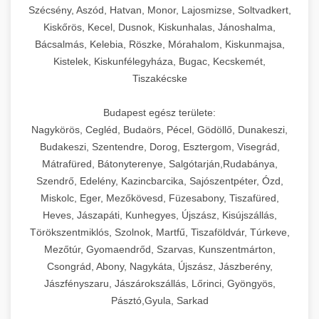
Szécsény, Aszód, Hatvan, Monor, Lajosmizse, Soltvadkert,
Kiskőrös, Kecel, Dusnok, Kiskunhalas, Jánoshalma,
Bácsalmás, Kelebia, Röszke, Mórahalom, Kiskunmajsa,
Kistelek, Kiskunfélegyháza, Bugac, Kecskemét,
Tiszakécske
Budapest egész területe:
Nagykörös, Cegléd, Budaörs, Pécel, Gödöllő, Dunakeszi,
Budakeszi, Szentendre, Dorog, Esztergom, Visegrád,
Mátrafüred, Bátonyterenye, Salgótarján,Rudabánya,
Szendrő, Edelény, Kazincbarcika, Sajószentpéter, Ózd,
Miskolc, Eger, Mezőkövesd, Füzesabony, Tiszafüred,
Heves, Jászapáti, Kunhegyes, Újszász, Kisújszállás,
Törökszentmiklós, Szolnok, Martfű, Tiszaföldvár, Túrkeve,
Mezőtúr, Gyomaendrőd, Szarvas, Kunszentmárton,
Csongrád, Abony, Nagykáta, Újszász, Jászberény,
Jászfényszaru, Jászárokszállás, Lőrinci, Gyöngyös,
Pásztó,Gyula, Sarkad