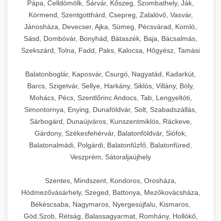
Pápa, Celldömölk, Sárvár, Kőszeg, Szombathely, Ják,
Körmend, Szentgotthárd, Csepreg, Zalalövő, Vasvár,
Jánosháza, Devecser, Ajka, Sümeg, Pécsvárad, Komló,
Sásd, Dombóvár, Bonyhád, Bátaszék, Baja, Bácsalmás,
Szekszárd, Tolna, Fadd, Paks, Kalocsa, Hőgyész, Tamási
Balatonboglár, Kaposvár, Csurgó, Nagyatád, Kadarkút,
Barcs, Szigetvár, Sellye, Harkány, Siklós, Villány, Bóly,
Mohács, Pécs, Szentlőrinc Andocs, Tab, Lengyeltóti,
Simontornya, Enying, Dunaföldvár, Solt, Szabadszállás,
Sárbogárd, Dunaújváros, Kunszentmiklós, Ráckeve,
Gárdony, Székesfehérvár, Balatonföldvár, Siófok,
Balatonalmádi, Polgárdi, Balatonfűzfő, Balatonfüred,
Veszprém, Sátoraljaújhely
Szentes, Mindszent, Kondoros, Orosháza,
Hódmezővásárhely, Szeged, Battonya, Mezőkovácsháza,
Békéscsaba, Nagymaros, Nyergesújfalu, Kismaros,
Göd,Szob, Rétság, Balassagyarmat, Romhány, Hollókő,