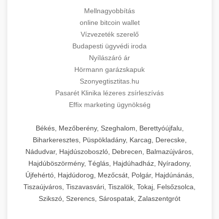
Mellnagyobbítás
online bitcoin wallet
Vízvezeték szerelő
Budapesti ügyvédi iroda
Nyílászáró ár
Hörmann garázskapuk
Szonyegtisztitas.hu
Pasarét Klinika lézeres zsírleszívás
Effix marketing ügynökség
Békés, Mezőberény, Szeghalom, Berettyóújfalu,
Biharkeresztes, Püspökladány, Karcag, Derecske,
Nádudvar, Hajdúszoboszló, Debrecen, Balmazújváros,
Hajdúböszörmény, Téglás, Hajdúhadház, Nyíradony,
Újfehértó, Hajdúdorog, Mezőcsát, Polgár, Hajdúnánás,
Tiszaújváros, Tiszavasvári, Tiszalök, Tokaj, Felsőzsolca,
Szikszó, Szerencs, Sárospatak, Zalaszentgrót