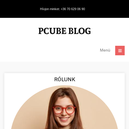
Hívjon minket: +36 70 629 06 90
Menü
RÓLUNK