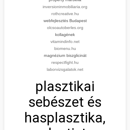
inversioninmobiliaria.org
rothcreative.hu
webfejlesztés Budapest
olcsoautoberles.org
kollagének
vitamindinfo.net
biomenu.hu
magnézium biszglicinát
respectfight.hu
laborvizsgalatok.net
plasztikai
sebészet és
hasplasztika,