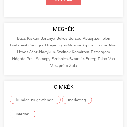
Kapcsolat
MEGYÉK
Bács-Kiskun
Baranya
Békés
Borsod-Abaúj-Zemplén
Budapest
Csongrád
Fejér
Győr-Moson-Sopron
Hajdú-Bihar
Heves
Jász-Nagykun-Szolnok
Komárom-Esztergom
Nógrád
Pest
Somogy
Szabolcs-Szatmár-Bereg
Tolna
Vas
Veszprém
Zala
CIMKÉK
Kunden zu gewinnen,
marketing
internet