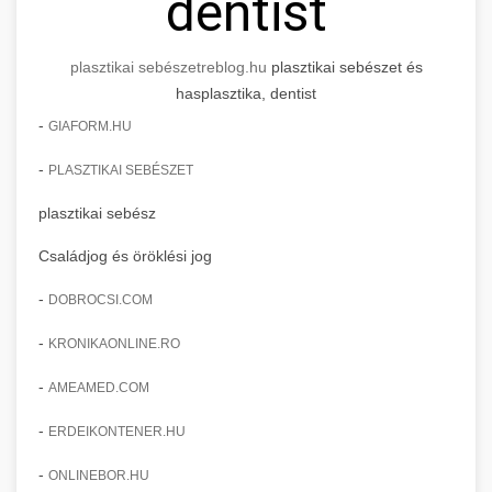
dentist
plasztikai sebészet
reblog.hu
plasztikai sebészet és
hasplasztika, dentist
-
GIAFORM.HU
-
PLASZTIKAI SEBÉSZET
plasztikai sebész
Családjog és öröklési jog
-
DOBROCSI.COM
-
KRONIKAONLINE.RO
-
AMEAMED.COM
-
ERDEIKONTENER.HU
-
ONLINEBOR.HU