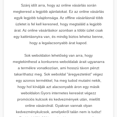
Szánj időt arra, hogy az online vásárlás során
megkeresd a legjobb ajánlatokat. Ez az online vásárlás
egyik legjobb tulajdonsága. Az offline vásárlásnál több
üzletet is fel kell keresned, hogy megtaláld a legjobb
árat. Az online vásárláskor azonban a többi üzlet csak
egy kattintásnyira van, és mindig biztos lehetsz benne,
hogy a legalacsonyabb árat kapod.
Sok weboldalon lehetőség van arra, hogy
megtekinthesd a konkurens weboldalak árait ugyanarra
a termékre vonatkozóan, ami hosszú távon pénzt
takaríthatsz meg. Sok weboldal "áregyeztetést" végez
egy azonos termékkel, ha meg tudod mutatni nekik,
hogy hol kínálják azt alacsonyabb áron egy másik
weboldalon.Gyors internetes keresést végezz
promóciós kulcsok és kedvezmények után, mielőtt
online vásárolnál. Gyakran vannak olyan
kedvezménykulcsok, amelyekről talán nem is tudsz!