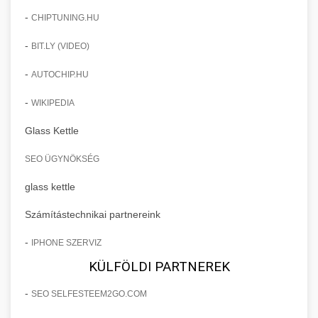
-
CHIPTUNING.HU
-
BIT.LY (VIDEO)
-
AUTOCHIP.HU
-
WIKIPEDIA
Glass Kettle
SEO ÜGYNÖKSÉG
glass kettle
Számítástechnikai partnereink
-
IPHONE SZERVIZ
KÜLFÖLDI PARTNEREK
-
SEO SELFESTEEM2GO.COM