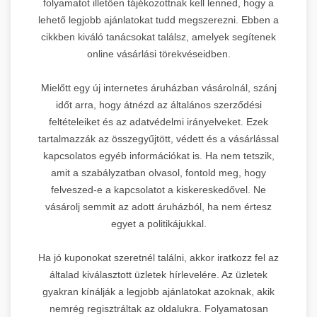
folyamatot illetően tájékozottnak kell lenned, hogy a
lehető legjobb ajánlatokat tudd megszerezni. Ebben a
cikkben kiváló tanácsokat találsz, amelyek segítenek
online vásárlási törekvéseidben.
Mielőtt egy új internetes áruházban vásárolnál, szánj
időt arra, hogy átnézd az általános szerződési
feltételeiket és az adatvédelmi irányelveket. Ezek
tartalmazzák az összegyűjtött, védett és a vásárlással
kapcsolatos egyéb információkat is. Ha nem tetszik,
amit a szabályzatban olvasol, fontold meg, hogy
felveszed-e a kapcsolatot a kiskereskedővel. Ne
vásárolj semmit az adott áruházból, ha nem értesz
egyet a politikájukkal.
Ha jó kuponokat szeretnél találni, akkor iratkozz fel az
általad kiválasztott üzletek hírlevelére. Az üzletek
gyakran kínálják a legjobb ajánlatokat azoknak, akik
nemrég regisztráltak az oldalukra. Folyamatosan