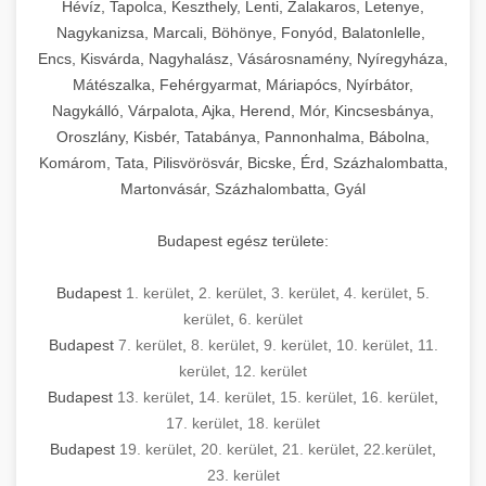
Hévíz, Tapolca, Keszthely, Lenti, Zalakaros, Letenye,
Nagykanizsa, Marcali, Böhönye, Fonyód, Balatonlelle,
Encs, Kisvárda, Nagyhalász, Vásárosnamény, Nyíregyháza,
Mátészalka, Fehérgyarmat, Máriapócs, Nyírbátor,
Nagykálló, Várpalota, Ajka, Herend, Mór, Kincsesbánya,
Oroszlány, Kisbér, Tatabánya, Pannonhalma, Bábolna,
Komárom, Tata, Pilisvörösvár, Bicske, Érd, Százhalombatta,
Martonvásár, Százhalombatta, Gyál
Budapest egész területe:
Budapest
1. kerület
,
2. kerület
,
3. kerület
,
4. kerület
,
5.
kerület
,
6. kerület
Budapest
7. kerület
,
8. kerület
,
9. kerület
,
10. kerület
,
11.
kerület
,
12. kerület
Budapest
13. kerület
,
14. kerület
,
15. kerület
,
16. kerület
,
17. kerület
,
18. kerület
Budapest
19. kerület
,
20. kerület
,
21. kerület
,
22.kerület
,
23. kerület