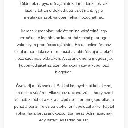
küldenek nagyszerű ajánlatokat mindenkinek, aki
bizonyítottan érdeklődik az üzlet iránt, így a
megtakarítások valóban felhalmozódhatnak.
Keress kuponokat, mielőtt online vásárolnál egy
terméket. A legtöbb online áruház mindig tartogat
valamilyen promóciós ajánlatot. Ha az online áruház
oldalán nem találsz információt az aktuális ajánlatokról,
nézz szét más oldalakon. A vásárlók néha megosztják
kuponkódjaikat az üzenőfalakon vagy a kuponozó
blogokon.
Óvakodj a túlzásoktól. Sokkal könnyebb túlköltekezni,
ha online vásárol. Elkezdesz racionalizálni, hogy azért
költhetsz többet azokra a cipőkre, mert megspóroltad a
pénzt a benzinre és az ételre, amit például akkor kaptál
volna, ha a bevásárlóközpontba mész. Adj magadnak
egy határt, és tartsd be azt.