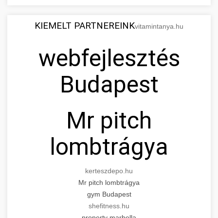
KIEMELT PARTNEREINK
vitamintanya.hu
webfejlesztés
Budapest
Mr pitch
lombtrágya
kerteszdepo.hu
Mr pitch lombtrágya
gym Budapest
shefitness.hu
property marbella