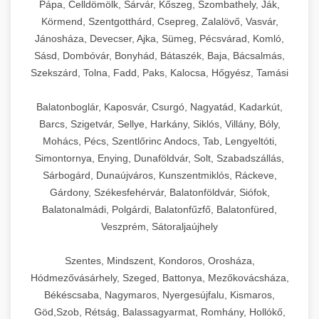
Pápa, Celldömölk, Sárvár, Kőszeg, Szombathely, Ják,
Körmend, Szentgotthárd, Csepreg, Zalalövő, Vasvár,
Jánosháza, Devecser, Ajka, Sümeg, Pécsvárad, Komló,
Sásd, Dombóvár, Bonyhád, Bátaszék, Baja, Bácsalmás,
Szekszárd, Tolna, Fadd, Paks, Kalocsa, Hőgyész, Tamási
Balatonboglár, Kaposvár, Csurgó, Nagyatád, Kadarkút,
Barcs, Szigetvár, Sellye, Harkány, Siklós, Villány, Bóly,
Mohács, Pécs, Szentlőrinc Andocs, Tab, Lengyeltóti,
Simontornya, Enying, Dunaföldvár, Solt, Szabadszállás,
Sárbogárd, Dunaújváros, Kunszentmiklós, Ráckeve,
Gárdony, Székesfehérvár, Balatonföldvár, Siófok,
Balatonalmádi, Polgárdi, Balatonfűzfő, Balatonfüred,
Veszprém, Sátoraljaújhely
Szentes, Mindszent, Kondoros, Orosháza,
Hódmezővásárhely, Szeged, Battonya, Mezőkovácsháza,
Békéscsaba, Nagymaros, Nyergesújfalu, Kismaros,
Göd,Szob, Rétság, Balassagyarmat, Romhány, Hollókő,