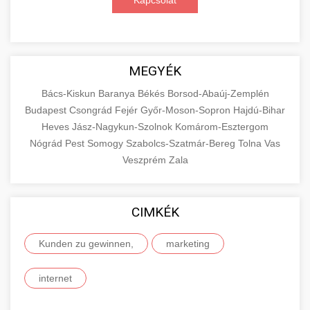
Kapcsolat
MEGYÉK
Bács-Kiskun
Baranya
Békés
Borsod-Abaúj-Zemplén
Budapest
Csongrád
Fejér
Győr-Moson-Sopron
Hajdú-Bihar
Heves
Jász-Nagykun-Szolnok
Komárom-Esztergom
Nógrád
Pest
Somogy
Szabolcs-Szatmár-Bereg
Tolna
Vas
Veszprém
Zala
CIMKÉK
Kunden zu gewinnen,
marketing
internet