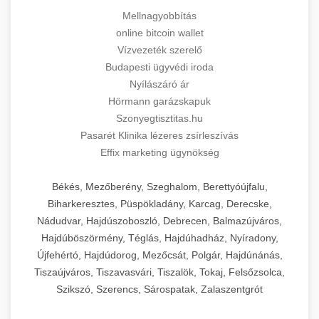
Mellnagyobbítás
online bitcoin wallet
Vízvezeték szerelő
Budapesti ügyvédi iroda
Nyílászáró ár
Hörmann garázskapuk
Szonyegtisztitas.hu
Pasarét Klinika lézeres zsírleszívás
Effix marketing ügynökség
Békés, Mezőberény, Szeghalom, Berettyóújfalu,
Biharkeresztes, Püspökladány, Karcag, Derecske,
Nádudvar, Hajdúszoboszló, Debrecen, Balmazújváros,
Hajdúböszörmény, Téglás, Hajdúhadház, Nyíradony,
Újfehértó, Hajdúdorog, Mezőcsát, Polgár, Hajdúnánás,
Tiszaújváros, Tiszavasvári, Tiszalök, Tokaj, Felsőzsolca,
Szikszó, Szerencs, Sárospatak, Zalaszentgrót