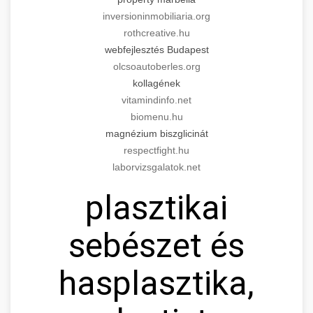
inversioninmobiliaria.org
rothcreative.hu
webfejlesztés Budapest
olcsoautoberles.org
kollagének
vitamindinfo.net
biomenu.hu
magnézium biszglicinát
respectfight.hu
laborvizsgalatok.net
plasztikai
sebészet és
hasplasztika,