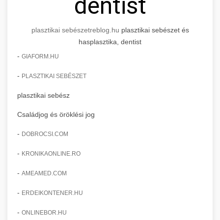
dentist
plasztikai sebészet
reblog.hu
plasztikai sebészet és
hasplasztika, dentist
-
GIAFORM.HU
-
PLASZTIKAI SEBÉSZET
plasztikai sebész
Családjog és öröklési jog
-
DOBROCSI.COM
-
KRONIKAONLINE.RO
-
AMEAMED.COM
-
ERDEIKONTENER.HU
-
ONLINEBOR.HU