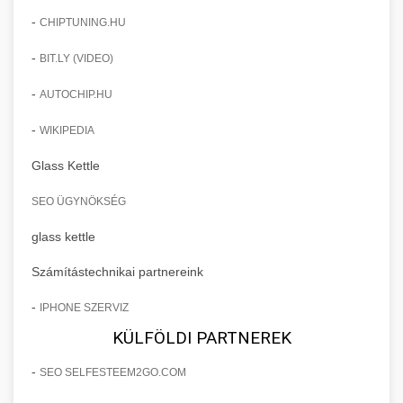
-
CHIPTUNING.HU
-
BIT.LY (VIDEO)
-
AUTOCHIP.HU
-
WIKIPEDIA
Glass Kettle
SEO ÜGYNÖKSÉG
glass kettle
Számítástechnikai partnereink
-
IPHONE SZERVIZ
KÜLFÖLDI PARTNEREK
-
SEO SELFESTEEM2GO.COM