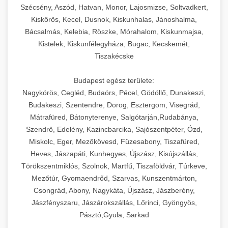
Szécsény, Aszód, Hatvan, Monor, Lajosmizse, Soltvadkert,
Kiskőrös, Kecel, Dusnok, Kiskunhalas, Jánoshalma,
Bácsalmás, Kelebia, Röszke, Mórahalom, Kiskunmajsa,
Kistelek, Kiskunfélegyháza, Bugac, Kecskemét,
Tiszakécske
Budapest egész területe:
Nagykörös, Cegléd, Budaörs, Pécel, Gödöllő, Dunakeszi,
Budakeszi, Szentendre, Dorog, Esztergom, Visegrád,
Mátrafüred, Bátonyterenye, Salgótarján,Rudabánya,
Szendrő, Edelény, Kazincbarcika, Sajószentpéter, Ózd,
Miskolc, Eger, Mezőkövesd, Füzesabony, Tiszafüred,
Heves, Jászapáti, Kunhegyes, Újszász, Kisújszállás,
Törökszentmiklós, Szolnok, Martfű, Tiszaföldvár, Túrkeve,
Mezőtúr, Gyomaendrőd, Szarvas, Kunszentmárton,
Csongrád, Abony, Nagykáta, Újszász, Jászberény,
Jászfényszaru, Jászárokszállás, Lőrinci, Gyöngyös,
Pásztó,Gyula, Sarkad