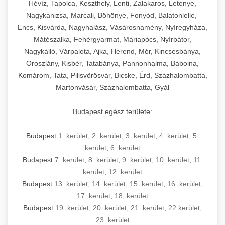
Hévíz, Tapolca, Keszthely, Lenti, Zalakaros, Letenye,
Nagykanizsa, Marcali, Böhönye, Fonyód, Balatonlelle,
Encs, Kisvárda, Nagyhalász, Vásárosnamény, Nyíregyháza,
Mátészalka, Fehérgyarmat, Máriapócs, Nyírbátor,
Nagykálló, Várpalota, Ajka, Herend, Mór, Kincsesbánya,
Oroszlány, Kisbér, Tatabánya, Pannonhalma, Bábolna,
Komárom, Tata, Pilisvörösvár, Bicske, Érd, Százhalombatta,
Martonvásár, Százhalombatta, Gyál
Budapest egész területe:
Budapest
1. kerület
,
2. kerület
,
3. kerület
,
4. kerület
,
5.
kerület
,
6. kerület
Budapest
7. kerület
,
8. kerület
,
9. kerület
,
10. kerület
,
11.
kerület
,
12. kerület
Budapest
13. kerület
,
14. kerület
,
15. kerület
,
16. kerület
,
17. kerület
,
18. kerület
Budapest
19. kerület
,
20. kerület
,
21. kerület
,
22.kerület
,
23. kerület