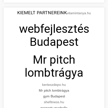
KIEMELT PARTNEREINK
vitamintanya.hu
webfejlesztés
Budapest
Mr pitch
lombtrágya
kerteszdepo.hu
Mr pitch lombtrágya
gym Budapest
shefitness.hu
property marbella