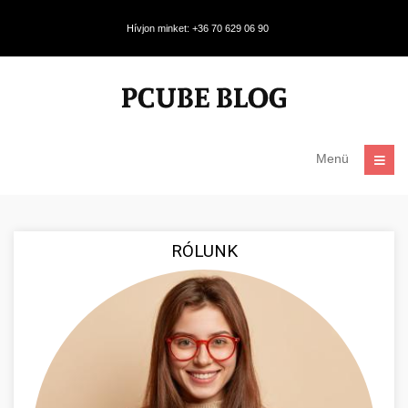
Hívjon minket: +36 70 629 06 90
Menü
RÓLUNK