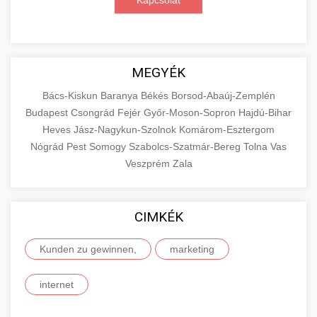
Kapcsolat
MEGYÉK
Bács-Kiskun
Baranya
Békés
Borsod-Abaúj-Zemplén
Budapest
Csongrád
Fejér
Győr-Moson-Sopron
Hajdú-Bihar
Heves
Jász-Nagykun-Szolnok
Komárom-Esztergom
Nógrád
Pest
Somogy
Szabolcs-Szatmár-Bereg
Tolna
Vas
Veszprém
Zala
CIMKÉK
Kunden zu gewinnen,
marketing
internet