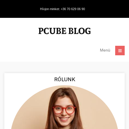
Hívjon minket: +36 70 629 06 90
Menü
RÓLUNK