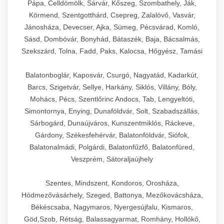
Pápa, Celldömölk, Sárvár, Kőszeg, Szombathely, Ják,
Körmend, Szentgotthárd, Csepreg, Zalalövő, Vasvár,
Jánosháza, Devecser, Ajka, Sümeg, Pécsvárad, Komló,
Sásd, Dombóvár, Bonyhád, Bátaszék, Baja, Bácsalmás,
Szekszárd, Tolna, Fadd, Paks, Kalocsa, Hőgyész, Tamási
Balatonboglár, Kaposvár, Csurgó, Nagyatád, Kadarkút,
Barcs, Szigetvár, Sellye, Harkány, Siklós, Villány, Bóly,
Mohács, Pécs, Szentlőrinc Andocs, Tab, Lengyeltóti,
Simontornya, Enying, Dunaföldvár, Solt, Szabadszállás,
Sárbogárd, Dunaújváros, Kunszentmiklós, Ráckeve,
Gárdony, Székesfehérvár, Balatonföldvár, Siófok,
Balatonalmádi, Polgárdi, Balatonfűzfő, Balatonfüred,
Veszprém, Sátoraljaújhely
Szentes, Mindszent, Kondoros, Orosháza,
Hódmezővásárhely, Szeged, Battonya, Mezőkovácsháza,
Békéscsaba, Nagymaros, Nyergesújfalu, Kismaros,
Göd,Szob, Rétság, Balassagyarmat, Romhány, Hollókő,