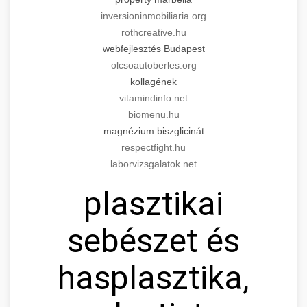
inversioninmobiliaria.org
rothcreative.hu
webfejlesztés Budapest
olcsoautoberles.org
kollagének
vitamindinfo.net
biomenu.hu
magnézium biszglicinát
respectfight.hu
laborvizsgalatok.net
plasztikai
sebészet és
hasplasztika,