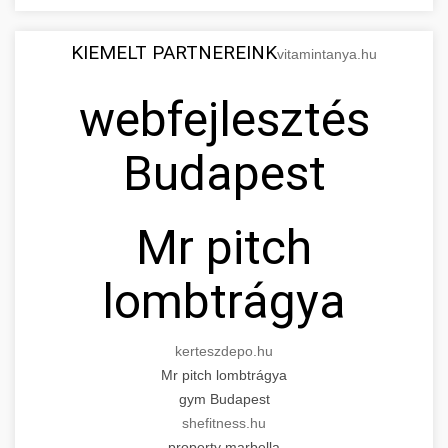
KIEMELT PARTNEREINK
vitamintanya.hu
webfejlesztés
Budapest
Mr pitch
lombtrágya
kerteszdepo.hu
Mr pitch lombtrágya
gym Budapest
shefitness.hu
property marbella