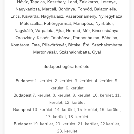
Hévíz, Tapolca, Keszthely, Lenti, Zalakaros, Letenye,
Nagykanizsa, Marcali, Böhönye, Fonyód, Balatonlelle,
Encs, Kisvárda, Nagyhalász, Vásárosnamény, Nyíregyháza,
Mátészalka, Fehérgyarmat, Máriapócs, Nyírbátor,
Nagykálló, Várpalota, Ajka, Herend, Mór, Kincsesbánya,
Oroszlány, Kisbér, Tatabánya, Pannonhalma, Bábolna,
Komárom, Tata, Pilisvörösvár, Bicske, Érd, Százhalombatta,
Martonvásár, Százhalombatta, Gyál
Budapest egész területe:
Budapest
1. kerület
,
2. kerület
,
3. kerület
,
4. kerület
,
5.
kerület
,
6. kerület
Budapest
7. kerület
,
8. kerület
,
9. kerület
,
10. kerület
,
11.
kerület
,
12. kerület
Budapest
13. kerület
,
14. kerület
,
15. kerület
,
16. kerület
,
17. kerület
,
18. kerület
Budapest
19. kerület
,
20. kerület
,
21. kerület
,
22.kerület
,
23. kerület