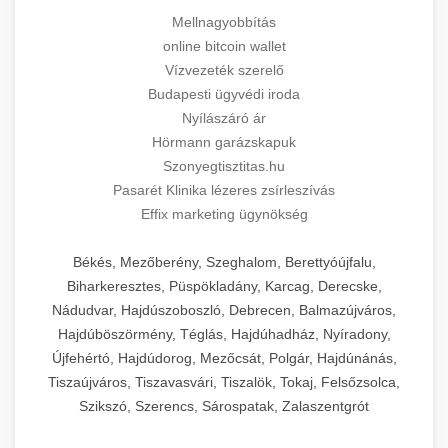
Mellnagyobbítás
online bitcoin wallet
Vízvezeték szerelő
Budapesti ügyvédi iroda
Nyílászáró ár
Hörmann garázskapuk
Szonyegtisztitas.hu
Pasarét Klinika lézeres zsírleszívás
Effix marketing ügynökség
Békés, Mezőberény, Szeghalom, Berettyóújfalu,
Biharkeresztes, Püspökladány, Karcag, Derecske,
Nádudvar, Hajdúszoboszló, Debrecen, Balmazújváros,
Hajdúböszörmény, Téglás, Hajdúhadház, Nyíradony,
Újfehértó, Hajdúdorog, Mezőcsát, Polgár, Hajdúnánás,
Tiszaújváros, Tiszavasvári, Tiszalök, Tokaj, Felsőzsolca,
Szikszó, Szerencs, Sárospatak, Zalaszentgrót