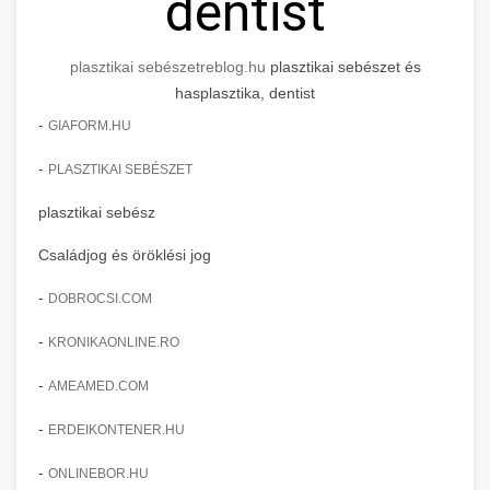
dentist
plasztikai sebészet
reblog.hu
plasztikai sebészet és
hasplasztika, dentist
-
GIAFORM.HU
-
PLASZTIKAI SEBÉSZET
plasztikai sebész
Családjog és öröklési jog
-
DOBROCSI.COM
-
KRONIKAONLINE.RO
-
AMEAMED.COM
-
ERDEIKONTENER.HU
-
ONLINEBOR.HU