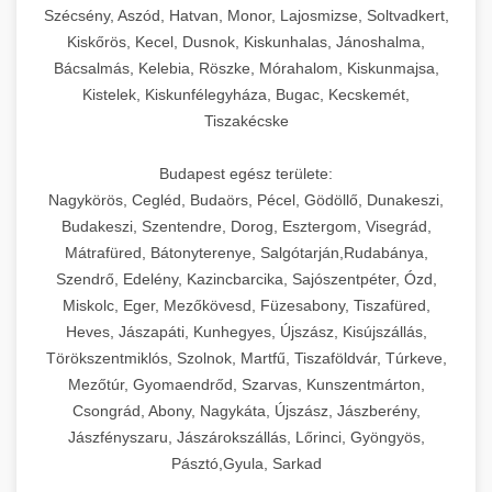
Szécsény, Aszód, Hatvan, Monor, Lajosmizse, Soltvadkert,
Kiskőrös, Kecel, Dusnok, Kiskunhalas, Jánoshalma,
Bácsalmás, Kelebia, Röszke, Mórahalom, Kiskunmajsa,
Kistelek, Kiskunfélegyháza, Bugac, Kecskemét,
Tiszakécske
Budapest egész területe:
Nagykörös, Cegléd, Budaörs, Pécel, Gödöllő, Dunakeszi,
Budakeszi, Szentendre, Dorog, Esztergom, Visegrád,
Mátrafüred, Bátonyterenye, Salgótarján,Rudabánya,
Szendrő, Edelény, Kazincbarcika, Sajószentpéter, Ózd,
Miskolc, Eger, Mezőkövesd, Füzesabony, Tiszafüred,
Heves, Jászapáti, Kunhegyes, Újszász, Kisújszállás,
Törökszentmiklós, Szolnok, Martfű, Tiszaföldvár, Túrkeve,
Mezőtúr, Gyomaendrőd, Szarvas, Kunszentmárton,
Csongrád, Abony, Nagykáta, Újszász, Jászberény,
Jászfényszaru, Jászárokszállás, Lőrinci, Gyöngyös,
Pásztó,Gyula, Sarkad