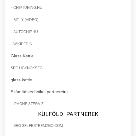
-
CHIPTUNING.HU
-
BIT.LY (VIDEO)
-
AUTOCHIP.HU
-
WIKIPEDIA
Glass Kettle
SEO ÜGYNÖKSÉG
glass kettle
Számítástechnikai partnereink
-
IPHONE SZERVIZ
KÜLFÖLDI PARTNEREK
-
SEO SELFESTEEM2GO.COM