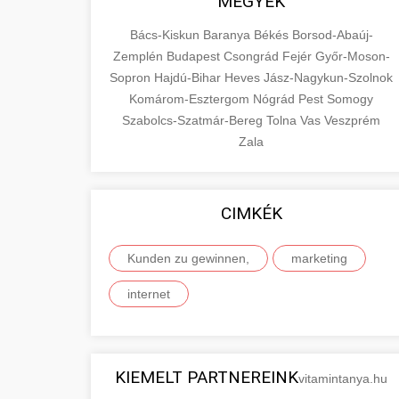
MEGYÉK
Bács-Kiskun
Baranya
Békés
Borsod-Abaúj-
Zemplén
Budapest
Csongrád
Fejér
Győr-Moson-
Sopron
Hajdú-Bihar
Heves
Jász-Nagykun-Szolnok
Komárom-Esztergom
Nógrád
Pest
Somogy
Szabolcs-Szatmár-Bereg
Tolna
Vas
Veszprém
Zala
CIMKÉK
Kunden zu gewinnen,
marketing
internet
KIEMELT PARTNEREINK
vitamintanya.hu