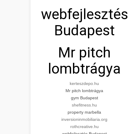
webfejlesztés
Budapest
Mr pitch
lombtrágya
kerteszdepo.hu
Mr pitch lombtrágya
gym Budapest
shefitness.hu
property marbella
inversioninmobiliaria.org
rothcreative.hu
webfejlesztés Budapest