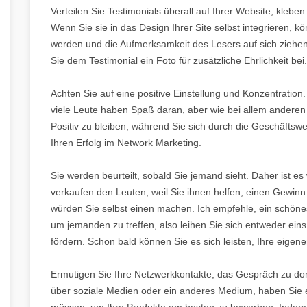
Verteilen Sie Testimonials überall auf Ihrer Website, kleben 
Wenn Sie sie in das Design Ihrer Site selbst integrieren, k
werden und die Aufmerksamkeit des Lesers auf sich ziehen,
Sie dem Testimonial ein Foto für zusätzliche Ehrlichkeit bei.
Achten Sie auf eine positive Einstellung und Konzentration.
viele Leute haben Spaß daran, aber wie bei allem anderen 
Positiv zu bleiben, während Sie sich durch die Geschäftswe
Ihren Erfolg im Network Marketing.
Sie werden beurteilt, sobald Sie jemand sieht. Daher ist es 
verkaufen den Leuten, weil Sie ihnen helfen, einen Gewin
würden Sie selbst einen machen. Ich empfehle, ein schöne
um jemanden zu treffen, also leihen Sie sich entweder ein
fördern. Schon bald können Sie es sich leisten, Ihre eigen
Ermutigen Sie Ihre Netzwerkkontakte, das Gespräch zu domi
über soziale Medien oder ein anderes Medium, haben Sie e
müssen, um Ihre Produkte am besten zu bewerben. Indem 