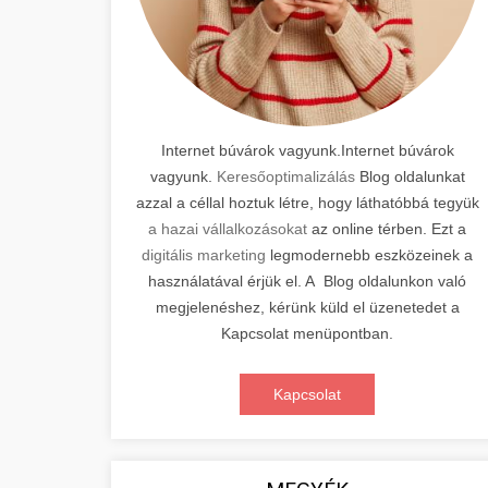
Internet búvárok vagyunk.Internet búvárok
vagyunk.
Keresőoptimalizálás
Blog oldalunkat
azzal a céllal hoztuk létre, hogy láthatóbbá tegyük
a hazai vállalkozásokat
az online térben. Ezt a
digitális marketing
legmodernebb eszközeinek a
használatával érjük el. A Blog oldalunkon való
megjelenéshez, kérünk küld el üzenetedet a
Kapcsolat menüpontban.
Kapcsolat