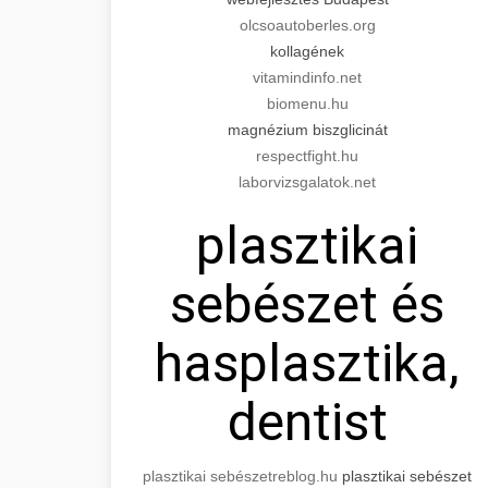
olcsoautoberles.org
kollagének
vitamindinfo.net
biomenu.hu
magnézium biszglicinát
respectfight.hu
laborvizsgalatok.net
plasztikai
sebészet és
hasplasztika,
dentist
plasztikai sebészet
reblog.hu
plasztikai sebészet