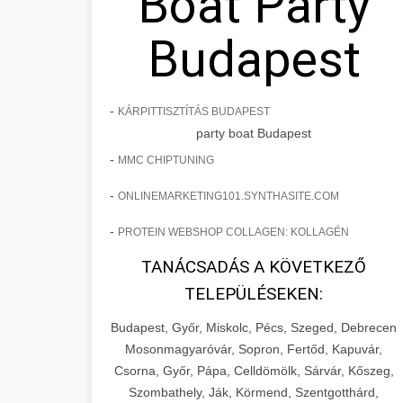
Boat Party
Budapest
-
KÁRPITTISZTÍTÁS BUDAPEST
party boat Budapest
-
MMC CHIPTUNING
-
ONLINEMARKETING101.SYNTHASITE.COM
-
PROTEIN WEBSHOP COLLAGEN: KOLLAGÉN
TANÁCSADÁS A KÖVETKEZŐ
TELEPÜLÉSEKEN:
Budapest, Győr, Miskolc, Pécs, Szeged, Debrecen
Mosonmagyaróvár, Sopron, Fertőd, Kapuvár,
Csorna, Győr, Pápa, Celldömölk, Sárvár, Kőszeg,
Szombathely, Ják, Körmend, Szentgotthárd,