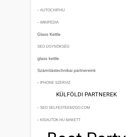
-
AUTOCHIP.HU
-
WIKIPEDIA
Glass Kettle
SEO ÜGYNÖKSÉG
glass kettle
Számítástechnikai partnereink
-
IPHONE SZERVIZ
KÜLFÖLDI PARTNEREK
-
SEO SELFESTEEM2GO.COM
-
KISAUTOK.HU MAKETT