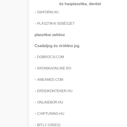
és hasplasztika, dentist
-
GIAFORM.HU
-
PLASZTIKAI SEBÉSZET
plasztikai sebész
Családjog és öröklési jog
-
DOBROCSI.COM
-
KRONIKAONLINE.RO
-
AMEAMED.COM
-
ERDEIKONTENER.HU
-
ONLINEBOR.HU
-
CHIPTUNING.HU
-
BIT.LY (VIDEO)