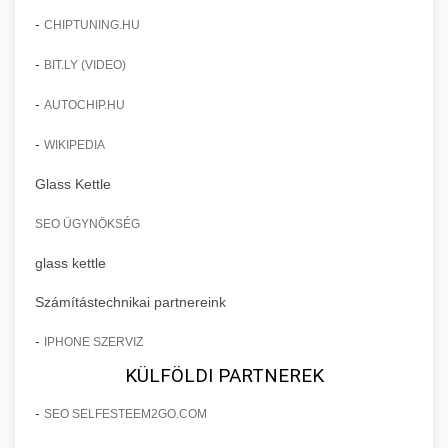
-
CHIPTUNING.HU
-
BIT.LY (VIDEO)
-
AUTOCHIP.HU
-
WIKIPEDIA
Glass Kettle
SEO ÜGYNÖKSÉG
glass kettle
Számítástechnikai partnereink
-
IPHONE SZERVIZ
KÜLFÖLDI PARTNEREK
-
SEO SELFESTEEM2GO.COM