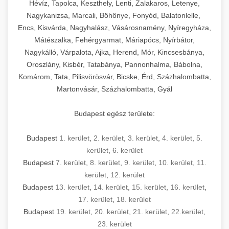
Hévíz, Tapolca, Keszthely, Lenti, Zalakaros, Letenye,
Nagykanizsa, Marcali, Böhönye, Fonyód, Balatonlelle,
Encs, Kisvárda, Nagyhalász, Vásárosnamény, Nyíregyháza,
Mátészalka, Fehérgyarmat, Máriapócs, Nyírbátor,
Nagykálló, Várpalota, Ajka, Herend, Mór, Kincsesbánya,
Oroszlány, Kisbér, Tatabánya, Pannonhalma, Bábolna,
Komárom, Tata, Pilisvörösvár, Bicske, Érd, Százhalombatta,
Martonvásár, Százhalombatta, Gyál
Budapest egész területe:
Budapest
1. kerület
,
2. kerület
,
3. kerület
,
4. kerület
,
5.
kerület
,
6. kerület
Budapest
7. kerület
,
8. kerület
,
9. kerület
,
10. kerület
,
11.
kerület
,
12. kerület
Budapest
13. kerület
,
14. kerület
,
15. kerület
,
16. kerület
,
17. kerület
,
18. kerület
Budapest
19. kerület
,
20. kerület
,
21. kerület
,
22.kerület
,
23. kerület