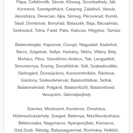
Pápa, Celldömölk, Sárvár, Kőszeg, Szombathely, Ják,
Körmend, Szentgotthárd, Csepreg, Zalalövő, Vasvár,
Jánosháza, Devecser, Ajka, Sümeg, Pécsvárad, Komló,
Sásd, Dombóvár, Bonyhád, Bátaszék, Baja, Bácsalmás,
Szekszárd, Tolna, Fadd, Paks, Kalocsa, Hőgyész, Tamási
Balatonboglár, Kaposvár, Csurgó, Nagyatád, Kadarkút,
Barcs, Szigetvár, Sellye, Harkány, Siklós, Villány, Bóly,
Mohács, Pécs, Szentlőrinc Andocs, Tab, Lengyeltóti,
Simontornya, Enying, Dunaföldvár, Solt, Szabadszállás,
Sárbogárd, Dunaújváros, Kunszentmiklós, Ráckeve,
Gárdony, Székesfehérvár, Balatonföldvár, Siófok,
Balatonalmádi, Polgárdi, Balatonfűzfő, Balatonfüred,
Veszprém, Sátoraljaújhely
Szentes, Mindszent, Kondoros, Orosháza,
Hódmezővásárhely, Szeged, Battonya, Mezőkovácsháza,
Békéscsaba, Nagymaros, Nyergesújfalu, Kismaros,
Göd,Szob, Rétság, Balassagyarmat, Romhány, Hollókő,