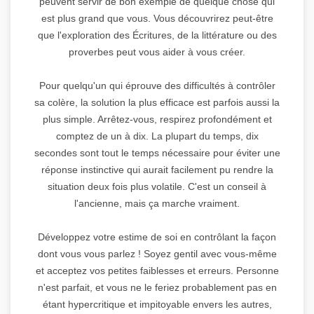
peuvent servir de bon exemple de quelque chose qui
est plus grand que vous. Vous découvrirez peut-être
que l'exploration des Écritures, de la littérature ou des
proverbes peut vous aider à vous créer.
Pour quelqu'un qui éprouve des difficultés à contrôler
sa colère, la solution la plus efficace est parfois aussi la
plus simple. Arrêtez-vous, respirez profondément et
comptez de un à dix. La plupart du temps, dix
secondes sont tout le temps nécessaire pour éviter une
réponse instinctive qui aurait facilement pu rendre la
situation deux fois plus volatile. C'est un conseil à
l'ancienne, mais ça marche vraiment.
Développez votre estime de soi en contrôlant la façon
dont vous vous parlez ! Soyez gentil avec vous-même
et acceptez vos petites faiblesses et erreurs. Personne
n'est parfait, et vous ne le feriez probablement pas en
étant hypercritique et impitoyable envers les autres,