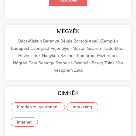
Kapcsolat
MEGYÉK
Bács-Kiskun
Baranya
Békés
Borsod-Abaúj-Zemplén
Budapest
Csongrád
Fejér
Győr-Moson-Sopron
Hajdú-Bihar
Heves
Jász-Nagykun-Szolnok
Komárom-Esztergom
Nógrád
Pest
Somogy
Szabolcs-Szatmár-Bereg
Tolna
Vas
Veszprém
Zala
CIMKÉK
Kunden zu gewinnen,
marketing
internet