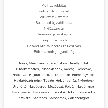
Mellnagyobbítás
online bitcoin wallet
Vízvezeték szerelő
Budapesti ügyvédi iroda
Nyílászáró ár
Hörmann garázskapuk
Szonyegtisztitas.hu
Pasarét Klinika lézeres zsírleszívás
Effix marketing ügynökség
Békés, Mezőberény, Szeghalom, Berettyóújfalu,
Biharkeresztes, Püspökladány, Karcag, Derecske,
Nádudvar, Hajdúszoboszló, Debrecen, Balmazújváros,
Hajdúböszörmény, Téglás, Hajdúhadház, Nyíradony,
Újfehértó, Hajdúdorog, Mezőcsát, Polgár, Hajdúnánás,
Tiszaújváros, Tiszavasvári, Tiszalök, Tokaj, Felsőzsolca,
Szikszó, Szerencs, Sárospatak, Zalaszentgrót