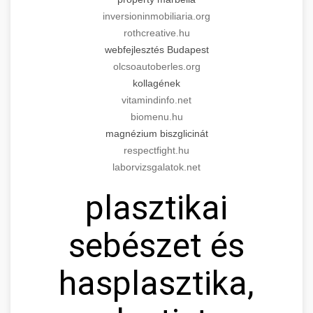
inversioninmobiliaria.org
rothcreative.hu
webfejlesztés Budapest
olcsoautoberles.org
kollagének
vitamindinfo.net
biomenu.hu
magnézium biszglicinát
respectfight.hu
laborvizsgalatok.net
plasztikai
sebészet és
hasplasztika,