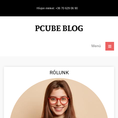
Hívjon minket: +36 70 629 06 90
Menü
RÓLUNK