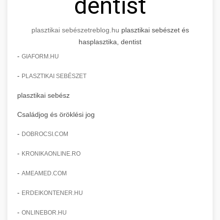
dentist
plasztikai sebészet
reblog.hu
plasztikai sebészet és
hasplasztika, dentist
-
GIAFORM.HU
-
PLASZTIKAI SEBÉSZET
plasztikai sebész
Családjog és öröklési jog
-
DOBROCSI.COM
-
KRONIKAONLINE.RO
-
AMEAMED.COM
-
ERDEIKONTENER.HU
-
ONLINEBOR.HU