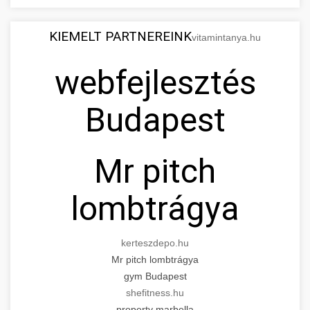
KIEMELT PARTNEREINK
vitamintanya.hu
webfejlesztés
Budapest
Mr pitch
lombtrágya
kerteszdepo.hu
Mr pitch lombtrágya
gym Budapest
shefitness.hu
property marbella