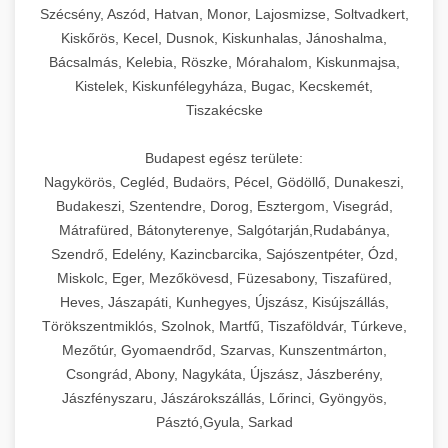
Szécsény, Aszód, Hatvan, Monor, Lajosmizse, Soltvadkert,
Kiskőrös, Kecel, Dusnok, Kiskunhalas, Jánoshalma,
Bácsalmás, Kelebia, Röszke, Mórahalom, Kiskunmajsa,
Kistelek, Kiskunfélegyháza, Bugac, Kecskemét,
Tiszakécske
Budapest egész területe:
Nagykörös, Cegléd, Budaörs, Pécel, Gödöllő, Dunakeszi,
Budakeszi, Szentendre, Dorog, Esztergom, Visegrád,
Mátrafüred, Bátonyterenye, Salgótarján,Rudabánya,
Szendrő, Edelény, Kazincbarcika, Sajószentpéter, Ózd,
Miskolc, Eger, Mezőkövesd, Füzesabony, Tiszafüred,
Heves, Jászapáti, Kunhegyes, Újszász, Kisújszállás,
Törökszentmiklós, Szolnok, Martfű, Tiszaföldvár, Túrkeve,
Mezőtúr, Gyomaendrőd, Szarvas, Kunszentmárton,
Csongrád, Abony, Nagykáta, Újszász, Jászberény,
Jászfényszaru, Jászárokszállás, Lőrinci, Gyöngyös,
Pásztó,Gyula, Sarkad