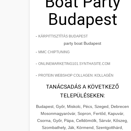
Boat Party
Budapest
-
KÁRPITTISZTÍTÁS BUDAPEST
party boat Budapest
-
MMC CHIPTUNING
-
ONLINEMARKETING101.SYNTHASITE.COM
-
PROTEIN WEBSHOP COLLAGEN: KOLLAGÉN
TANÁCSADÁS A KÖVETKEZŐ
TELEPÜLÉSEKEN:
Budapest, Győr, Miskolc, Pécs, Szeged, Debrecen
Mosonmagyaróvár, Sopron, Fertőd, Kapuvár,
Csorna, Győr, Pápa, Celldömölk, Sárvár, Kőszeg,
Szombathely, Ják, Körmend, Szentgotthárd,