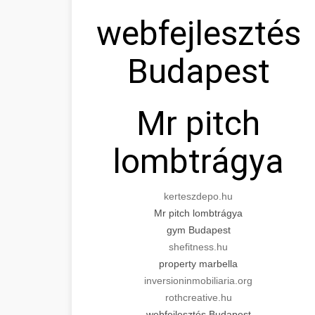
webfejlesztés
Budapest
Mr pitch
lombtrágya
kerteszdepo.hu
Mr pitch lombtrágya
gym Budapest
shefitness.hu
property marbella
inversioninmobiliaria.org
rothcreative.hu
webfejlesztés Budapest