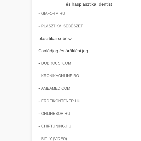
és hasplasztika, dentist
-
GIAFORM.HU
-
PLASZTIKAI SEBÉSZET
plasztikai sebész
Családjog és öröklési jog
-
DOBROCSI.COM
-
KRONIKAONLINE.RO
-
AMEAMED.COM
-
ERDEIKONTENER.HU
-
ONLINEBOR.HU
-
CHIPTUNING.HU
-
BIT.LY (VIDEO)