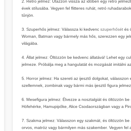
2. Retro jelmez: Utazzon vissza az időben egy retro jelm
évek stílusába. Vegyen fel flitteres ruhát, retró ruhadarab
tűnjön.
3. Szuperhős jelmez: Válassza ki kedvenc
szuperhősét
és 
Woman, Batman vagy bármely más hős, szerezzen egy jelme
világába.
4. Állat jelmez: Öltözzön be kedvenc állatává! Lehet egy cu
jelmeze. Próbálja meg a hangulatát és mozgását imitálni az 
5. Horror jelmez: Ha szereti az ijesztő dolgokat, válasszo
szellemnek, zombinak vagy bármi más ijesztő figura jelme
6. Mesefigura jelmez: Élvezze a nosztalgiát és öltözzön be
Hófehérke, Hamupipőke, Alice Csodaországban vagy a Piro
7. Szakma jelmez: Válasszon egy szakmát, és öltözzön be 
orvos, matróz vagy bármilyen más szakember. Vegyen fel 