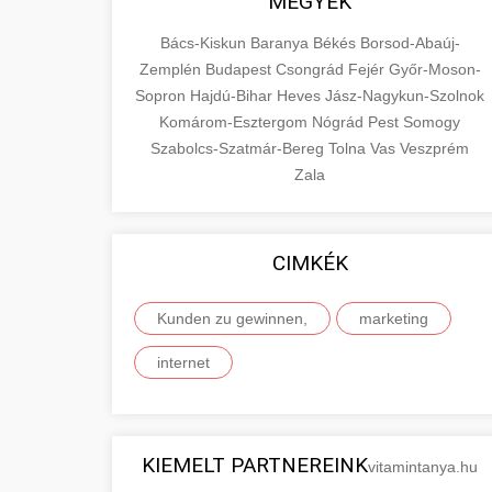
MEGYÉK
Bács-Kiskun
Baranya
Békés
Borsod-Abaúj-
Zemplén
Budapest
Csongrád
Fejér
Győr-Moson-
Sopron
Hajdú-Bihar
Heves
Jász-Nagykun-Szolnok
Komárom-Esztergom
Nógrád
Pest
Somogy
Szabolcs-Szatmár-Bereg
Tolna
Vas
Veszprém
Zala
CIMKÉK
Kunden zu gewinnen,
marketing
internet
KIEMELT PARTNEREINK
vitamintanya.hu