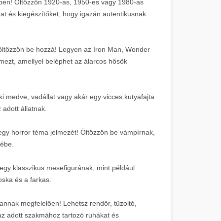
ezben! Öltözzön 1920-as, 1950-es vagy 1980-as
okat és kiegészítőket, hogy igazán autentikusnak
öltözzön be hozzá! Legyen az Iron Man, Wonder
zt, amellyel beléphet az álarcos hősök
ki medve, vadállat vagy akár egy vicces kutyafajta
adott állatnak.
n egy horror téma jelmezét! Öltözzön be vámpírnak,
zébe.
 egy klasszikus mesefigurának, mint például
ska és a farkas.
annak megfelelően! Lehetsz rendőr, tűzoltó,
az adott szakmához tartozó ruhákat és