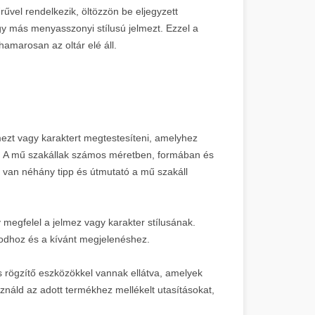
űvel rendelkezik, öltözzön be eljegyzett
gy más menyasszonyi stílusú jelmezt. Ezzel a
amarosan az oltár elé áll.
mezt vagy karaktert megtestesíteni, amelyhez
al. A mű szakállak számos méretben, formában és
t van néhány tipp és útmutató a mű szakáll
 megfelel a jelmez vagy karakter stílusának.
codhoz és a kívánt megjelenéshez.
s rögzítő eszközökkel vannak ellátva, amelyek
sználd az adott termékhez mellékelt utasításokat,