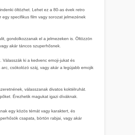
ndenki öltözhet. Lehet ez a 80-as évek retro
r egy specifikus film vagy sorozat jelmezének
lit, gondolkozzanak el a jelmezeken is. Öltözzön
vagy akár táncos szuperhősnek.
. Válasszák ki a kedvenc emoji-jukat és
arc, csókolózó száj, vagy akár a legújabb emojik
szeretnének, válasszanak divatos koktélruhát.
pőket. Érezhetik magukat igazi díváknak.
nak egy közös témát vagy karaktert, és
perhősök csapata, börtön rabjai, vagy akár