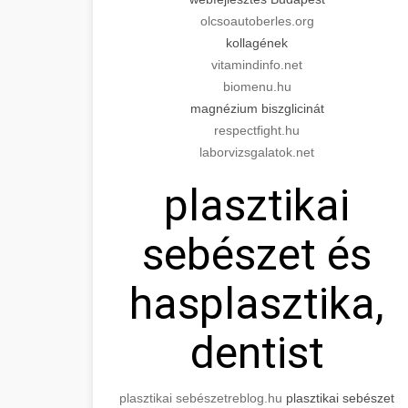
olcsoautoberles.org
kollagének
vitamindinfo.net
biomenu.hu
magnézium biszglicinát
respectfight.hu
laborvizsgalatok.net
plasztikai
sebészet és
hasplasztika,
dentist
plasztikai sebészet
reblog.hu
plasztikai sebészet