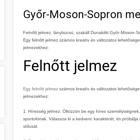
Győr-Moson-Sopron m
Felnőtt jelmez, lánybúcsú, szakáll Dunakiliti Győr-Moson
Egy felnőtt jelmez számos kreatív és változatos lehetőséget 
jelmezekhez:
Felnőtt jelmez
Egy felnőtt jelmez
számos kreatív és változatos lehetőséget 
jelmezekhez:
1. Híresség jelmez: Öltözzön be egy híres személyiségnek,
sportolónak. Válassza ki a kedvenc karakterét, és próbálj
stílusát.