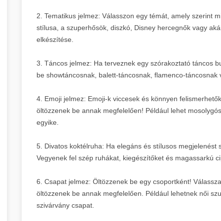
2. Tematikus jelmez: Válasszon egy témát, amely szerint mi
stílusa, a szuperhősök, diszkó, Disney hercegnők vagy aká
elkészítése.
3. Táncos jelmez: Ha terveznek egy szórakoztató táncos bu
be showtáncosnak, balett-táncosnak, flamenco-táncosnak 
4. Emoji jelmez: Emoji-k viccesek és könnyen felismerhetők
öltözzenek be annak megfelelően! Például lehet mosolygós 
egyike.
5. Divatos koktélruha: Ha elegáns és stílusos megjelenést 
Vegyenek fel szép ruhákat, kiegészítőket és magassarkú ci
6. Csapat jelmez: Öltözzenek be egy csoportként! Válassza
öltözzenek be annak megfelelően. Például lehetnek női szu
szivárvány csapat.