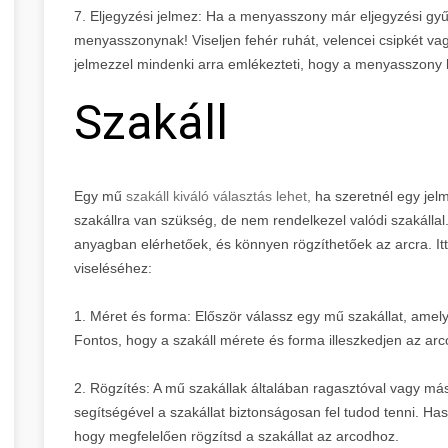
7. Eljegyzési jelmez: Ha a menyasszony már eljegyzési gyűr
menyasszonynak! Viseljen fehér ruhát, velencei csipkét va
jelmezzel mindenki arra emlékezteti, hogy a menyasszony h
Szakáll
Egy mű
szakáll kiváló választás lehet,
ha szeretnél egy jel
szakállra van szükség, de nem rendelkezel valódi szakáll
anyagban elérhetőek, és könnyen rögzíthetőek az arcra. It
viseléséhez:
1. Méret és forma: Először válassz egy mű szakállat, amely
Fontos, hogy a szakáll mérete és forma illeszkedjen az ar
2. Rögzítés: A mű szakállak általában ragasztóval vagy má
segítségével a szakállat biztonságosan fel tudod tenni. Ha
hogy megfelelően rögzítsd a szakállat az arcodhoz.