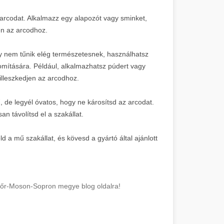
az arcodat. Alkalmazz egy alapozót vagy sminket,
en az arcodhoz.
agy nem tűnik elég természetesnek, használhatsz
nomítására. Például, alkalmazhatsz púdert vagy
illeszkedjen az arcodhoz.
ű, de legyél óvatos, hogy ne károsítsd az arcodat.
n távolítsd el a szakállat.
a mű szakállat, és kövesd a gyártó által ajánlott
 Győr-Moson-Sopron megye blog oldalra!