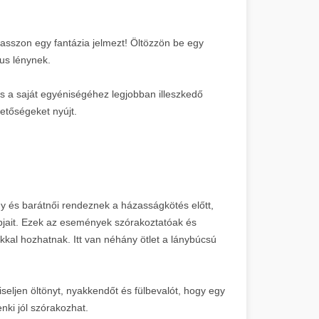
álasszon egy fantázia jelmezt! Öltözzön be egy
us lénynek.
s a saját egyéniségéhez legjobban illeszkedő
hetőségeket nyújt.
és barátnői rendeznek a házasságkötés előtt,
pjait. Ezek az események szórakoztatóak és
kal hozhatnak. Itt van néhány ötlet a lánybúcsú
seljen öltönyt, nyakkendőt és fülbevalót, hogy egy
nki jól szórakozhat.