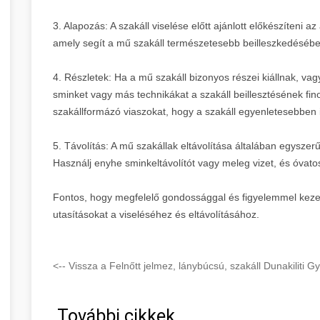
3. Alapozás: A szakáll viselése előtt ajánlott előkészíteni 
amely segít a mű szakáll természetesebb beilleszkedéséb
4. Részletek: Ha a mű szakáll bizonyos részei kiállnak, v
sminket vagy más technikákat a szakáll beillesztésének fi
szakállformázó viaszokat, hogy a szakáll egyenletesebben 
5. Távolítás: A mű szakállak eltávolítása általában egyszer
Használj enyhe sminkeltávolítót vagy meleg vizet, és óvatosa
Fontos, hogy megfelelő gondossággal és figyelemmel kezeld 
utasításokat a viseléséhez és eltávolításához.
<-- Vissza a Felnőtt jelmez, lánybúcsú, szakáll Dunakiliti
További cikkek