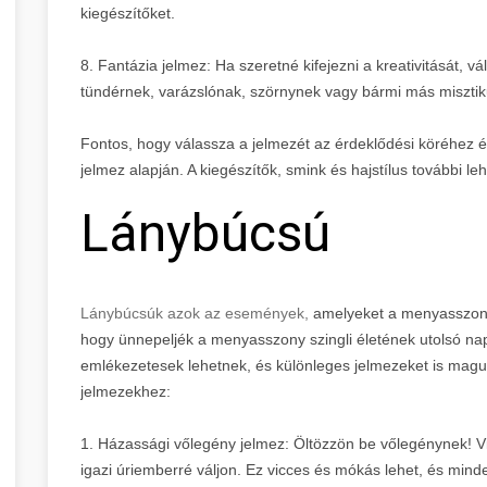
kiegészítőket.
8. Fantázia jelmez: Ha szeretné kifejezni a kreativitását, v
tündérnek, varázslónak, szörnynek vagy bármi más misztik
Fontos, hogy válassza a jelmezét az érdeklődési köréhez é
jelmez alapján. A kiegészítők, smink és hajstílus további le
Lánybúcsú
Lánybúcsúk azok az események,
amelyeket a menyasszony 
hogy ünnepeljék a menyasszony szingli életének utolsó na
emlékezetesek lehetnek, és különleges jelmezeket is maguk
jelmezekhez:
1. Házassági vőlegény jelmez: Öltözzön be vőlegénynek! Vi
igazi úriemberré váljon. Ez vicces és mókás lehet, és minde