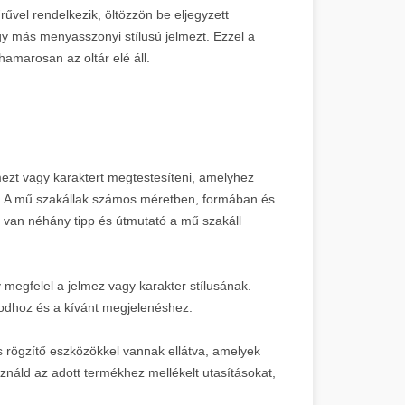
űvel rendelkezik, öltözzön be eljegyzett
gy más menyasszonyi stílusú jelmezt. Ezzel a
amarosan az oltár elé áll.
mezt vagy karaktert megtestesíteni, amelyhez
al. A mű szakállak számos méretben, formában és
t van néhány tipp és útmutató a mű szakáll
 megfelel a jelmez vagy karakter stílusának.
codhoz és a kívánt megjelenéshez.
s rögzítő eszközökkel vannak ellátva, amelyek
sználd az adott termékhez mellékelt utasításokat,