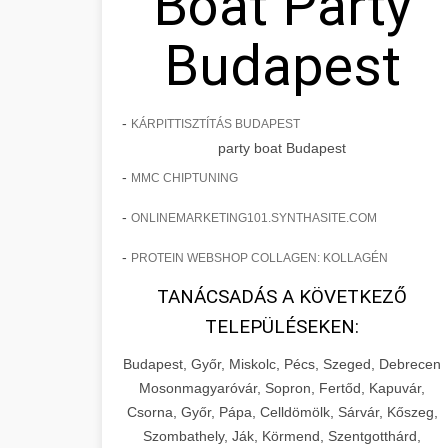
Boat Party
Budapest
-
KÁRPITTISZTÍTÁS BUDAPEST
party boat Budapest
-
MMC CHIPTUNING
-
ONLINEMARKETING101.SYNTHASITE.COM
-
PROTEIN WEBSHOP COLLAGEN: KOLLAGÉN
TANÁCSADÁS A KÖVETKEZŐ
TELEPÜLÉSEKEN:
Budapest, Győr, Miskolc, Pécs, Szeged, Debrecen
Mosonmagyaróvár, Sopron, Fertőd, Kapuvár,
Csorna, Győr, Pápa, Celldömölk, Sárvár, Kőszeg,
Szombathely, Ják, Körmend, Szentgotthárd,