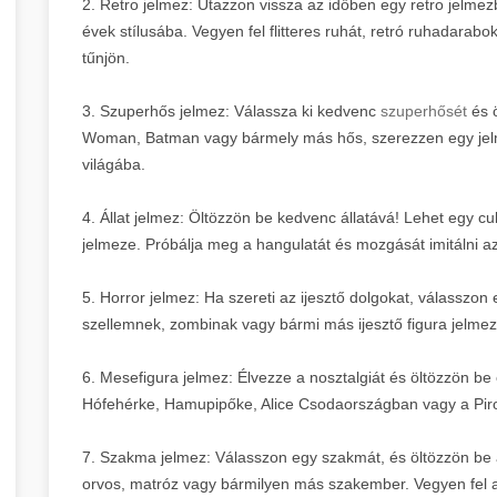
2. Retro jelmez: Utazzon vissza az időben egy retro jelm
évek stílusába. Vegyen fel flitteres ruhát, retró ruhadarab
tűnjön.
3. Szuperhős jelmez: Válassza ki kedvenc
szuperhősét
és 
Woman, Batman vagy bármely más hős, szerezzen egy jelme
világába.
4. Állat jelmez: Öltözzön be kedvenc állatává! Lehet egy cu
jelmeze. Próbálja meg a hangulatát és mozgását imitálni az 
5. Horror jelmez: Ha szereti az ijesztő dolgokat, válasszo
szellemnek, zombinak vagy bármi más ijesztő figura jelme
6. Mesefigura jelmez: Élvezze a nosztalgiát és öltözzön be
Hófehérke, Hamupipőke, Alice Csodaországban vagy a Piro
7. Szakma jelmez: Válasszon egy szakmát, és öltözzön be 
orvos, matróz vagy bármilyen más szakember. Vegyen fel 