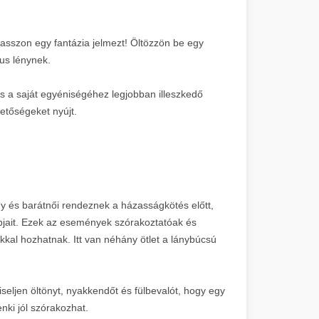
álasszon egy fantázia jelmezt! Öltözzön be egy
us lénynek.
s a saját egyéniségéhez legjobban illeszkedő
hetőségeket nyújt.
és barátnői rendeznek a házasságkötés előtt,
pjait. Ezek az események szórakoztatóak és
kal hozhatnak. Itt van néhány ötlet a lánybúcsú
seljen öltönyt, nyakkendőt és fülbevalót, hogy egy
nki jól szórakozhat.