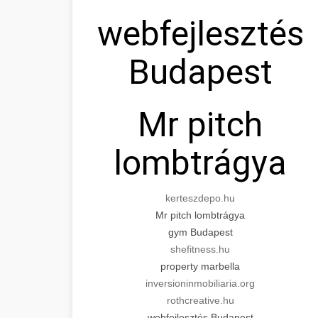
webfejlesztés
Budapest
Mr pitch
lombtrágya
kerteszdepo.hu
Mr pitch lombtrágya
gym Budapest
shefitness.hu
property marbella
inversioninmobiliaria.org
rothcreative.hu
webfejlesztés Budapest