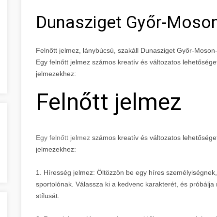
Dunasziget Győr-Moso
Felnőtt jelmez, lánybúcsú, szakáll Dunasziget Győr-Moso
Egy felnőtt jelmez számos kreatív és változatos lehetőséget 
jelmezekhez:
Felnőtt jelmez
Egy felnőtt jelmez
számos kreatív és változatos lehetőséget 
jelmezekhez:
1. Híresség jelmez: Öltözzön be egy híres személyiségnek,
sportolónak. Válassza ki a kedvenc karakterét, és próbálj
stílusát.