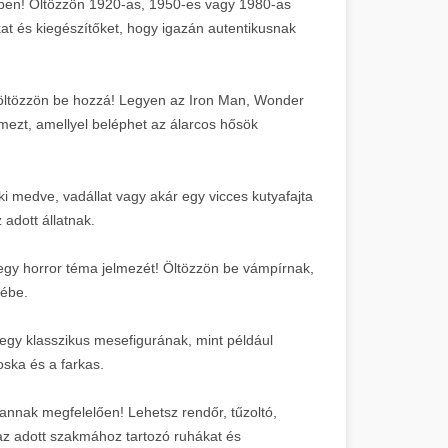
ezben! Öltözzön 1920-as, 1950-es vagy 1980-as
okat és kiegészítőket, hogy igazán autentikusnak
öltözzön be hozzá! Legyen az Iron Man, Wonder
zt, amellyel beléphet az álarcos hősök
ki medve, vadállat vagy akár egy vicces kutyafajta
adott állatnak.
n egy horror téma jelmezét! Öltözzön be vámpírnak,
zébe.
 egy klasszikus mesefigurának, mint például
ska és a farkas.
annak megfelelően! Lehetsz rendőr, tűzoltó,
az adott szakmához tartozó ruhákat és