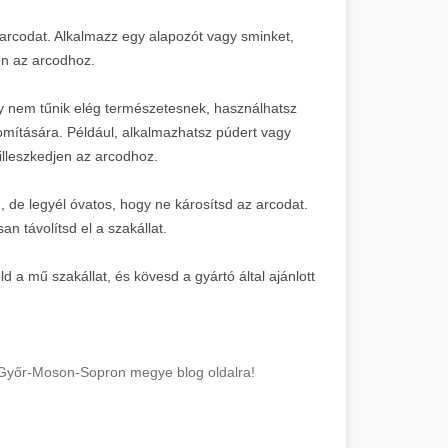
az arcodat. Alkalmazz egy alapozót vagy sminket,
en az arcodhoz.
agy nem tűnik elég természetesnek, használhatsz
nomítására. Például, alkalmazhatsz púdert vagy
illeszkedjen az arcodhoz.
ű, de legyél óvatos, hogy ne károsítsd az arcodat.
n távolítsd el a szakállat.
a mű szakállat, és kövesd a gyártó által ajánlott
t Győr-Moson-Sopron megye blog oldalra!