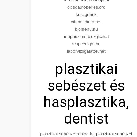
olcsoautoberles.org
kollagének
vitamindinfo.net
biomenu.hu
magnézium biszglicinát
respectfight.hu
laborvizsgalatok.net
plasztikai
sebészet és
hasplasztika,
dentist
plasztikai sebészet
reblog.hu
plasztikai sebészet