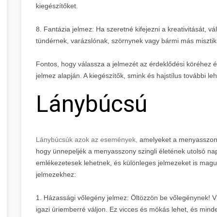
kiegészítőket.
8. Fantázia jelmez: Ha szeretné kifejezni a kreativitását, v
tündérnek, varázslónak, szörnynek vagy bármi más misztik
Fontos, hogy válassza a jelmezét az érdeklődési köréhez é
jelmez alapján. A kiegészítők, smink és hajstílus további le
Lánybúcsú
Lánybúcsúk azok az események,
amelyeket a menyasszony 
hogy ünnepeljék a menyasszony szingli életének utolsó na
emlékezetesek lehetnek, és különleges jelmezeket is maguk
jelmezekhez:
1. Házassági vőlegény jelmez: Öltözzön be vőlegénynek! Vi
igazi úriemberré váljon. Ez vicces és mókás lehet, és minde