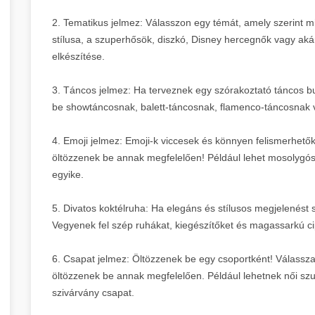
2. Tematikus jelmez: Válasszon egy témát, amely szerint mi
stílusa, a szuperhősök, diszkó, Disney hercegnők vagy aká
elkészítése.
3. Táncos jelmez: Ha terveznek egy szórakoztató táncos bu
be showtáncosnak, balett-táncosnak, flamenco-táncosnak 
4. Emoji jelmez: Emoji-k viccesek és könnyen felismerhetők
öltözzenek be annak megfelelően! Például lehet mosolygós 
egyike.
5. Divatos koktélruha: Ha elegáns és stílusos megjelenést 
Vegyenek fel szép ruhákat, kiegészítőket és magassarkú ci
6. Csapat jelmez: Öltözzenek be egy csoportként! Válassza
öltözzenek be annak megfelelően. Például lehetnek női szu
szivárvány csapat.