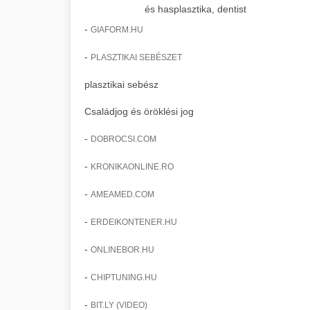
és hasplasztika, dentist
-
GIAFORM.HU
-
PLASZTIKAI SEBÉSZET
plasztikai sebész
Családjog és öröklési jog
-
DOBROCSI.COM
-
KRONIKAONLINE.RO
-
AMEAMED.COM
-
ERDEIKONTENER.HU
-
ONLINEBOR.HU
-
CHIPTUNING.HU
-
BIT.LY (VIDEO)