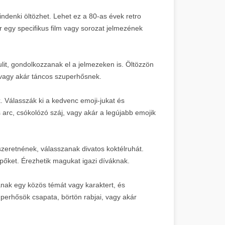
ndenki öltözhet. Lehet ez a 80-as évek retro
r egy specifikus film vagy sorozat jelmezének
lit, gondolkozzanak el a jelmezeken is. Öltözzön
vagy akár táncos szuperhősnek.
. Válasszák ki a kedvenc emoji-jukat és
arc, csókolózó száj, vagy akár a legújabb emojik
szeretnének, válasszanak divatos koktélruhát.
pőket. Érezhetik magukat igazi díváknak.
nak egy közös témát vagy karaktert, és
perhősök csapata, börtön rabjai, vagy akár