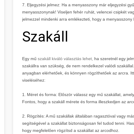
7. Eljegyzési jelmez: Ha a menyasszony már eljegyzési gyűr
menyasszonynak! Viseljen fehér ruhát, velencei csipkét va
jelmezzel mindenki arra emlékezteti, hogy a menyasszony h
Szakáll
Egy mű
szakáll kiváló választás lehet,
ha szeretnél egy jel
szakállra van szükség, de nem rendelkezel valódi szakáll
anyagban elérhetőek, és könnyen rögzíthetőek az arcra. It
viseléséhez:
1. Méret és forma: Először válassz egy mű szakállat, amely
Fontos, hogy a szakáll mérete és forma illeszkedjen az ar
2. Rögzítés: A mű szakállak általában ragasztóval vagy má
segítségével a szakállat biztonságosan fel tudod tenni. Ha
hogy megfelelően rögzítsd a szakállat az arcodhoz.