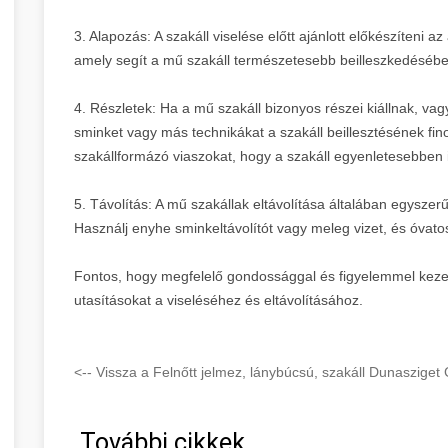
3. Alapozás: A szakáll viselése előtt ajánlott előkészíteni 
amely segít a mű szakáll természetesebb beilleszkedéséb
4. Részletek: Ha a mű szakáll bizonyos részei kiállnak, v
sminket vagy más technikákat a szakáll beillesztésének fi
szakállformázó viaszokat, hogy a szakáll egyenletesebben 
5. Távolítás: A mű szakállak eltávolítása általában egyszer
Használj enyhe sminkeltávolítót vagy meleg vizet, és óvatosa
Fontos, hogy megfelelő gondossággal és figyelemmel kezeld 
utasításokat a viseléséhez és eltávolításához.
<-- Vissza a Felnőtt jelmez, lánybúcsú, szakáll Dunaszige
További cikkek