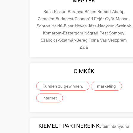
MEGYÉK
Bács-Kiskun
Baranya
Békés
Borsod-Abaúj-
Zemplén
Budapest
Csongrád
Fejér
Győr-Moson-
Sopron
Hajdú-Bihar
Heves
Jász-Nagykun-Szolnok
Komárom-Esztergom
Nógrád
Pest
Somogy
Szabolcs-Szatmár-Bereg
Tolna
Vas
Veszprém
Zala
CIMKÉK
Kunden zu gewinnen,
marketing
internet
KIEMELT PARTNEREINK
vitamintanya.hu