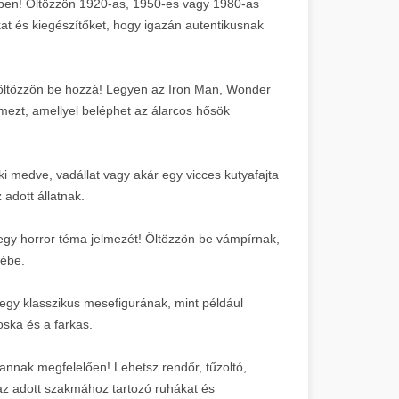
ezben! Öltözzön 1920-as, 1950-es vagy 1980-as
okat és kiegészítőket, hogy igazán autentikusnak
öltözzön be hozzá! Legyen az Iron Man, Wonder
zt, amellyel beléphet az álarcos hősök
ki medve, vadállat vagy akár egy vicces kutyafajta
adott állatnak.
n egy horror téma jelmezét! Öltözzön be vámpírnak,
zébe.
 egy klasszikus mesefigurának, mint például
ska és a farkas.
annak megfelelően! Lehetsz rendőr, tűzoltó,
az adott szakmához tartozó ruhákat és