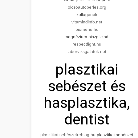
olcsoautoberles.org
kollagének
vitamindinfo.net
biomenu.hu
magnézium biszglicinát
respectfight.hu
laborvizsgalatok.net
plasztikai
sebészet és
hasplasztika,
dentist
plasztikai sebészet
reblog.hu
plasztikai sebészet