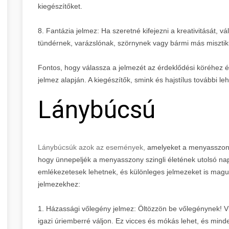
kiegészítőket.
8. Fantázia jelmez: Ha szeretné kifejezni a kreativitását, v
tündérnek, varázslónak, szörnynek vagy bármi más misztik
Fontos, hogy válassza a jelmezét az érdeklődési köréhez é
jelmez alapján. A kiegészítők, smink és hajstílus további le
Lánybúcsú
Lánybúcsúk azok az események,
amelyeket a menyasszony 
hogy ünnepeljék a menyasszony szingli életének utolsó na
emlékezetesek lehetnek, és különleges jelmezeket is maguk
jelmezekhez:
1. Házassági vőlegény jelmez: Öltözzön be vőlegénynek! Vi
igazi úriemberré váljon. Ez vicces és mókás lehet, és minde