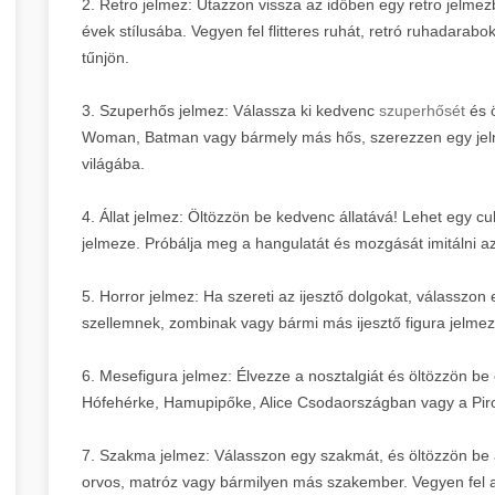
2. Retro jelmez: Utazzon vissza az időben egy retro jelm
évek stílusába. Vegyen fel flitteres ruhát, retró ruhadarab
tűnjön.
3. Szuperhős jelmez: Válassza ki kedvenc
szuperhősét
és 
Woman, Batman vagy bármely más hős, szerezzen egy jelme
világába.
4. Állat jelmez: Öltözzön be kedvenc állatává! Lehet egy cu
jelmeze. Próbálja meg a hangulatát és mozgását imitálni az 
5. Horror jelmez: Ha szereti az ijesztő dolgokat, válasszo
szellemnek, zombinak vagy bármi más ijesztő figura jelme
6. Mesefigura jelmez: Élvezze a nosztalgiát és öltözzön be
Hófehérke, Hamupipőke, Alice Csodaországban vagy a Piro
7. Szakma jelmez: Válasszon egy szakmát, és öltözzön be 
orvos, matróz vagy bármilyen más szakember. Vegyen fel 