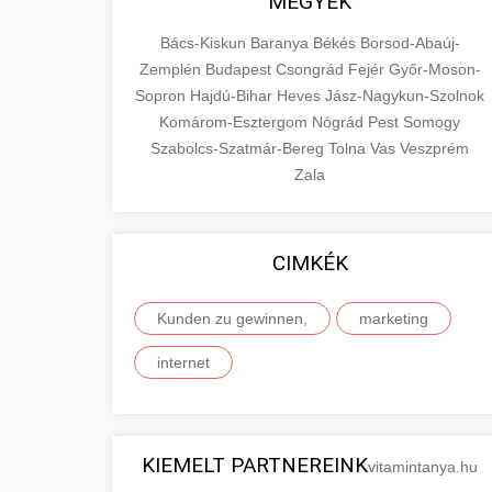
MEGYÉK
Bács-Kiskun
Baranya
Békés
Borsod-Abaúj-
Zemplén
Budapest
Csongrád
Fejér
Győr-Moson-
Sopron
Hajdú-Bihar
Heves
Jász-Nagykun-Szolnok
Komárom-Esztergom
Nógrád
Pest
Somogy
Szabolcs-Szatmár-Bereg
Tolna
Vas
Veszprém
Zala
CIMKÉK
Kunden zu gewinnen,
marketing
internet
KIEMELT PARTNEREINK
vitamintanya.hu