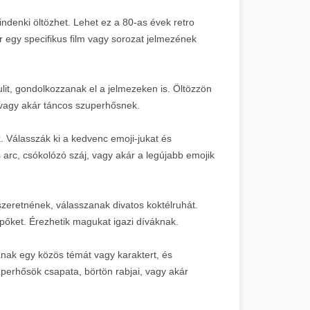
ndenki öltözhet. Lehet ez a 80-as évek retro
r egy specifikus film vagy sorozat jelmezének
lit, gondolkozzanak el a jelmezeken is. Öltözzön
vagy akár táncos szuperhősnek.
. Válasszák ki a kedvenc emoji-jukat és
arc, csókolózó száj, vagy akár a legújabb emojik
szeretnének, válasszanak divatos koktélruhát.
pőket. Érezhetik magukat igazi díváknak.
nak egy közös témát vagy karaktert, és
perhősök csapata, börtön rabjai, vagy akár