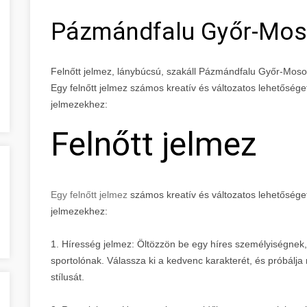
Pázmándfalu Győr-Mos
Felnőtt jelmez, lánybúcsú, szakáll Pázmándfalu Győr-Mo
Egy felnőtt jelmez számos kreatív és változatos lehetőséget 
jelmezekhez:
Felnőtt jelmez
Egy felnőtt jelmez
számos kreatív és változatos lehetőséget 
jelmezekhez:
1. Híresség jelmez: Öltözzön be egy híres személyiségnek,
sportolónak. Válassza ki a kedvenc karakterét, és próbálj
stílusát.