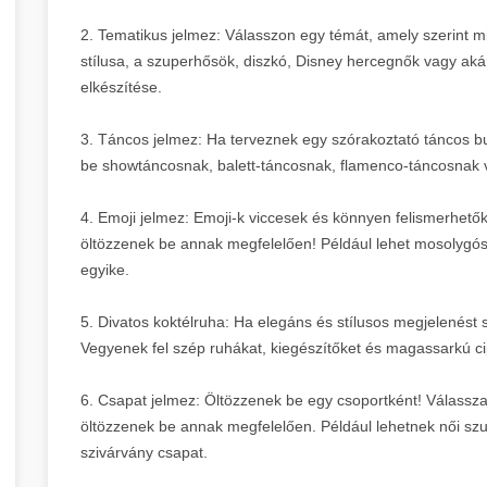
2. Tematikus jelmez: Válasszon egy témát, amely szerint mi
stílusa, a szuperhősök, diszkó, Disney hercegnők vagy aká
elkészítése.
3. Táncos jelmez: Ha terveznek egy szórakoztató táncos bu
be showtáncosnak, balett-táncosnak, flamenco-táncosnak 
4. Emoji jelmez: Emoji-k viccesek és könnyen felismerhetők
öltözzenek be annak megfelelően! Például lehet mosolygós 
egyike.
5. Divatos koktélruha: Ha elegáns és stílusos megjelenést 
Vegyenek fel szép ruhákat, kiegészítőket és magassarkú ci
6. Csapat jelmez: Öltözzenek be egy csoportként! Válassza
öltözzenek be annak megfelelően. Például lehetnek női szu
szivárvány csapat.