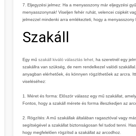
7. Eljegyzési jelmez: Ha a menyasszony már eljegyzési gyűr
menyasszonynak! Viseljen fehér ruhát, velencei csipkét va
jelmezzel mindenki arra emlékezteti, hogy a menyasszony h
Szakáll
Egy mű
szakáll kiváló választás lehet,
ha szeretnél egy jel
szakállra van szükség, de nem rendelkezel valódi szakáll
anyagban elérhetőek, és könnyen rögzíthetőek az arcra. It
viseléséhez:
1. Méret és forma: Először válassz egy mű szakállat, amely
Fontos, hogy a szakáll mérete és forma illeszkedjen az ar
2. Rögzítés: A mű szakállak általában ragasztóval vagy má
segítségével a szakállat biztonságosan fel tudod tenni. Ha
hogy megfelelően rögzítsd a szakállat az arcodhoz.