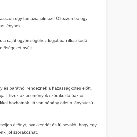
álasszon egy fantázia jelmezt! Öltözzön be egy
us lénynek.
s a saját egyéniségéhez legjobban illeszkedő
hetőségeket nyújt.
és barátnői rendeznek a házasságkötés előtt,
pjait. Ezek az események szórakoztatóak és
kal hozhatnak. Itt van néhány ötlet a lánybúcsú
seljen öltönyt, nyakkendőt és fülbevalót, hogy egy
nki jól szórakozhat.