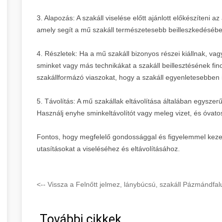
3. Alapozás: A szakáll viselése előtt ajánlott előkészíteni 
amely segít a mű szakáll természetesebb beilleszkedéséb
4. Részletek: Ha a mű szakáll bizonyos részei kiállnak, v
sminket vagy más technikákat a szakáll beillesztésének fi
szakállformázó viaszokat, hogy a szakáll egyenletesebben 
5. Távolítás: A mű szakállak eltávolítása általában egyszer
Használj enyhe sminkeltávolítót vagy meleg vizet, és óvatosa
Fontos, hogy megfelelő gondossággal és figyelemmel kezeld 
utasításokat a viseléséhez és eltávolításához.
<-- Vissza a Felnőtt jelmez, lánybúcsú, szakáll Pázmándf
További cikkek