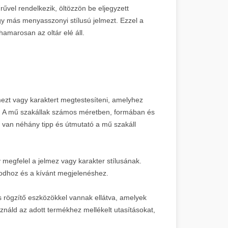
űvel rendelkezik, öltözzön be eljegyzett
gy más menyasszonyi stílusú jelmezt. Ezzel a
amarosan az oltár elé áll.
mezt vagy karaktert megtestesíteni, amelyhez
al. A mű szakállak számos méretben, formában és
t van néhány tipp és útmutató a mű szakáll
 megfelel a jelmez vagy karakter stílusának.
codhoz és a kívánt megjelenéshez.
s rögzítő eszközökkel vannak ellátva, amelyek
sználd az adott termékhez mellékelt utasításokat,