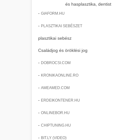
és hasplasztika, dentist
-
GIAFORM.HU
-
PLASZTIKAI SEBÉSZET
plasztikai sebész
Családjog és öröklési jog
-
DOBROCSI.COM
-
KRONIKAONLINE.RO
-
AMEAMED.COM
-
ERDEIKONTENER.HU
-
ONLINEBOR.HU
-
CHIPTUNING.HU
-
BIT.LY (VIDEO)