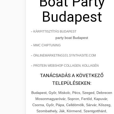
Boat Party
Budapest
-
KÁRPITTISZTÍTÁS BUDAPEST
party boat Budapest
-
MMC CHIPTUNING
-
ONLINEMARKETING101.SYNTHASITE.COM
-
PROTEIN WEBSHOP COLLAGEN: KOLLAGÉN
TANÁCSADÁS A KÖVETKEZŐ
TELEPÜLÉSEKEN:
Budapest, Győr, Miskolc, Pécs, Szeged, Debrecen
Mosonmagyaróvár, Sopron, Fertőd, Kapuvár,
Csorna, Győr, Pápa, Celldömölk, Sárvár, Kőszeg,
Szombathely, Ják, Körmend, Szentgotthárd,