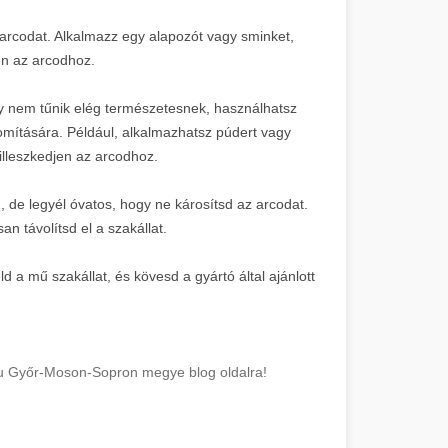
az arcodat. Alkalmazz egy alapozót vagy sminket,
en az arcodhoz.
agy nem tűnik elég természetesnek, használhatsz
nomítására. Például, alkalmazhatsz púdert vagy
illeszkedjen az arcodhoz.
ű, de legyél óvatos, hogy ne károsítsd az arcodat.
n távolítsd el a szakállat.
a mű szakállat, és kövesd a gyártó által ajánlott
alu Győr-Moson-Sopron megye blog oldalra!