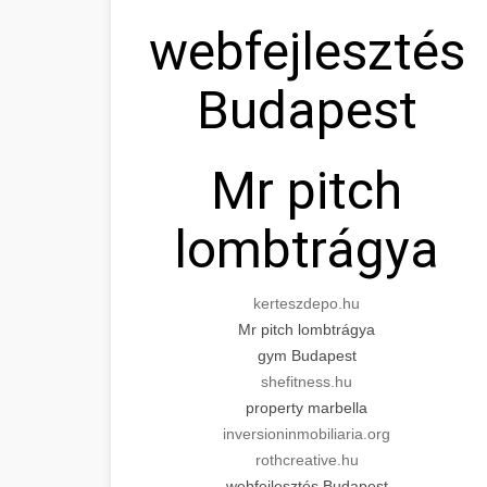
webfejlesztés
Budapest
Mr pitch
lombtrágya
kerteszdepo.hu
Mr pitch lombtrágya
gym Budapest
shefitness.hu
property marbella
inversioninmobiliaria.org
rothcreative.hu
webfejlesztés Budapest