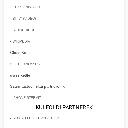
-
CHIPTUNING.HU
-
BIT.LY (VIDEO)
-
AUTOCHIP.HU
-
WIKIPEDIA
Glass Kettle
SEO ÜGYNÖKSÉG
glass kettle
Számítástechnikai partnereink
-
IPHONE SZERVIZ
KÜLFÖLDI PARTNEREK
-
SEO SELFESTEEM2GO.COM