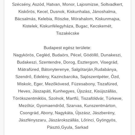
Szécsény, Aszód, Hatvan, Monor, Lajosmizse, Soltvadkert,
Kiskőrös, Kecel, Dusnok, Kiskunhalas, Jánoshalma,
Bácsalmás, Kelebia, Röszke, Mórahalom, Kiskunmajsa,
Kistelek, Kiskunfélegyháza, Bugac, Kecskemét,
Tiszakécske
Budapest egész területe:
Nagykörös, Cegléd, Budaörs, Pécel, Gödöllő, Dunakeszi,
Budakeszi, Szentendre, Dorog, Esztergom, Visegrád,
Mátrafüred, Bátonyterenye, Salgótarján,Rudabánya,
Szendrő, Edelény, Kazincbarcika, Sajószentpéter, Ózd,
Miskolc, Eger, Mezőkövesd, Füzesabony, Tiszafüred,
Heves, Jászapáti, Kunhegyes, Újszász, Kisújszállás,
Törökszentmiklós, Szolnok, Martfű, Tiszaföldvár, Túrkeve,
Mezőtúr, Gyomaendrőd, Szarvas, Kunszentmárton,
Csongrád, Abony, Nagykáta, Újszász, Jászberény,
Jászfényszaru, Jászárokszállás, Lőrinci, Gyöngyös,
Pásztó,Gyula, Sarkad