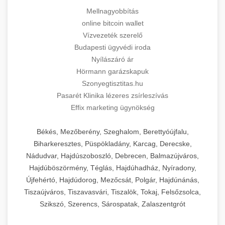
Mellnagyobbítás
online bitcoin wallet
Vízvezeték szerelő
Budapesti ügyvédi iroda
Nyílászáró ár
Hörmann garázskapuk
Szonyegtisztitas.hu
Pasarét Klinika lézeres zsírleszívás
Effix marketing ügynökség
Békés, Mezőberény, Szeghalom, Berettyóújfalu,
Biharkeresztes, Püspökladány, Karcag, Derecske,
Nádudvar, Hajdúszoboszló, Debrecen, Balmazújváros,
Hajdúböszörmény, Téglás, Hajdúhadház, Nyíradony,
Újfehértó, Hajdúdorog, Mezőcsát, Polgár, Hajdúnánás,
Tiszaújváros, Tiszavasvári, Tiszalök, Tokaj, Felsőzsolca,
Szikszó, Szerencs, Sárospatak, Zalaszentgrót