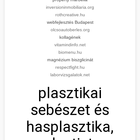
inversioninmobiliaria.org
rothcreative.hu
webfejlesztés Budapest
olcsoautoberles.org
kollagének
vitamindinfo.net
biomenu.hu
magnézium biszglicinát
respectfight.hu
laborvizsgalatok.net
plasztikai
sebészet és
hasplasztika,