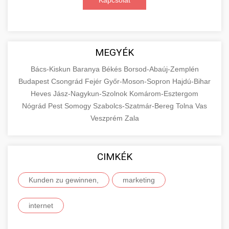
Kapcsolat
MEGYÉK
Bács-Kiskun
Baranya
Békés
Borsod-Abaúj-Zemplén
Budapest
Csongrád
Fejér
Győr-Moson-Sopron
Hajdú-Bihar
Heves
Jász-Nagykun-Szolnok
Komárom-Esztergom
Nógrád
Pest
Somogy
Szabolcs-Szatmár-Bereg
Tolna
Vas
Veszprém
Zala
CIMKÉK
Kunden zu gewinnen,
marketing
internet