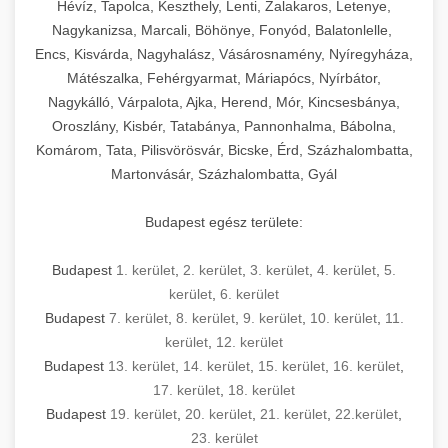
Hévíz, Tapolca, Keszthely, Lenti, Zalakaros, Letenye,
Nagykanizsa, Marcali, Böhönye, Fonyód, Balatonlelle,
Encs, Kisvárda, Nagyhalász, Vásárosnamény, Nyíregyháza,
Mátészalka, Fehérgyarmat, Máriapócs, Nyírbátor,
Nagykálló, Várpalota, Ajka, Herend, Mór, Kincsesbánya,
Oroszlány, Kisbér, Tatabánya, Pannonhalma, Bábolna,
Komárom, Tata, Pilisvörösvár, Bicske, Érd, Százhalombatta,
Martonvásár, Százhalombatta, Gyál
Budapest egész területe:
Budapest
1. kerület
,
2. kerület
,
3. kerület
,
4. kerület
,
5.
kerület
,
6. kerület
Budapest
7. kerület
,
8. kerület
,
9. kerület
,
10. kerület
,
11.
kerület
,
12. kerület
Budapest
13. kerület
,
14. kerület
,
15. kerület
,
16. kerület
,
17. kerület
,
18. kerület
Budapest
19. kerület
,
20. kerület
,
21. kerület
,
22.kerület
,
23. kerület