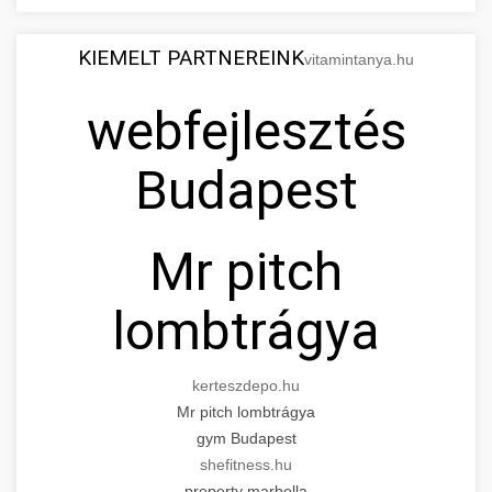
KIEMELT PARTNEREINK
vitamintanya.hu
webfejlesztés
Budapest
Mr pitch
lombtrágya
kerteszdepo.hu
Mr pitch lombtrágya
gym Budapest
shefitness.hu
property marbella