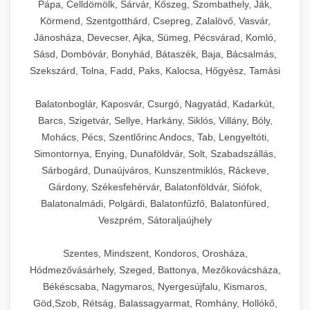
Pápa, Celldömölk, Sárvár, Kőszeg, Szombathely, Ják,
Körmend, Szentgotthárd, Csepreg, Zalalövő, Vasvár,
Jánosháza, Devecser, Ajka, Sümeg, Pécsvárad, Komló,
Sásd, Dombóvár, Bonyhád, Bátaszék, Baja, Bácsalmás,
Szekszárd, Tolna, Fadd, Paks, Kalocsa, Hőgyész, Tamási
Balatonboglár, Kaposvár, Csurgó, Nagyatád, Kadarkút,
Barcs, Szigetvár, Sellye, Harkány, Siklós, Villány, Bóly,
Mohács, Pécs, Szentlőrinc Andocs, Tab, Lengyeltóti,
Simontornya, Enying, Dunaföldvár, Solt, Szabadszállás,
Sárbogárd, Dunaújváros, Kunszentmiklós, Ráckeve,
Gárdony, Székesfehérvár, Balatonföldvár, Siófok,
Balatonalmádi, Polgárdi, Balatonfűzfő, Balatonfüred,
Veszprém, Sátoraljaújhely
Szentes, Mindszent, Kondoros, Orosháza,
Hódmezővásárhely, Szeged, Battonya, Mezőkovácsháza,
Békéscsaba, Nagymaros, Nyergesújfalu, Kismaros,
Göd,Szob, Rétság, Balassagyarmat, Romhány, Hollókő,