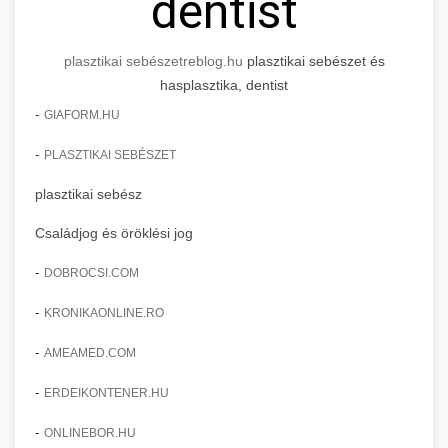
dentist
plasztikai sebészet
reblog.hu
plasztikai sebészet és
hasplasztika, dentist
-
GIAFORM.HU
-
PLASZTIKAI SEBÉSZET
plasztikai sebész
Családjog és öröklési jog
-
DOBROCSI.COM
-
KRONIKAONLINE.RO
-
AMEAMED.COM
-
ERDEIKONTENER.HU
-
ONLINEBOR.HU