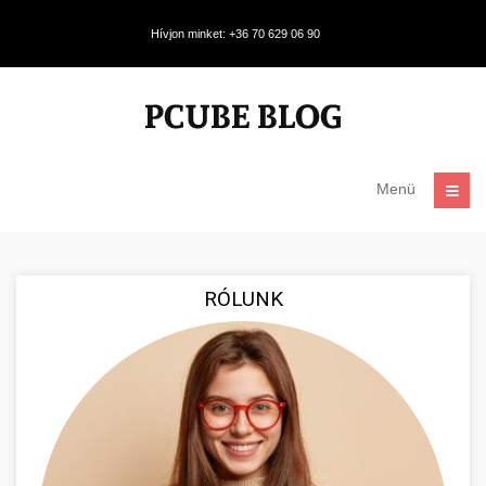
Hívjon minket: +36 70 629 06 90
Menü
RÓLUNK