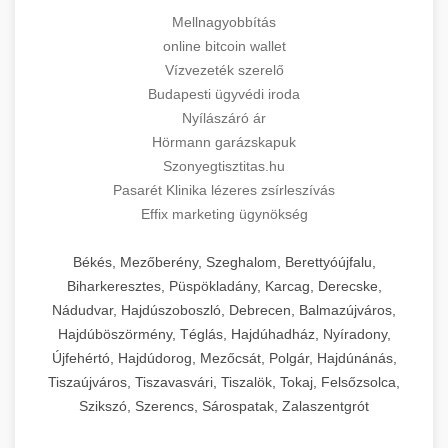
Mellnagyobbítás
online bitcoin wallet
Vízvezeték szerelő
Budapesti ügyvédi iroda
Nyílászáró ár
Hörmann garázskapuk
Szonyegtisztitas.hu
Pasarét Klinika lézeres zsírleszívás
Effix marketing ügynökség
Békés, Mezőberény, Szeghalom, Berettyóújfalu,
Biharkeresztes, Püspökladány, Karcag, Derecske,
Nádudvar, Hajdúszoboszló, Debrecen, Balmazújváros,
Hajdúböszörmény, Téglás, Hajdúhadház, Nyíradony,
Újfehértó, Hajdúdorog, Mezőcsát, Polgár, Hajdúnánás,
Tiszaújváros, Tiszavasvári, Tiszalök, Tokaj, Felsőzsolca,
Szikszó, Szerencs, Sárospatak, Zalaszentgrót