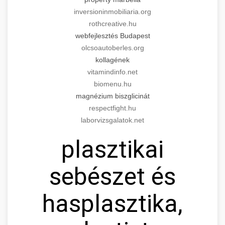
inversioninmobiliaria.org
rothcreative.hu
webfejlesztés Budapest
olcsoautoberles.org
kollagének
vitamindinfo.net
biomenu.hu
magnézium biszglicinát
respectfight.hu
laborvizsgalatok.net
plasztikai
sebészet és
hasplasztika,