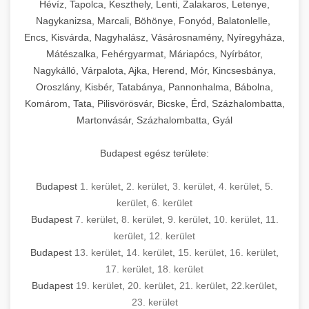
Hévíz, Tapolca, Keszthely, Lenti, Zalakaros, Letenye,
Nagykanizsa, Marcali, Böhönye, Fonyód, Balatonlelle,
Encs, Kisvárda, Nagyhalász, Vásárosnamény, Nyíregyháza,
Mátészalka, Fehérgyarmat, Máriapócs, Nyírbátor,
Nagykálló, Várpalota, Ajka, Herend, Mór, Kincsesbánya,
Oroszlány, Kisbér, Tatabánya, Pannonhalma, Bábolna,
Komárom, Tata, Pilisvörösvár, Bicske, Érd, Százhalombatta,
Martonvásár, Százhalombatta, Gyál
Budapest egész területe:
Budapest
1. kerület
,
2. kerület
,
3. kerület
,
4. kerület
,
5.
kerület
,
6. kerület
Budapest
7. kerület
,
8. kerület
,
9. kerület
,
10. kerület
,
11.
kerület
,
12. kerület
Budapest
13. kerület
,
14. kerület
,
15. kerület
,
16. kerület
,
17. kerület
,
18. kerület
Budapest
19. kerület
,
20. kerület
,
21. kerület
,
22.kerület
,
23. kerület