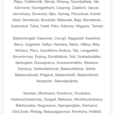
Pápa, Celldömölk, Sárvár, Kőszeg, Szombathely, Ják,
Körmend, Szentgotthárd, Csepreg, Zalalövő, Vasvár,
Jánosháza, Devecser, Ajka, Sümeg, Pécsvárad, Komló,
Sásd, Dombóvár, Bonyhád, Bátaszék, Baja, Bácsalmás,
Szekszárd, Tolna, Fadd, Paks, Kalocsa, Hőgyész, Tamási
Balatonboglár, Kaposvár, Csurgó, Nagyatád, Kadarkút,
Barcs, Szigetvár, Sellye, Harkány, Siklós, Villány, Bóly,
Mohács, Pécs, Szentlőrinc Andocs, Tab, Lengyeltóti,
Simontornya, Enying, Dunaföldvár, Solt, Szabadszállás,
Sárbogárd, Dunaújváros, Kunszentmiklós, Ráckeve,
Gárdony, Székesfehérvár, Balatonföldvár, Siófok,
Balatonalmádi, Polgárdi, Balatonfűzfő, Balatonfüred,
Veszprém, Sátoraljaújhely
Szentes, Mindszent, Kondoros, Orosháza,
Hódmezővásárhely, Szeged, Battonya, Mezőkovácsháza,
Békéscsaba, Nagymaros, Nyergesújfalu, Kismaros,
Göd,Szob, Rétság, Balassagyarmat, Romhány, Hollókő,