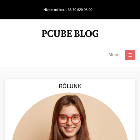
Hívjon minket: +36 70 629 06 90
Menü
RÓLUNK