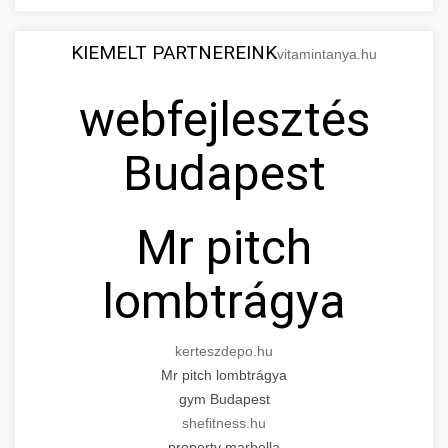
KIEMELT PARTNEREINK
vitamintanya.hu
webfejlesztés
Budapest
Mr pitch
lombtrágya
kerteszdepo.hu
Mr pitch lombtrágya
gym Budapest
shefitness.hu
property marbella