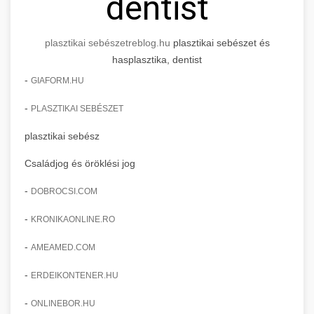
dentist
plasztikai sebészet
reblog.hu
plasztikai sebészet és
hasplasztika, dentist
-
GIAFORM.HU
-
PLASZTIKAI SEBÉSZET
plasztikai sebész
Családjog és öröklési jog
-
DOBROCSI.COM
-
KRONIKAONLINE.RO
-
AMEAMED.COM
-
ERDEIKONTENER.HU
-
ONLINEBOR.HU