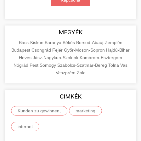
Kapcsolat
MEGYÉK
Bács-Kiskun
Baranya
Békés
Borsod-Abaúj-Zemplén
Budapest
Csongrád
Fejér
Győr-Moson-Sopron
Hajdú-Bihar
Heves
Jász-Nagykun-Szolnok
Komárom-Esztergom
Nógrád
Pest
Somogy
Szabolcs-Szatmár-Bereg
Tolna
Vas
Veszprém
Zala
CIMKÉK
Kunden zu gewinnen,
marketing
internet