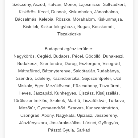
Szécsény, Aszód, Hatvan, Monor, Lajosmizse, Soltvadkert,
Kiskőrös, Kecel, Dusnok, Kiskunhalas, Jánoshalma,
Bácsalmás, Kelebia, Röszke, Mórahalom, Kiskunmajsa,
Kistelek, Kiskunfélegyháza, Bugac, Kecskemét,
Tiszakécske
Budapest egész területe:
Nagykörös, Cegléd, Budaörs, Pécel, Gödöllő, Dunakeszi,
Budakeszi, Szentendre, Dorog, Esztergom, Visegrád,
Mátrafüred, Bátonyterenye, Salgótarján,Rudabánya,
Szendrő, Edelény, Kazincbarcika, Sajószentpéter, Ózd,
Miskolc, Eger, Mezőkövesd, Füzesabony, Tiszafüred,
Heves, Jászapáti, Kunhegyes, Újszász, Kisújszállás,
Törökszentmiklós, Szolnok, Martfű, Tiszaföldvár, Túrkeve,
Mezőtúr, Gyomaendrőd, Szarvas, Kunszentmárton,
Csongrád, Abony, Nagykáta, Újszász, Jászberény,
Jászfényszaru, Jászárokszállás, Lőrinci, Gyöngyös,
Pásztó,Gyula, Sarkad