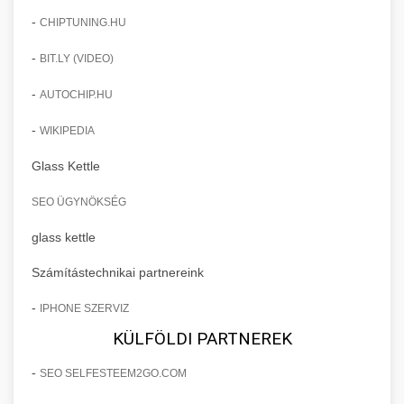
-
CHIPTUNING.HU
-
BIT.LY (VIDEO)
-
AUTOCHIP.HU
-
WIKIPEDIA
Glass Kettle
SEO ÜGYNÖKSÉG
glass kettle
Számítástechnikai partnereink
-
IPHONE SZERVIZ
KÜLFÖLDI PARTNEREK
-
SEO SELFESTEEM2GO.COM