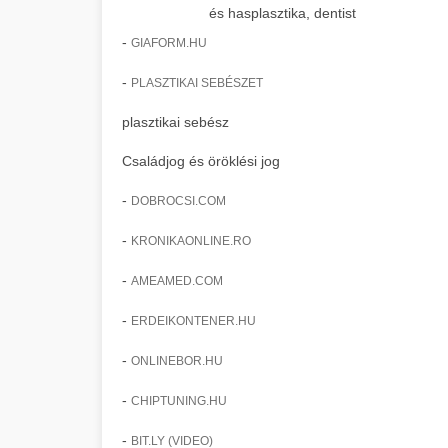
és hasplasztika, dentist
-
GIAFORM.HU
-
PLASZTIKAI SEBÉSZET
plasztikai sebész
Családjog és öröklési jog
-
DOBROCSI.COM
-
KRONIKAONLINE.RO
-
AMEAMED.COM
-
ERDEIKONTENER.HU
-
ONLINEBOR.HU
-
CHIPTUNING.HU
-
BIT.LY (VIDEO)