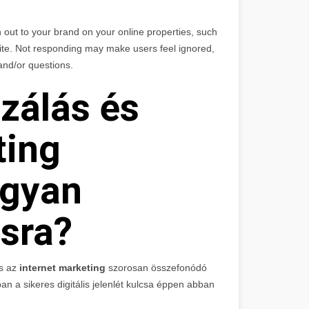
 out to your brand on your online properties, such
ite. Not responding may make users feel ignored,
 and/or questions.
zálás és
ting
ogyan
sra?
s az
internet marketing
szorosan összefonódó
an a sikeres digitális jelenlét kulcsa éppen abban