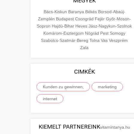
MEGYÉK
Bács-Kiskun
Baranya
Békés
Borsod-Abaúj-
Zemplén
Budapest
Csongrád
Fejér
Győr-Moson-
Sopron
Hajdú-Bihar
Heves
Jász-Nagykun-Szolnok
Komárom-Esztergom
Nógrád
Pest
Somogy
Szabolcs-Szatmár-Bereg
Tolna
Vas
Veszprém
Zala
CIMKÉK
Kunden zu gewinnen,
marketing
internet
KIEMELT PARTNEREINK
vitamintanya.hu