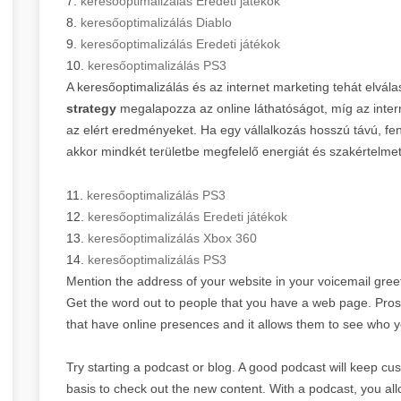
7.
keresőoptimalizálás Eredeti játékok
8.
keresőoptimalizálás Diablo
9.
keresőoptimalizálás Eredeti játékok
10.
keresőoptimalizálás PS3
A keresőoptimalizálás és az internet marketing tehát elvála
strategy
megalapozza az online láthatóságot, míg az inter
az elért eredményeket. Ha egy vállalkozás hosszú távú, fenn
akkor mindkét területbe megfelelő energiát és szakértelmet 
11.
keresőoptimalizálás PS3
12.
keresőoptimalizálás Eredeti játékok
13.
keresőoptimalizálás Xbox 360
14.
keresőoptimalizálás PS3
Mention the address of your website in your voicemail greeti
Get the word out to people that you have a web page. Pro
that have online presences and it allows them to see who y
Try starting a podcast or blog. A good podcast will keep cu
basis to check out the new content. With a podcast, you allo