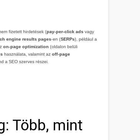
em fizetett hirdetések (
pay-per-click ads
vagy
ch engine results pages
-en (
SERPs
), például a
az
on-page optimization
(oldalon belüli
es
használata, valamint az
off-page
nd a SEO szerves részei.
g: Több, mint