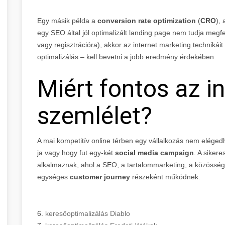
Egy másik példa a
conversion rate optimization
(
CRO
),
egy SEO által jól optimalizált landing page nem tudja megf
vagy regisztrációra), akkor az internet marketing technikáit
optimalizálás – kell bevetni a jobb eredmény érdekében.
Miért fontos az in
szemlélet?
A mai kompetitív online térben egy vállalkozás nem eléged
ja vagy hogy fut egy-két
social media campaign
. A siker
alkalmaznak, ahol a SEO, a tartalommarketing, a közösségi 
egységes
customer journey
részeként működnek.
6.
keresőoptimalizálás Diablo