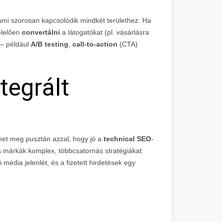
 ami szorosan kapcsolódik mindkét területhez. Ha
elelően
convertálni
a látogatókat (pl. vásárlásra
 – például
A/B testing
,
call-to-action
(CTA)
tegrált
het meg pusztán azzal, hogy jó a
technical SEO
-
es márkák komplex, többcsatornás stratégiákat
média jelenlét, és a fizetett hirdetések egy