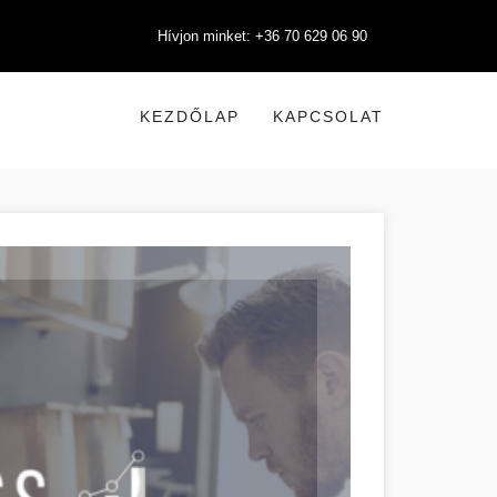
Hívjon minket: +36 70 629 06 90
KEZDŐLAP
KAPCSOLAT