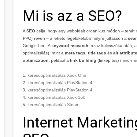
Mi is az a SEO?
A
SEO
célja, hogy egy weboldalt organikus módon – tehát n
PPC
) révén – a lehető legelőkelőbb helyre juttasson a
sear
Google-ben. A
keyword research
, azaz kulcsszókutatás, 
optimalizálás), mint a
meta tags
,
title tags
és
alt attribut
optimization
, például a
link building
(linképítés) mind-mi
1.
keresőoptimalizálás Xbox One
2.
keresőoptimalizálás PlayStation 4
3.
keresőoptimalizálás PlayStation 4
4.
keresőoptimalizálás Xbox 360
5.
keresőoptimalizálás Steam
Internet Marketin