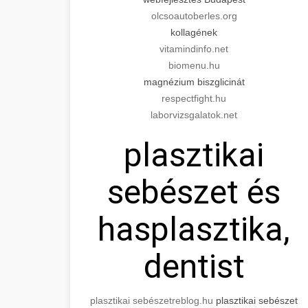
olcsoautoberles.org
kollagének
vitamindinfo.net
biomenu.hu
magnézium biszglicinát
respectfight.hu
laborvizsgalatok.net
plasztikai
sebészet és
hasplasztika,
dentist
plasztikai sebészet
reblog.hu
plasztikai sebészet