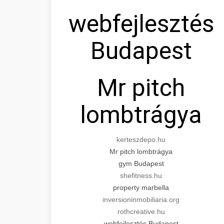
webfejlesztés
Budapest
Mr pitch
lombtrágya
kerteszdepo.hu
Mr pitch lombtrágya
gym Budapest
shefitness.hu
property marbella
inversioninmobiliaria.org
rothcreative.hu
webfejlesztés Budapest