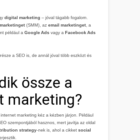
gy
digital marketing
– jóval tágabb fogalom.
 marketinget
(SMM), az
email marketinget
, a
int például a
Google Ads
vagy a
Facebook Ads
 része a SEO is, de annál jóval több eszközt és
ik össze a
t marketing?
nternet marketing kéz a kézben járjon. Például
EO szempontjából hasznos, mert javítja az oldal
tribution strategy
-nek is, ahol a cikket
social
rjesztik.