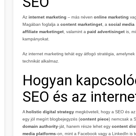
SEO
Az
internet marketing
– más néven
online marketing
va
Magában foglalja a
content marketinget
, a
social media
affiliate marketinget
, valamint a
paid advertisinget
is, m
kampányokat.
Az internet marketing tehát egy átfogó stratégia, amelynek
technikát alkalmaz.
Hogyan kapcsolód
SEO és az interne
A
holistic digital strategy
megköveteli, hogy a SEO és az i
egy jól megírt blogbejegyzés (
content piece
) nemcsak a S
domain authority
-ját, hanem része lehet egy
content dis
media platforms
-on, mint a Facebook vagy a LinkedIn is te