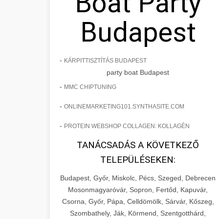
Boat Party
Budapest
-
KÁRPITTISZTÍTÁS BUDAPEST
party boat Budapest
-
MMC CHIPTUNING
-
ONLINEMARKETING101.SYNTHASITE.COM
-
PROTEIN WEBSHOP COLLAGEN: KOLLAGÉN
TANÁCSADÁS A KÖVETKEZŐ
TELEPÜLÉSEKEN:
Budapest, Győr, Miskolc, Pécs, Szeged, Debrecen
Mosonmagyaróvár, Sopron, Fertőd, Kapuvár,
Csorna, Győr, Pápa, Celldömölk, Sárvár, Kőszeg,
Szombathely, Ják, Körmend, Szentgotthárd,