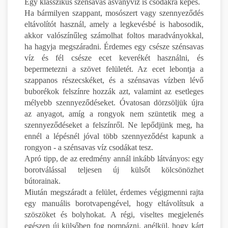
Egy klasszikus szénsavas ásványvíz is csodákra képes.
Ha bármilyen szappant, mosószert vagy szennyeződés
eltávolítót használ, amely a legkevésbé is habosodik,
akkor valószínűleg számolhat foltos maradványokkal,
ha hagyja megszáradni. Érdemes egy csésze szénsavas
víz és fél csésze ecet keverékét használni, és
bepermetezni a szövet felületét. Az ecet lebontja a
szappanos részecskéket, és a szénsavas vízben lévő
buborékok felszínre hozzák azt, valamint az esetleges
mélyebb szennyeződéseket. Óvatosan dörzsöljük újra
az anyagot, amíg a rongyok nem szüntetik meg a
szennyeződéseket a felszínről. Ne lepődjünk meg, ha
ennél a lépésnél jóval több szennyeződést kapunk a
rongyon - a szénsavas víz csodákat tesz.
Apró tipp, de az eredmény annál inkább látványos: egy
borotválással teljesen új külsőt kölcsönözhet
bútorainak.
Miután megszáradt a felület, érdemes végigmenni rajta
egy manuális borotvapengével, hogy eltávolítsuk a
szöszöket és bolyhokat. A régi, viseltes megjelenés
egészen új külsőben fog pompázni, anélkül, hogy kárt