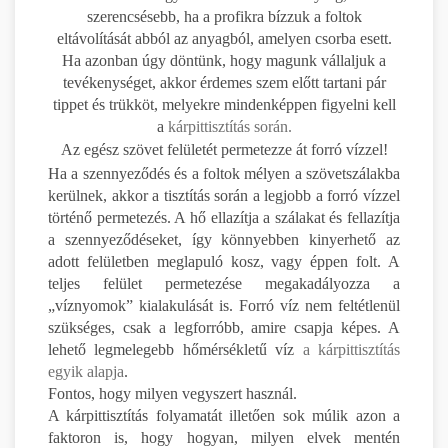
szerencsésebb, ha a profikra bízzuk a foltok
eltávolítását abból az anyagból, amelyen csorba esett.
Ha azonban úgy döntünk, hogy magunk vállaljuk a
tevékenységet, akkor érdemes szem előtt tartani pár
tippet és trükköt, melyekre mindenképpen figyelni kell
a
kárpittisztítás során.
Az egész szövet felületét permetezze át forró vízzel!
Ha a szennyeződés és a foltok mélyen a szövetszálakba
kerülnek, akkor a tisztítás során a legjobb a forró vízzel
történő permetezés. A hő ellazítja a szálakat és fellazítja
a szennyeződéseket, így könnyebben kinyerhető az
adott felületben meglapuló kosz, vagy éppen folt. A
teljes felület permetezése megakadályozza a
„víznyomok” kialakulását is. Forró víz nem feltétlenül
szükséges, csak a legforróbb, amire csapja képes. A
lehető legmelegebb hőmérsékletű víz
a kárpittisztítás
egyik alapja
.
Fontos, hogy milyen vegyszert használ.
A kárpittisztítás folyamatát illetően sok múlik azon a
faktoron is, hogy hogyan, milyen elvek mentén