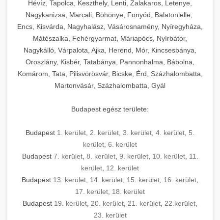
Hévíz, Tapolca, Keszthely, Lenti, Zalakaros, Letenye,
Nagykanizsa, Marcali, Böhönye, Fonyód, Balatonlelle,
Encs, Kisvárda, Nagyhalász, Vásárosnamény, Nyíregyháza,
Mátészalka, Fehérgyarmat, Máriapócs, Nyírbátor,
Nagykálló, Várpalota, Ajka, Herend, Mór, Kincsesbánya,
Oroszlány, Kisbér, Tatabánya, Pannonhalma, Bábolna,
Komárom, Tata, Pilisvörösvár, Bicske, Érd, Százhalombatta,
Martonvásár, Százhalombatta, Gyál
Budapest egész területe:
Budapest
1. kerület
,
2. kerület
,
3. kerület
,
4. kerület
,
5.
kerület
,
6. kerület
Budapest
7. kerület
,
8. kerület
,
9. kerület
,
10. kerület
,
11.
kerület
,
12. kerület
Budapest
13. kerület
,
14. kerület
,
15. kerület
,
16. kerület
,
17. kerület
,
18. kerület
Budapest
19. kerület
,
20. kerület
,
21. kerület
,
22.kerület
,
23. kerület