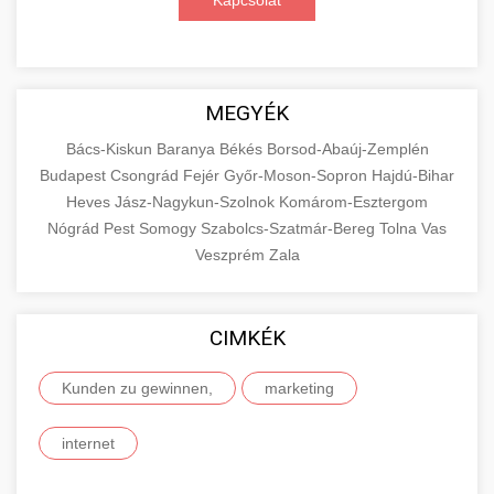
Kapcsolat
MEGYÉK
Bács-Kiskun
Baranya
Békés
Borsod-Abaúj-Zemplén
Budapest
Csongrád
Fejér
Győr-Moson-Sopron
Hajdú-Bihar
Heves
Jász-Nagykun-Szolnok
Komárom-Esztergom
Nógrád
Pest
Somogy
Szabolcs-Szatmár-Bereg
Tolna
Vas
Veszprém
Zala
CIMKÉK
Kunden zu gewinnen,
marketing
internet