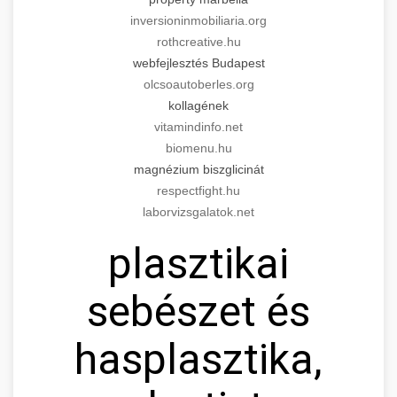
inversioninmobiliaria.org
rothcreative.hu
webfejlesztés Budapest
olcsoautoberles.org
kollagének
vitamindinfo.net
biomenu.hu
magnézium biszglicinát
respectfight.hu
laborvizsgalatok.net
plasztikai
sebészet és
hasplasztika,