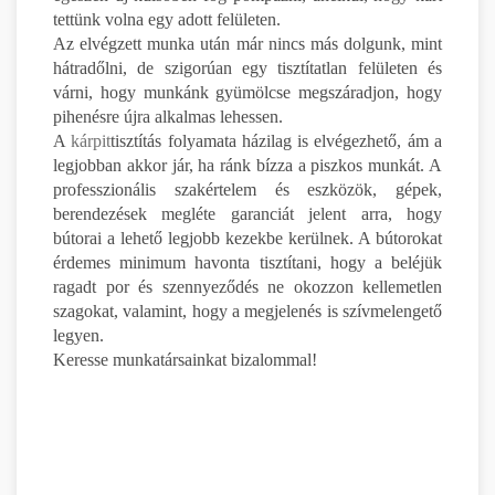
tettünk volna egy adott felületen.
Az elvégzett munka után már nincs más dolgunk, mint
hátradőlni, de szigorúan egy tisztítatlan felületen és
várni, hogy munkánk gyümölcse megszáradjon, hogy
pihenésre újra alkalmas lehessen.
A
kárpit
tisztítás folyamata házilag is elvégezhető, ám a
legjobban akkor jár, ha ránk bízza a piszkos munkát. A
professzionális szakértelem és eszközök, gépek,
berendezések megléte garanciát jelent arra, hogy
bútorai a lehető legjobb kezekbe kerülnek. A bútorokat
érdemes minimum havonta tisztítani, hogy a beléjük
ragadt por és szennyeződés ne okozzon kellemetlen
szagokat, valamint, hogy a megjelenés is szívmelengető
legyen.
Keresse munkatársainkat bizalommal!