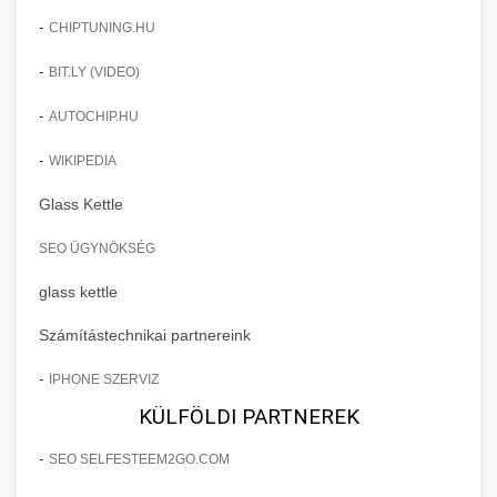
-
CHIPTUNING.HU
-
BIT.LY (VIDEO)
-
AUTOCHIP.HU
-
WIKIPEDIA
Glass Kettle
SEO ÜGYNÖKSÉG
glass kettle
Számítástechnikai partnereink
-
IPHONE SZERVIZ
KÜLFÖLDI PARTNEREK
-
SEO SELFESTEEM2GO.COM