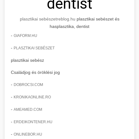
dentist
plasztikai sebészet
reblog.hu
plasztikai sebészet és
hasplasztika, dentist
-
GIAFORM.HU
-
PLASZTIKAI SEBÉSZET
plasztikai sebész
Családjog és öröklési jog
-
DOBROCSI.COM
-
KRONIKAONLINE.RO
-
AMEAMED.COM
-
ERDEIKONTENER.HU
-
ONLINEBOR.HU