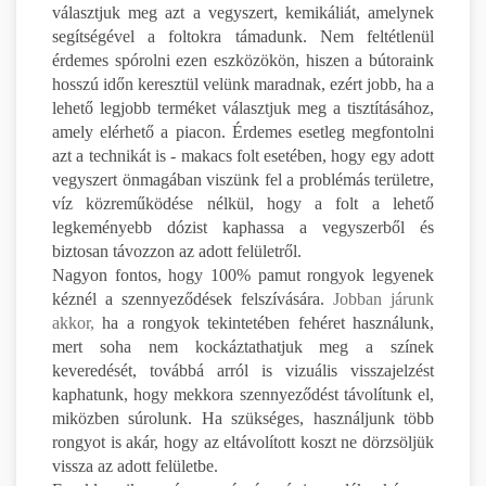
választjuk meg azt a vegyszert, kemikáliát, amelynek
segítségével a foltokra támadunk. Nem feltétlenül
érdemes spórolni ezen eszközökön, hiszen a bútoraink
hosszú időn keresztül velünk maradnak, ezért jobb, ha a
lehető legjobb terméket választjuk meg a tisztításához,
amely elérhető a piacon. Érdemes esetleg megfontolni
azt a technikát is - makacs folt esetében, hogy egy adott
vegyszert önmagában viszünk fel a problémás területre,
víz közreműködése nélkül, hogy a folt a lehető
legkeményebb dózist kaphassa a vegyszerből és
biztosan távozzon az adott felületről.
Nagyon fontos, hogy 100% pamut rongyok legyenek
kéznél a szennyeződések felszívására.
Jobban járunk
akkor,
ha a rongyok tekintetében fehéret használunk,
mert soha nem kockáztathatjuk meg a színek
keveredését, továbbá arról is vizuális visszajelzést
kaphatunk, hogy mekkora szennyeződést távolítunk el,
miközben súrolunk. Ha szükséges, használjunk több
rongyot is akár, hogy az eltávolított koszt ne dörzsöljük
vissza az adott felületbe.