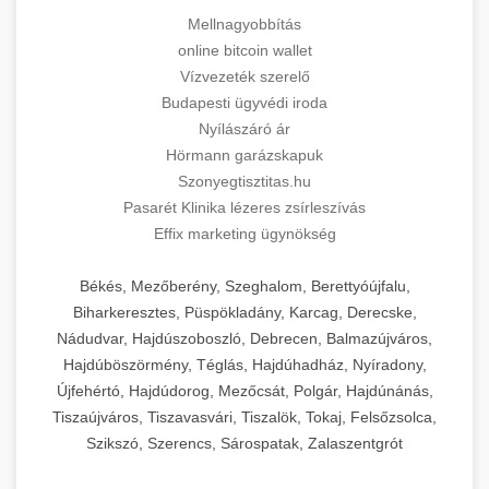
Mellnagyobbítás
online bitcoin wallet
Vízvezeték szerelő
Budapesti ügyvédi iroda
Nyílászáró ár
Hörmann garázskapuk
Szonyegtisztitas.hu
Pasarét Klinika lézeres zsírleszívás
Effix marketing ügynökség
Békés, Mezőberény, Szeghalom, Berettyóújfalu,
Biharkeresztes, Püspökladány, Karcag, Derecske,
Nádudvar, Hajdúszoboszló, Debrecen, Balmazújváros,
Hajdúböszörmény, Téglás, Hajdúhadház, Nyíradony,
Újfehértó, Hajdúdorog, Mezőcsát, Polgár, Hajdúnánás,
Tiszaújváros, Tiszavasvári, Tiszalök, Tokaj, Felsőzsolca,
Szikszó, Szerencs, Sárospatak, Zalaszentgrót