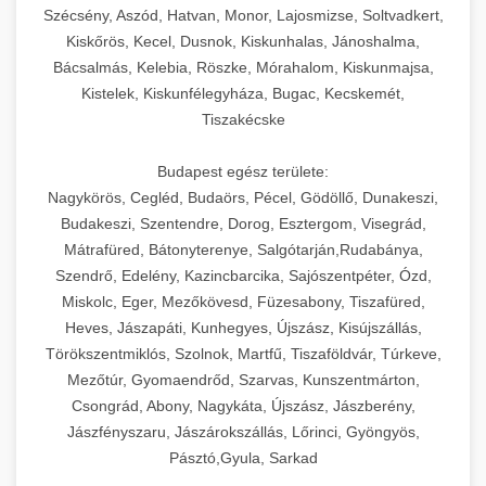
Szécsény, Aszód, Hatvan, Monor, Lajosmizse, Soltvadkert,
Kiskőrös, Kecel, Dusnok, Kiskunhalas, Jánoshalma,
Bácsalmás, Kelebia, Röszke, Mórahalom, Kiskunmajsa,
Kistelek, Kiskunfélegyháza, Bugac, Kecskemét,
Tiszakécske
Budapest egész területe:
Nagykörös, Cegléd, Budaörs, Pécel, Gödöllő, Dunakeszi,
Budakeszi, Szentendre, Dorog, Esztergom, Visegrád,
Mátrafüred, Bátonyterenye, Salgótarján,Rudabánya,
Szendrő, Edelény, Kazincbarcika, Sajószentpéter, Ózd,
Miskolc, Eger, Mezőkövesd, Füzesabony, Tiszafüred,
Heves, Jászapáti, Kunhegyes, Újszász, Kisújszállás,
Törökszentmiklós, Szolnok, Martfű, Tiszaföldvár, Túrkeve,
Mezőtúr, Gyomaendrőd, Szarvas, Kunszentmárton,
Csongrád, Abony, Nagykáta, Újszász, Jászberény,
Jászfényszaru, Jászárokszállás, Lőrinci, Gyöngyös,
Pásztó,Gyula, Sarkad