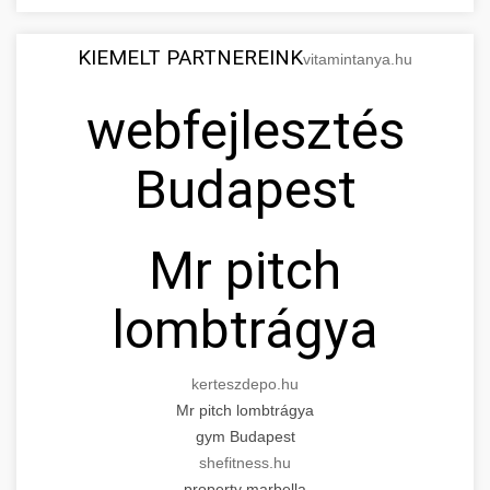
KIEMELT PARTNEREINK
vitamintanya.hu
webfejlesztés
Budapest
Mr pitch
lombtrágya
kerteszdepo.hu
Mr pitch lombtrágya
gym Budapest
shefitness.hu
property marbella