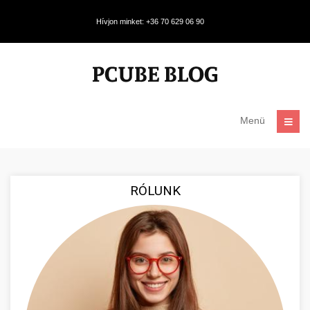
Hívjon minket: +36 70 629 06 90
Menü
RÓLUNK