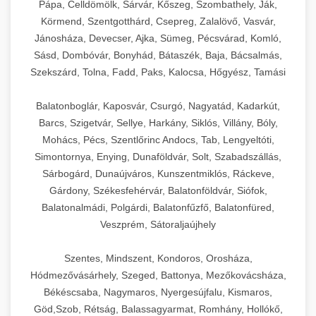
Pápa, Celldömölk, Sárvár, Kőszeg, Szombathely, Ják,
Körmend, Szentgotthárd, Csepreg, Zalalövő, Vasvár,
Jánosháza, Devecser, Ajka, Sümeg, Pécsvárad, Komló,
Sásd, Dombóvár, Bonyhád, Bátaszék, Baja, Bácsalmás,
Szekszárd, Tolna, Fadd, Paks, Kalocsa, Hőgyész, Tamási
Balatonboglár, Kaposvár, Csurgó, Nagyatád, Kadarkút,
Barcs, Szigetvár, Sellye, Harkány, Siklós, Villány, Bóly,
Mohács, Pécs, Szentlőrinc Andocs, Tab, Lengyeltóti,
Simontornya, Enying, Dunaföldvár, Solt, Szabadszállás,
Sárbogárd, Dunaújváros, Kunszentmiklós, Ráckeve,
Gárdony, Székesfehérvár, Balatonföldvár, Siófok,
Balatonalmádi, Polgárdi, Balatonfűzfő, Balatonfüred,
Veszprém, Sátoraljaújhely
Szentes, Mindszent, Kondoros, Orosháza,
Hódmezővásárhely, Szeged, Battonya, Mezőkovácsháza,
Békéscsaba, Nagymaros, Nyergesújfalu, Kismaros,
Göd,Szob, Rétság, Balassagyarmat, Romhány, Hollókő,