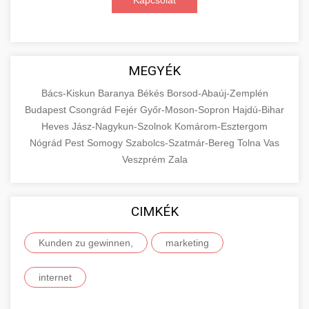
Kapcsolat
MEGYÉK
Bács-Kiskun
Baranya
Békés
Borsod-Abaúj-Zemplén
Budapest
Csongrád
Fejér
Győr-Moson-Sopron
Hajdú-Bihar
Heves
Jász-Nagykun-Szolnok
Komárom-Esztergom
Nógrád
Pest
Somogy
Szabolcs-Szatmár-Bereg
Tolna
Vas
Veszprém
Zala
CIMKÉK
Kunden zu gewinnen,
marketing
internet