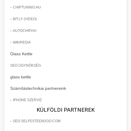
-
CHIPTUNING.HU
-
BIT.LY (VIDEO)
-
AUTOCHIP.HU
-
WIKIPEDIA
Glass Kettle
SEO ÜGYNÖKSÉG
glass kettle
Számítástechnikai partnereink
-
IPHONE SZERVIZ
KÜLFÖLDI PARTNEREK
-
SEO SELFESTEEM2GO.COM