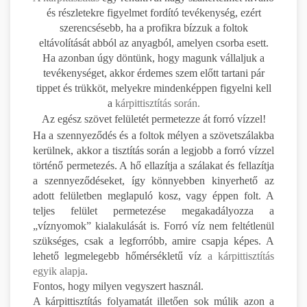
és részletekre figyelmet fordító tevékenység, ezért
szerencsésebb, ha a profikra bízzuk a foltok
eltávolítását abból az anyagból, amelyen csorba esett.
Ha azonban úgy döntünk, hogy magunk vállaljuk a
tevékenységet, akkor érdemes szem előtt tartani pár
tippet és trükköt, melyekre mindenképpen figyelni kell
a
kárpittisztítás során.
Az egész szövet felületét permetezze át forró vízzel!
Ha a szennyeződés és a foltok mélyen a szövetszálakba
kerülnek, akkor a tisztítás során a legjobb a forró vízzel
történő permetezés. A hő ellazítja a szálakat és fellazítja
a szennyeződéseket, így könnyebben kinyerhető az
adott felületben meglapuló kosz, vagy éppen folt. A
teljes felület permetezése megakadályozza a
„víznyomok” kialakulását is. Forró víz nem feltétlenül
szükséges, csak a legforróbb, amire csapja képes. A
lehető legmelegebb hőmérsékletű víz
a kárpittisztítás
egyik alapja
.
Fontos, hogy milyen vegyszert használ.
A kárpittisztítás folyamatát illetően sok múlik azon a