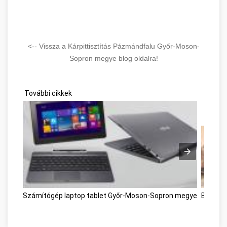
<-- Vissza a Kárpittisztítás Pázmándfalu Győr-Moson-
Sopron megye blog oldalra!
További cikkek
Számítógép laptop tablet Győr-Moson-Sopron megye
Bútor á