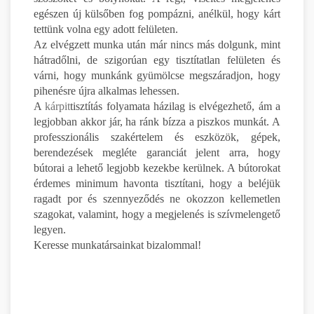
egészen új külsőben fog pompázni, anélkül, hogy kárt
tettünk volna egy adott felületen.
Az elvégzett munka után már nincs más dolgunk, mint
hátradőlni, de szigorúan egy tisztítatlan felületen és
várni, hogy munkánk gyümölcse megszáradjon, hogy
pihenésre újra alkalmas lehessen.
A
kárpit
tisztítás folyamata házilag is elvégezhető, ám a
legjobban akkor jár, ha ránk bízza a piszkos munkát. A
professzionális szakértelem és eszközök, gépek,
berendezések megléte garanciát jelent arra, hogy
bútorai a lehető legjobb kezekbe kerülnek. A bútorokat
érdemes minimum havonta tisztítani, hogy a beléjük
ragadt por és szennyeződés ne okozzon kellemetlen
szagokat, valamint, hogy a megjelenés is szívmelengető
legyen.
Keresse munkatársainkat bizalommal!