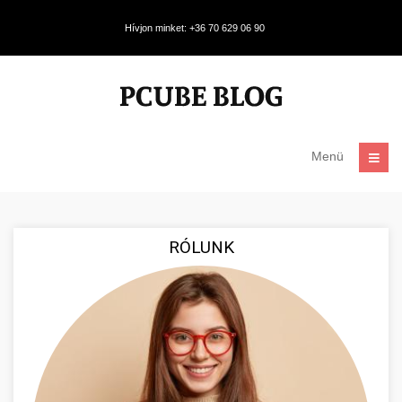
Hívjon minket: +36 70 629 06 90
Menü
RÓLUNK