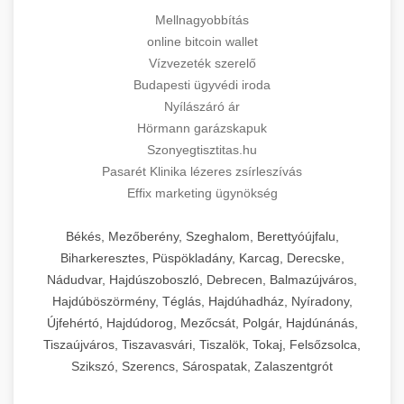
Mellnagyobbítás
online bitcoin wallet
Vízvezeték szerelő
Budapesti ügyvédi iroda
Nyílászáró ár
Hörmann garázskapuk
Szonyegtisztitas.hu
Pasarét Klinika lézeres zsírleszívás
Effix marketing ügynökség
Békés, Mezőberény, Szeghalom, Berettyóújfalu,
Biharkeresztes, Püspökladány, Karcag, Derecske,
Nádudvar, Hajdúszoboszló, Debrecen, Balmazújváros,
Hajdúböszörmény, Téglás, Hajdúhadház, Nyíradony,
Újfehértó, Hajdúdorog, Mezőcsát, Polgár, Hajdúnánás,
Tiszaújváros, Tiszavasvári, Tiszalök, Tokaj, Felsőzsolca,
Szikszó, Szerencs, Sárospatak, Zalaszentgrót