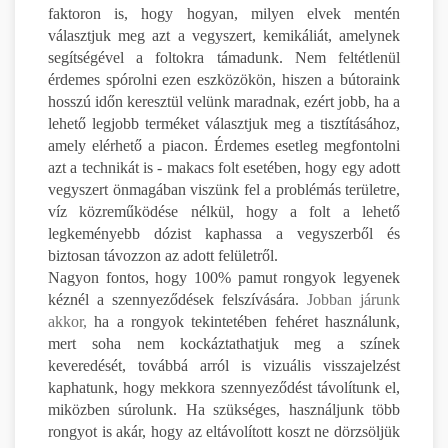
faktoron is, hogy hogyan, milyen elvek mentén
választjuk meg azt a vegyszert, kemikáliát, amelynek
segítségével a foltokra támadunk. Nem feltétlenül
érdemes spórolni ezen eszközökön, hiszen a bútoraink
hosszú időn keresztül velünk maradnak, ezért jobb, ha a
lehető legjobb terméket választjuk meg a tisztításához,
amely elérhető a piacon. Érdemes esetleg megfontolni
azt a technikát is - makacs folt esetében, hogy egy adott
vegyszert önmagában viszünk fel a problémás területre,
víz közreműködése nélkül, hogy a folt a lehető
legkeményebb dózist kaphassa a vegyszerből és
biztosan távozzon az adott felületről.
Nagyon fontos, hogy 100% pamut rongyok legyenek
kéznél a szennyeződések felszívására.
Jobban járunk
akkor,
ha a rongyok tekintetében fehéret használunk,
mert soha nem kockáztathatjuk meg a színek
keveredését, továbbá arról is vizuális visszajelzést
kaphatunk, hogy mekkora szennyeződést távolítunk el,
miközben súrolunk. Ha szükséges, használjunk több
rongyot is akár, hogy az eltávolított koszt ne dörzsöljük