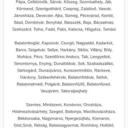
Pápa, Celldömölk, Sárvár, Kőszeg, Szombathely, Ják,
Körmend, Szentgotthárd, Csepreg, Zalalövő, Vasvár,
Jánosháza, Devecser, Ajka, Sümeg, Pécsvárad, Komló,
Sásd, Dombóvár, Bonyhád, Bátaszék, Baja, Bácsalmás,
Szekszárd, Tolna, Fadd, Paks, Kalocsa, Hőgyész, Tamási
Balatonboglár, Kaposvár, Csurgó, Nagyatád, Kadarkút,
Barcs, Szigetvár, Sellye, Harkány, Siklós, Villány, Bóly,
Mohács, Pécs, Szentlőrinc Andocs, Tab, Lengyeltóti,
Simontornya, Enying, Dunaföldvár, Solt, Szabadszállás,
Sárbogárd, Dunaújváros, Kunszentmiklós, Ráckeve,
Gárdony, Székesfehérvár, Balatonföldvár, Siófok,
Balatonalmádi, Polgárdi, Balatonfűzfő, Balatonfüred,
Veszprém, Sátoraljaújhely
Szentes, Mindszent, Kondoros, Orosháza,
Hódmezővásárhely, Szeged, Battonya, Mezőkovácsháza,
Békéscsaba, Nagymaros, Nyergesújfalu, Kismaros,
Göd,Szob, Rétság, Balassagyarmat, Romhány, Hollókő,