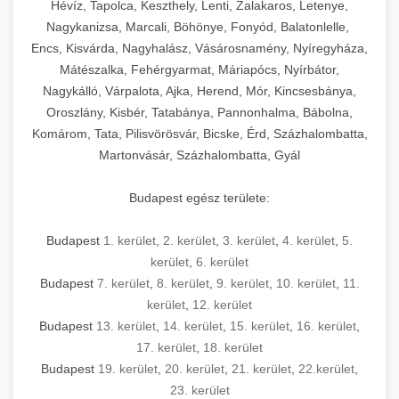
Hévíz, Tapolca, Keszthely, Lenti, Zalakaros, Letenye,
Nagykanizsa, Marcali, Böhönye, Fonyód, Balatonlelle,
Encs, Kisvárda, Nagyhalász, Vásárosnamény, Nyíregyháza,
Mátészalka, Fehérgyarmat, Máriapócs, Nyírbátor,
Nagykálló, Várpalota, Ajka, Herend, Mór, Kincsesbánya,
Oroszlány, Kisbér, Tatabánya, Pannonhalma, Bábolna,
Komárom, Tata, Pilisvörösvár, Bicske, Érd, Százhalombatta,
Martonvásár, Százhalombatta, Gyál
Budapest egész területe:
Budapest
1. kerület
,
2. kerület
,
3. kerület
,
4. kerület
,
5.
kerület
,
6. kerület
Budapest
7. kerület
,
8. kerület
,
9. kerület
,
10. kerület
,
11.
kerület
,
12. kerület
Budapest
13. kerület
,
14. kerület
,
15. kerület
,
16. kerület
,
17. kerület
,
18. kerület
Budapest
19. kerület
,
20. kerület
,
21. kerület
,
22.kerület
,
23. kerület