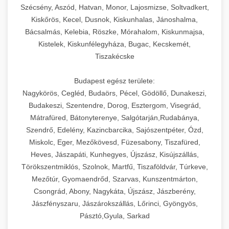
Szécsény, Aszód, Hatvan, Monor, Lajosmizse, Soltvadkert,
Kiskőrös, Kecel, Dusnok, Kiskunhalas, Jánoshalma,
Bácsalmás, Kelebia, Röszke, Mórahalom, Kiskunmajsa,
Kistelek, Kiskunfélegyháza, Bugac, Kecskemét,
Tiszakécske
Budapest egész területe:
Nagykörös, Cegléd, Budaörs, Pécel, Gödöllő, Dunakeszi,
Budakeszi, Szentendre, Dorog, Esztergom, Visegrád,
Mátrafüred, Bátonyterenye, Salgótarján,Rudabánya,
Szendrő, Edelény, Kazincbarcika, Sajószentpéter, Ózd,
Miskolc, Eger, Mezőkövesd, Füzesabony, Tiszafüred,
Heves, Jászapáti, Kunhegyes, Újszász, Kisújszállás,
Törökszentmiklós, Szolnok, Martfű, Tiszaföldvár, Túrkeve,
Mezőtúr, Gyomaendrőd, Szarvas, Kunszentmárton,
Csongrád, Abony, Nagykáta, Újszász, Jászberény,
Jászfényszaru, Jászárokszállás, Lőrinci, Gyöngyös,
Pásztó,Gyula, Sarkad