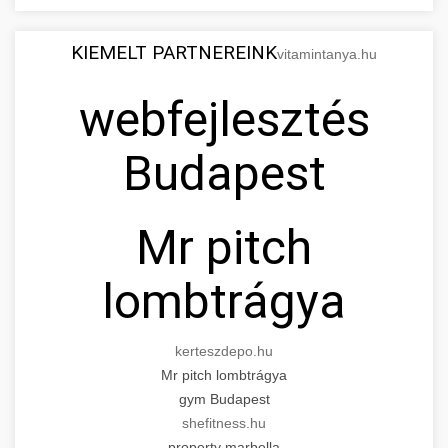
KIEMELT PARTNEREINK
vitamintanya.hu
webfejlesztés
Budapest
Mr pitch
lombtrágya
kerteszdepo.hu
Mr pitch lombtrágya
gym Budapest
shefitness.hu
property marbella