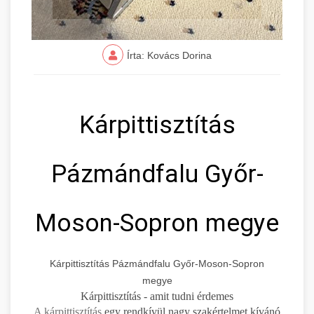
Írta: Kovács Dorina
Kárpittisztítás
Pázmándfalu Győr-
Moson-Sopron megye
Kárpittisztítás Pázmándfalu Győr-Moson-Sopron
megye
Kárpittisztítás - amit tudni érdemes
A kárpittisztítás
egy rendkívül nagy szakértelmet kívánó