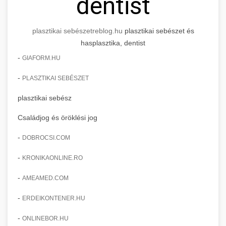
dentist
plasztikai sebészet
reblog.hu
plasztikai sebészet és
hasplasztika, dentist
-
GIAFORM.HU
-
PLASZTIKAI SEBÉSZET
plasztikai sebész
Családjog és öröklési jog
-
DOBROCSI.COM
-
KRONIKAONLINE.RO
-
AMEAMED.COM
-
ERDEIKONTENER.HU
-
ONLINEBOR.HU