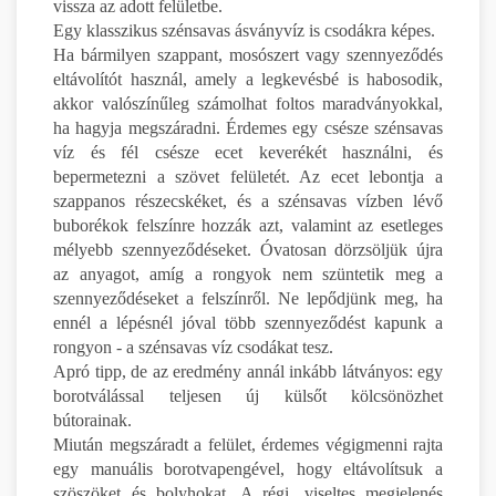
vissza az adott felületbe.
Egy klasszikus szénsavas ásványvíz is csodákra képes.
Ha bármilyen szappant, mosószert vagy szennyeződés
eltávolítót használ, amely a legkevésbé is habosodik,
akkor valószínűleg számolhat foltos maradványokkal,
ha hagyja megszáradni. Érdemes egy csésze szénsavas
víz és fél csésze ecet keverékét használni, és
bepermetezni a szövet felületét. Az ecet lebontja a
szappanos részecskéket, és a szénsavas vízben lévő
buborékok felszínre hozzák azt, valamint az esetleges
mélyebb szennyeződéseket. Óvatosan dörzsöljük újra
az anyagot, amíg a rongyok nem szüntetik meg a
szennyeződéseket a felszínről. Ne lepődjünk meg, ha
ennél a lépésnél jóval több szennyeződést kapunk a
rongyon - a szénsavas víz csodákat tesz.
Apró tipp, de az eredmény annál inkább látványos: egy
borotválással teljesen új külsőt kölcsönözhet
bútorainak.
Miután megszáradt a felület, érdemes végigmenni rajta
egy manuális borotvapengével, hogy eltávolítsuk a
szöszöket és bolyhokat. A régi, viseltes megjelenés