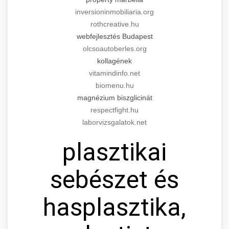
inversioninmobiliaria.org
rothcreative.hu
webfejlesztés Budapest
olcsoautoberles.org
kollagének
vitamindinfo.net
biomenu.hu
magnézium biszglicinát
respectfight.hu
laborvizsgalatok.net
plasztikai
sebészet és
hasplasztika,