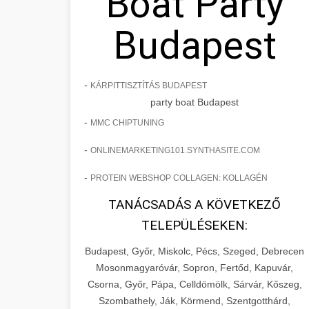
Boat Party
Budapest
-
KÁRPITTISZTÍTÁS BUDAPEST
party boat Budapest
-
MMC CHIPTUNING
-
ONLINEMARKETING101.SYNTHASITE.COM
-
PROTEIN WEBSHOP COLLAGEN: KOLLAGÉN
TANÁCSADÁS A KÖVETKEZŐ
TELEPÜLÉSEKEN:
Budapest, Győr, Miskolc, Pécs, Szeged, Debrecen
Mosonmagyaróvár, Sopron, Fertőd, Kapuvár,
Csorna, Győr, Pápa, Celldömölk, Sárvár, Kőszeg,
Szombathely, Ják, Körmend, Szentgotthárd,