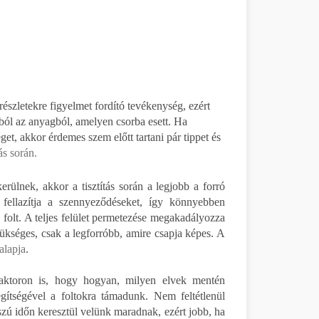
észletekre figyelmet fordító tevékenység, ezért
abból az anyagból, amelyen csorba esett. Ha
t, akkor érdemes szem előtt tartani pár tippet és
tás során.
rülnek, akkor a tisztítás során a legjobb a forró
s fellazítja a szennyeződéseket, így könnyebben
 folt. A teljes felület permetezése megakadályozza
zükséges, csak a legforróbb, amire csapja képes. A
 alapja
.
 faktoron is, hogy hogyan, milyen elvek mentén
gítségével a foltokra támadunk. Nem feltétlenül
zú időn keresztül velünk maradnak, ezért jobb, ha