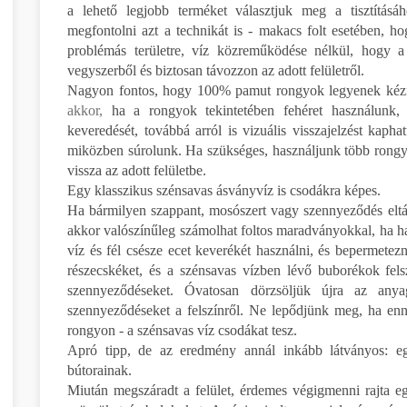
a lehető legjobb terméket választjuk meg a tisztításá
megfontolni azt a technikát is - makacs folt esetében, 
problémás területre, víz közreműködése nélkül, hogy a
vegyszerből és biztosan távozzon az adott felületről.
Nagyon fontos, hogy 100% pamut rongyok legyenek kézné
akkor,
ha a rongyok tekintetében fehéret használunk,
keveredését, továbbá arról is vizuális visszajelzést kap
miközben súrolunk. Ha szükséges, használjunk több rongyot
vissza az adott felületbe.
Egy klasszikus szénsavas ásványvíz is csodákra képes.
Ha bármilyen szappant, mosószert vagy szennyeződés eltáv
akkor valószínűleg számolhat foltos maradványokkal, ha 
víz és fél csésze ecet keverékét használni, és bepermetezn
részecskéket, és a szénsavas vízben lévő buborékok fels
szennyeződéseket. Óvatosan dörzsöljük újra az an
szennyeződéseket a felszínről. Ne lepődjünk meg, ha enn
rongyon - a szénsavas víz csodákat tesz.
Apró tipp, de az eredmény annál inkább látványos: egy
bútorainak.
Miután megszáradt a felület, érdemes végigmenni rajta e