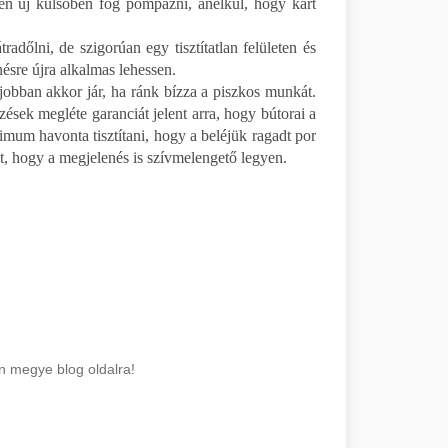
zen új külsőben fog pompázni, anélkül, hogy kárt
dőlni, de szigorúan egy tisztítatlan felületen és
sre újra alkalmas lehessen.
egjobban akkor jár, ha ránk bízza a piszkos munkát.
ések megléte garanciát jelent arra, hogy bútorai a
mum havonta tisztítani, hogy a beléjük ragadt por
, hogy a megjelenés is szívmelengető legyen.
n megye blog oldalra!