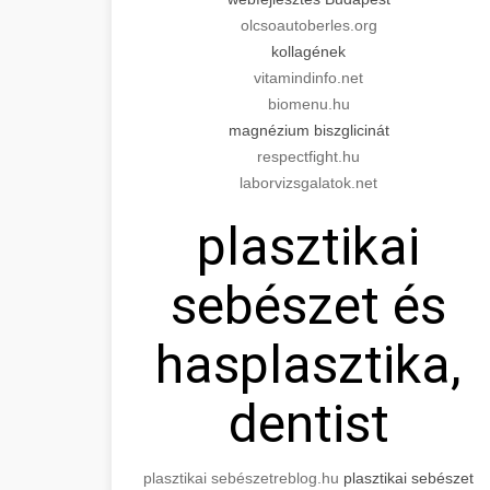
olcsoautoberles.org
kollagének
vitamindinfo.net
biomenu.hu
magnézium biszglicinát
respectfight.hu
laborvizsgalatok.net
plasztikai
sebészet és
hasplasztika,
dentist
plasztikai sebészet
reblog.hu
plasztikai sebészet