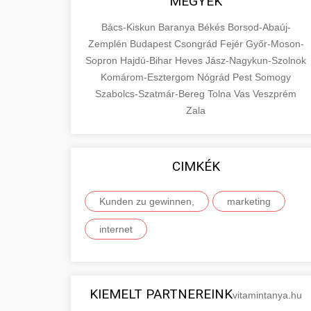
MEGYÉK
Bács-Kiskun
Baranya
Békés
Borsod-Abaúj-
Zemplén
Budapest
Csongrád
Fejér
Győr-Moson-
Sopron
Hajdú-Bihar
Heves
Jász-Nagykun-Szolnok
Komárom-Esztergom
Nógrád
Pest
Somogy
Szabolcs-Szatmár-Bereg
Tolna
Vas
Veszprém
Zala
CIMKÉK
Kunden zu gewinnen,
marketing
internet
KIEMELT PARTNEREINK
vitamintanya.hu