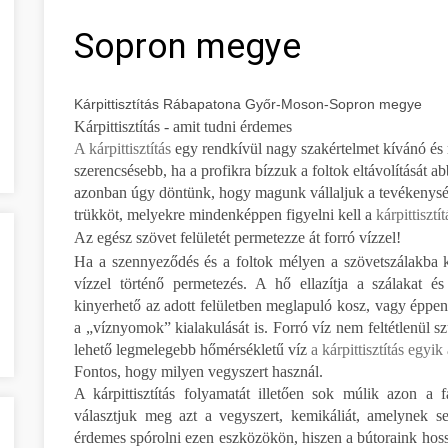
Sopron megye
Kárpittisztítás Rábapatona Győr-Moson-Sopron megye
Kárpittisztítás - amit tudni érdemes
A kárpittisztítás
egy rendkívül nagy szakértelmet kívánó és r
szerencsésebb, ha a profikra bízzuk a foltok eltávolítását 
azonban úgy döntünk, hogy magunk vállaljuk a tevékenysége
trükköt, melyekre mindenképpen figyelni kell a
kárpittisztí
Az egész szövet felületét permetezze át forró vízzel!
Ha a szennyeződés és a foltok mélyen a szövetszálakba ke
vízzel történő permetezés. A hő ellazítja a szálakat é
kinyerhető az adott felületben meglapuló kosz, vagy éppen
a „víznyomok” kialakulását is. Forró víz nem feltétlenül s
lehető legmelegebb hőmérsékletű víz
a kárpittisztítás egyik
Fontos, hogy milyen vegyszert használ.
A kárpittisztítás folyamatát illetően sok múlik azon a
választjuk meg azt a vegyszert, kemikáliát, amelynek se
érdemes spórolni ezen eszközökön, hiszen a bútoraink hoss