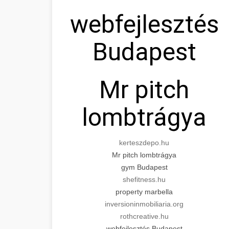
webfejlesztés
Budapest
Mr pitch
lombtrágya
kerteszdepo.hu
Mr pitch lombtrágya
gym Budapest
shefitness.hu
property marbella
inversioninmobiliaria.org
rothcreative.hu
webfejlesztés Budapest