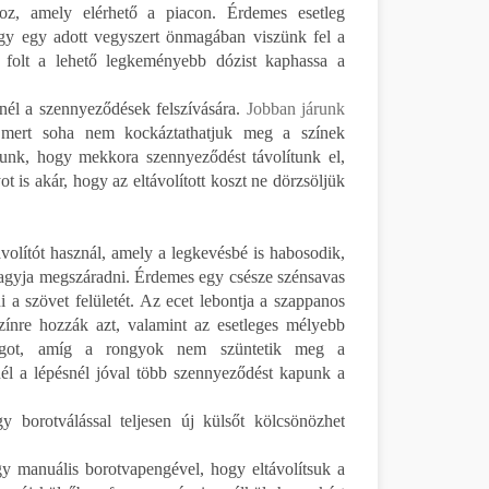
hoz, amely elérhető a piacon. Érdemes esetleg
hogy egy adott vegyszert önmagában viszünk fel a
 folt a lehető legkeményebb dózist kaphassa a
l a szennyeződések felszívására.
Jobban járunk
 mert soha nem kockáztathatjuk meg a színek
hatunk, hogy mekkora szennyeződést távolítunk el,
 is akár, hogy az eltávolított koszt ne dörzsöljük
olítót használ, amely a legkevésbé is habosodik,
hagyja megszáradni. Érdemes egy csésze szénsavas
i a szövet felületét. Az ecet lebontja a szappanos
zínre hozzák azt, valamint az esetleges mélyebb
yagot, amíg a rongyok nem szüntetik meg a
él a lépésnél jóval több szennyeződést kapunk a
 borotválással teljesen új külsőt kölcsönözhet
gy manuális borotvapengével, hogy eltávolítsuk a