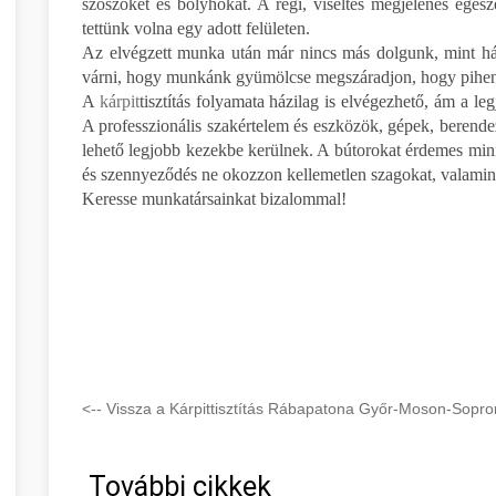
szöszöket és bolyhokat. A régi, viseltes megjelenés egés
tettünk volna egy adott felületen.
Az elvégzett munka után már nincs más dolgunk, mint hátra
várni, hogy munkánk gyümölcse megszáradjon, hogy pihené
A
kárpit
tisztítás folyamata házilag is elvégezhető, ám a l
A professzionális szakértelem és eszközök, gépek, berendez
lehető legjobb kezekbe kerülnek. A bútorokat érdemes mini
és szennyeződés ne okozzon kellemetlen szagokat, valamint
Keresse munkatársainkat bizalommal!
<-- Vissza a Kárpittisztítás Rábapatona Győr-Moson-Sopro
További cikkek