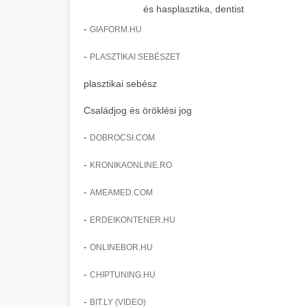
és hasplasztika, dentist
-
GIAFORM.HU
-
PLASZTIKAI SEBÉSZET
plasztikai sebész
Családjog és öröklési jog
-
DOBROCSI.COM
-
KRONIKAONLINE.RO
-
AMEAMED.COM
-
ERDEIKONTENER.HU
-
ONLINEBOR.HU
-
CHIPTUNING.HU
-
BIT.LY (VIDEO)