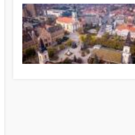
Kecskemét, az Alföld „hírös” nagyvárosa Győr-Moson-So