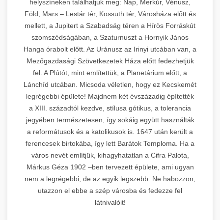
helyszíneken találhatjuk meg: Nap, Merkúr, Vénusz,
Föld, Mars – Lestár tér, Kossuth tér, Városháza előtt és
mellett, a Jupitert a Szabadság téren a Hírös Forráskút
szomszédságában, a Szaturnuszt a Hornyik János
Hanga órabolt előtt. Az Uránusz az Irinyi utcában van, a
Mezőgazdasági Szövetkezetek Háza előtt fedezhetjük
fel. A Plútót, mint említettük, a Planetárium előtt, a
Lánchíd utcában. Micsoda véletlen, hogy ez Kecskemét
legrégebbi épülete! Majdnem két évszázadig építették
a XIII. századtól kezdve, stílusa gótikus, a tolerancia
jegyében természetesen, így sokáig együtt használták
a reformátusok és a katolikusok is. 1647 után került a
ferencesek birtokába, így lett Barátok Temploma. Ha a
város nevét említjük, kihagyhatatlan a Cifra Palota,
Márkus Géza 1902 –ben tervezett épülete, ami ugyan
nem a legrégebbi, de az egyik legszebb. Ne habozzon,
utazzon el ebbe a szép városba és fedezze fel
látnivalóit!