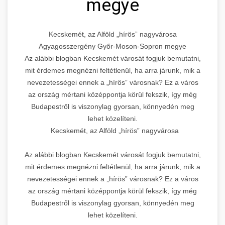
megye
Kecskemét, az Alföld „hírös” nagyvárosa
Agyagosszergény Győr-Moson-Sopron megye
Az alábbi blogban Kecskemét városát fogjuk bemutatni,
mit érdemes megnézni feltétlenül, ha arra járunk, mik a
nevezetességei ennek a „hírös” városnak? Ez a város
az ország mértani középpontja körül fekszik, így még
Budapestről is viszonylag gyorsan, könnyedén meg
lehet közelíteni.
Kecskemét, az Alföld „hírös” nagyvárosa
Az alábbi blogban Kecskemét városát fogjuk bemutatni,
mit érdemes megnézni feltétlenül, ha arra járunk, mik a
nevezetességei ennek a „hírös” városnak? Ez a város
az ország mértani középpontja körül fekszik, így még
Budapestről is viszonylag gyorsan, könnyedén meg
lehet közelíteni.