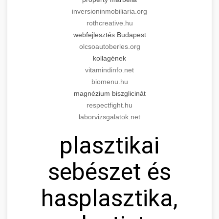
inversioninmobiliaria.org
rothcreative.hu
webfejlesztés Budapest
olcsoautoberles.org
kollagének
vitamindinfo.net
biomenu.hu
magnézium biszglicinát
respectfight.hu
laborvizsgalatok.net
plasztikai
sebészet és
hasplasztika,