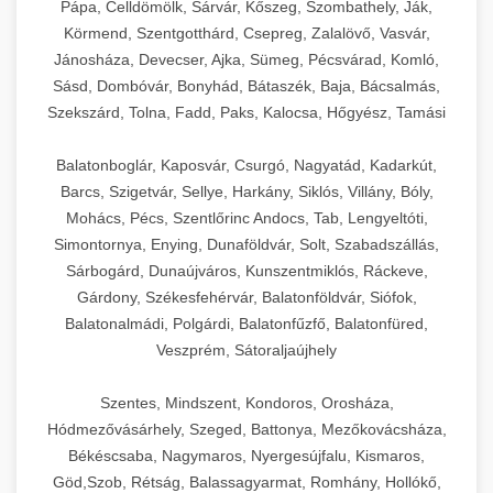
Pápa, Celldömölk, Sárvár, Kőszeg, Szombathely, Ják,
Körmend, Szentgotthárd, Csepreg, Zalalövő, Vasvár,
Jánosháza, Devecser, Ajka, Sümeg, Pécsvárad, Komló,
Sásd, Dombóvár, Bonyhád, Bátaszék, Baja, Bácsalmás,
Szekszárd, Tolna, Fadd, Paks, Kalocsa, Hőgyész, Tamási
Balatonboglár, Kaposvár, Csurgó, Nagyatád, Kadarkút,
Barcs, Szigetvár, Sellye, Harkány, Siklós, Villány, Bóly,
Mohács, Pécs, Szentlőrinc Andocs, Tab, Lengyeltóti,
Simontornya, Enying, Dunaföldvár, Solt, Szabadszállás,
Sárbogárd, Dunaújváros, Kunszentmiklós, Ráckeve,
Gárdony, Székesfehérvár, Balatonföldvár, Siófok,
Balatonalmádi, Polgárdi, Balatonfűzfő, Balatonfüred,
Veszprém, Sátoraljaújhely
Szentes, Mindszent, Kondoros, Orosháza,
Hódmezővásárhely, Szeged, Battonya, Mezőkovácsháza,
Békéscsaba, Nagymaros, Nyergesújfalu, Kismaros,
Göd,Szob, Rétság, Balassagyarmat, Romhány, Hollókő,