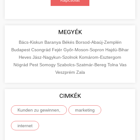
Kapcsolat
MEGYÉK
Bács-Kiskun
Baranya
Békés
Borsod-Abaúj-Zemplén
Budapest
Csongrád
Fejér
Győr-Moson-Sopron
Hajdú-Bihar
Heves
Jász-Nagykun-Szolnok
Komárom-Esztergom
Nógrád
Pest
Somogy
Szabolcs-Szatmár-Bereg
Tolna
Vas
Veszprém
Zala
CIMKÉK
Kunden zu gewinnen,
marketing
internet