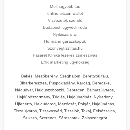
Mellnagyobbítás
online bitcoin wallet
Vízvezeték szerelő
Budapesti ügyvédi iroda
Nyílászáró ár
Hörmann garázskapuk
Szonyegtisztitas.hu
Pasarét Klinika lézeres zsírleszívás
Effix marketing ügynökség
Békés, Mezőberény, Szeghalom, Berettyóújfalu,
Biharkeresztes, Püspökladány, Karcag, Derecske,
Nádudvar, Hajdúszoboszló, Debrecen, Balmazújváros,
Hajdúböszörmény, Téglás, Hajdúhadház, Nyíradony,
Újfehértó, Hajdúdorog, Mezőcsát, Polgár, Hajdúnánás,
Tiszaújváros, Tiszavasvári, Tiszalök, Tokaj, Felsőzsolca,
Szikszó, Szerencs, Sárospatak, Zalaszentgrót