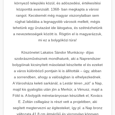
környező település közül, és adószedési, értékesítési
központtá avanzsált. 1368- ban megkapta a városi
rangot. Kecskemét még magyar viszonylatban sem
rúghat labdába a legnagyobb városok mellett, mégis
tehetünk egy űrutazást ide látogatva, és szétnézhetünk
a nevezetességek között is. Rögtön el is magyarázzuk,
mi ez a bolygóközi túra!
Köszönetet Lakatos Sándor Munkácsy- díjas
szobrászművésznek mondhatunk, aki a Naprendszer
bolygóinak kicsinyített másolatait készítette el és ezeket
a város különböző pontjain ki is állították – úgy, abban
a sorrendben, ahogy a valóságban is elhelyezkednek.
A Városháza keleti sarkánál, a Lestár téren „süt” a Nap,
majd kis gyaloglás után jön a Merkúr, a Vénusz, majd a
Föld is. A bolygók méretarányosan készültek el, Kovács
E. Zoltán csillagász is részt vett a projektben, aki
segített megtervezni az égitesteket, így pl. a Nap bronz
változata 41,8 cm átmérőjű és viszonylag könnyen