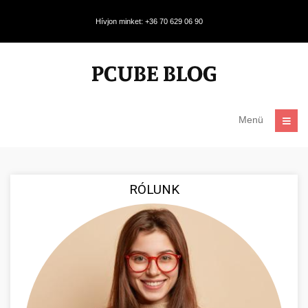
Hívjon minket: +36 70 629 06 90
Menü
RÓLUNK