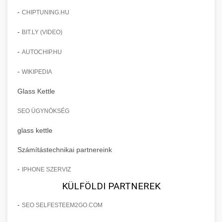
-
CHIPTUNING.HU
-
BIT.LY (VIDEO)
-
AUTOCHIP.HU
-
WIKIPEDIA
Glass Kettle
SEO ÜGYNÖKSÉG
glass kettle
Számítástechnikai partnereink
-
IPHONE SZERVIZ
KÜLFÖLDI PARTNEREK
-
SEO SELFESTEEM2GO.COM