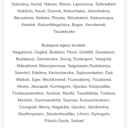
Szécsény, Aszód, Hatvan, Monor, Lajosmizse, Soltvadkert,
Kiskőrös, Kecel, Dusnok, Kiskunhalas, Jánoshalma,
Bácsalmás, Kelebia, Röszke, Mórahalom, Kiskunmajsa,
Kistelek, Kiskunfélegyháza, Bugac, Kecskemét,
Tiszakécske
Budapest egész területe:
Nagykörös, Cegléd, Budaörs, Pécel, Gödöllő, Dunakeszi,
Budakeszi, Szentendre, Dorog, Esztergom, Visegrád,
Mátrafüred, Bátonyterenye, Salgótarján,Rudabánya,
Szendrő, Edelény, Kazincbarcika, Sajószentpéter, Ózd,
Miskolc, Eger, Mezőkövesd, Füzesabony, Tiszafüred,
Heves, Jászapáti, Kunhegyes, Újszász, Kisújszállás,
Törökszentmiklós, Szolnok, Martfű, Tiszaföldvár, Túrkeve,
Mezőtúr, Gyomaendrőd, Szarvas, Kunszentmárton,
Csongrád, Abony, Nagykáta, Újszász, Jászberény,
Jászfényszaru, Jászárokszállás, Lőrinci, Gyöngyös,
Pásztó,Gyula, Sarkad