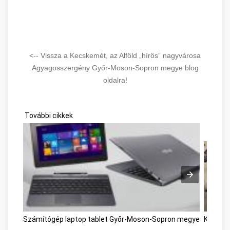
<-- Vissza a Kecskemét, az Alföld „hírös” nagyvárosa
Agyagosszergény Győr-Moson-Sopron megye blog
oldalra!
További cikkek
Számítógép laptop tablet Győr-Moson-Sopron megye
Kárpitt