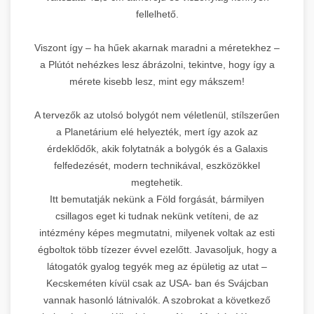
fellelhető.
Viszont így – ha hűek akarnak maradni a méretekhez –
a Plútót nehézkes lesz ábrázolni, tekintve, hogy így a
mérete kisebb lesz, mint egy mákszem!
A tervezők az utolsó bolygót nem véletlenül, stílszerűen
a Planetárium elé helyezték, mert így azok az
érdeklődők, akik folytatnák a bolygók és a Galaxis
felfedezését, modern technikával, eszközökkel
megtehetik.
Itt bemutatják nekünk a Föld forgását, bármilyen
csillagos eget ki tudnak nekünk vetíteni, de az
intézmény képes megmutatni, milyenek voltak az esti
égboltok több tízezer évvel ezelőtt. Javasoljuk, hogy a
látogatók gyalog tegyék meg az épületig az utat –
Kecskeméten kívül csak az USA- ban és Svájcban
vannak hasonló látnivalók. A szobrokat a következő