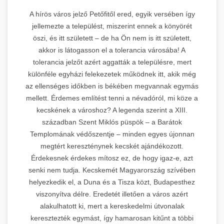
A hírös város jelző Petőfitől ered, egyik versében így
jellemezte a települést, miszerint ennek a könyörét
öszi, és itt született – de ha Ön nem is itt született,
akkor is látogasson el a tolerancia városába! A
tolerancia jelzőt azért aggatták a településre, mert
különféle egyházi felekezetek működnek itt, akik még
az ellenséges időkben is békében megvannak egymás
mellett. Érdemes említést tenni a névadóról, mi köze a
kecskének a városhoz? A legenda szerint a XIII.
században Szent Miklós püspök – a Barátok
Templomának védőszentje – minden egyes újonnan
megtért kereszténynek kecskét ajándékozott.
Érdekesnek érdekes mítosz ez, de hogy igaz-e, azt
senki nem tudja. Kecskemét Magyarország szívében
helyezkedik el, a Duna és a Tisza közt, Budapesthez
viszonyítva délre. Eredetét illetően a város azért
alakulhatott ki, mert a kereskedelmi útvonalak
keresztezték egymást, így hamarosan kitűnt a többi