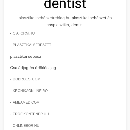
dentist
plasztikai sebészet
reblog.hu
plasztikai sebészet és
hasplasztika, dentist
-
GIAFORM.HU
-
PLASZTIKAI SEBÉSZET
plasztikai sebész
Családjog és öröklési jog
-
DOBROCSI.COM
-
KRONIKAONLINE.RO
-
AMEAMED.COM
-
ERDEIKONTENER.HU
-
ONLINEBOR.HU