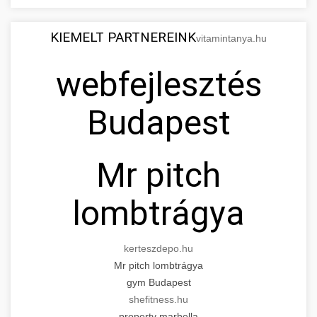
KIEMELT PARTNEREINK
vitamintanya.hu
webfejlesztés
Budapest
Mr pitch
lombtrágya
kerteszdepo.hu
Mr pitch lombtrágya
gym Budapest
shefitness.hu
property marbella