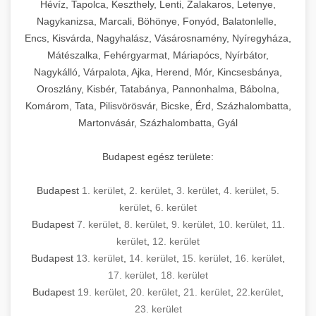
Hévíz, Tapolca, Keszthely, Lenti, Zalakaros, Letenye,
Nagykanizsa, Marcali, Böhönye, Fonyód, Balatonlelle,
Encs, Kisvárda, Nagyhalász, Vásárosnamény, Nyíregyháza,
Mátészalka, Fehérgyarmat, Máriapócs, Nyírbátor,
Nagykálló, Várpalota, Ajka, Herend, Mór, Kincsesbánya,
Oroszlány, Kisbér, Tatabánya, Pannonhalma, Bábolna,
Komárom, Tata, Pilisvörösvár, Bicske, Érd, Százhalombatta,
Martonvásár, Százhalombatta, Gyál
Budapest egész területe:
Budapest
1. kerület
,
2. kerület
,
3. kerület
,
4. kerület
,
5.
kerület
,
6. kerület
Budapest
7. kerület
,
8. kerület
,
9. kerület
,
10. kerület
,
11.
kerület
,
12. kerület
Budapest
13. kerület
,
14. kerület
,
15. kerület
,
16. kerület
,
17. kerület
,
18. kerület
Budapest
19. kerület
,
20. kerület
,
21. kerület
,
22.kerület
,
23. kerület