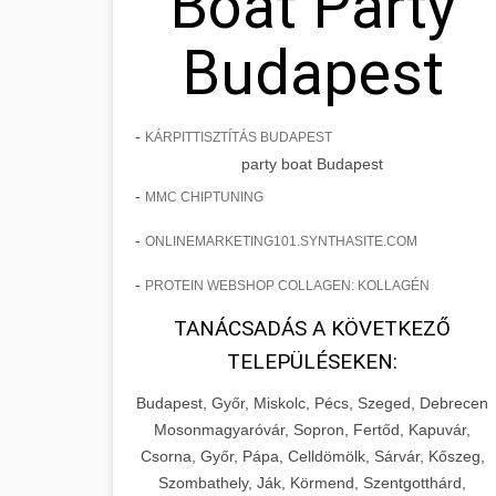
Boat Party
Budapest
-
KÁRPITTISZTÍTÁS BUDAPEST
party boat Budapest
-
MMC CHIPTUNING
-
ONLINEMARKETING101.SYNTHASITE.COM
-
PROTEIN WEBSHOP COLLAGEN: KOLLAGÉN
TANÁCSADÁS A KÖVETKEZŐ
TELEPÜLÉSEKEN:
Budapest, Győr, Miskolc, Pécs, Szeged, Debrecen
Mosonmagyaróvár, Sopron, Fertőd, Kapuvár,
Csorna, Győr, Pápa, Celldömölk, Sárvár, Kőszeg,
Szombathely, Ják, Körmend, Szentgotthárd,