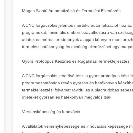
Magas Szintű Automatizáció és Termelési Ellenőrzés
A CNC forgácsolás jelentős mértékű automatizációt hoz az 
programokat, minimális emberi beavatkozásra van szükség 
adatok és mérési eredmények alapján könnyen monitorozhat
termelési hatékonyság és minőség ellenőrzését egy magasa
Gyors Prototípus Készítés és Rugalmas Termékfejlesztés
A CNC forgácsolás lehetővé teszi a gyors prototípus készít
programozhatósága révén gyorsan és hatékonyan készíthető
termékfejlesztési folyamat rövidül és a piacra dobás sebess
ötleteket gyorsan és hatékonyan megvalósítsák.
Versenyképesség és Innováció
A vállalatok versenyképessége és innovációs képessége m