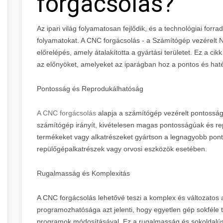
forgácsolás?
Az ipari világ folyamatosan fejlődik, és a technológiai forra
folyamatokat. A CNC forgácsolás - a Számítógép vezérelt 
előrelépés, amely átalakította a gyártási területet. Ez a ci
az előnyöket, amelyeket az iparágban hoz a pontos és hat
Pontosság és Reprodukálhatóság
A CNC forgácsolás
alapja a számítógép vezérelt pontossá
számítógép irányít, kivételesen magas pontosságúak és re
termékeket vagy alkatrészeket gyártson a legnagyobb pont
repülőgépalkatrészek vagy orvosi eszközök esetében.
Rugalmasság és Komplexitás
A CNC forgácsolás lehetővé teszi a komplex és változatos
programozhatósága azt jelenti, hogy egyetlen gép sokféle t
programok módosításával. Ez a rugalmasság és sokoldalúsá