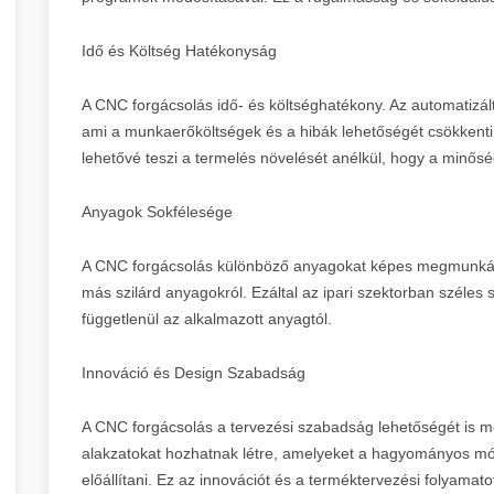
Idő és Költség Hatékonyság
A CNC forgácsolás idő- és költséghatékony. Az automatizál
ami a munkaerőköltségek és a hibák lehetőségét csökkent
lehetővé teszi a termelés növelését anélkül, hogy a minősé
Anyagok Sokfélesége
A CNC forgácsolás különböző anyagokat képes megmunkálni
más szilárd anyagokról. Ezáltal az ipari szektorban széles 
függetlenül az alkalmazott anyagtól.
Innováció és Design Szabadság
A CNC forgácsolás a tervezési szabadság lehetőségét is me
alakzatokat hozhatnak létre, amelyeket a hagyományos mó
előállítani. Ez az innovációt és a terméktervezési folyamatot