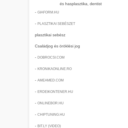
és hasplasztika, dentist
-
GIAFORM.HU
-
PLASZTIKAI SEBÉSZET
plasztikai sebész
Családjog és öröklési jog
-
DOBROCSI.COM
-
KRONIKAONLINE.RO
-
AMEAMED.COM
-
ERDEIKONTENER.HU
-
ONLINEBOR.HU
-
CHIPTUNING.HU
-
BIT.LY (VIDEO)