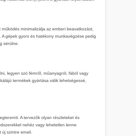
t működés minimalizálja az emberi beavatkozást,
i. A gépek gyors és hatékony munkavégzése pedig
g sérülne.
, legyen szó fémről, műanyagról, fából vagy
skálájú termékek gyártása válik lehetségessé,
gteremti. A tervezők olyan részleteket és
dszerekkel nehéz vagy lehetetlen lenne
 új szintre emeli.