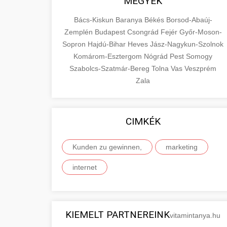
MEGYÉK
Bács-Kiskun
Baranya
Békés
Borsod-Abaúj-
Zemplén
Budapest
Csongrád
Fejér
Győr-Moson-
Sopron
Hajdú-Bihar
Heves
Jász-Nagykun-Szolnok
Komárom-Esztergom
Nógrád
Pest
Somogy
Szabolcs-Szatmár-Bereg
Tolna
Vas
Veszprém
Zala
CIMKÉK
Kunden zu gewinnen,
marketing
internet
KIEMELT PARTNEREINK
vitamintanya.hu