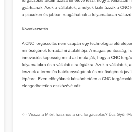
forgácsolás alkalmazása lehetővé teszi, hogy a vállalatok
gyártsanak. Azok a vállalatok, amelyek kiaknázzák a CNC 
a piacokon és jobban reagálhatnak a folyamatosan változó
Következtetés
A CNC forgácsolás nem csupán egy technológiai előrelép
minőségének forradalmi átalakítója. A magas pontosság, 
innovációs képesség mind azt mutatják, hogy a CNC forgác
folyamatokra és a vállalati stratégiákra. Azok a vállalato
lesznek a termelés hatékonyságának és minőségének javítás
lépésre. Ezen előnyöknek köszönhetően a CNC forgácsolás
elengedhetetlen eszközévé vált.
<-- Vissza a Miért hasznos a cnc forgácsolás? Écs Győr-M