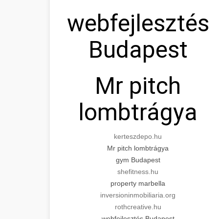
webfejlesztés
Budapest
Mr pitch
lombtrágya
kerteszdepo.hu
Mr pitch lombtrágya
gym Budapest
shefitness.hu
property marbella
inversioninmobiliaria.org
rothcreative.hu
webfejlesztés Budapest