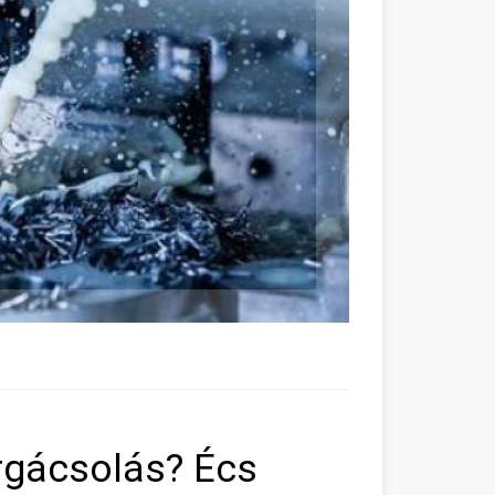
rgácsolás? Écs