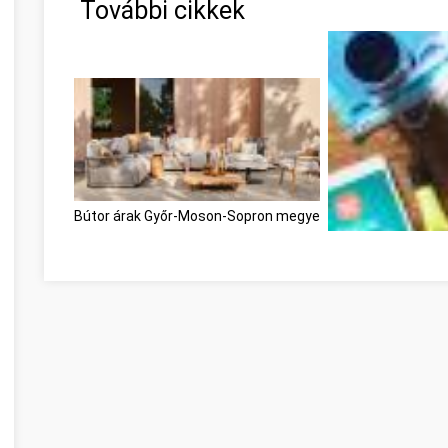
További cikkek
Bútor árak Győr-Moson-Sopron megye
Egyszerű tanácsai