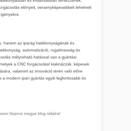
 hatékonyabban és kreatívabban tervezzenek,
forgácsolás előnyeit, versenyképesebbek lehetnek
 igényekre.
és, hanem az iparág hatékonyságának és
hatékonyság, automatizáció, rugalmasság és
solás mélyreható hatással van a gyártási
k, amelyek a CNC forgácsolást kiaknázzák, képesek
ára, valamint az innováció terén való előre
 a modern ipari gyártás egyik legfontosabb és
oson-Sopron megye blog oldalra!