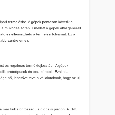
ipari termelésbe. A gépek pontosan követik a
a működés során. Emellett a gépek által generált
ó és ellenőrizhető a termelési folyamat. Ez a
bb szintre emeli.
ést és rugalmas termékfejlesztést. A gépek
k prototípusok és tesztköretek. Ezáltal a
ége nő, lehetővé téve a vállalatoknak, hogy az új
a már kulcsfontosságú a globális piacon. A CNC