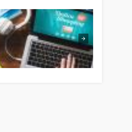
nk az online vásárlást még jövedelmezőbbé teszik! Győr-Moson-Sop