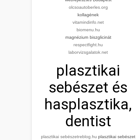
olcsoautoberles.org
kollagének
vitamindinfo.net
biomenu.hu
magnézium biszglicinát
respectfight.hu
laborvizsgalatok.net
plasztikai
sebészet és
hasplasztika,
dentist
plasztikai sebészet
reblog.hu
plasztikai sebészet