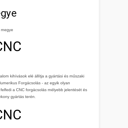
egye
n megye
 CNC
dalom kihívások elé állítja a gyártási és műszaki
Numerikus Forgácsolás - az egyik olyan
kk felfedi a CNC forgácsolás mélyebb jelentését és
ékony gyártás terén.
 CNC