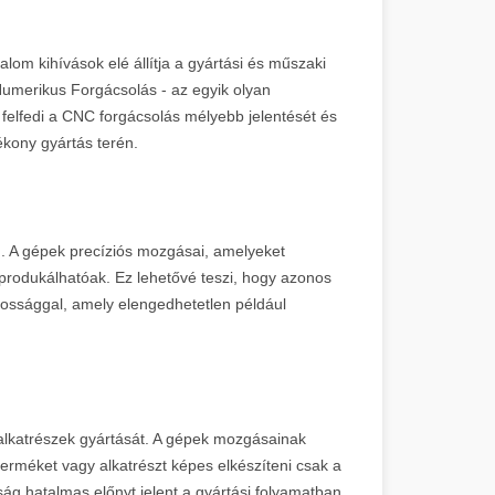
dalom kihívások elé állítja a gyártási és műszaki
Numerikus Forgácsolás - az egyik olyan
kk felfedi a CNC forgácsolás mélyebb jelentését és
ékony gyártás terén.
g. A gépek precíziós mozgásai, amelyeket
produkálhatóak. Ez lehetővé teszi, hogy azonos
ossággal, amely elengedhetetlen például
 alkatrészek gyártását. A gépek mozgásainak
erméket vagy alkatrészt képes elkészíteni csak a
g hatalmas előnyt jelent a gyártási folyamatban.