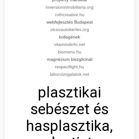
inversioninmobiliaria.org
rothcreative.hu
webfejlesztés Budapest
olcsoautoberles.org
kollagének
vitamindinfo.net
biomenu.hu
magnézium biszglicinát
respectfight.hu
laborvizsgalatok.net
plasztikai
sebészet és
hasplasztika,