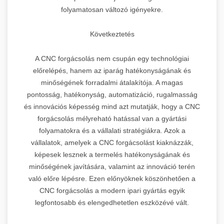
folyamatosan változó igényekre.
Következtetés
A CNC forgácsolás nem csupán egy technológiai
előrelépés, hanem az iparág hatékonyságának és
minőségének forradalmi átalakítója. A magas
pontosság, hatékonyság, automatizáció, rugalmasság
és innovációs képesség mind azt mutatják, hogy a CNC
forgácsolás mélyreható hatással van a gyártási
folyamatokra és a vállalati stratégiákra. Azok a
vállalatok, amelyek a CNC forgácsolást kiaknázzák,
képesek lesznek a termelés hatékonyságának és
minőségének javítására, valamint az innováció terén
való előre lépésre. Ezen előnyöknek köszönhetően a
CNC forgácsolás a modern ipari gyártás egyik
legfontosabb és elengedhetetlen eszközévé vált.