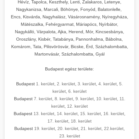
Hévíz, Tapolca, Keszthely, Lenti, Zalakaros, Letenye,
Nagykanizsa, Marcali, Böhönye, Fonyód, Balatonlelle,
Encs, Kisvárda, Nagyhalász, Vásárosnamény, Nyíregyháza,
Mátészalka, Fehérgyarmat, Máriapócs, Nyírbátor,
Nagykálló, Várpalota, Ajka, Herend, Mór, Kincsesbánya,
Oroszlány, Kisbér, Tatabánya, Pannonhalma, Bábolna,
Komárom, Tata, Pilisvörösvár, Bicske, Érd, Százhalombatta,
Martonvásár, Százhalombatta, Gyál
Budapest egész területe:
Budapest
1. kerület
,
2. kerület
,
3. kerület
,
4. kerület
,
5.
kerület
,
6. kerület
Budapest
7. kerület
,
8. kerület
,
9. kerület
,
10. kerület
,
11.
kerület
,
12. kerület
Budapest
13. kerület
,
14. kerület
,
15. kerület
,
16. kerület
,
17. kerület
,
18. kerület
Budapest
19. kerület
,
20. kerület
,
21. kerület
,
22.kerület
,
23. kerület