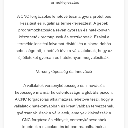
Termékfejlesztés
A CNC forgácsolás lehetővé teszi a gyors prototípus
készítést és rugalmas termékfejlesztést. A gépek
programozhatósága révén gyorsan és hatékonyan
készíthetők prototípusok és tesztköretek. Ezáltal a
termékfejlesztési folyamat rövidül és a piacra dobás
sebessége nő, lehetővé téve a vállalatoknak, hogy az
új ötleteket gyorsan és hatékonyan megvalósítsák.
Versenyképesség és Innováció
A vállalatok versenyképessége és innovációs
képessége ma már kulcsfontosságú a globális piacon.
A CNC forgácsolás alkalmazása lehetővé teszi, hogy a
vállalatok hatékonyabban és kreatívabban tervezzenek,
gyártsanak. Azok a vállalatok, amelyek kiaknázzák a
CNC forgácsolás előnyeit, versenyképesebbek
lehetnek a piacokon és jobban reagálhatnak a