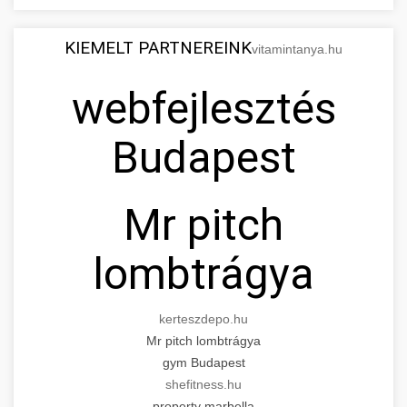
KIEMELT PARTNEREINK
vitamintanya.hu
webfejlesztés
Budapest
Mr pitch
lombtrágya
kerteszdepo.hu
Mr pitch lombtrágya
gym Budapest
shefitness.hu
property marbella