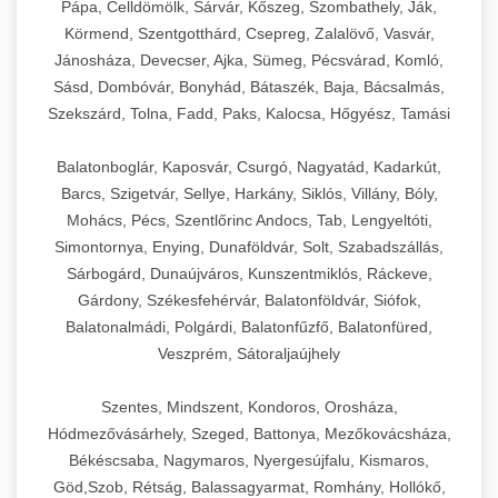
Pápa, Celldömölk, Sárvár, Kőszeg, Szombathely, Ják,
Körmend, Szentgotthárd, Csepreg, Zalalövő, Vasvár,
Jánosháza, Devecser, Ajka, Sümeg, Pécsvárad, Komló,
Sásd, Dombóvár, Bonyhád, Bátaszék, Baja, Bácsalmás,
Szekszárd, Tolna, Fadd, Paks, Kalocsa, Hőgyész, Tamási
Balatonboglár, Kaposvár, Csurgó, Nagyatád, Kadarkút,
Barcs, Szigetvár, Sellye, Harkány, Siklós, Villány, Bóly,
Mohács, Pécs, Szentlőrinc Andocs, Tab, Lengyeltóti,
Simontornya, Enying, Dunaföldvár, Solt, Szabadszállás,
Sárbogárd, Dunaújváros, Kunszentmiklós, Ráckeve,
Gárdony, Székesfehérvár, Balatonföldvár, Siófok,
Balatonalmádi, Polgárdi, Balatonfűzfő, Balatonfüred,
Veszprém, Sátoraljaújhely
Szentes, Mindszent, Kondoros, Orosháza,
Hódmezővásárhely, Szeged, Battonya, Mezőkovácsháza,
Békéscsaba, Nagymaros, Nyergesújfalu, Kismaros,
Göd,Szob, Rétság, Balassagyarmat, Romhány, Hollókő,