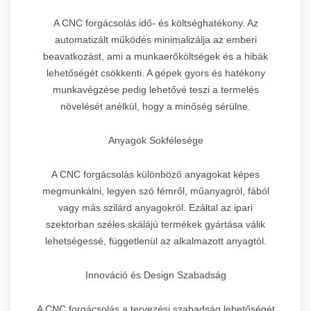
A CNC forgácsolás idő- és költséghatékony. Az
automatizált működés minimalizálja az emberi
beavatkozást, ami a munkaerőköltségek és a hibák
lehetőségét csökkenti. A gépek gyors és hatékony
munkavégzése pedig lehetővé teszi a termelés
növelését anélkül, hogy a minőség sérülne.
Anyagok Sokfélesége
A CNC forgácsolás különböző anyagokat képes
megmunkálni, legyen szó fémről, műanyagról, fából
vagy más szilárd anyagokról. Ezáltal az ipari
szektorban széles skálájú termékek gyártása válik
lehetségessé, függetlenül az alkalmazott anyagtól.
Innováció és Design Szabadság
A CNC forgácsolás a tervezési szabadság lehetőségét