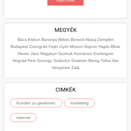
Kapcsolat
MEGYÉK
Bács-Kiskun
Baranya
Békés
Borsod-Abaúj-Zemplén
Budapest
Csongrád
Fejér
Győr-Moson-Sopron
Hajdú-Bihar
Heves
Jász-Nagykun-Szolnok
Komárom-Esztergom
Nógrád
Pest
Somogy
Szabolcs-Szatmár-Bereg
Tolna
Vas
Veszprém
Zala
CIMKÉK
Kunden zu gewinnen,
marketing
internet