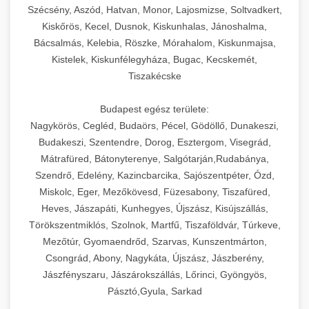
Szécsény, Aszód, Hatvan, Monor, Lajosmizse, Soltvadkert,
Kiskőrös, Kecel, Dusnok, Kiskunhalas, Jánoshalma,
Bácsalmás, Kelebia, Röszke, Mórahalom, Kiskunmajsa,
Kistelek, Kiskunfélegyháza, Bugac, Kecskemét,
Tiszakécske
Budapest egész területe:
Nagykörös, Cegléd, Budaörs, Pécel, Gödöllő, Dunakeszi,
Budakeszi, Szentendre, Dorog, Esztergom, Visegrád,
Mátrafüred, Bátonyterenye, Salgótarján,Rudabánya,
Szendrő, Edelény, Kazincbarcika, Sajószentpéter, Ózd,
Miskolc, Eger, Mezőkövesd, Füzesabony, Tiszafüred,
Heves, Jászapáti, Kunhegyes, Újszász, Kisújszállás,
Törökszentmiklós, Szolnok, Martfű, Tiszaföldvár, Túrkeve,
Mezőtúr, Gyomaendrőd, Szarvas, Kunszentmárton,
Csongrád, Abony, Nagykáta, Újszász, Jászberény,
Jászfényszaru, Jászárokszállás, Lőrinci, Gyöngyös,
Pásztó,Gyula, Sarkad