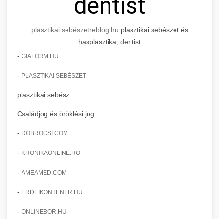
dentist
plasztikai sebészet
reblog.hu
plasztikai sebészet és
hasplasztika, dentist
-
GIAFORM.HU
-
PLASZTIKAI SEBÉSZET
plasztikai sebész
Családjog és öröklési jog
-
DOBROCSI.COM
-
KRONIKAONLINE.RO
-
AMEAMED.COM
-
ERDEIKONTENER.HU
-
ONLINEBOR.HU