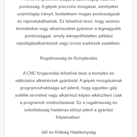
pontosság. A gépek precíziós mozgásai, amelyeket
számítógép irányít, kivételesen magas pontosságúak
és reprodukálhatóak. Ez lehetővé teszi, hogy azonos
termékeket vagy alkatrészeket gyártson a legnagyobb
pontossággal, amely elengedhetetlen például
repülőgépalkatrészek vagy orvosi eszközök esetében.
Rugalmasság és Komplexitás
A CNC forgácsolás lehetővé teszi a komplex és
változatos alkatrészek gyártását. A gépek mozgásainak
programozhatósága azt jelenti, hogy egyetlen gép
sokféle terméket vagy alkatrészt képes elkészíteni csak
a programok módosításával. Ez a rugalmasság és
sokoldalúság hatalmas előnyt jelent a gyártási
folyamatban.
Idő és Költség Hatékonyság