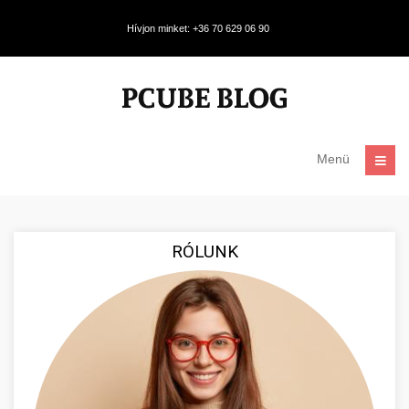
Hívjon minket: +36 70 629 06 90
Menü
RÓLUNK