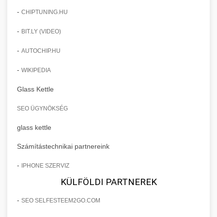
-
CHIPTUNING.HU
-
BIT.LY (VIDEO)
-
AUTOCHIP.HU
-
WIKIPEDIA
Glass Kettle
SEO ÜGYNÖKSÉG
glass kettle
Számítástechnikai partnereink
-
IPHONE SZERVIZ
KÜLFÖLDI PARTNEREK
-
SEO SELFESTEEM2GO.COM