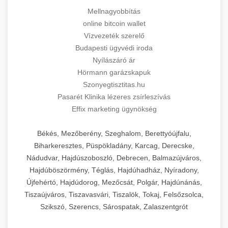
Mellnagyobbítás
online bitcoin wallet
Vízvezeték szerelő
Budapesti ügyvédi iroda
Nyílászáró ár
Hörmann garázskapuk
Szonyegtisztitas.hu
Pasarét Klinika lézeres zsírleszívás
Effix marketing ügynökség
Békés, Mezőberény, Szeghalom, Berettyóújfalu,
Biharkeresztes, Püspökladány, Karcag, Derecske,
Nádudvar, Hajdúszoboszló, Debrecen, Balmazújváros,
Hajdúböszörmény, Téglás, Hajdúhadház, Nyíradony,
Újfehértó, Hajdúdorog, Mezőcsát, Polgár, Hajdúnánás,
Tiszaújváros, Tiszavasvári, Tiszalök, Tokaj, Felsőzsolca,
Szikszó, Szerencs, Sárospatak, Zalaszentgrót