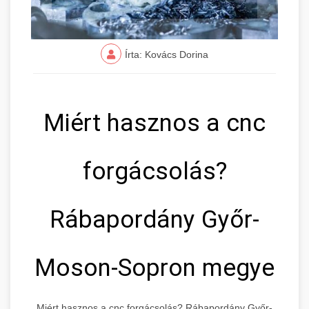
Írta: Kovács Dorina
Miért hasznos a cnc
forgácsolás?
Rábapordány Győr-
Moson-Sopron megye
Miért hasznos a cnc forgácsolás? Rábapordány Győr-