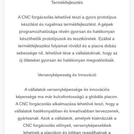
Termékfejlesztés
A CNC forgácsolás lehetővé teszi a gyors prototípus
készítést és rugalmas termékfejlesztést. A gépek
programozhatósága révén gyorsan és hatékonyan
készíthetők prototípusok és tesztköretek. Ezáltal a
termékfejlesztési folyamat rövidül és a piacra dobás
sebessége nő, lehetővé téve a vállalatoknak, hogy az
új ötleteket gyorsan és hatékonyan megvalósítsák.
Versenyképesség és Innováció
A vállalatok versenyképessége és innovációs
képessége ma már kulcsfontosságú a globális piacon.
A CNC forgácsolás alkalmazása lehetővé teszi, hogy a
vállalatok hatékonyabban és kreatívabban tervezzenek,
gyártsanak. Azok a vállalatok, amelyek kiaknázzák a
CNC forgácsolás előnyeit, versenyképesebbek
lehetnek a piacokon és jobban reagálhatnak a