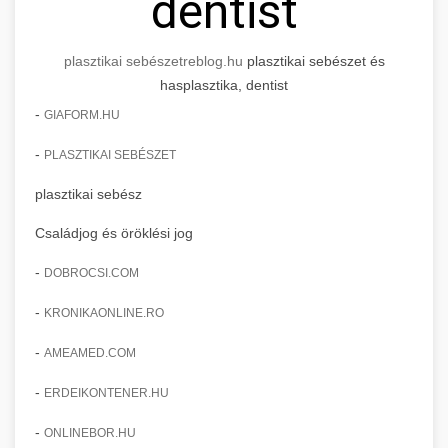
dentist
plasztikai sebészet
reblog.hu
plasztikai sebészet és
hasplasztika, dentist
-
GIAFORM.HU
-
PLASZTIKAI SEBÉSZET
plasztikai sebész
Családjog és öröklési jog
-
DOBROCSI.COM
-
KRONIKAONLINE.RO
-
AMEAMED.COM
-
ERDEIKONTENER.HU
-
ONLINEBOR.HU