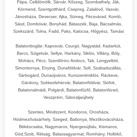
Pápa, Celldömölk, Sárvár, Kőszeg, Szombathely, Ják,
Körmend, Szentgotthárd, Csepreg, Zalalövő, Vasvár,
Jánosháza, Devecser, Ajka, Sümeg, Pécsvárad, Komló,
Sásd, Dombóvár, Bonyhád, Bátaszék, Baja, Bácsalmás,
Szekszárd, Tolna, Fadd, Paks, Kalocsa, Hőgyész, Tamási
Balatonboglár, Kaposvár, Csurgó, Nagyatád, Kadarkút,
Barcs, Szigetvár, Sellye, Harkány, Siklós, Villány, Bóly,
Mohács, Pécs, Szentlőrinc Andocs, Tab, Lengyeltóti,
Simontornya, Enying, Dunaföldvár, Solt, Szabadszállás,
Sárbogárd, Dunaújváros, Kunszentmiklós, Ráckeve,
Gárdony, Székesfehérvár, Balatonföldvár, Siófok,
Balatonalmádi, Polgárdi, Balatonfűzfő, Balatonfüred,
Veszprém, Sátoraljaújhely
Szentes, Mindszent, Kondoros, Orosháza,
Hódmezővásárhely, Szeged, Battonya, Mezőkovácsháza,
Békéscsaba, Nagymaros, Nyergesújfalu, Kismaros,
Göd,Szob, Rétság, Balassagyarmat, Romhány, Hollókő,