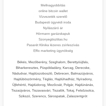
Mellnagyobbítás
online bitcoin wallet
Vízvezeték szerelő
Budapesti ügyvédi iroda
Nyílászáró ár
Hörmann garázskapuk
Szonyegtisztitas.hu
Pasarét Klinika lézeres zsírleszívás
Effix marketing ügynökség
Békés, Mezőberény, Szeghalom, Berettyóújfalu,
Biharkeresztes, Püspökladány, Karcag, Derecske,
Nádudvar, Hajdúszoboszló, Debrecen, Balmazújváros,
Hajdúböszörmény, Téglás, Hajdúhadház, Nyíradony,
Újfehértó, Hajdúdorog, Mezőcsát, Polgár, Hajdúnánás,
Tiszaújváros, Tiszavasvári, Tiszalök, Tokaj, Felsőzsolca,
Szikszó, Szerencs, Sárospatak, Zalaszentgrót