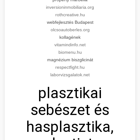
inversioninmobiliaria.org
rothcreative.hu
webfejlesztés Budapest
olcsoautoberles.org
kollagének
vitamindinfo.net
biomenu.hu
magnézium biszglicinát
respectfight.hu
laborvizsgalatok.net
plasztikai
sebészet és
hasplasztika,