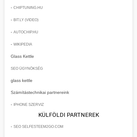
-
CHIPTUNING.HU
-
BIT.LY (VIDEO)
-
AUTOCHIP.HU
-
WIKIPEDIA
Glass Kettle
SEO ÜGYNÖKSÉG
glass kettle
Számítástechnikai partnereink
-
IPHONE SZERVIZ
KÜLFÖLDI PARTNEREK
-
SEO SELFESTEEM2GO.COM