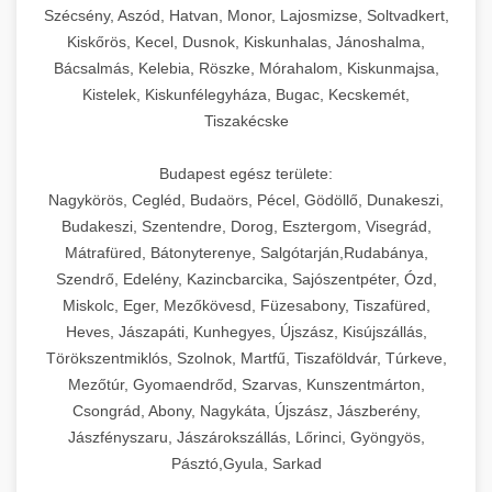
Szécsény, Aszód, Hatvan, Monor, Lajosmizse, Soltvadkert,
Kiskőrös, Kecel, Dusnok, Kiskunhalas, Jánoshalma,
Bácsalmás, Kelebia, Röszke, Mórahalom, Kiskunmajsa,
Kistelek, Kiskunfélegyháza, Bugac, Kecskemét,
Tiszakécske
Budapest egész területe:
Nagykörös, Cegléd, Budaörs, Pécel, Gödöllő, Dunakeszi,
Budakeszi, Szentendre, Dorog, Esztergom, Visegrád,
Mátrafüred, Bátonyterenye, Salgótarján,Rudabánya,
Szendrő, Edelény, Kazincbarcika, Sajószentpéter, Ózd,
Miskolc, Eger, Mezőkövesd, Füzesabony, Tiszafüred,
Heves, Jászapáti, Kunhegyes, Újszász, Kisújszállás,
Törökszentmiklós, Szolnok, Martfű, Tiszaföldvár, Túrkeve,
Mezőtúr, Gyomaendrőd, Szarvas, Kunszentmárton,
Csongrád, Abony, Nagykáta, Újszász, Jászberény,
Jászfényszaru, Jászárokszállás, Lőrinci, Gyöngyös,
Pásztó,Gyula, Sarkad