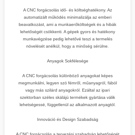
A CNC forgácsolás idő- és költséghatékony. Az
automatizált működés minimalizálja az emberi
beavatkozást, ami a munkaerőköltségek és a hibák
lehetőségét csökkenti. A gépek gyors és hatékony
munkavégzése pedig lehetővé teszi a termelés
növelését anélkül, hogy a minőség sérülne.
Anyagok Sokfélesége
A CNC forgácsolás különböző anyagokat képes
megmunkálni, legyen szó fémről, műanyagról, fából
vagy más szilárd anyagokról. Ezáltal az ipari
szektorban széles skálájú termékek gyártása válik
lehetségessé, függetlenül az alkalmazott anyagtól.
Innováció és Design Szabadság
A CNC forgácsolás a tervezési szabadság lehetőségét