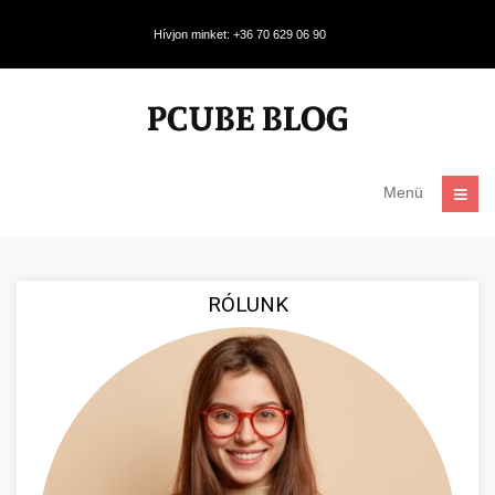
Hívjon minket: +36 70 629 06 90
Menü
RÓLUNK