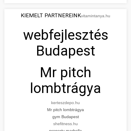
KIEMELT PARTNEREINK
vitamintanya.hu
webfejlesztés
Budapest
Mr pitch
lombtrágya
kerteszdepo.hu
Mr pitch lombtrágya
gym Budapest
shefitness.hu
property marbella