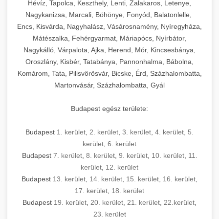
Hévíz, Tapolca, Keszthely, Lenti, Zalakaros, Letenye,
Nagykanizsa, Marcali, Böhönye, Fonyód, Balatonlelle,
Encs, Kisvárda, Nagyhalász, Vásárosnamény, Nyíregyháza,
Mátészalka, Fehérgyarmat, Máriapócs, Nyírbátor,
Nagykálló, Várpalota, Ajka, Herend, Mór, Kincsesbánya,
Oroszlány, Kisbér, Tatabánya, Pannonhalma, Bábolna,
Komárom, Tata, Pilisvörösvár, Bicske, Érd, Százhalombatta,
Martonvásár, Százhalombatta, Gyál
Budapest egész területe:
Budapest
1. kerület
,
2. kerület
,
3. kerület
,
4. kerület
,
5.
kerület
,
6. kerület
Budapest
7. kerület
,
8. kerület
,
9. kerület
,
10. kerület
,
11.
kerület
,
12. kerület
Budapest
13. kerület
,
14. kerület
,
15. kerület
,
16. kerület
,
17. kerület
,
18. kerület
Budapest
19. kerület
,
20. kerület
,
21. kerület
,
22.kerület
,
23. kerület