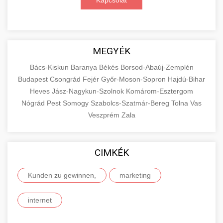
Kapcsolat
MEGYÉK
Bács-Kiskun
Baranya
Békés
Borsod-Abaúj-Zemplén
Budapest
Csongrád
Fejér
Győr-Moson-Sopron
Hajdú-Bihar
Heves
Jász-Nagykun-Szolnok
Komárom-Esztergom
Nógrád
Pest
Somogy
Szabolcs-Szatmár-Bereg
Tolna
Vas
Veszprém
Zala
CIMKÉK
Kunden zu gewinnen,
marketing
internet