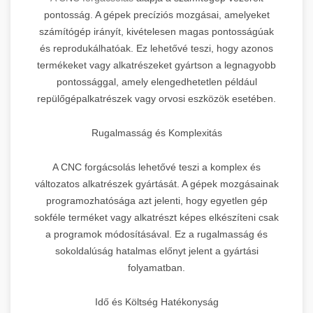
pontosság. A gépek precíziós mozgásai, amelyeket
számítógép irányít, kivételesen magas pontosságúak
és reprodukálhatóak. Ez lehetővé teszi, hogy azonos
termékeket vagy alkatrészeket gyártson a legnagyobb
pontossággal, amely elengedhetetlen például
repülőgépalkatrészek vagy orvosi eszközök esetében.
Rugalmasság és Komplexitás
A CNC forgácsolás lehetővé teszi a komplex és
változatos alkatrészek gyártását. A gépek mozgásainak
programozhatósága azt jelenti, hogy egyetlen gép
sokféle terméket vagy alkatrészt képes elkészíteni csak
a programok módosításával. Ez a rugalmasság és
sokoldalúság hatalmas előnyt jelent a gyártási
folyamatban.
Idő és Költség Hatékonyság