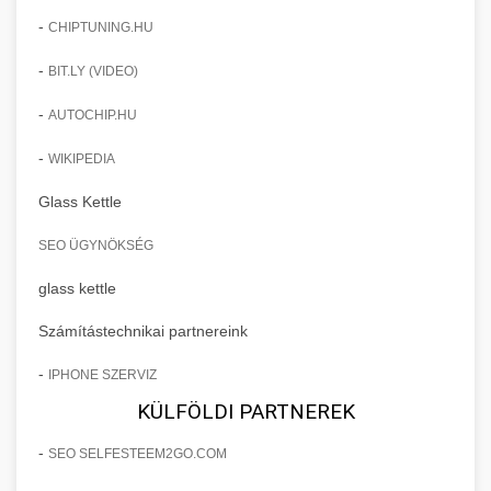
-
CHIPTUNING.HU
-
BIT.LY (VIDEO)
-
AUTOCHIP.HU
-
WIKIPEDIA
Glass Kettle
SEO ÜGYNÖKSÉG
glass kettle
Számítástechnikai partnereink
-
IPHONE SZERVIZ
KÜLFÖLDI PARTNEREK
-
SEO SELFESTEEM2GO.COM