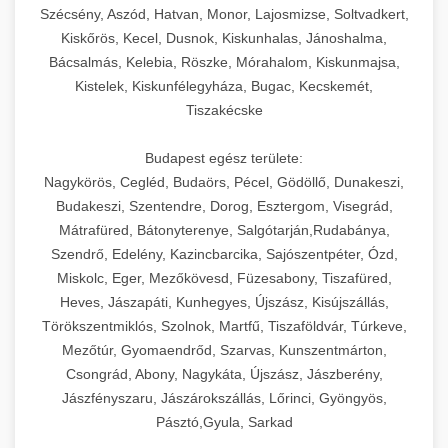
Szécsény, Aszód, Hatvan, Monor, Lajosmizse, Soltvadkert,
Kiskőrös, Kecel, Dusnok, Kiskunhalas, Jánoshalma,
Bácsalmás, Kelebia, Röszke, Mórahalom, Kiskunmajsa,
Kistelek, Kiskunfélegyháza, Bugac, Kecskemét,
Tiszakécske
Budapest egész területe:
Nagykörös, Cegléd, Budaörs, Pécel, Gödöllő, Dunakeszi,
Budakeszi, Szentendre, Dorog, Esztergom, Visegrád,
Mátrafüred, Bátonyterenye, Salgótarján,Rudabánya,
Szendrő, Edelény, Kazincbarcika, Sajószentpéter, Ózd,
Miskolc, Eger, Mezőkövesd, Füzesabony, Tiszafüred,
Heves, Jászapáti, Kunhegyes, Újszász, Kisújszállás,
Törökszentmiklós, Szolnok, Martfű, Tiszaföldvár, Túrkeve,
Mezőtúr, Gyomaendrőd, Szarvas, Kunszentmárton,
Csongrád, Abony, Nagykáta, Újszász, Jászberény,
Jászfényszaru, Jászárokszállás, Lőrinci, Gyöngyös,
Pásztó,Gyula, Sarkad