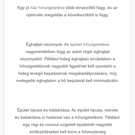
Egy jó
ház hőszigetelése
több tényezőtől függ, és az
optimális megoldás a következőktől is függ:
Éghajlati viszonyok: Az
épület hőszigetelése
nagymértékben függ az adott régió éghajlati
viszonyaitól. Például hideg éghajlatú területeken a
hőszigetelésnek nagyobb figyelmet kell szentelni a
hideg levegő bejutásának megakadályozására, míg
melegebb éghajlaton a hő bejutását kell minimalizálni.
Épület típusa és kialakítása: Az épület típusa, mérete
és kialakítása is hatással van a hőszigetelésre. Például,
egy régi és rosszul szigetelt épületnél nagyobb
erőfeszítéseket kell tenni a hőveszteség