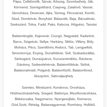
Pápa, Celldömölk, Sárvár, Kőszeg, Szombathely, Ják,
Körmend, Szentgotthárd, Csepreg, Zalalövő, Vasvár,
Jánosháza, Devecser, Ajka, Sümeg, Pécsvárad, Komló,
Sásd, Dombóvár, Bonyhád, Bátaszék, Baja, Bácsalmás,
Szekszárd, Tolna, Fadd, Paks, Kalocsa, Hőgyész, Tamási
Balatonboglár, Kaposvár, Csurgó, Nagyatád, Kadarkút,
Barcs, Szigetvár, Sellye, Harkány, Siklós, Villány, Bóly,
Mohács, Pécs, Szentlőrinc Andocs, Tab, Lengyeltóti,
Simontornya, Enying, Dunaföldvár, Solt, Szabadszállás,
Sárbogárd, Dunaújváros, Kunszentmiklós, Ráckeve,
Gárdony, Székesfehérvár, Balatonföldvár, Siófok,
Balatonalmádi, Polgárdi, Balatonfűzfő, Balatonfüred,
Veszprém, Sátoraljaújhely
Szentes, Mindszent, Kondoros, Orosháza,
Hódmezővásárhely, Szeged, Battonya, Mezőkovácsháza,
Békéscsaba, Nagymaros, Nyergesújfalu, Kismaros,
Göd,Szob, Rétság, Balassagyarmat, Romhány, Hollókő,