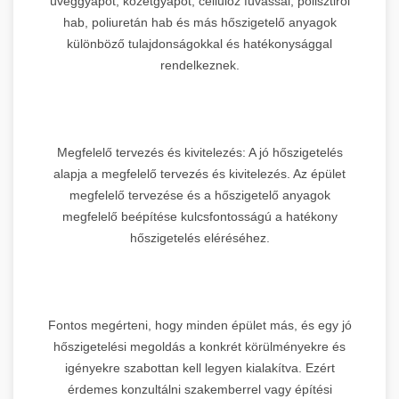
üveggyapot, kőzetgyapot, cellulóz fúvással, polisztirol
hab, poliuretán hab és más hőszigetelő anyagok
különböző tulajdonságokkal és hatékonysággal
rendelkeznek.
Megfelelő tervezés és kivitelezés: A jó hőszigetelés
alapja a megfelelő tervezés és kivitelezés. Az épület
megfelelő tervezése és a hőszigetelő anyagok
megfelelő beépítése kulcsfontosságú a hatékony
hőszigetelés eléréséhez.
Fontos megérteni, hogy minden épület más, és egy jó
hőszigetelési megoldás a konkrét körülményekre és
igényekre szabottan kell legyen kialakítva. Ezért
érdemes konzultálni szakemberrel vagy építési