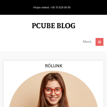
Hívjon minket: +36 70 629 06 90
Menü
RÓLUNK