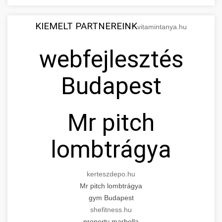
KIEMELT PARTNEREINK
vitamintanya.hu
webfejlesztés
Budapest
Mr pitch
lombtrágya
kerteszdepo.hu
Mr pitch lombtrágya
gym Budapest
shefitness.hu
property marbella