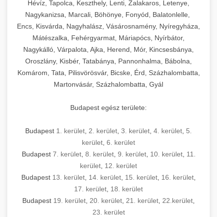
Hévíz, Tapolca, Keszthely, Lenti, Zalakaros, Letenye,
Nagykanizsa, Marcali, Böhönye, Fonyód, Balatonlelle,
Encs, Kisvárda, Nagyhalász, Vásárosnamény, Nyíregyháza,
Mátészalka, Fehérgyarmat, Máriapócs, Nyírbátor,
Nagykálló, Várpalota, Ajka, Herend, Mór, Kincsesbánya,
Oroszlány, Kisbér, Tatabánya, Pannonhalma, Bábolna,
Komárom, Tata, Pilisvörösvár, Bicske, Érd, Százhalombatta,
Martonvásár, Százhalombatta, Gyál
Budapest egész területe:
Budapest
1. kerület
,
2. kerület
,
3. kerület
,
4. kerület
,
5.
kerület
,
6. kerület
Budapest
7. kerület
,
8. kerület
,
9. kerület
,
10. kerület
,
11.
kerület
,
12. kerület
Budapest
13. kerület
,
14. kerület
,
15. kerület
,
16. kerület
,
17. kerület
,
18. kerület
Budapest
19. kerület
,
20. kerület
,
21. kerület
,
22.kerület
,
23. kerület