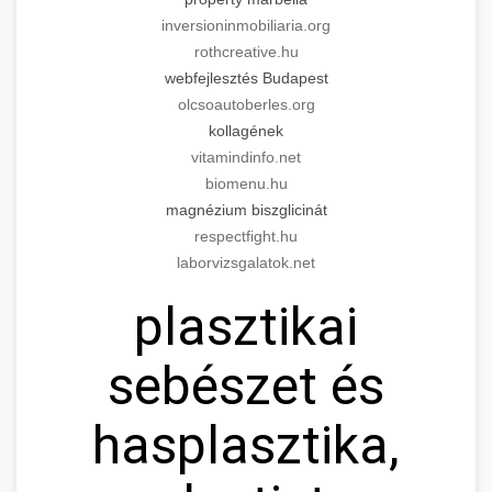
inversioninmobiliaria.org
rothcreative.hu
webfejlesztés Budapest
olcsoautoberles.org
kollagének
vitamindinfo.net
biomenu.hu
magnézium biszglicinát
respectfight.hu
laborvizsgalatok.net
plasztikai
sebészet és
hasplasztika,