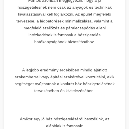
Fontos azonban megjegyezni, hogy a jó
hőszigetelésnek nem csak az anyagok és technikák
kiválasztásával kell foglalkozni. Az épület megfelelő
tervezése, a légbetörések minimalizálása, valamint a
megfelelő szellőzés és páralecsapódás elleni
intézkedések is fontosak a hőszigetelés
hatékonyságának biztosításához.
A legjobb eredmény érdekében mindig ajánlott
szakemberrel vagy építési szakértővel konzultálni, akik
segítséget nyújthatnak a konkrét ház hőszigetelésének
tervezésében és kivitelezésében.
Amikor egy jó ház hőszigeteléséről beszélünk, az
alábbiak is fontosak: