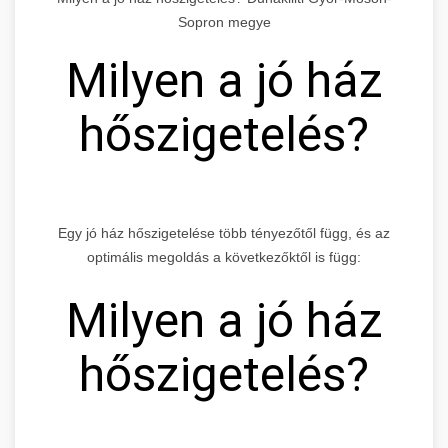
Sopron megye
Milyen a jó ház
hőszigetelés?
Egy jó ház hőszigetelése több tényezőtől függ, és az
optimális megoldás a következőktől is függ:
Milyen a jó ház
hőszigetelés?