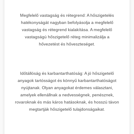
Megfelelő vastagság és rétegrend: A hőszigetelés
hatékonyságát nagyban befolyásolja a megfelelő
vastagság és rétegrend kialakítása. A megfelelő
vastagságú hőszigetelő réteg minimalizálja a
hővezetést és hőveszteséget.
Időtállóság és karbantarthatóság: A jó hőszigetelő
anyagok tartósságot és könnyű karbantarthatóságot
nyújtanak. Olyan anyagokat érdemes választani,
amelyek ellenállnak a nedvességnek, penésznek,
rovaroknak és más káros hatásoknak, és hosszú távon
megtartják hőszigetelő tulajdonságaikat.