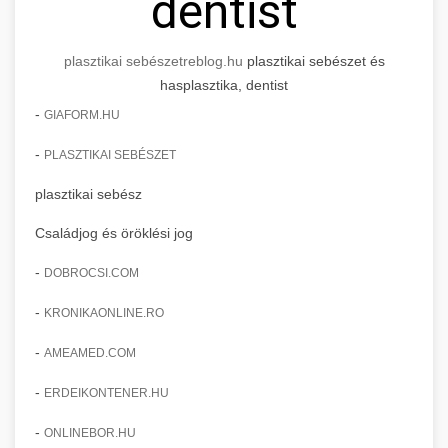
dentist
plasztikai sebészet
reblog.hu
plasztikai sebészet és
hasplasztika, dentist
-
GIAFORM.HU
-
PLASZTIKAI SEBÉSZET
plasztikai sebész
Családjog és öröklési jog
-
DOBROCSI.COM
-
KRONIKAONLINE.RO
-
AMEAMED.COM
-
ERDEIKONTENER.HU
-
ONLINEBOR.HU