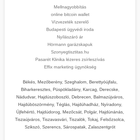
Mellnagyobbítás
online bitcoin wallet
Vízvezeték szerelő
Budapesti ügyvédi iroda
Nyílászáró ár
Hörmann garázskapuk
Szonyegtisztitas.hu
Pasarét Klinika lézeres zsírleszívás
Effix marketing ügynökség
Békés, Mezőberény, Szeghalom, Berettyóújfalu,
Biharkeresztes, Püspökladány, Karcag, Derecske,
Nádudvar, Hajdúszoboszló, Debrecen, Balmazújváros,
Hajdúböszörmény, Téglás, Hajdúhadház, Nyíradony,
Újfehértó, Hajdúdorog, Mezőcsát, Polgár, Hajdúnánás,
Tiszaújváros, Tiszavasvári, Tiszalök, Tokaj, Felsőzsolca,
Szikszó, Szerencs, Sárospatak, Zalaszentgrót