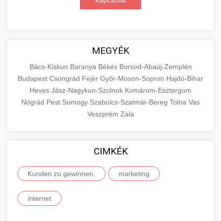
Kapcsolat
MEGYÉK
Bács-Kiskun
Baranya
Békés
Borsod-Abaúj-Zemplén
Budapest
Csongrád
Fejér
Győr-Moson-Sopron
Hajdú-Bihar
Heves
Jász-Nagykun-Szolnok
Komárom-Esztergom
Nógrád
Pest
Somogy
Szabolcs-Szatmár-Bereg
Tolna
Vas
Veszprém
Zala
CIMKÉK
Kunden zu gewinnen,
marketing
internet