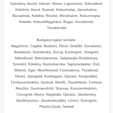
Szécsény, Aszód, Hatvan, Monor, Lajosmizse, Soltvadkert,
Kiskőrös, Kecel, Dusnok, Kiskunhalas, Jánoshalma,
Bácsalmás, Kelebia, Röszke, Mórahalom, Kiskunmajsa,
Kistelek, Kiskunfélegyháza, Bugac, Kecskemét,
Tiszakécske
Budapest egész területe:
Nagykörös, Cegléd, Budaörs, Pécel, Gödöllő, Dunakeszi,
Budakeszi, Szentendre, Dorog, Esztergom, Visegrád,
Mátrafüred, Bátonyterenye, Salgótarján,Rudabánya,
Szendrő, Edelény, Kazincbarcika, Sajószentpéter, Ózd,
Miskolc, Eger, Mezőkövesd, Füzesabony, Tiszafüred,
Heves, Jászapáti, Kunhegyes, Újszász, Kisújszállás,
Törökszentmiklós, Szolnok, Martfű, Tiszaföldvár, Túrkeve,
Mezőtúr, Gyomaendrőd, Szarvas, Kunszentmárton,
Csongrád, Abony, Nagykáta, Újszász, Jászberény,
Jászfényszaru, Jászárokszállás, Lőrinci, Gyöngyös,
Pásztó,Gyula, Sarkad