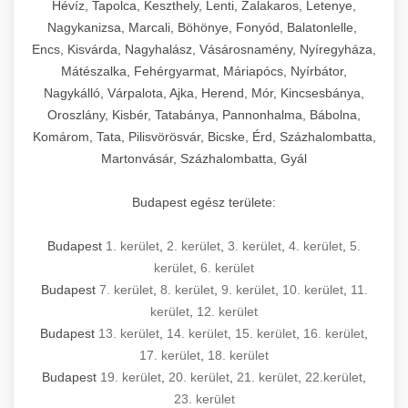
Hévíz, Tapolca, Keszthely, Lenti, Zalakaros, Letenye,
Nagykanizsa, Marcali, Böhönye, Fonyód, Balatonlelle,
Encs, Kisvárda, Nagyhalász, Vásárosnamény, Nyíregyháza,
Mátészalka, Fehérgyarmat, Máriapócs, Nyírbátor,
Nagykálló, Várpalota, Ajka, Herend, Mór, Kincsesbánya,
Oroszlány, Kisbér, Tatabánya, Pannonhalma, Bábolna,
Komárom, Tata, Pilisvörösvár, Bicske, Érd, Százhalombatta,
Martonvásár, Százhalombatta, Gyál
Budapest egész területe:
Budapest
1. kerület
,
2. kerület
,
3. kerület
,
4. kerület
,
5.
kerület
,
6. kerület
Budapest
7. kerület
,
8. kerület
,
9. kerület
,
10. kerület
,
11.
kerület
,
12. kerület
Budapest
13. kerület
,
14. kerület
,
15. kerület
,
16. kerület
,
17. kerület
,
18. kerület
Budapest
19. kerület
,
20. kerület
,
21. kerület
,
22.kerület
,
23. kerület