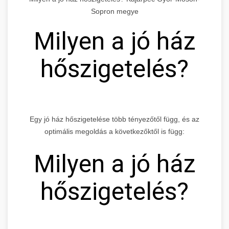
Sopron megye
Milyen a jó ház
hőszigetelés?
Egy jó ház hőszigetelése több tényezőtől függ, és az
optimális megoldás a következőktől is függ:
Milyen a jó ház
hőszigetelés?