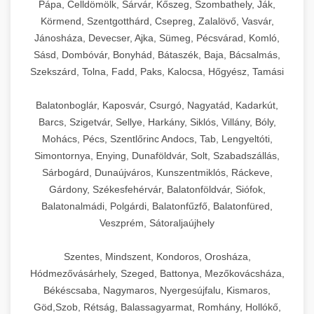
Pápa, Celldömölk, Sárvár, Kőszeg, Szombathely, Ják,
Körmend, Szentgotthárd, Csepreg, Zalalövő, Vasvár,
Jánosháza, Devecser, Ajka, Sümeg, Pécsvárad, Komló,
Sásd, Dombóvár, Bonyhád, Bátaszék, Baja, Bácsalmás,
Szekszárd, Tolna, Fadd, Paks, Kalocsa, Hőgyész, Tamási
Balatonboglár, Kaposvár, Csurgó, Nagyatád, Kadarkút,
Barcs, Szigetvár, Sellye, Harkány, Siklós, Villány, Bóly,
Mohács, Pécs, Szentlőrinc Andocs, Tab, Lengyeltóti,
Simontornya, Enying, Dunaföldvár, Solt, Szabadszállás,
Sárbogárd, Dunaújváros, Kunszentmiklós, Ráckeve,
Gárdony, Székesfehérvár, Balatonföldvár, Siófok,
Balatonalmádi, Polgárdi, Balatonfűzfő, Balatonfüred,
Veszprém, Sátoraljaújhely
Szentes, Mindszent, Kondoros, Orosháza,
Hódmezővásárhely, Szeged, Battonya, Mezőkovácsháza,
Békéscsaba, Nagymaros, Nyergesújfalu, Kismaros,
Göd,Szob, Rétság, Balassagyarmat, Romhány, Hollókő,