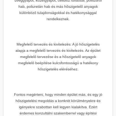
üveggyapot, kőzetgyapot, cellulóz fúvással, polisztirol
hab, poliuretán hab és más hőszigetelő anyagok
különböző tulajdonságokkal és hatékonysággal
rendelkeznek.
Megfelelő tervezés és kivitelezés: A jó hőszigetelés
alapja a megfelelő tervezés és kivitelezés. Az épület
megfelelő tervezése és a hőszigetelő anyagok
megfelelő beépítése kulcsfontosságú a hatékony
hőszigetelés eléréséhez.
Fontos megérteni, hogy minden épület más, és egy jó
hőszigetelési megoldás a konkrét körülményekre és
igényekre szabottan kell legyen kialakítva. Ezért
érdemes konzultálni szakemberrel vagy építési