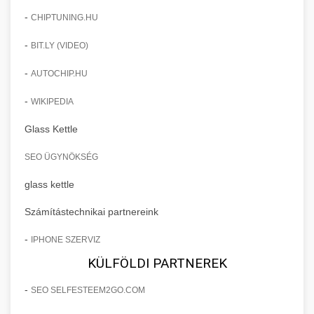
-
CHIPTUNING.HU
-
BIT.LY (VIDEO)
-
AUTOCHIP.HU
-
WIKIPEDIA
Glass Kettle
SEO ÜGYNÖKSÉG
glass kettle
Számítástechnikai partnereink
-
IPHONE SZERVIZ
KÜLFÖLDI PARTNEREK
-
SEO SELFESTEEM2GO.COM