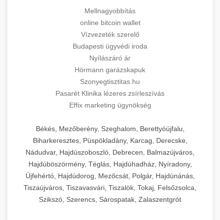
Mellnagyobbítás
online bitcoin wallet
Vízvezeték szerelő
Budapesti ügyvédi iroda
Nyílászáró ár
Hörmann garázskapuk
Szonyegtisztitas.hu
Pasarét Klinika lézeres zsírleszívás
Effix marketing ügynökség
Békés, Mezőberény, Szeghalom, Berettyóújfalu,
Biharkeresztes, Püspökladány, Karcag, Derecske,
Nádudvar, Hajdúszoboszló, Debrecen, Balmazújváros,
Hajdúböszörmény, Téglás, Hajdúhadház, Nyíradony,
Újfehértó, Hajdúdorog, Mezőcsát, Polgár, Hajdúnánás,
Tiszaújváros, Tiszavasvári, Tiszalök, Tokaj, Felsőzsolca,
Szikszó, Szerencs, Sárospatak, Zalaszentgrót