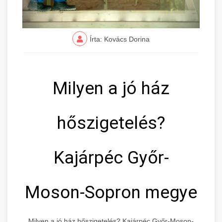
Írta: Kovács Dorina
Milyen a jó ház
hőszigetelés?
Kajárpéc Győr-
Moson-Sopron megye
Milyen a jó ház hőszigetelés? Kajárpéc Győr-Moson-