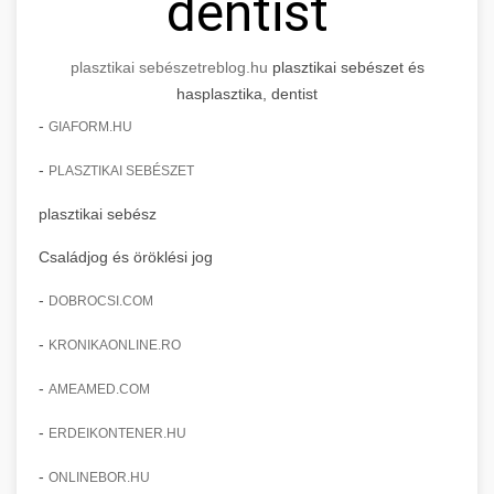
dentist
plasztikai sebészet
reblog.hu
plasztikai sebészet és
hasplasztika, dentist
-
GIAFORM.HU
-
PLASZTIKAI SEBÉSZET
plasztikai sebész
Családjog és öröklési jog
-
DOBROCSI.COM
-
KRONIKAONLINE.RO
-
AMEAMED.COM
-
ERDEIKONTENER.HU
-
ONLINEBOR.HU