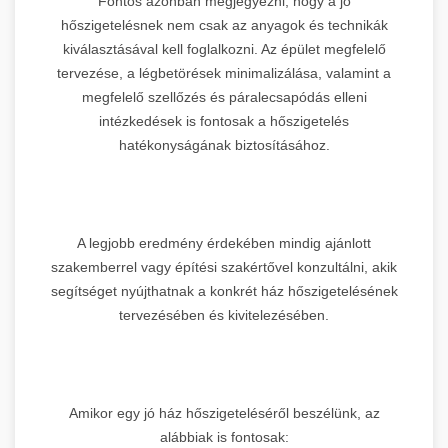
Fontos azonban megjegyezni, hogy a jó
hőszigetelésnek nem csak az anyagok és technikák
kiválasztásával kell foglalkozni. Az épület megfelelő
tervezése, a légbetörések minimalizálása, valamint a
megfelelő szellőzés és páralecsapódás elleni
intézkedések is fontosak a hőszigetelés
hatékonyságának biztosításához.
A legjobb eredmény érdekében mindig ajánlott
szakemberrel vagy építési szakértővel konzultálni, akik
segítséget nyújthatnak a konkrét ház hőszigetelésének
tervezésében és kivitelezésében.
Amikor egy jó ház hőszigeteléséről beszélünk, az
alábbiak is fontosak: