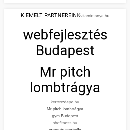
KIEMELT PARTNEREINK
vitamintanya.hu
webfejlesztés
Budapest
Mr pitch
lombtrágya
kerteszdepo.hu
Mr pitch lombtrágya
gym Budapest
shefitness.hu
property marbella