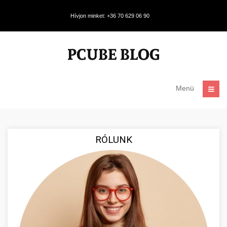
Hívjon minket: +36 70 629 06 90
Menü
RÓLUNK