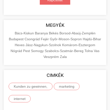
Kapcsolat
MEGYÉK
Bács-Kiskun
Baranya
Békés
Borsod-Abaúj-Zemplén
Budapest
Csongrád
Fejér
Győr-Moson-Sopron
Hajdú-Bihar
Heves
Jász-Nagykun-Szolnok
Komárom-Esztergom
Nógrád
Pest
Somogy
Szabolcs-Szatmár-Bereg
Tolna
Vas
Veszprém
Zala
CIMKÉK
Kunden zu gewinnen,
marketing
internet