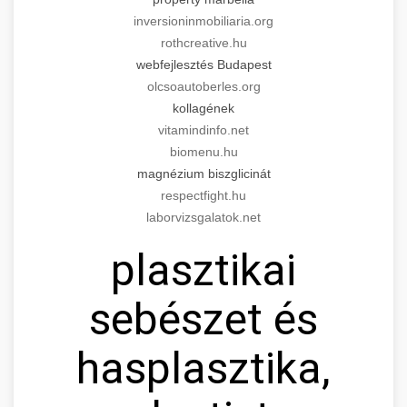
inversioninmobiliaria.org
rothcreative.hu
webfejlesztés Budapest
olcsoautoberles.org
kollagének
vitamindinfo.net
biomenu.hu
magnézium biszglicinát
respectfight.hu
laborvizsgalatok.net
plasztikai
sebészet és
hasplasztika,