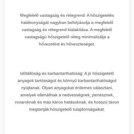
Megfelelő vastagság és rétegrend: A hőszigetelés
hatékonyságát nagyban befolyásolja a megfelelő
vastagság és rétegrend kialakítása. A megfelelő
vastagságú hőszigetelő réteg minimalizálja a
hővezetést és hőveszteséget.
Időtállóság és karbantarthatóság: A jó hőszigetelő
anyagok tartósságot és könnyű karbantarthatóságot
nyújtanak. Olyan anyagokat érdemes választani,
amelyek ellenállnak a nedvességnek, penésznek,
rovaroknak és más káros hatásoknak, és hosszú távon
megtartják hőszigetelő tulajdonságaikat.