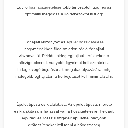
Egy jó
ház hőszigetelése
több tényezőtől függ, és az
optimális megoldás a következőktől is függ:
Éghajlati viszonyok: Az
épület hőszigetelése
nagymértékben függ az adott régió éghajlati
viszonyaitól. Például hideg éghajlatú területeken a
hőszigetelésnek nagyobb figyelmet kell szentelni a
hideg levegő bejutásának megakadályozására, míg
melegebb éghajlaton a hő bejutását kell minimalizálni.
Épület típusa és kialakítása: Az épület típusa, mérete
és kialakítása is hatással van a hőszigetelésre. Például,
egy régi és rosszul szigetelt épületnél nagyobb
erőfeszítéseket kell tenni a hőveszteség