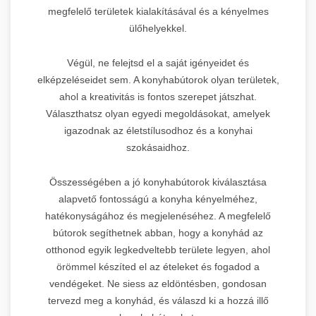
megfelelő területek kialakításával és a kényelmes
ülőhelyekkel.
Végül, ne felejtsd el a saját igényeidet és
elképzeléseidet sem. A konyhabútorok olyan területek,
ahol a kreativitás is fontos szerepet játszhat.
Választhatsz olyan egyedi megoldásokat, amelyek
igazodnak az életstílusodhoz és a konyhai
szokásaidhoz.
Összességében a jó konyhabútorok kiválasztása
alapvető fontosságú a konyha kényelméhez,
hatékonyságához és megjelenéséhez. A megfelelő
bútorok segíthetnek abban, hogy a konyhád az
otthonod egyik legkedveltebb területe legyen, ahol
örömmel készíted el az ételeket és fogadod a
vendégeket. Ne siess az eldöntésben, gondosan
tervezd meg a konyhád, és válaszd ki a hozzá illő