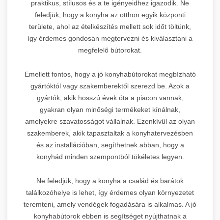
praktikus, stílusos és a te igényeidhez igazodik. Ne
feledjük, hogy a konyha az otthon egyik központi
területe, ahol az ételkészítés mellett sok időt töltünk,
így érdemes gondosan megtervezni és kiválasztani a
megfelelő bútorokat.
Emellett fontos, hogy a jó konyhabútorokat megbízható
gyártóktól vagy szakemberektől szerezd be. Azok a
gyártók, akik hosszú évek óta a piacon vannak,
gyakran olyan minőségi termékeket kínálnak,
amelyekre szavatosságot vállalnak. Ezenkívül az olyan
szakemberek, akik tapasztaltak a konyhatervezésben
és az installációban, segíthetnek abban, hogy a
konyhád minden szempontból tökéletes legyen.
Ne feledjük, hogy a konyha a család és barátok
találkozóhelye is lehet, így érdemes olyan környezetet
teremteni, amely vendégek fogadására is alkalmas. A jó
konyhabútorok ebben is segítséget nyújthatnak a