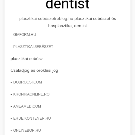
dentist
plasztikai sebészet
reblog.hu
plasztikai sebészet és
hasplasztika, dentist
-
GIAFORM.HU
-
PLASZTIKAI SEBÉSZET
plasztikai sebész
Családjog és öröklési jog
-
DOBROCSI.COM
-
KRONIKAONLINE.RO
-
AMEAMED.COM
-
ERDEIKONTENER.HU
-
ONLINEBOR.HU