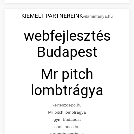
KIEMELT PARTNEREINK
vitamintanya.hu
webfejlesztés
Budapest
Mr pitch
lombtrágya
kerteszdepo.hu
Mr pitch lombtrágya
gym Budapest
shefitness.hu
property marbella