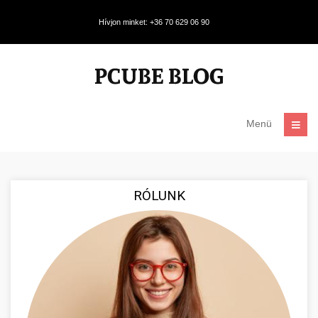
Hívjon minket: +36 70 629 06 90
Menü
RÓLUNK