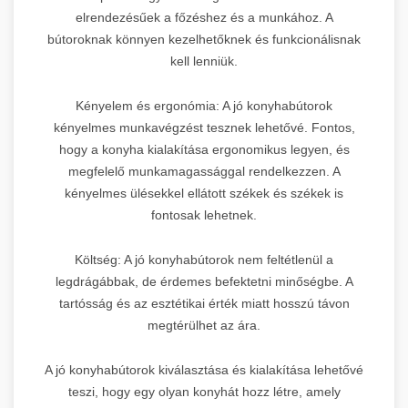
elrendezésűek a főzéshez és a munkához. A
bútoroknak könnyen kezelhetőknek és funkcionálisnak
kell lenniük.
Kényelem és ergonómia: A jó konyhabútorok
kényelmes munkavégzést tesznek lehetővé. Fontos,
hogy a konyha kialakítása ergonomikus legyen, és
megfelelő munkamagassággal rendelkezzen. A
kényelmes ülésekkel ellátott székek és székek is
fontosak lehetnek.
Költség: A jó konyhabútorok nem feltétlenül a
legdrágábbak, de érdemes befektetni minőségbe. A
tartósság és az esztétikai érték miatt hosszú távon
megtérülhet az ára.
A jó konyhabútorok kiválasztása és kialakítása lehetővé
teszi, hogy egy olyan konyhát hozz létre, amely