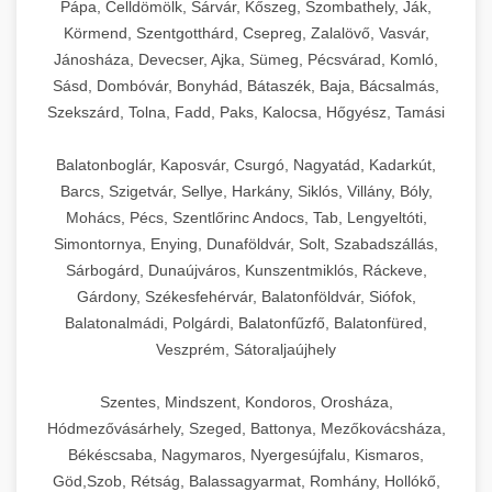
Pápa, Celldömölk, Sárvár, Kőszeg, Szombathely, Ják,
Körmend, Szentgotthárd, Csepreg, Zalalövő, Vasvár,
Jánosháza, Devecser, Ajka, Sümeg, Pécsvárad, Komló,
Sásd, Dombóvár, Bonyhád, Bátaszék, Baja, Bácsalmás,
Szekszárd, Tolna, Fadd, Paks, Kalocsa, Hőgyész, Tamási
Balatonboglár, Kaposvár, Csurgó, Nagyatád, Kadarkút,
Barcs, Szigetvár, Sellye, Harkány, Siklós, Villány, Bóly,
Mohács, Pécs, Szentlőrinc Andocs, Tab, Lengyeltóti,
Simontornya, Enying, Dunaföldvár, Solt, Szabadszállás,
Sárbogárd, Dunaújváros, Kunszentmiklós, Ráckeve,
Gárdony, Székesfehérvár, Balatonföldvár, Siófok,
Balatonalmádi, Polgárdi, Balatonfűzfő, Balatonfüred,
Veszprém, Sátoraljaújhely
Szentes, Mindszent, Kondoros, Orosháza,
Hódmezővásárhely, Szeged, Battonya, Mezőkovácsháza,
Békéscsaba, Nagymaros, Nyergesújfalu, Kismaros,
Göd,Szob, Rétság, Balassagyarmat, Romhány, Hollókő,