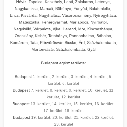
Hévíz, Tapolca, Keszthely, Lenti, Zalakaros, Letenye,
Nagykanizsa, Marcali, Böhönye, Fonyód, Balatonlelle,
Encs, Kisvárda, Nagyhalász, Vásárosnamény, Nyíregyháza,
Mátészalka, Fehérgyarmat, Máriapócs, Nyírbátor,
Nagykálló, Várpalota, Ajka, Herend, Mór, Kincsesbánya,
Oroszlány, Kisbér, Tatabánya, Pannonhalma, Bábolna,
Komárom, Tata, Pilisvörösvár, Bicske, Érd, Százhalombatta,
Martonvásár, Százhalombatta, Gyál
Budapest egész területe:
Budapest
1. kerület
,
2. kerület
,
3. kerület
,
4. kerület
,
5.
kerület
,
6. kerület
Budapest
7. kerület
,
8. kerület
,
9. kerület
,
10. kerület
,
11.
kerület
,
12. kerület
Budapest
13. kerület
,
14. kerület
,
15. kerület
,
16. kerület
,
17. kerület
,
18. kerület
Budapest
19. kerület
,
20. kerület
,
21. kerület
,
22.kerület
,
23. kerület