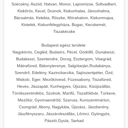
Szécsény, Aszód, Hatvan, Monor, Lajosmizse, Soltvadkert,
Kiskőrös, Kecel, Dusnok, Kiskunhalas, Jánoshalma,
Bácsalmás, Kelebia, Röszke, Mórahalom, Kiskunmajsa,
Kistelek, Kiskunfélegyháza, Bugac, Kecskemét,
Tiszakécske
Budapest egész területe:
Nagykörös, Cegléd, Budaörs, Pécel, Gödöllő, Dunakeszi,
Budakeszi, Szentendre, Dorog, Esztergom, Visegrád,
Mátrafüred, Bátonyterenye, Salgótarján,Rudabánya,
Szendrő, Edelény, Kazincbarcika, Sajószentpéter, Ózd,
Miskolc, Eger, Mezőkövesd, Füzesabony, Tiszafüred,
Heves, Jászapáti, Kunhegyes, Újszász, Kisújszállás,
Törökszentmiklós, Szolnok, Martfű, Tiszaföldvár, Túrkeve,
Mezőtúr, Gyomaendrőd, Szarvas, Kunszentmárton,
Csongrád, Abony, Nagykáta, Újszász, Jászberény,
Jászfényszaru, Jászárokszállás, Lőrinci, Gyöngyös,
Pásztó,Gyula, Sarkad