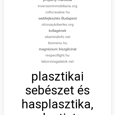
inversioninmobiliaria.org
rothcreative.hu
webfejlesztés Budapest
olcsoautoberles.org
kollagének
vitamindinfo.net
biomenu.hu
magnézium biszglicinát
respectfight.hu
laborvizsgalatok.net
plasztikai
sebészet és
hasplasztika,