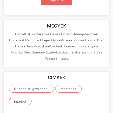
Kapcsolat
MEGYÉK
Bács-Kiskun
Baranya
Békés
Borsod-Abaúj-Zemplén
Budapest
Csongrád
Fejér
Győr-Moson-Sopron
Hajdú-Bihar
Heves
Jász-Nagykun-Szolnok
Komárom-Esztergom
Nógrád
Pest
Somogy
Szabolcs-Szatmár-Bereg
Tolna
Vas
Veszprém
Zala
CIMKÉK
Kunden zu gewinnen,
marketing
internet