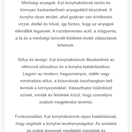
Minőségi anyagok: A jó konyhabútorok tartós és
könnyen karbantartható anyagokból készülnek. A
konyha olyan terület, ahol gyakran van érintkezés
vízzel, étellel és hővel, így fontos, hogy az anyagok
ellenállók legyenek. A rozsdamentes acél, a műgyanta,
a fa és a minőségi laminált felületek kiváló választások
lehetnek.
Stílus és design: A jó konyhabútorok illeszkednek az
otthonod stílusához és a konyha kialakításához.
Legyen az modern, hagyományos, vidéki vagy
minimalista stílus, a bútoroknak összhangban kell
lenniük a környezetükkel. Választhatsz különböző
színek, minták és felületek közül, hogy személyre
szabott megjelenést teremts.
Funkcionalitás: A jó konyhabútorok olyan kialakításúak,
hogy segítsék a konyhai tevékenységeket. Az asztalok
és pultok legyenek megfelelő méretűek és