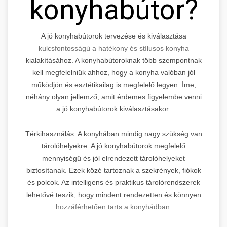
konyhabútor?
A jó konyhabútorok tervezése és kiválasztása
kulcsfontosságú a hatékony és stílusos konyha
kialakításához. A konyhabútoroknak több szempontnak
kell megfelelniük ahhoz, hogy a konyha valóban jól
működjön és esztétikailag is megfelelő legyen. Íme,
néhány olyan jellemző, amit érdemes figyelembe venni
a jó konyhabútorok kiválasztásakor:
Térkihasználás: A konyhában mindig nagy szükség van
tárolóhelyekre. A jó konyhabútorok megfelelő
mennyiségű és jól elrendezett tárolóhelyeket
biztosítanak. Ezek közé tartoznak a szekrények, fiókok
és polcok. Az intelligens és praktikus tárolórendszerek
lehetővé teszik, hogy mindent rendezetten és könnyen
hozzáférhetően tarts a konyhádban.