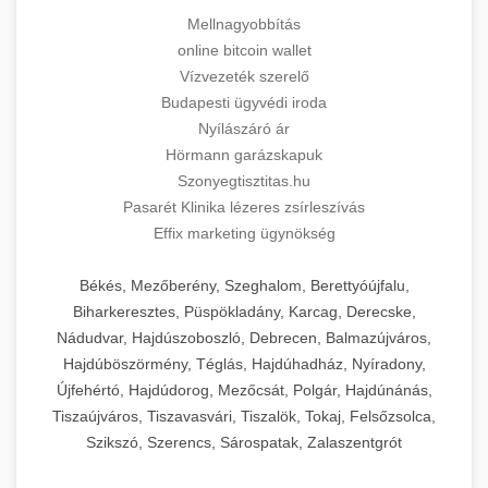
Mellnagyobbítás
online bitcoin wallet
Vízvezeték szerelő
Budapesti ügyvédi iroda
Nyílászáró ár
Hörmann garázskapuk
Szonyegtisztitas.hu
Pasarét Klinika lézeres zsírleszívás
Effix marketing ügynökség
Békés, Mezőberény, Szeghalom, Berettyóújfalu,
Biharkeresztes, Püspökladány, Karcag, Derecske,
Nádudvar, Hajdúszoboszló, Debrecen, Balmazújváros,
Hajdúböszörmény, Téglás, Hajdúhadház, Nyíradony,
Újfehértó, Hajdúdorog, Mezőcsát, Polgár, Hajdúnánás,
Tiszaújváros, Tiszavasvári, Tiszalök, Tokaj, Felsőzsolca,
Szikszó, Szerencs, Sárospatak, Zalaszentgrót