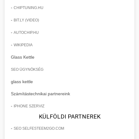
-
CHIPTUNING.HU
-
BIT.LY (VIDEO)
-
AUTOCHIP.HU
-
WIKIPEDIA
Glass Kettle
SEO ÜGYNÖKSÉG
glass kettle
Számítástechnikai partnereink
-
IPHONE SZERVIZ
KÜLFÖLDI PARTNEREK
-
SEO SELFESTEEM2GO.COM