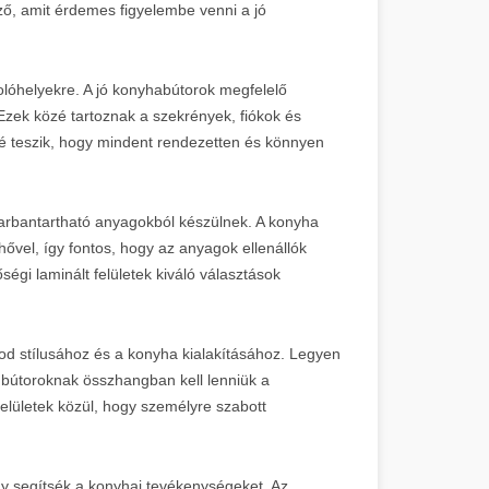
mző, amit érdemes figyelembe venni a jó
lóhelyekre. A jó konyhabútorok megfelelő
 Ezek közé tartoznak a szekrények, fiókok és
ővé teszik, hogy mindent rendezetten és könnyen
arbantartható anyagokból készülnek. A konyha
 hővel, így fontos, hogy az anyagok ellenállók
égi laminált felületek kiváló választások
nod stílusához és a konyha kialakításához. Legyen
 bútoroknak összhangban kell lenniük a
elületek közül, hogy személyre szabott
gy segítsék a konyhai tevékenységeket. Az