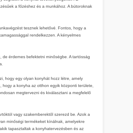
dezésűek a főzéshez és a munkához. A bútoroknak
nkavégzést tesznek lehetővé. Fontos, hogy a
nkamagassággal rendelkezzen. A kényelmes
k, de érdemes befektetni minőségbe. A tartósság
a.
szi, hogy egy olyan konyhát hozz létre, amely
k, hogy a konyha az otthon egyik központi területe,
 gondosan megtervezni és kiválasztani a megfelelő
ártóktól vagy szakemberektől szerezd be. Azok a
lyan minőségi termékeket kínálnak, amelyekre
akik tapasztaltak a konyhatervezésben és az