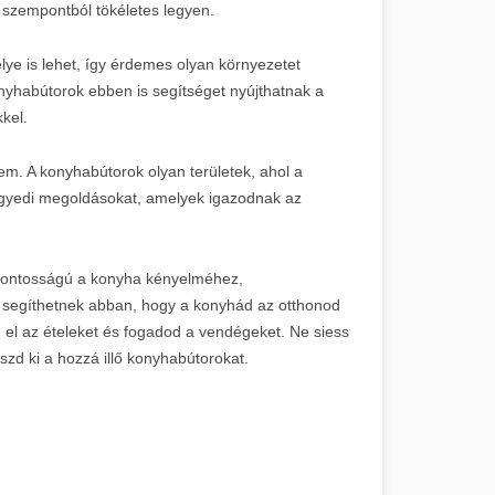
 szempontból tökéletes legyen.
lye is lehet, így érdemes olyan környezetet
nyhabútorok ebben is segítséget nyújthatnak a
kel.
sem. A konyhabútorok olyan területek, ahol a
n egyedi megoldásokat, amelyek igazodnak az
 fontosságú a konyha kényelméhez,
 segíthetnek abban, hogy a konyhád az otthonod
d el az ételeket és fogadod a vendégeket. Ne siess
zd ki a hozzá illő konyhabútorokat.