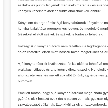
asztalok és pultok legyenek megfelelő méretűek és elren
könnyen kezelhetőknek és funkcionálisnak kell lenniük.
Kényelem és ergonómia: A jó konyhabútorok kényelmes mu
konyha kialakítása ergonomikus legyen, és megfelelő mu
ülésekkel ellátott székek és székek is fontosak lehetnek.
Költség: A jó konyhabútorok nem feltétlenül a legdrágábba
és az esztétikai érték miatt hosszú távon megtérülhet az ár
A jó konyhabútorok kiválasztása és kialakítása lehetővé te
praktikus, stílusos és a te igényeidhez igazodik. Ne feledjü
ahol az ételkészítés mellett sok időt töltünk, így érdemes
bútorokat.
Emellett fontos, hogy a jó konyhabútorokat megbízható gy
gyártók, akik hosszú évek óta a piacon vannak, gyakran o
szavatosságot vállalnak. Ezenkívül az olyan szakemberek, 