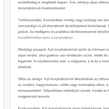
esztétikailag is megfelelő legyen. Íme, néhány olyan jelle
konyhabútorok kiválasztásakor:
Térkihasználás: A konyhában mindig nagy szükség van táro
mennyiségű és jól elrendezett tárolóhelyeket biztosítanak.
polcok. Az intelligens és praktikus tárolórendszerek lehet
hozzáférhetően tarts a konyhádban.
Minőségi anyagok: A jó konyhabútorok tartós és könnyen k
olyan terület, ahol gyakran van érintkezés vízzel, étellel és
legyenek. A rozsdamentes acél, a műgyanta, a fa és a minős
lehetnek.
Stílus és design: A jó konyhabútorok illeszkednek az ottho
az modern, hagyományos, vidéki vagy minimalista stílus, a
környezetükkel. Választhatsz különböző színek, minták és f
megjelenést teremts.
Funkcionalitás: A jó konyhabútorok olyan kialakításúak, ho