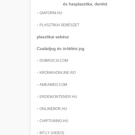
és hasplasztika, dentist
-
GIAFORM.HU
-
PLASZTIKAI SEBÉSZET
plasztikai sebész
Családjog és öröklési jog
-
DOBROCSI.COM
-
KRONIKAONLINE.RO
-
AMEAMED.COM
-
ERDEIKONTENER.HU
-
ONLINEBOR.HU
-
CHIPTUNING.HU
-
BIT.LY (VIDEO)