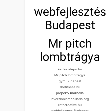
webfejlesztés
Budapest
Mr pitch
lombtrágya
kerteszdepo.hu
Mr pitch lombtrágya
gym Budapest
shefitness.hu
property marbella
inversioninmobiliaria.org
rothcreative.hu
webfejlesztés Budapest