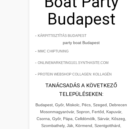
Boat Party
Budapest
-
KÁRPITTISZTÍTÁS BUDAPEST
party boat Budapest
-
MMC CHIPTUNING
-
ONLINEMARKETING101.SYNTHASITE.COM
-
PROTEIN WEBSHOP COLLAGEN: KOLLAGÉN
TANÁCSADÁS A KÖVETKEZŐ
TELEPÜLÉSEKEN:
Budapest, Győr, Miskolc, Pécs, Szeged, Debrecen
Mosonmagyaróvár, Sopron, Fertőd, Kapuvár,
Csorna, Győr, Pápa, Celldömölk, Sárvár, Kőszeg,
Szombathely, Ják, Körmend, Szentgotthárd,