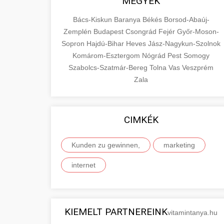
MEGYÉK
Bács-Kiskun
Baranya
Békés
Borsod-Abaúj-
Zemplén
Budapest
Csongrád
Fejér
Győr-Moson-
Sopron
Hajdú-Bihar
Heves
Jász-Nagykun-Szolnok
Komárom-Esztergom
Nógrád
Pest
Somogy
Szabolcs-Szatmár-Bereg
Tolna
Vas
Veszprém
Zala
CIMKÉK
Kunden zu gewinnen,
marketing
internet
KIEMELT PARTNEREINK
vitamintanya.hu