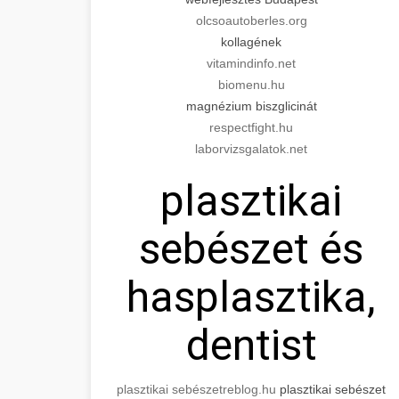
olcsoautoberles.org
kollagének
vitamindinfo.net
biomenu.hu
magnézium biszglicinát
respectfight.hu
laborvizsgalatok.net
plasztikai
sebészet és
hasplasztika,
dentist
plasztikai sebészet
reblog.hu
plasztikai sebészet