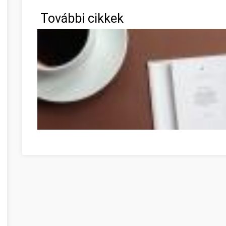
További cikkek
Faites du développement personnel votre prochaine gra