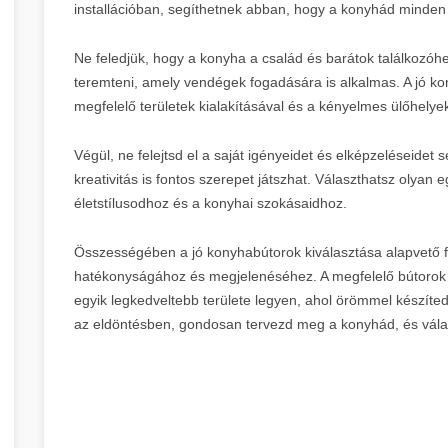
installációban, segíthetnek abban, hogy a konyhád minden
Ne feledjük, hogy a konyha a család és barátok találkozóhe
teremteni, amely vendégek fogadására is alkalmas. A jó ko
megfelelő területek kialakításával és a kényelmes ülőhelyek
Végül, ne felejtsd el a saját igényeidet és elképzeléseidet 
kreativitás is fontos szerepet játszhat. Választhatsz olya
életstílusodhoz és a konyhai szokásaidhoz.
Összességében a jó konyhabútorok kiválasztása alapvető
hatékonyságához és megjelenéséhez. A megfelelő bútorok
egyik legkedveltebb területe legyen, ahol örömmel készíte
az eldöntésben, gondosan tervezd meg a konyhád, és válas