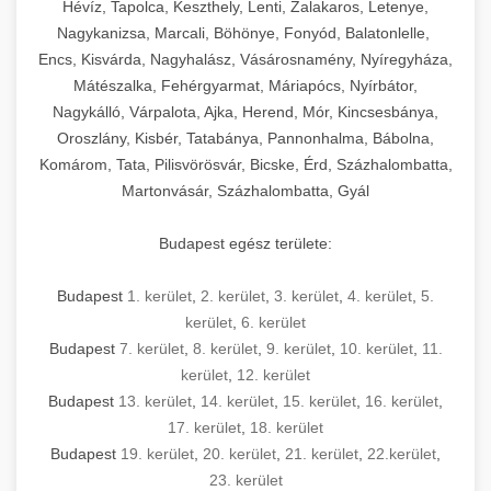
Hévíz, Tapolca, Keszthely, Lenti, Zalakaros, Letenye,
Nagykanizsa, Marcali, Böhönye, Fonyód, Balatonlelle,
Encs, Kisvárda, Nagyhalász, Vásárosnamény, Nyíregyháza,
Mátészalka, Fehérgyarmat, Máriapócs, Nyírbátor,
Nagykálló, Várpalota, Ajka, Herend, Mór, Kincsesbánya,
Oroszlány, Kisbér, Tatabánya, Pannonhalma, Bábolna,
Komárom, Tata, Pilisvörösvár, Bicske, Érd, Százhalombatta,
Martonvásár, Százhalombatta, Gyál
Budapest egész területe:
Budapest
1. kerület
,
2. kerület
,
3. kerület
,
4. kerület
,
5.
kerület
,
6. kerület
Budapest
7. kerület
,
8. kerület
,
9. kerület
,
10. kerület
,
11.
kerület
,
12. kerület
Budapest
13. kerület
,
14. kerület
,
15. kerület
,
16. kerület
,
17. kerület
,
18. kerület
Budapest
19. kerület
,
20. kerület
,
21. kerület
,
22.kerület
,
23. kerület