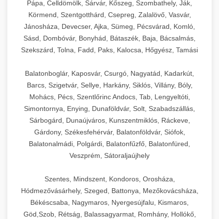
Pápa, Celldömölk, Sárvár, Kőszeg, Szombathely, Ják,
Körmend, Szentgotthárd, Csepreg, Zalalövő, Vasvár,
Jánosháza, Devecser, Ajka, Sümeg, Pécsvárad, Komló,
Sásd, Dombóvár, Bonyhád, Bátaszék, Baja, Bácsalmás,
Szekszárd, Tolna, Fadd, Paks, Kalocsa, Hőgyész, Tamási
Balatonboglár, Kaposvár, Csurgó, Nagyatád, Kadarkút,
Barcs, Szigetvár, Sellye, Harkány, Siklós, Villány, Bóly,
Mohács, Pécs, Szentlőrinc Andocs, Tab, Lengyeltóti,
Simontornya, Enying, Dunaföldvár, Solt, Szabadszállás,
Sárbogárd, Dunaújváros, Kunszentmiklós, Ráckeve,
Gárdony, Székesfehérvár, Balatonföldvár, Siófok,
Balatonalmádi, Polgárdi, Balatonfűzfő, Balatonfüred,
Veszprém, Sátoraljaújhely
Szentes, Mindszent, Kondoros, Orosháza,
Hódmezővásárhely, Szeged, Battonya, Mezőkovácsháza,
Békéscsaba, Nagymaros, Nyergesújfalu, Kismaros,
Göd,Szob, Rétság, Balassagyarmat, Romhány, Hollókő,