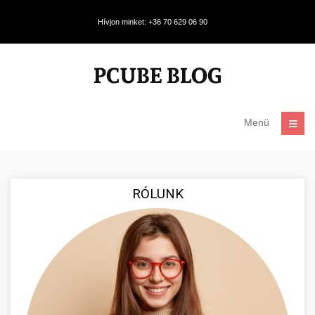
Hívjon minket: +36 70 629 06 90
Menü
RÓLUNK