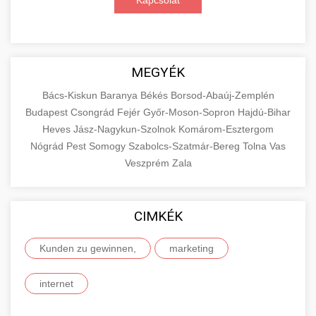
Kapcsolat
MEGYÉK
Bács-Kiskun
Baranya
Békés
Borsod-Abaúj-Zemplén
Budapest
Csongrád
Fejér
Győr-Moson-Sopron
Hajdú-Bihar
Heves
Jász-Nagykun-Szolnok
Komárom-Esztergom
Nógrád
Pest
Somogy
Szabolcs-Szatmár-Bereg
Tolna
Vas
Veszprém
Zala
CIMKÉK
Kunden zu gewinnen,
marketing
internet