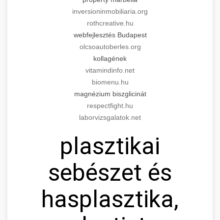
inversioninmobiliaria.org
rothcreative.hu
webfejlesztés Budapest
olcsoautoberles.org
kollagének
vitamindinfo.net
biomenu.hu
magnézium biszglicinát
respectfight.hu
laborvizsgalatok.net
plasztikai
sebészet és
hasplasztika,