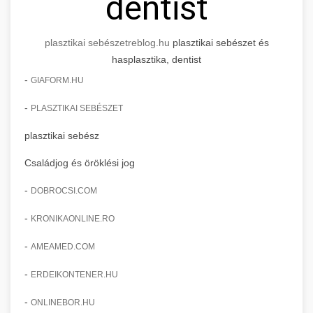
dentist
plasztikai sebészet
reblog.hu
plasztikai sebészet és
hasplasztika, dentist
-
GIAFORM.HU
-
PLASZTIKAI SEBÉSZET
plasztikai sebész
Családjog és öröklési jog
-
DOBROCSI.COM
-
KRONIKAONLINE.RO
-
AMEAMED.COM
-
ERDEIKONTENER.HU
-
ONLINEBOR.HU