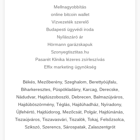
Mellnagyobbítás
online bitcoin wallet
Vízvezeték szerelő
Budapesti ügyvédi iroda
Nyílászáró ár
Hörmann garázskapuk
Szonyegtisztitas.hu
Pasarét Klinika lézeres zsírleszívás
Effix marketing ügynökség
Békés, Mezőberény, Szeghalom, Berettyóújfalu,
Biharkeresztes, Püspökladány, Karcag, Derecske,
Nádudvar, Hajdúszoboszló, Debrecen, Balmazújváros,
Hajdúböszörmény, Téglás, Hajdúhadház, Nyíradony,
Újfehértó, Hajdúdorog, Mezőcsát, Polgár, Hajdúnánás,
Tiszaújváros, Tiszavasvári, Tiszalök, Tokaj, Felsőzsolca,
Szikszó, Szerencs, Sárospatak, Zalaszentgrót