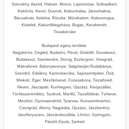
Szécsény, Aszód, Hatvan, Monor, Lajosmizse, Soltvadkert,
Kiskőrös, Kecel, Dusnok, Kiskunhalas, Jánoshalma,
Bácsalmás, Kelebia, Röszke, Mórahalom, Kiskunmajsa,
Kistelek, Kiskunfélegyháza, Bugac, Kecskemét,
Tiszakécske
Budapest egész területe:
Nagykörös, Cegléd, Budaörs, Pécel, Gödöllő, Dunakeszi,
Budakeszi, Szentendre, Dorog, Esztergom, Visegrád,
Mátrafüred, Bátonyterenye, Salgótarján,Rudabánya,
Szendrő, Edelény, Kazincbarcika, Sajószentpéter, Ózd,
Miskolc, Eger, Mezőkövesd, Füzesabony, Tiszafüred,
Heves, Jászapáti, Kunhegyes, Újszász, Kisújszállás,
Törökszentmiklós, Szolnok, Martfű, Tiszaföldvár, Túrkeve,
Mezőtúr, Gyomaendrőd, Szarvas, Kunszentmárton,
Csongrád, Abony, Nagykáta, Újszász, Jászberény,
Jászfényszaru, Jászárokszállás, Lőrinci, Gyöngyös,
Pásztó,Gyula, Sarkad