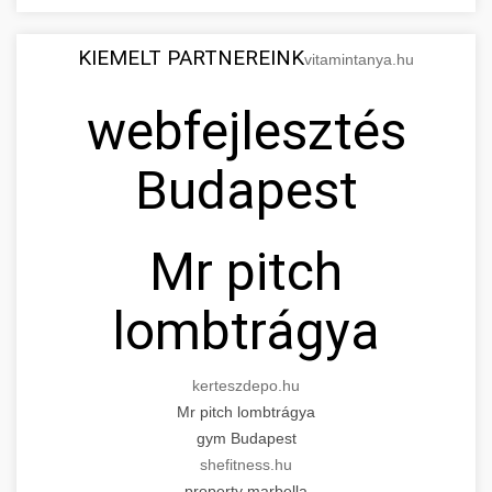
KIEMELT PARTNEREINK
vitamintanya.hu
webfejlesztés
Budapest
Mr pitch
lombtrágya
kerteszdepo.hu
Mr pitch lombtrágya
gym Budapest
shefitness.hu
property marbella