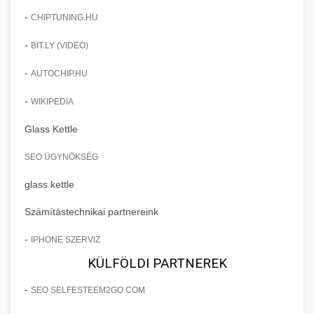
-
CHIPTUNING.HU
-
BIT.LY (VIDEO)
-
AUTOCHIP.HU
-
WIKIPEDIA
Glass Kettle
SEO ÜGYNÖKSÉG
glass kettle
Számítástechnikai partnereink
-
IPHONE SZERVIZ
KÜLFÖLDI PARTNEREK
-
SEO SELFESTEEM2GO.COM