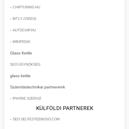
-
CHIPTUNING.HU
-
BIT.LY (VIDEO)
-
AUTOCHIP.HU
-
WIKIPEDIA
Glass Kettle
SEO ÜGYNÖKSÉG
glass kettle
Számítástechnikai partnereink
-
IPHONE SZERVIZ
KÜLFÖLDI PARTNEREK
-
SEO SELFESTEEM2GO.COM