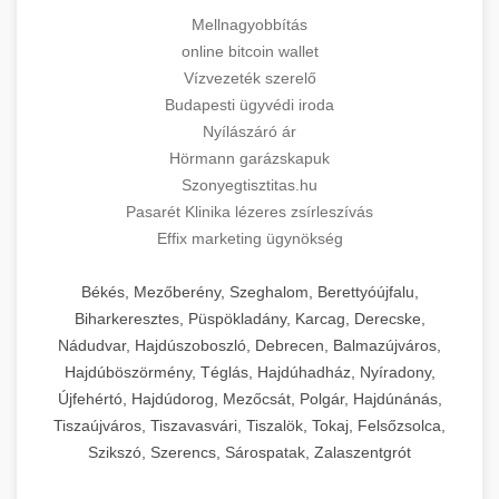
Mellnagyobbítás
online bitcoin wallet
Vízvezeték szerelő
Budapesti ügyvédi iroda
Nyílászáró ár
Hörmann garázskapuk
Szonyegtisztitas.hu
Pasarét Klinika lézeres zsírleszívás
Effix marketing ügynökség
Békés, Mezőberény, Szeghalom, Berettyóújfalu,
Biharkeresztes, Püspökladány, Karcag, Derecske,
Nádudvar, Hajdúszoboszló, Debrecen, Balmazújváros,
Hajdúböszörmény, Téglás, Hajdúhadház, Nyíradony,
Újfehértó, Hajdúdorog, Mezőcsát, Polgár, Hajdúnánás,
Tiszaújváros, Tiszavasvári, Tiszalök, Tokaj, Felsőzsolca,
Szikszó, Szerencs, Sárospatak, Zalaszentgrót