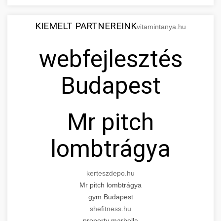
KIEMELT PARTNEREINK
vitamintanya.hu
webfejlesztés
Budapest
Mr pitch
lombtrágya
kerteszdepo.hu
Mr pitch lombtrágya
gym Budapest
shefitness.hu
property marbella