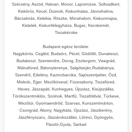
Szécsény, Aszód, Hatvan, Monor, Lajosmizse, Soltvadkert,
Kiskőrös, Kecel, Dusnok, Kiskunhalas, Jánoshalma,
Bácsalmás, Kelebia, Röszke, Mórahalom, Kiskunmajsa,
Kistelek, Kiskunfélegyháza, Bugac, Kecskemét,
Tiszakécske
Budapest egész területe:
Nagykörös, Cegléd, Budaörs, Pécel, Gödöllő, Dunakeszi,
Budakeszi, Szentendre, Dorog, Esztergom, Visegrád,
Mátrafüred, Bátonyterenye, Salgótarján,Rudabánya,
Szendrő, Edelény, Kazincbarcika, Sajószentpéter, Ózd,
Miskolc, Eger, Mezőkövesd, Füzesabony, Tiszafüred,
Heves, Jászapáti, Kunhegyes, Újszász, Kisújszállás,
Törökszentmiklós, Szolnok, Martfű, Tiszaföldvár, Túrkeve,
Mezőtúr, Gyomaendrőd, Szarvas, Kunszentmárton,
Csongrád, Abony, Nagykáta, Újszász, Jászberény,
Jászfényszaru, Jászárokszállás, Lőrinci, Gyöngyös,
Pásztó,Gyula, Sarkad