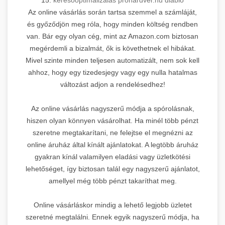
Az online vásárlás során tartsa szemmel a számláját,
és győződjön meg róla, hogy minden költség rendben
van. Bár egy olyan cég, mint az Amazon.com biztosan
megérdemli a bizalmát, ők is követhetnek el hibákat.
Mivel szinte minden teljesen automatizált, nem sok kell
ahhoz, hogy egy tizedesjegy vagy egy nulla hatalmas
változást adjon a rendelésedhez!
Az online vásárlás nagyszerű módja a spórolásnak,
hiszen olyan könnyen vásárolhat. Ha minél több pénzt
szeretne megtakarítani, ne felejtse el megnézni az
online áruház által kínált ajánlatokat. A legtöbb áruház
gyakran kínál valamilyen eladási vagy üzletkötési
lehetőséget, így biztosan talál egy nagyszerű ajánlatot,
amellyel még több pénzt takaríthat meg.
Online vásárláskor mindig a lehető legjobb üzletet
szeretné megtalálni. Ennek egyik nagyszerű módja, ha