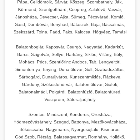
Pápa, Celldömölk, Sárvár, Kőszeg, Szombathely, Ják,
Körmend, Szentgotthárd, Csepreg, Zalalövő, Vasvár,
Jánosháza, Devecser, Ajka, Sümeg, Pécsvárad, Komló,
Sásd, Dombóvár, Bonyhád, Bátaszék, Baja, Bácsalmás,
Szekszárd, Tolna, Fadd, Paks, Kalocsa, Hőgyész, Tamási
Balatonboglár, Kaposvár, Csurgó, Nagyatád, Kadarkút,
Barcs, Szigetvár, Sellye, Harkány, Siklós, Villány, Bóly,
Mohács, Pécs, Szentlőrinc Andocs, Tab, Lengyeltóti,
Simontornya, Enying, Dunaföldvár, Solt, Szabadszállás,
Sárbogárd, Dunaújváros, Kunszentmiklós, Ráckeve,
Gárdony, Székesfehérvár, Balatonföldvár, Siófok,
Balatonalmádi, Polgárdi, Balatonfűzfő, Balatonfüred,
Veszprém, Sátoraljaújhely
Szentes, Mindszent, Kondoros, Orosháza,
Hódmezővásárhely, Szeged, Battonya, Mezőkovácsháza,
Békéscsaba, Nagymaros, Nyergesújfalu, Kismaros,
Göd,Szob, Rétság, Balassagyarmat, Romhány, Hollókő,