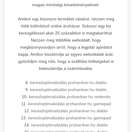
magas minőségi követelményeknek.
Amikor egy bizonyos terméket vásárol, nézzen meg
több különböző online áruházat. Sokszor egy kis
keresgéléssel akár 25 százalékot is megtakaríthat.
Nézzen meg többféle weboldalt, hogy
megbizonyosodjon arról, hogy a legjobb ajánlatot
kapja. Amikor kiszámolja az egyes weboldalak árát,
győződjön meg róla, hogy a szállítási költségeket is
beleszámítja a számításaiba.
8.
keresőoptimalizálás prohardver.hu diablo
9.
keresőoptimalizálás prohardver.hu diablo
10.
keresőoptimalizálás prohardver.hu nintendo
11.
keresőoptimalizálás prohardver.hu gamepad
12.
keresőoptimalizálás prohardver.hu diablo
13.
keresőoptimalizálás prohardver.hu gamepad
14.
keresőoptimalizálás prohardver.hu diablo
15.
keresőoptimalizálás prohardver.hu diablo