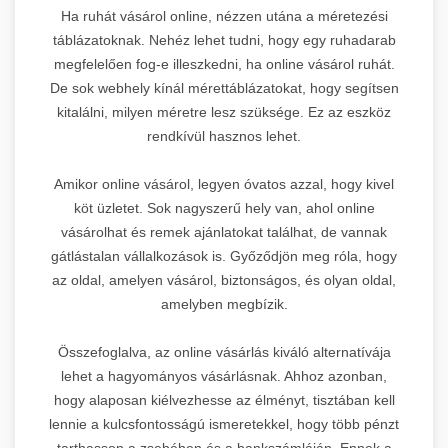
Ha ruhát vásárol online, nézzen utána a méretezési
táblázatoknak. Nehéz lehet tudni, hogy egy ruhadarab
megfelelően fog-e illeszkedni, ha online vásárol ruhát.
De sok webhely kínál mérettáblázatokat, hogy segítsen
kitalálni, milyen méretre lesz szüksége. Ez az eszköz
rendkívül hasznos lehet.
Amikor online vásárol, legyen óvatos azzal, hogy kivel
köt üzletet. Sok nagyszerű hely van, ahol online
vásárolhat és remek ajánlatokat találhat, de vannak
gátlástalan vállalkozások is. Győződjön meg róla, hogy
az oldal, amelyen vásárol, biztonságos, és olyan oldal,
amelyben megbízik.
Összefoglalva, az online vásárlás kiváló alternatívája
lehet a hagyományos vásárlásnak. Ahhoz azonban,
hogy alaposan kiélvezhesse az élményt, tisztában kell
lennie a kulcsfontosságú ismeretekkel, hogy több pénzt
tarthasson a zsebében és a bankszámláján. Ennek a