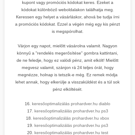
kupont vagy promóciós kódokat keres. Ezeket a
kódokat különböző weboldalakon találhatja meg.
Keressen egy helyet a vásárláskor, ahová be tudja írni
a promóciós kódokat. Ezzel a végén még egy kis pénzt
is megspórolhat.
Várjon egy napot, mielőtt vásárolna valamit. Nagyon
könnyű a "rendelés megerősítése" gombra kattintani,
de ne feledje, hogy ez valódi pénz, amit elkölt! Mielőtt
megvesz valamit, szánjon rá 24 teljes órát, hogy
megnézze, holnap is tetszik-e még. Ez remek módja
lehet annak, hogy elkerülje a visszaküldést és a túl sok
pénz elköltését.
16.
keresőoptimalizálás prohardver.hu diablo
17.
keresőoptimalizálás prohardver.hu ps3
18.
keresőoptimalizálás prohardver.hu xbox
19.
keresőoptimalizálás prohardver.hu ps3
20.
keresőoptimalizálás prohardver.hu test