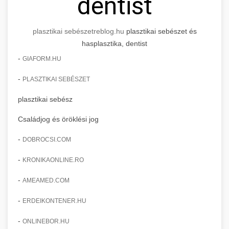
dentist
plasztikai sebészet
reblog.hu
plasztikai sebészet és
hasplasztika, dentist
-
GIAFORM.HU
-
PLASZTIKAI SEBÉSZET
plasztikai sebész
Családjog és öröklési jog
-
DOBROCSI.COM
-
KRONIKAONLINE.RO
-
AMEAMED.COM
-
ERDEIKONTENER.HU
-
ONLINEBOR.HU