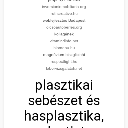
inversioninmobiliaria.org
rothcreative.hu
webfejlesztés Budapest
olcsoautoberles.org
kollagének
vitamindinfo.net
biomenu.hu
magnézium biszglicinát
respectfight.hu
laborvizsgalatok.net
plasztikai
sebészet és
hasplasztika,