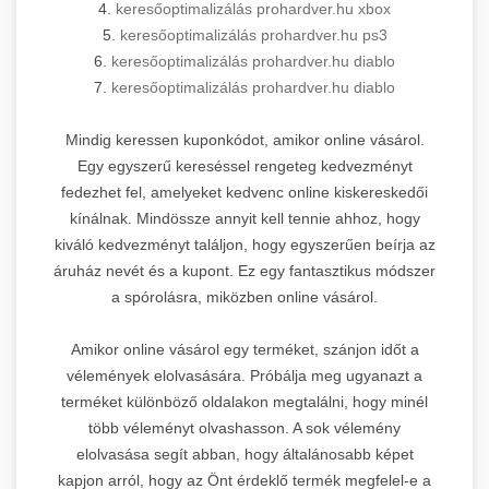
4.
keresőoptimalizálás prohardver.hu xbox
5.
keresőoptimalizálás prohardver.hu ps3
6.
keresőoptimalizálás prohardver.hu diablo
7.
keresőoptimalizálás prohardver.hu diablo
Mindig keressen kuponkódot, amikor online vásárol.
Egy egyszerű kereséssel rengeteg kedvezményt
fedezhet fel, amelyeket kedvenc online kiskereskedői
kínálnak. Mindössze annyit kell tennie ahhoz, hogy
kiváló kedvezményt találjon, hogy egyszerűen beírja az
áruház nevét és a kupont. Ez egy fantasztikus módszer
a spórolásra, miközben online vásárol.
Amikor online vásárol egy terméket, szánjon időt a
vélemények elolvasására. Próbálja meg ugyanazt a
terméket különböző oldalakon megtalálni, hogy minél
több véleményt olvashasson. A sok vélemény
elolvasása segít abban, hogy általánosabb képet
kapjon arról, hogy az Önt érdeklő termék megfelel-e a