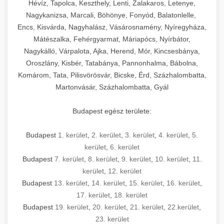
Hévíz, Tapolca, Keszthely, Lenti, Zalakaros, Letenye,
Nagykanizsa, Marcali, Böhönye, Fonyód, Balatonlelle,
Encs, Kisvárda, Nagyhalász, Vásárosnamény, Nyíregyháza,
Mátészalka, Fehérgyarmat, Máriapócs, Nyírbátor,
Nagykálló, Várpalota, Ajka, Herend, Mór, Kincsesbánya,
Oroszlány, Kisbér, Tatabánya, Pannonhalma, Bábolna,
Komárom, Tata, Pilisvörösvár, Bicske, Érd, Százhalombatta,
Martonvásár, Százhalombatta, Gyál
Budapest egész területe:
Budapest
1. kerület
,
2. kerület
,
3. kerület
,
4. kerület
,
5.
kerület
,
6. kerület
Budapest
7. kerület
,
8. kerület
,
9. kerület
,
10. kerület
,
11.
kerület
,
12. kerület
Budapest
13. kerület
,
14. kerület
,
15. kerület
,
16. kerület
,
17. kerület
,
18. kerület
Budapest
19. kerület
,
20. kerület
,
21. kerület
,
22.kerület
,
23. kerület