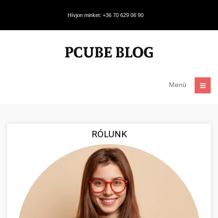
Hívjon minket: +36 70 629 06 90
Menü
RÓLUNK