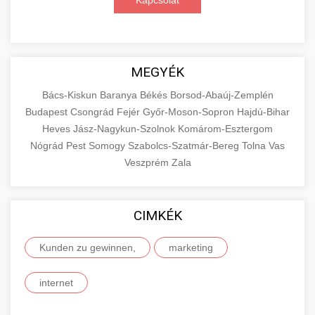
Kapcsolat
MEGYÉK
Bács-Kiskun
Baranya
Békés
Borsod-Abaúj-Zemplén
Budapest
Csongrád
Fejér
Győr-Moson-Sopron
Hajdú-Bihar
Heves
Jász-Nagykun-Szolnok
Komárom-Esztergom
Nógrád
Pest
Somogy
Szabolcs-Szatmár-Bereg
Tolna
Vas
Veszprém
Zala
CIMKÉK
Kunden zu gewinnen,
marketing
internet