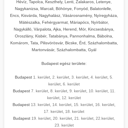
Hévíz, Tapolca, Keszthely, Lenti, Zalakaros, Letenye,
Nagykanizsa, Marcali, Böhönye, Fonyód, Balatonlelle,
Encs, Kisvárda, Nagyhalász, Vásárosnamény, Nyíregyháza,
Mátészalka, Fehérgyarmat, Máriapócs, Nyírbátor,
Nagykálló, Várpalota, Ajka, Herend, Mór, Kincsesbánya,
Oroszlány, Kisbér, Tatabánya, Pannonhalma, Bábolna,
Komárom, Tata, Pilisvörösvár, Bicske, Érd, Százhalombatta,
Martonvásár, Százhalombatta, Gyál
Budapest egész területe:
Budapest
1. kerület
,
2. kerület
,
3. kerület
,
4. kerület
,
5.
kerület
,
6. kerület
Budapest
7. kerület
,
8. kerület
,
9. kerület
,
10. kerület
,
11.
kerület
,
12. kerület
Budapest
13. kerület
,
14. kerület
,
15. kerület
,
16. kerület
,
17. kerület
,
18. kerület
Budapest
19. kerület
,
20. kerület
,
21. kerület
,
22.kerület
,
23. kerület