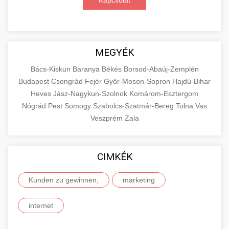
Kapcsolat
MEGYÉK
Bács-Kiskun
Baranya
Békés
Borsod-Abaúj-Zemplén
Budapest
Csongrád
Fejér
Győr-Moson-Sopron
Hajdú-Bihar
Heves
Jász-Nagykun-Szolnok
Komárom-Esztergom
Nógrád
Pest
Somogy
Szabolcs-Szatmár-Bereg
Tolna
Vas
Veszprém
Zala
CIMKÉK
Kunden zu gewinnen,
marketing
internet