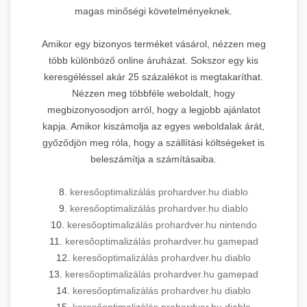
magas minőségi követelményeknek.
Amikor egy bizonyos terméket vásárol, nézzen meg
több különböző online áruházat. Sokszor egy kis
keresgéléssel akár 25 százalékot is megtakaríthat.
Nézzen meg többféle weboldalt, hogy
megbizonyosodjon arról, hogy a legjobb ajánlatot
kapja. Amikor kiszámolja az egyes weboldalak árát,
győződjön meg róla, hogy a szállítási költségeket is
beleszámítja a számításaiba.
8.
keresőoptimalizálás prohardver.hu diablo
9.
keresőoptimalizálás prohardver.hu diablo
10.
keresőoptimalizálás prohardver.hu nintendo
11.
keresőoptimalizálás prohardver.hu gamepad
12.
keresőoptimalizálás prohardver.hu diablo
13.
keresőoptimalizálás prohardver.hu gamepad
14.
keresőoptimalizálás prohardver.hu diablo
15.
keresőoptimalizálás prohardver.hu diablo