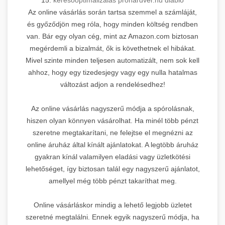
Az online vásárlás során tartsa szemmel a számláját,
és győződjön meg róla, hogy minden költség rendben
van. Bár egy olyan cég, mint az Amazon.com biztosan
megérdemli a bizalmát, ők is követhetnek el hibákat.
Mivel szinte minden teljesen automatizált, nem sok kell
ahhoz, hogy egy tizedesjegy vagy egy nulla hatalmas
változást adjon a rendelésedhez!
Az online vásárlás nagyszerű módja a spórolásnak,
hiszen olyan könnyen vásárolhat. Ha minél több pénzt
szeretne megtakarítani, ne felejtse el megnézni az
online áruház által kínált ajánlatokat. A legtöbb áruház
gyakran kínál valamilyen eladási vagy üzletkötési
lehetőséget, így biztosan talál egy nagyszerű ajánlatot,
amellyel még több pénzt takaríthat meg.
Online vásárláskor mindig a lehető legjobb üzletet
szeretné megtalálni. Ennek egyik nagyszerű módja, ha