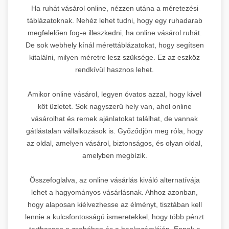
Ha ruhát vásárol online, nézzen utána a méretezési
táblázatoknak. Nehéz lehet tudni, hogy egy ruhadarab
megfelelően fog-e illeszkedni, ha online vásárol ruhát.
De sok webhely kínál mérettáblázatokat, hogy segítsen
kitalálni, milyen méretre lesz szüksége. Ez az eszköz
rendkívül hasznos lehet.
Amikor online vásárol, legyen óvatos azzal, hogy kivel
köt üzletet. Sok nagyszerű hely van, ahol online
vásárolhat és remek ajánlatokat találhat, de vannak
gátlástalan vállalkozások is. Győződjön meg róla, hogy
az oldal, amelyen vásárol, biztonságos, és olyan oldal,
amelyben megbízik.
Összefoglalva, az online vásárlás kiváló alternatívája
lehet a hagyományos vásárlásnak. Ahhoz azonban,
hogy alaposan kiélvezhesse az élményt, tisztában kell
lennie a kulcsfontosságú ismeretekkel, hogy több pénzt
tarthasson a zsebében és a bankszámláján. Ennek a