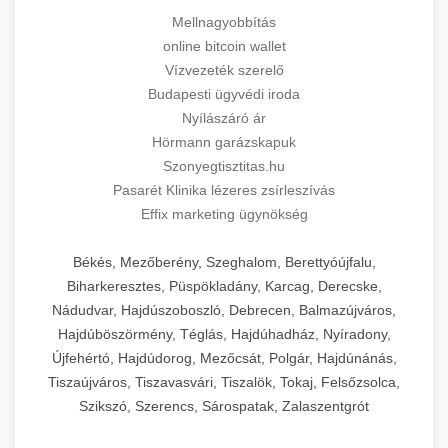
Mellnagyobbítás
online bitcoin wallet
Vízvezeték szerelő
Budapesti ügyvédi iroda
Nyílászáró ár
Hörmann garázskapuk
Szonyegtisztitas.hu
Pasarét Klinika lézeres zsírleszívás
Effix marketing ügynökség
Békés, Mezőberény, Szeghalom, Berettyóújfalu,
Biharkeresztes, Püspökladány, Karcag, Derecske,
Nádudvar, Hajdúszoboszló, Debrecen, Balmazújváros,
Hajdúböszörmény, Téglás, Hajdúhadház, Nyíradony,
Újfehértó, Hajdúdorog, Mezőcsát, Polgár, Hajdúnánás,
Tiszaújváros, Tiszavasvári, Tiszalök, Tokaj, Felsőzsolca,
Szikszó, Szerencs, Sárospatak, Zalaszentgrót