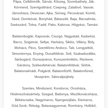
Pápa, Celldömölk, Sárvár, Kőszeg, Szombathely, Ják,
Körmend, Szentgotthárd, Csepreg, Zalalövő, Vasvár,
Jánosháza, Devecser, Ajka, Sümeg, Pécsvárad, Komló,
Sásd, Dombóvár, Bonyhád, Bátaszék, Baja, Bácsalmás,
Szekszárd, Tolna, Fadd, Paks, Kalocsa, Hőgyész, Tamási
Balatonboglár, Kaposvár, Csurgó, Nagyatád, Kadarkút,
Barcs, Szigetvár, Sellye, Harkány, Siklós, Villány, Bóly,
Mohács, Pécs, Szentlőrinc Andocs, Tab, Lengyeltóti,
Simontornya, Enying, Dunaföldvár, Solt, Szabadszállás,
Sárbogárd, Dunaújváros, Kunszentmiklós, Ráckeve,
Gárdony, Székesfehérvár, Balatonföldvár, Siófok,
Balatonalmádi, Polgárdi, Balatonfűzfő, Balatonfüred,
Veszprém, Sátoraljaújhely
Szentes, Mindszent, Kondoros, Orosháza,
Hódmezővásárhely, Szeged, Battonya, Mezőkovácsháza,
Békéscsaba, Nagymaros, Nyergesújfalu, Kismaros,
Göd,Szob, Rétság, Balassagyarmat, Romhány, Hollókő,