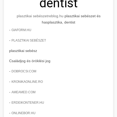
dentist
plasztikai sebészet
reblog.hu
plasztikai sebészet és
hasplasztika, dentist
-
GIAFORM.HU
-
PLASZTIKAI SEBÉSZET
plasztikai sebész
Családjog és öröklési jog
-
DOBROCSI.COM
-
KRONIKAONLINE.RO
-
AMEAMED.COM
-
ERDEIKONTENER.HU
-
ONLINEBOR.HU