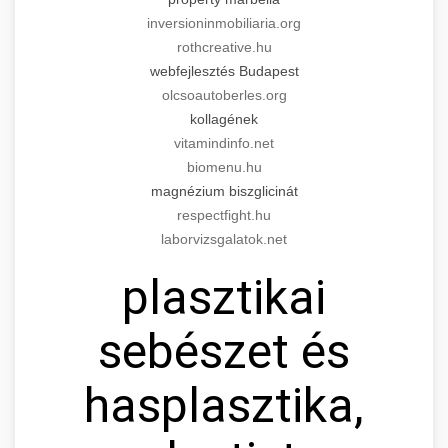
inversioninmobiliaria.org
rothcreative.hu
webfejlesztés Budapest
olcsoautoberles.org
kollagének
vitamindinfo.net
biomenu.hu
magnézium biszglicinát
respectfight.hu
laborvizsgalatok.net
plasztikai
sebészet és
hasplasztika,