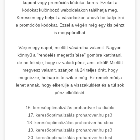
kupont vagy promóciós kódokat keres. Ezeket a
kódokat különböző weboldalakon találhatja meg.
Keressen egy helyet a vásárláskor, ahová be tudja írni
a promóciós kódokat. Ezzel a végén még egy kis pénzt
is megspórolhat.
Várjon egy napot, mielőtt vásárolna valamit. Nagyon
könnyű a "rendelés megerősítése" gombra kattintani,
de ne feledje, hogy ez valódi pénz, amit elkölt! Mielőtt
megvesz valamit, szánjon rá 24 teljes órát, hogy
megnézze, holnap is tetszik-e még. Ez remek módja
lehet annak, hogy elkerülje a visszaküldést és a túl sok
pénz elköltését.
16.
keresőoptimalizálás prohardver.hu diablo
17.
keresőoptimalizálás prohardver.hu ps3
18.
keresőoptimalizálás prohardver.hu xbox
19.
keresőoptimalizálás prohardver.hu ps3
20.
keresőoptimalizálás prohardver.hu test