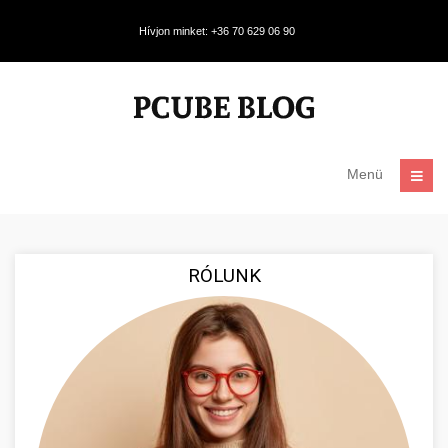
Hívjon minket: +36 70 629 06 90
Menü
RÓLUNK