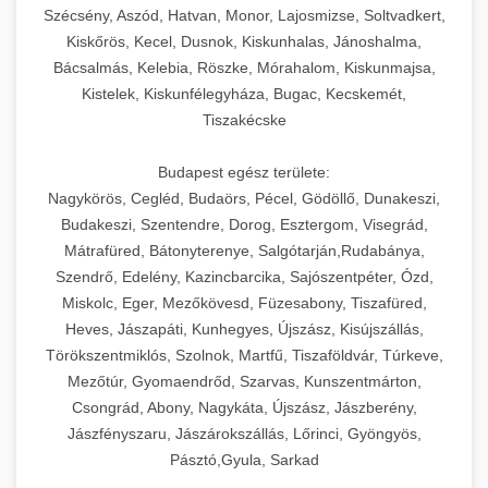
Szécsény, Aszód, Hatvan, Monor, Lajosmizse, Soltvadkert,
Kiskőrös, Kecel, Dusnok, Kiskunhalas, Jánoshalma,
Bácsalmás, Kelebia, Röszke, Mórahalom, Kiskunmajsa,
Kistelek, Kiskunfélegyháza, Bugac, Kecskemét,
Tiszakécske
Budapest egész területe:
Nagykörös, Cegléd, Budaörs, Pécel, Gödöllő, Dunakeszi,
Budakeszi, Szentendre, Dorog, Esztergom, Visegrád,
Mátrafüred, Bátonyterenye, Salgótarján,Rudabánya,
Szendrő, Edelény, Kazincbarcika, Sajószentpéter, Ózd,
Miskolc, Eger, Mezőkövesd, Füzesabony, Tiszafüred,
Heves, Jászapáti, Kunhegyes, Újszász, Kisújszállás,
Törökszentmiklós, Szolnok, Martfű, Tiszaföldvár, Túrkeve,
Mezőtúr, Gyomaendrőd, Szarvas, Kunszentmárton,
Csongrád, Abony, Nagykáta, Újszász, Jászberény,
Jászfényszaru, Jászárokszállás, Lőrinci, Gyöngyös,
Pásztó,Gyula, Sarkad