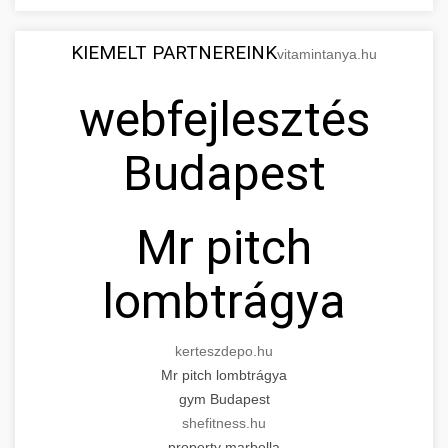
KIEMELT PARTNEREINK
vitamintanya.hu
webfejlesztés
Budapest
Mr pitch
lombtrágya
kerteszdepo.hu
Mr pitch lombtrágya
gym Budapest
shefitness.hu
property marbella