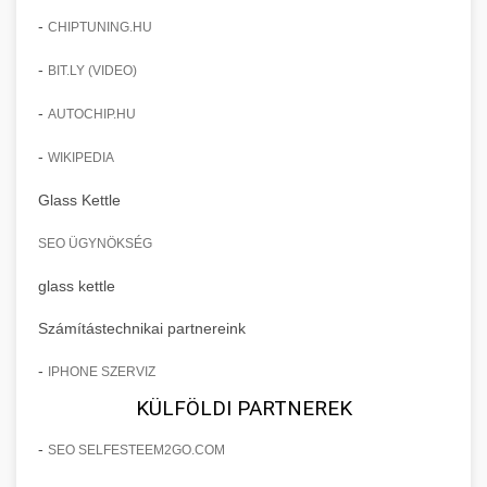
-
CHIPTUNING.HU
-
BIT.LY (VIDEO)
-
AUTOCHIP.HU
-
WIKIPEDIA
Glass Kettle
SEO ÜGYNÖKSÉG
glass kettle
Számítástechnikai partnereink
-
IPHONE SZERVIZ
KÜLFÖLDI PARTNEREK
-
SEO SELFESTEEM2GO.COM