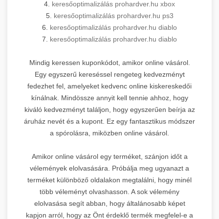
4.
keresőoptimalizálás prohardver.hu xbox
5.
keresőoptimalizálás prohardver.hu ps3
6.
keresőoptimalizálás prohardver.hu diablo
7.
keresőoptimalizálás prohardver.hu diablo
Mindig keressen kuponkódot, amikor online vásárol.
Egy egyszerű kereséssel rengeteg kedvezményt
fedezhet fel, amelyeket kedvenc online kiskereskedői
kínálnak. Mindössze annyit kell tennie ahhoz, hogy
kiváló kedvezményt találjon, hogy egyszerűen beírja az
áruház nevét és a kupont. Ez egy fantasztikus módszer
a spórolásra, miközben online vásárol.
Amikor online vásárol egy terméket, szánjon időt a
vélemények elolvasására. Próbálja meg ugyanazt a
terméket különböző oldalakon megtalálni, hogy minél
több véleményt olvashasson. A sok vélemény
elolvasása segít abban, hogy általánosabb képet
kapjon arról, hogy az Önt érdeklő termék megfelel-e a