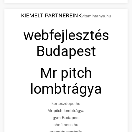
KIEMELT PARTNEREINK
vitamintanya.hu
webfejlesztés
Budapest
Mr pitch
lombtrágya
kerteszdepo.hu
Mr pitch lombtrágya
gym Budapest
shefitness.hu
property marbella