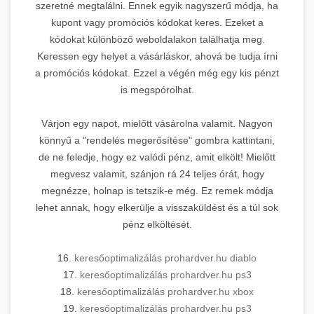
szeretné megtalálni. Ennek egyik nagyszerű módja, ha
kupont vagy promóciós kódokat keres. Ezeket a
kódokat különböző weboldalakon találhatja meg.
Keressen egy helyet a vásárláskor, ahová be tudja írni
a promóciós kódokat. Ezzel a végén még egy kis pénzt
is megspórolhat.
Várjon egy napot, mielőtt vásárolna valamit. Nagyon
könnyű a "rendelés megerősítése" gombra kattintani,
de ne feledje, hogy ez valódi pénz, amit elkölt! Mielőtt
megvesz valamit, szánjon rá 24 teljes órát, hogy
megnézze, holnap is tetszik-e még. Ez remek módja
lehet annak, hogy elkerülje a visszaküldést és a túl sok
pénz elköltését.
16.
keresőoptimalizálás prohardver.hu diablo
17.
keresőoptimalizálás prohardver.hu ps3
18.
keresőoptimalizálás prohardver.hu xbox
19.
keresőoptimalizálás prohardver.hu ps3