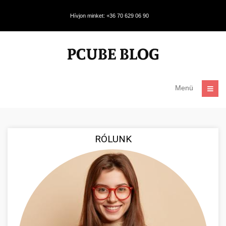
Hívjon minket: +36 70 629 06 90
Menü
RÓLUNK