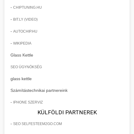
-
CHIPTUNING.HU
-
BIT.LY (VIDEO)
-
AUTOCHIP.HU
-
WIKIPEDIA
Glass Kettle
SEO ÜGYNÖKSÉG
glass kettle
Számítástechnikai partnereink
-
IPHONE SZERVIZ
KÜLFÖLDI PARTNEREK
-
SEO SELFESTEEM2GO.COM