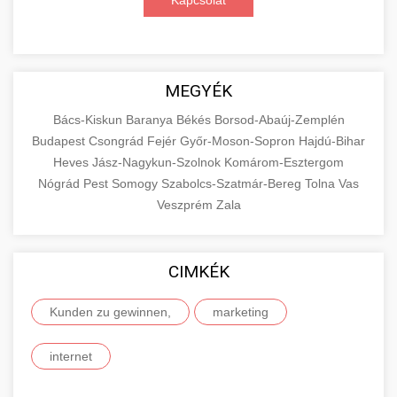
Kapcsolat
MEGYÉK
Bács-Kiskun
Baranya
Békés
Borsod-Abaúj-Zemplén
Budapest
Csongrád
Fejér
Győr-Moson-Sopron
Hajdú-Bihar
Heves
Jász-Nagykun-Szolnok
Komárom-Esztergom
Nógrád
Pest
Somogy
Szabolcs-Szatmár-Bereg
Tolna
Vas
Veszprém
Zala
CIMKÉK
Kunden zu gewinnen,
marketing
internet