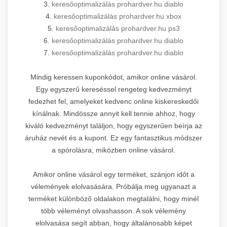
3.
keresőoptimalizálás prohardver.hu diablo
4.
keresőoptimalizálás prohardver.hu xbox
5.
keresőoptimalizálás prohardver.hu ps3
6.
keresőoptimalizálás prohardver.hu diablo
7.
keresőoptimalizálás prohardver.hu diablo
Mindig keressen kuponkódot, amikor online vásárol.
Egy egyszerű kereséssel rengeteg kedvezményt
fedezhet fel, amelyeket kedvenc online kiskereskedői
kínálnak. Mindössze annyit kell tennie ahhoz, hogy
kiváló kedvezményt találjon, hogy egyszerűen beírja az
áruház nevét és a kupont. Ez egy fantasztikus módszer
a spórolásra, miközben online vásárol.
Amikor online vásárol egy terméket, szánjon időt a
vélemények elolvasására. Próbálja meg ugyanazt a
terméket különböző oldalakon megtalálni, hogy minél
több véleményt olvashasson. A sok vélemény
elolvasása segít abban, hogy általánosabb képet