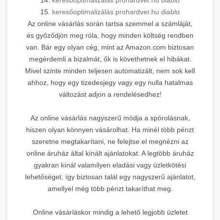
15.
keresőoptimalizálás prohardver.hu diablo
Az online vásárlás során tartsa szemmel a számláját,
és győződjön meg róla, hogy minden költség rendben
van. Bár egy olyan cég, mint az Amazon.com biztosan
megérdemli a bizalmát, ők is követhetnek el hibákat.
Mivel szinte minden teljesen automatizált, nem sok kell
ahhoz, hogy egy tizedesjegy vagy egy nulla hatalmas
változást adjon a rendelésedhez!
Az online vásárlás nagyszerű módja a spórolásnak,
hiszen olyan könnyen vásárolhat. Ha minél több pénzt
szeretne megtakarítani, ne felejtse el megnézni az
online áruház által kínált ajánlatokat. A legtöbb áruház
gyakran kínál valamilyen eladási vagy üzletkötési
lehetőséget, így biztosan talál egy nagyszerű ajánlatot,
amellyel még több pénzt takaríthat meg.
Online vásárláskor mindig a lehető legjobb üzletet