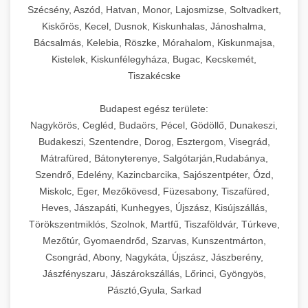
Szécsény, Aszód, Hatvan, Monor, Lajosmizse, Soltvadkert,
Kiskőrös, Kecel, Dusnok, Kiskunhalas, Jánoshalma,
Bácsalmás, Kelebia, Röszke, Mórahalom, Kiskunmajsa,
Kistelek, Kiskunfélegyháza, Bugac, Kecskemét,
Tiszakécske
Budapest egész területe:
Nagykörös, Cegléd, Budaörs, Pécel, Gödöllő, Dunakeszi,
Budakeszi, Szentendre, Dorog, Esztergom, Visegrád,
Mátrafüred, Bátonyterenye, Salgótarján,Rudabánya,
Szendrő, Edelény, Kazincbarcika, Sajószentpéter, Ózd,
Miskolc, Eger, Mezőkövesd, Füzesabony, Tiszafüred,
Heves, Jászapáti, Kunhegyes, Újszász, Kisújszállás,
Törökszentmiklós, Szolnok, Martfű, Tiszaföldvár, Túrkeve,
Mezőtúr, Gyomaendrőd, Szarvas, Kunszentmárton,
Csongrád, Abony, Nagykáta, Újszász, Jászberény,
Jászfényszaru, Jászárokszállás, Lőrinci, Gyöngyös,
Pásztó,Gyula, Sarkad