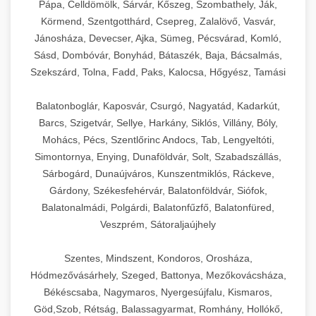
Pápa, Celldömölk, Sárvár, Kőszeg, Szombathely, Ják,
Körmend, Szentgotthárd, Csepreg, Zalalövő, Vasvár,
Jánosháza, Devecser, Ajka, Sümeg, Pécsvárad, Komló,
Sásd, Dombóvár, Bonyhád, Bátaszék, Baja, Bácsalmás,
Szekszárd, Tolna, Fadd, Paks, Kalocsa, Hőgyész, Tamási
Balatonboglár, Kaposvár, Csurgó, Nagyatád, Kadarkút,
Barcs, Szigetvár, Sellye, Harkány, Siklós, Villány, Bóly,
Mohács, Pécs, Szentlőrinc Andocs, Tab, Lengyeltóti,
Simontornya, Enying, Dunaföldvár, Solt, Szabadszállás,
Sárbogárd, Dunaújváros, Kunszentmiklós, Ráckeve,
Gárdony, Székesfehérvár, Balatonföldvár, Siófok,
Balatonalmádi, Polgárdi, Balatonfűzfő, Balatonfüred,
Veszprém, Sátoraljaújhely
Szentes, Mindszent, Kondoros, Orosháza,
Hódmezővásárhely, Szeged, Battonya, Mezőkovácsháza,
Békéscsaba, Nagymaros, Nyergesújfalu, Kismaros,
Göd,Szob, Rétság, Balassagyarmat, Romhány, Hollókő,