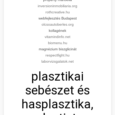
inversioninmobiliaria.org
rothcreative.hu
webfejlesztés Budapest
olcsoautoberles.org
kollagének
vitamindinfo.net
biomenu.hu
magnézium biszglicinát
respectfight.hu
laborvizsgalatok.net
plasztikai
sebészet és
hasplasztika,