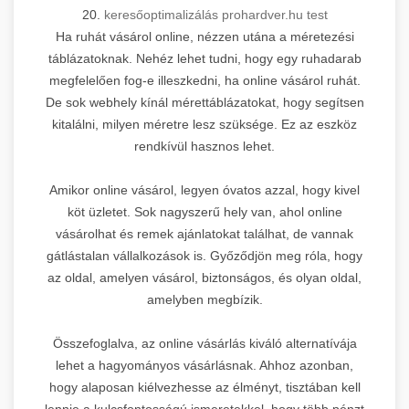
20.
keresőoptimalizálás prohardver.hu test
Ha ruhát vásárol online, nézzen utána a méretezési
táblázatoknak. Nehéz lehet tudni, hogy egy ruhadarab
megfelelően fog-e illeszkedni, ha online vásárol ruhát.
De sok webhely kínál mérettáblázatokat, hogy segítsen
kitalálni, milyen méretre lesz szüksége. Ez az eszköz
rendkívül hasznos lehet.
Amikor online vásárol, legyen óvatos azzal, hogy kivel
köt üzletet. Sok nagyszerű hely van, ahol online
vásárolhat és remek ajánlatokat találhat, de vannak
gátlástalan vállalkozások is. Győződjön meg róla, hogy
az oldal, amelyen vásárol, biztonságos, és olyan oldal,
amelyben megbízik.
Összefoglalva, az online vásárlás kiváló alternatívája
lehet a hagyományos vásárlásnak. Ahhoz azonban,
hogy alaposan kiélvezhesse az élményt, tisztában kell
lennie a kulcsfontosságú ismeretekkel, hogy több pénzt