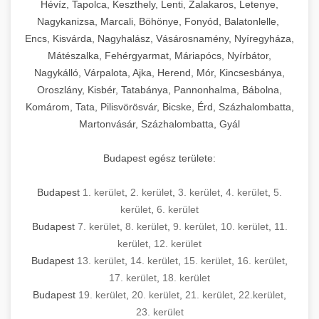
Hévíz, Tapolca, Keszthely, Lenti, Zalakaros, Letenye,
Nagykanizsa, Marcali, Böhönye, Fonyód, Balatonlelle,
Encs, Kisvárda, Nagyhalász, Vásárosnamény, Nyíregyháza,
Mátészalka, Fehérgyarmat, Máriapócs, Nyírbátor,
Nagykálló, Várpalota, Ajka, Herend, Mór, Kincsesbánya,
Oroszlány, Kisbér, Tatabánya, Pannonhalma, Bábolna,
Komárom, Tata, Pilisvörösvár, Bicske, Érd, Százhalombatta,
Martonvásár, Százhalombatta, Gyál
Budapest egész területe:
Budapest
1. kerület
,
2. kerület
,
3. kerület
,
4. kerület
,
5.
kerület
,
6. kerület
Budapest
7. kerület
,
8. kerület
,
9. kerület
,
10. kerület
,
11.
kerület
,
12. kerület
Budapest
13. kerület
,
14. kerület
,
15. kerület
,
16. kerület
,
17. kerület
,
18. kerület
Budapest
19. kerület
,
20. kerület
,
21. kerület
,
22.kerület
,
23. kerület