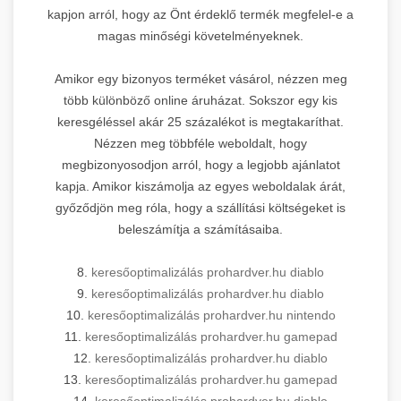
kapjon arról, hogy az Önt érdeklő termék megfelel-e a
magas minőségi követelményeknek.
Amikor egy bizonyos terméket vásárol, nézzen meg
több különböző online áruházat. Sokszor egy kis
keresgéléssel akár 25 százalékot is megtakaríthat.
Nézzen meg többféle weboldalt, hogy
megbizonyosodjon arról, hogy a legjobb ajánlatot
kapja. Amikor kiszámolja az egyes weboldalak árát,
győződjön meg róla, hogy a szállítási költségeket is
beleszámítja a számításaiba.
8.
keresőoptimalizálás prohardver.hu diablo
9.
keresőoptimalizálás prohardver.hu diablo
10.
keresőoptimalizálás prohardver.hu nintendo
11.
keresőoptimalizálás prohardver.hu gamepad
12.
keresőoptimalizálás prohardver.hu diablo
13.
keresőoptimalizálás prohardver.hu gamepad
14.
keresőoptimalizálás prohardver.hu diablo