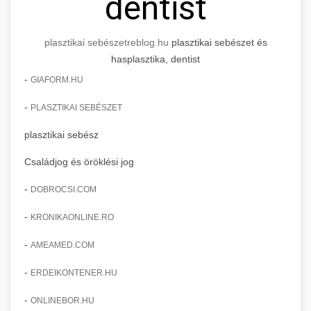
dentist
plasztikai sebészet
reblog.hu
plasztikai sebészet és
hasplasztika, dentist
-
GIAFORM.HU
-
PLASZTIKAI SEBÉSZET
plasztikai sebész
Családjog és öröklési jog
-
DOBROCSI.COM
-
KRONIKAONLINE.RO
-
AMEAMED.COM
-
ERDEIKONTENER.HU
-
ONLINEBOR.HU