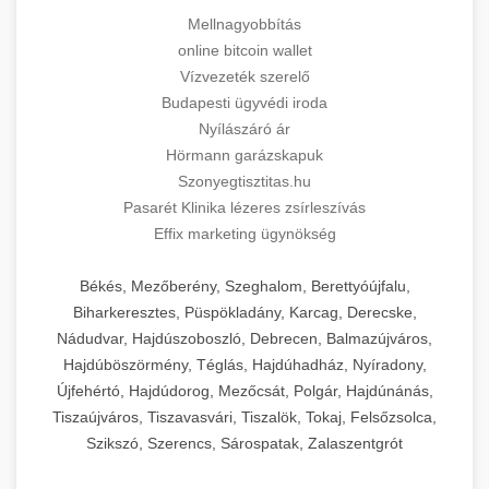
Mellnagyobbítás
online bitcoin wallet
Vízvezeték szerelő
Budapesti ügyvédi iroda
Nyílászáró ár
Hörmann garázskapuk
Szonyegtisztitas.hu
Pasarét Klinika lézeres zsírleszívás
Effix marketing ügynökség
Békés, Mezőberény, Szeghalom, Berettyóújfalu,
Biharkeresztes, Püspökladány, Karcag, Derecske,
Nádudvar, Hajdúszoboszló, Debrecen, Balmazújváros,
Hajdúböszörmény, Téglás, Hajdúhadház, Nyíradony,
Újfehértó, Hajdúdorog, Mezőcsát, Polgár, Hajdúnánás,
Tiszaújváros, Tiszavasvári, Tiszalök, Tokaj, Felsőzsolca,
Szikszó, Szerencs, Sárospatak, Zalaszentgrót