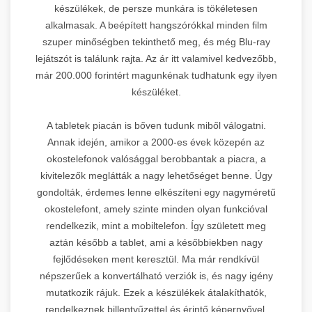
készülékek, de persze munkára is tökéletesen
alkalmasak. A beépített hangszórókkal minden film
szuper minőségben tekinthető meg, és még Blu-ray
lejátszót is találunk rajta. Az ár itt valamivel kedvezőbb,
már 200.000 forintért magunkénak tudhatunk egy ilyen
készüléket.
A tabletek piacán is bőven tudunk miből válogatni.
Annak idején, amikor a 2000-es évek közepén az
okostelefonok valósággal berobbantak a piacra, a
kivitelezők meglátták a nagy lehetőséget benne. Úgy
gondolták, érdemes lenne elkészíteni egy nagyméretű
okostelefont, amely szinte minden olyan funkcióval
rendelkezik, mint a mobiltelefon. Így született meg
aztán később a tablet, ami a későbbiekben nagy
fejlődéseken ment keresztül. Ma már rendkívül
népszerűek a konvertálható verziók is, és nagy igény
mutatkozik rájuk. Ezek a készülékek átalakíthatók,
rendelkeznek billentyűzettel és érintő képernyővel,