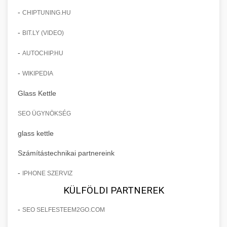
-
CHIPTUNING.HU
-
BIT.LY (VIDEO)
-
AUTOCHIP.HU
-
WIKIPEDIA
Glass Kettle
SEO ÜGYNÖKSÉG
glass kettle
Számítástechnikai partnereink
-
IPHONE SZERVIZ
KÜLFÖLDI PARTNEREK
-
SEO SELFESTEEM2GO.COM