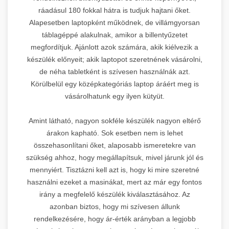
ráadásul 180 fokkal hátra is tudjuk hajtani őket.
Alapesetben laptopként működnek, de villámgyorsan
táblagéppé alakulnak, amikor a billentyűzetet
megfordítjuk. Ajánlott azok számára, akik kiélvezik a
készülék előnyeit; akik laptopot szeretnének vásárolni,
de néha tabletként is szívesen használnák azt.
Körülbelül egy középkategóriás laptop áráért meg is
vásárolhatunk egy ilyen kütyüt.
Amint látható, nagyon sokféle készülék nagyon eltérő
árakon kapható. Sok esetben nem is lehet
összehasonlítani őket, alaposabb ismeretekre van
szükség ahhoz, hogy megállapítsuk, mivel járunk jól és
mennyiért. Tisztázni kell azt is, hogy ki mire szeretné
használni ezeket a masinákat, mert az már egy fontos
irány a megfelelő készülék kiválasztásához. Az
azonban biztos, hogy mi szívesen állunk
rendelkezésére, hogy ár-érték arányban a legjobb