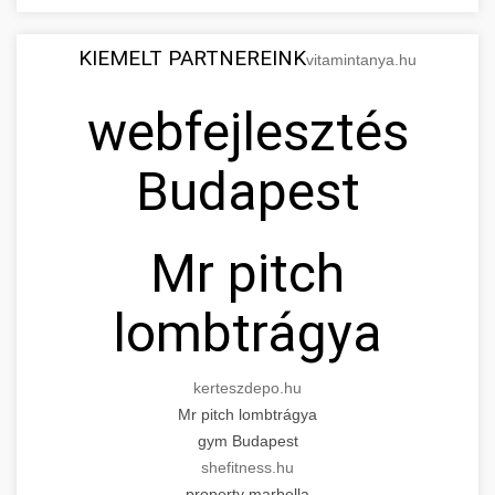
KIEMELT PARTNEREINK
vitamintanya.hu
webfejlesztés
Budapest
Mr pitch
lombtrágya
kerteszdepo.hu
Mr pitch lombtrágya
gym Budapest
shefitness.hu
property marbella