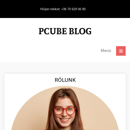
Hívjon minket: +36 70 629 06 90
Menü
RÓLUNK