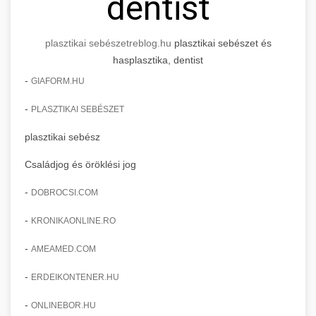
dentist
plasztikai sebészet
reblog.hu
plasztikai sebészet és
hasplasztika, dentist
-
GIAFORM.HU
-
PLASZTIKAI SEBÉSZET
plasztikai sebész
Családjog és öröklési jog
-
DOBROCSI.COM
-
KRONIKAONLINE.RO
-
AMEAMED.COM
-
ERDEIKONTENER.HU
-
ONLINEBOR.HU