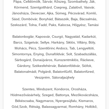
Pápa, Celldömölk, Sárvár, Kőszeg, Szombathely, Ják,
Körmend, Szentgotthárd, Csepreg, Zalalövő, Vasvár,
Jánosháza, Devecser, Ajka, Sümeg, Pécsvárad, Komló,
Sásd, Dombóvár, Bonyhád, Bátaszék, Baja, Bácsalmás,
Szekszárd, Tolna, Fadd, Paks, Kalocsa, Hőgyész, Tamási
Balatonboglár, Kaposvár, Csurgó, Nagyatád, Kadarkút,
Barcs, Szigetvár, Sellye, Harkány, Siklós, Villány, Bóly,
Mohács, Pécs, Szentlőrinc Andocs, Tab, Lengyeltóti,
Simontornya, Enying, Dunaföldvár, Solt, Szabadszállás,
Sárbogárd, Dunaújváros, Kunszentmiklós, Ráckeve,
Gárdony, Székesfehérvár, Balatonföldvár, Siófok,
Balatonalmádi, Polgárdi, Balatonfűzfő, Balatonfüred,
Veszprém, Sátoraljaújhely
Szentes, Mindszent, Kondoros, Orosháza,
Hódmezővásárhely, Szeged, Battonya, Mezőkovácsháza,
Békéscsaba, Nagymaros, Nyergesújfalu, Kismaros,
Göd,Szob, Rétság, Balassagyarmat, Romhány, Hollókő,