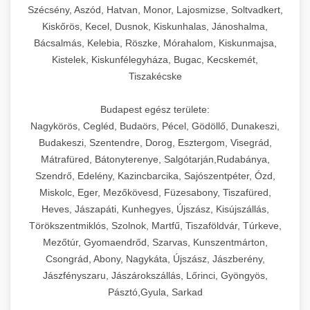
Szécsény, Aszód, Hatvan, Monor, Lajosmizse, Soltvadkert,
Kiskőrös, Kecel, Dusnok, Kiskunhalas, Jánoshalma,
Bácsalmás, Kelebia, Röszke, Mórahalom, Kiskunmajsa,
Kistelek, Kiskunfélegyháza, Bugac, Kecskemét,
Tiszakécske
Budapest egész területe:
Nagykörös, Cegléd, Budaörs, Pécel, Gödöllő, Dunakeszi,
Budakeszi, Szentendre, Dorog, Esztergom, Visegrád,
Mátrafüred, Bátonyterenye, Salgótarján,Rudabánya,
Szendrő, Edelény, Kazincbarcika, Sajószentpéter, Ózd,
Miskolc, Eger, Mezőkövesd, Füzesabony, Tiszafüred,
Heves, Jászapáti, Kunhegyes, Újszász, Kisújszállás,
Törökszentmiklós, Szolnok, Martfű, Tiszaföldvár, Túrkeve,
Mezőtúr, Gyomaendrőd, Szarvas, Kunszentmárton,
Csongrád, Abony, Nagykáta, Újszász, Jászberény,
Jászfényszaru, Jászárokszállás, Lőrinci, Gyöngyös,
Pásztó,Gyula, Sarkad