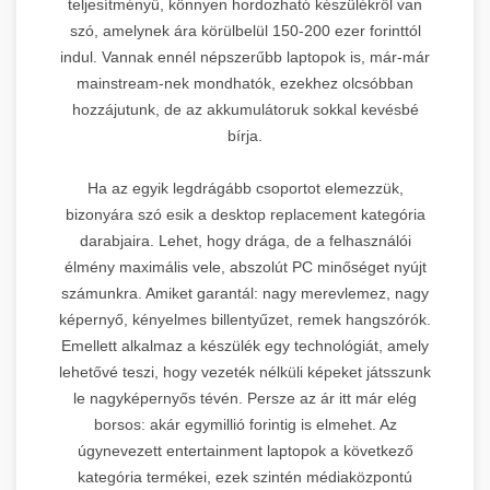
teljesítményű, könnyen hordozható készülékről van
szó, amelynek ára körülbelül 150-200 ezer forinttól
indul. Vannak ennél népszerűbb laptopok is, már-már
mainstream-nek mondhatók, ezekhez olcsóbban
hozzájutunk, de az akkumulátoruk sokkal kevésbé
bírja.
Ha az egyik legdrágább csoportot elemezzük,
bizonyára szó esik a desktop replacement kategória
darabjaira. Lehet, hogy drága, de a felhasználói
élmény maximális vele, abszolút PC minőséget nyújt
számunkra. Amiket garantál: nagy merevlemez, nagy
képernyő, kényelmes billentyűzet, remek hangszórók.
Emellett alkalmaz a készülék egy technológiát, amely
lehetővé teszi, hogy vezeték nélküli képeket játsszunk
le nagyképernyős tévén. Persze az ár itt már elég
borsos: akár egymillió forintig is elmehet. Az
úgynevezett entertainment laptopok a következő
kategória termékei, ezek szintén médiaközpontú