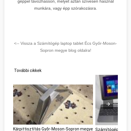
géppel távozhasson, melyet aztán szívesen használ
munkára, vagy épp szórakozásra.
<-- Vissza a Számítógép laptop tablet Écs Győr-Moson-
Sopron megye blog oldalra!
További cikkek
Kárpittisztítás Győr-Moson-Sopron megye
Számítógép laptop