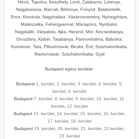
Hévíz, Tapolca, Keszthely, Lenti, Zalakaros, Letenye,
Nagykanizsa, Marcali, Böhönye, Fonyód, Balatonlelle,
Encs, Kisvárda, Nagyhalász, Vásárosnamény, Nyíregyháza,
Mátészalka, Fehérgyarmat, Máriapócs, Nyírbátor,
Nagykálló, Várpalota, Ajka, Herend, Mór, Kincsesbánya,
Oroszlány, Kisbér, Tatabánya, Pannonhalma, Bábolna,
Komárom, Tata, Pilisvörösvár, Bicske, Érd, Százhalombatta,
Martonvásár, Százhalombatta, Gyál
Budapest egész területe:
Budapest
1. kerület
,
2. kerület
,
3. kerület
,
4. kerület
,
5.
kerület
,
6. kerület
Budapest
7. kerület
,
8. kerület
,
9. kerület
,
10. kerület
,
11.
kerület
,
12. kerület
Budapest
13. kerület
,
14. kerület
,
15. kerület
,
16. kerület
,
17. kerület
,
18. kerület
Budapest
19. kerület
,
20. kerület
,
21. kerület
,
22.kerület
,
23. kerület