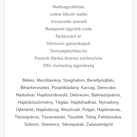
Mellnagyobbítás
online bitcoin wallet
Vízvezeték szerelő
Budapesti ügyvédi iroda
Nyílászáró ár
Hörmann garázskapuk
Szonyegtisztitas.hu
Pasarét Klinika lézeres zsírleszívás
Effix marketing ügynökség
Békés, Mezőberény, Szeghalom, Berettyóújfalu,
Biharkeresztes, Püspökladány, Karcag, Derecske,
Nádudvar, Hajdúszoboszló, Debrecen, Balmazújváros,
Hajdúböszörmény, Téglás, Hajdúhadház, Nyíradony,
Újfehértó, Hajdúdorog, Mezőcsát, Polgár, Hajdúnánás,
Tiszaújváros, Tiszavasvári, Tiszalök, Tokaj, Felsőzsolca,
Szikszó, Szerencs, Sárospatak, Zalaszentgrót