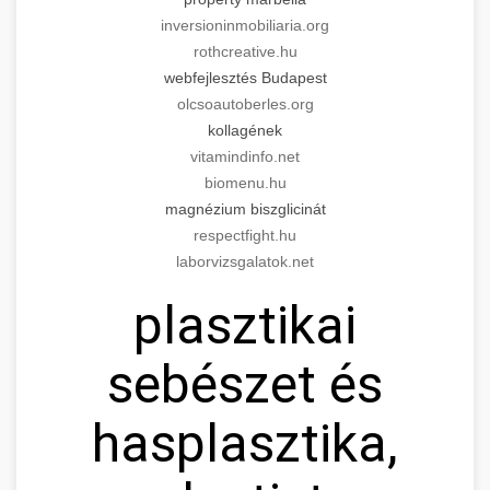
inversioninmobiliaria.org
rothcreative.hu
webfejlesztés Budapest
olcsoautoberles.org
kollagének
vitamindinfo.net
biomenu.hu
magnézium biszglicinát
respectfight.hu
laborvizsgalatok.net
plasztikai
sebészet és
hasplasztika,