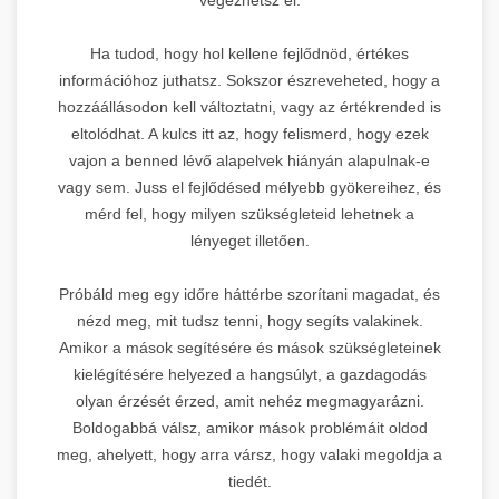
Ha tudod, hogy hol kellene fejlődnöd, értékes
információhoz juthatsz. Sokszor észreveheted, hogy a
hozzáállásodon kell változtatni, vagy az értékrended is
eltolódhat. A kulcs itt az, hogy felismerd, hogy ezek
vajon a benned lévő alapelvek hiányán alapulnak-e
vagy sem. Juss el fejlődésed mélyebb gyökereihez, és
mérd fel, hogy milyen szükségleteid lehetnek a
lényeget illetően.
Próbáld meg egy időre háttérbe szorítani magadat, és
nézd meg, mit tudsz tenni, hogy segíts valakinek.
Amikor a mások segítésére és mások szükségleteinek
kielégítésére helyezed a hangsúlyt, a gazdagodás
olyan érzését érzed, amit nehéz megmagyarázni.
Boldogabbá válsz, amikor mások problémáit oldod
meg, ahelyett, hogy arra vársz, hogy valaki megoldja a
tiedét.