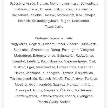
Szécsény, Aszód, Hatvan, Monor, Lajosmizse, Soltvadkert,
Kiskőrös, Kecel, Dusnok, Kiskunhalas, Jánoshalma,
Bácsalmás, Kelebia, Röszke, Mórahalom, Kiskunmajsa,
Kistelek, Kiskunfélegyháza, Bugac, Kecskemét,
Tiszakécske
Budapest egész területe:
Nagykörös, Cegléd, Budaörs, Pécel, Gödöllő, Dunakeszi,
Budakeszi, Szentendre, Dorog, Esztergom, Visegrád,
Mátrafüred, Bátonyterenye, Salgótarján,Rudabánya,
Szendrő, Edelény, Kazincbarcika, Sajószentpéter, Ózd,
Miskolc, Eger, Mezőkövesd, Füzesabony, Tiszafüred,
Heves, Jászapáti, Kunhegyes, Újszász, Kisújszállás,
Törökszentmiklós, Szolnok, Martfű, Tiszaföldvár, Túrkeve,
Mezőtúr, Gyomaendrőd, Szarvas, Kunszentmárton,
Csongrád, Abony, Nagykáta, Újszász, Jászberény,
Jászfényszaru, Jászárokszállás, Lőrinci, Gyöngyös,
Pásztó,Gyula, Sarkad