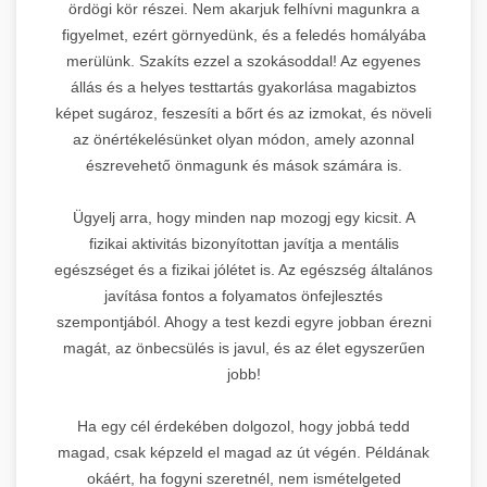
ördögi kör részei. Nem akarjuk felhívni magunkra a
figyelmet, ezért görnyedünk, és a feledés homályába
merülünk. Szakíts ezzel a szokásoddal! Az egyenes
állás és a helyes testtartás gyakorlása magabiztos
képet sugároz, feszesíti a bőrt és az izmokat, és növeli
az önértékelésünket olyan módon, amely azonnal
észrevehető önmagunk és mások számára is.
Ügyelj arra, hogy minden nap mozogj egy kicsit. A
fizikai aktivitás bizonyítottan javítja a mentális
egészséget és a fizikai jólétet is. Az egészség általános
javítása fontos a folyamatos önfejlesztés
szempontjából. Ahogy a test kezdi egyre jobban érezni
magát, az önbecsülés is javul, és az élet egyszerűen
jobb!
Ha egy cél érdekében dolgozol, hogy jobbá tedd
magad, csak képzeld el magad az út végén. Példának
okáért, ha fogyni szeretnél, nem ismételgeted