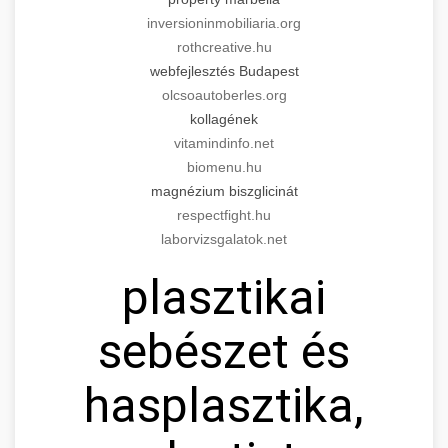
inversioninmobiliaria.org
rothcreative.hu
webfejlesztés Budapest
olcsoautoberles.org
kollagének
vitamindinfo.net
biomenu.hu
magnézium biszglicinát
respectfight.hu
laborvizsgalatok.net
plasztikai
sebészet és
hasplasztika,