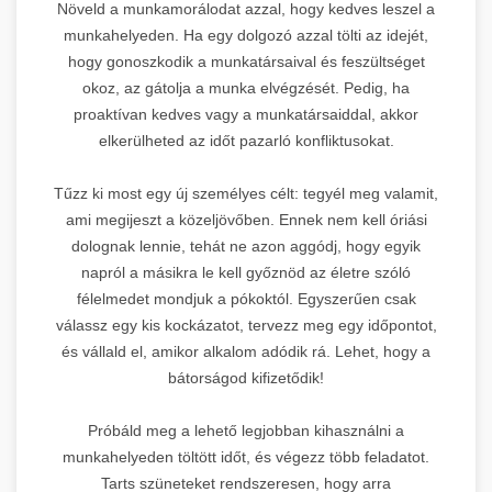
Növeld a munkamorálodat azzal, hogy kedves leszel a
munkahelyeden. Ha egy dolgozó azzal tölti az idejét,
hogy gonoszkodik a munkatársaival és feszültséget
okoz, az gátolja a munka elvégzését. Pedig, ha
proaktívan kedves vagy a munkatársaiddal, akkor
elkerülheted az időt pazarló konfliktusokat.
Tűzz ki most egy új személyes célt: tegyél meg valamit,
ami megijeszt a közeljövőben. Ennek nem kell óriási
dolognak lennie, tehát ne azon aggódj, hogy egyik
napról a másikra le kell győznöd az életre szóló
félelmedet mondjuk a pókoktól. Egyszerűen csak
válassz egy kis kockázatot, tervezz meg egy időpontot,
és vállald el, amikor alkalom adódik rá. Lehet, hogy a
bátorságod kifizetődik!
Próbáld meg a lehető legjobban kihasználni a
munkahelyeden töltött időt, és végezz több feladatot.
Tarts szüneteket rendszeresen, hogy arra