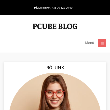
Hívjon minket: +36 70 629 06 90
Menü
RÓLUNK