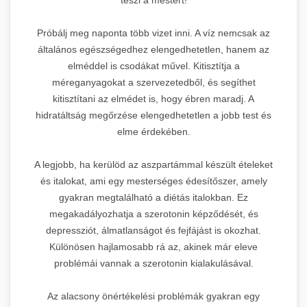
Próbálj meg naponta több vizet inni. A víz nemcsak az
általános egészségedhez elengedhetetlen, hanem az
elméddel is csodákat művel. Kitisztítja a
méreganyagokat a szervezetedből, és segíthet
kitisztítani az elmédet is, hogy ébren maradj. A
hidratáltság megőrzése elengedhetetlen a jobb test és
elme érdekében.
A legjobb, ha kerülöd az aszpartámmal készült ételeket
és italokat, ami egy mesterséges édesítőszer, amely
gyakran megtalálható a diétás italokban. Ez
megakadályozhatja a szerotonin képződését, és
depressziót, álmatlanságot és fejfájást is okozhat.
Különösen hajlamosabb rá az, akinek már eleve
problémái vannak a szerotonin kialakulásával.
Az alacsony önértékelési problémák gyakran egy