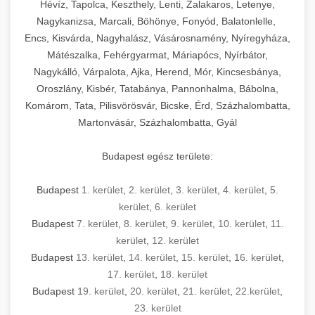
Hévíz, Tapolca, Keszthely, Lenti, Zalakaros, Letenye,
Nagykanizsa, Marcali, Böhönye, Fonyód, Balatonlelle,
Encs, Kisvárda, Nagyhalász, Vásárosnamény, Nyíregyháza,
Mátészalka, Fehérgyarmat, Máriapócs, Nyírbátor,
Nagykálló, Várpalota, Ajka, Herend, Mór, Kincsesbánya,
Oroszlány, Kisbér, Tatabánya, Pannonhalma, Bábolna,
Komárom, Tata, Pilisvörösvár, Bicske, Érd, Százhalombatta,
Martonvásár, Százhalombatta, Gyál
Budapest egész területe:
Budapest
1. kerület
,
2. kerület
,
3. kerület
,
4. kerület
,
5.
kerület
,
6. kerület
Budapest
7. kerület
,
8. kerület
,
9. kerület
,
10. kerület
,
11.
kerület
,
12. kerület
Budapest
13. kerület
,
14. kerület
,
15. kerület
,
16. kerület
,
17. kerület
,
18. kerület
Budapest
19. kerület
,
20. kerület
,
21. kerület
,
22.kerület
,
23. kerület