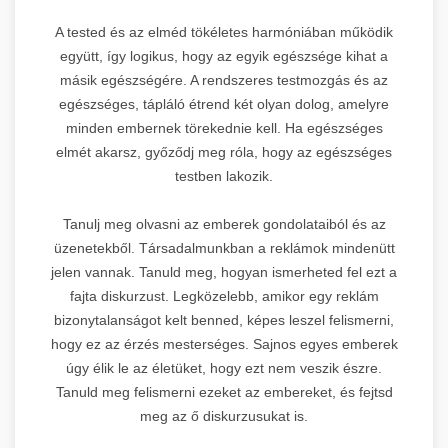
A tested és az elméd tökéletes harmóniában működik
együtt, így logikus, hogy az egyik egészsége kihat a
másik egészségére. A rendszeres testmozgás és az
egészséges, tápláló étrend két olyan dolog, amelyre
minden embernek törekednie kell. Ha egészséges
elmét akarsz, győződj meg róla, hogy az egészséges
testben lakozik.
Tanulj meg olvasni az emberek gondolataiból és az
üzenetekből. Társadalmunkban a reklámok mindenütt
jelen vannak. Tanuld meg, hogyan ismerheted fel ezt a
fajta diskurzust. Legközelebb, amikor egy reklám
bizonytalanságot kelt benned, képes leszel felismerni,
hogy ez az érzés mesterséges. Sajnos egyes emberek
úgy élik le az életüket, hogy ezt nem veszik észre.
Tanuld meg felismerni ezeket az embereket, és fejtsd
meg az ő diskurzusukat is.