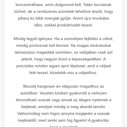
koncentrálhass, amin dolgoznod kell. Talán furcsának
tűnhet, de a rendszeres szünetek lehetővé teszik, hogy
pihenj és több energiát gyűjts. Amint újra munkába
állsz, sokkal produktívabb leszel.
Mindig legyél igényes. Ha a személyes fejlődés a célod,
mindig pontosnak kell lenned. Ha magas elvárásokat
támasztasz magaddal szemben, az valójában csak azt
jelenti, hogy nagyon bízol a képességeidben. A
precizitás minden egyes apró lépéssel, amit a céljaid
felé teszel, közelebb visz a céljaidhoz.
Beszélj hangosan és világosan magadhoz az
autódban. Vezetés közben gyakorold a nehezen
kimondható szavak vagy annak az idegen nyelvnek a
kiejtését, amelyet mindig is meg akartál tanulni.
Valószínűleg nem fogsz annyira megijedni a szavak
kiejtésétől, mert senki sem fog figyelni! A gyakorlás
teszi a mestert!