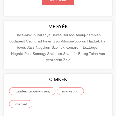
Kapcsolat
MEGYÉK
Bács-Kiskun
Baranya
Békés
Borsod-Abaúj-Zemplén
Budapest
Csongrád
Fejér
Győr-Moson-Sopron
Hajdú-Bihar
Heves
Jász-Nagykun-Szolnok
Komárom-Esztergom
Nógrád
Pest
Somogy
Szabolcs-Szatmár-Bereg
Tolna
Vas
Veszprém
Zala
CIMKÉK
Kunden zu gewinnen,
marketing
internet