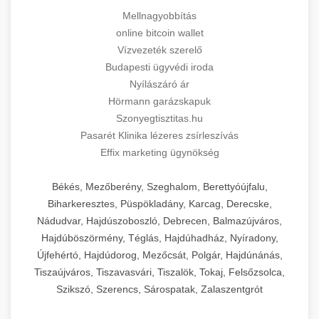
Mellnagyobbítás
online bitcoin wallet
Vízvezeték szerelő
Budapesti ügyvédi iroda
Nyílászáró ár
Hörmann garázskapuk
Szonyegtisztitas.hu
Pasarét Klinika lézeres zsírleszívás
Effix marketing ügynökség
Békés, Mezőberény, Szeghalom, Berettyóújfalu,
Biharkeresztes, Püspökladány, Karcag, Derecske,
Nádudvar, Hajdúszoboszló, Debrecen, Balmazújváros,
Hajdúböszörmény, Téglás, Hajdúhadház, Nyíradony,
Újfehértó, Hajdúdorog, Mezőcsát, Polgár, Hajdúnánás,
Tiszaújváros, Tiszavasvári, Tiszalök, Tokaj, Felsőzsolca,
Szikszó, Szerencs, Sárospatak, Zalaszentgrót