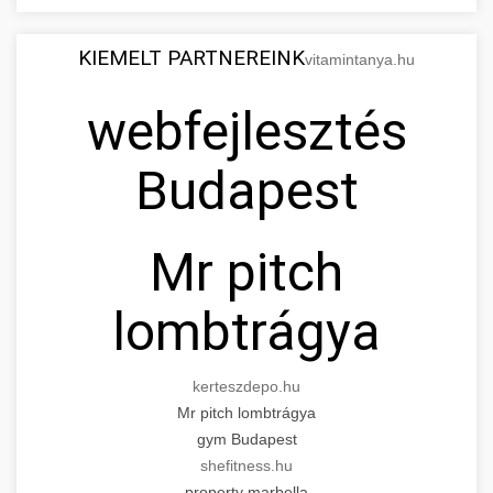
KIEMELT PARTNEREINK
vitamintanya.hu
webfejlesztés
Budapest
Mr pitch
lombtrágya
kerteszdepo.hu
Mr pitch lombtrágya
gym Budapest
shefitness.hu
property marbella