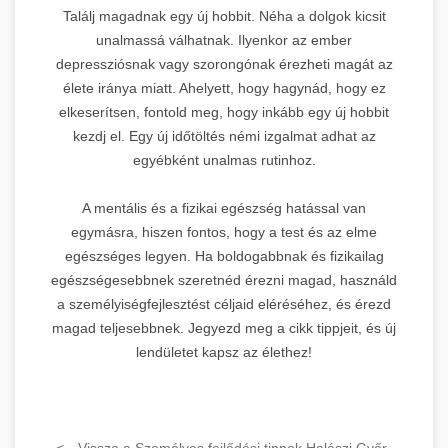
Találj magadnak egy új hobbit. Néha a dolgok kicsit
unalmassá válhatnak. Ilyenkor az ember
depressziósnak vagy szorongónak érezheti magát az
élete iránya miatt. Ahelyett, hogy hagynád, hogy ez
elkeserítsen, fontold meg, hogy inkább egy új hobbit
kezdj el. Egy új időtöltés némi izgalmat adhat az
egyébként unalmas rutinhoz.
A mentális és a fizikai egészség hatással van
egymásra, hiszen fontos, hogy a test és az elme
egészséges legyen. Ha boldogabbnak és fizikailag
egészségesebbnek szeretnéd érezni magad, használd
a személyiségfejlesztést céljaid eléréséhez, és érezd
magad teljesebbnek. Jegyezd meg a cikk tippjeit, és új
lendületet kapsz az élethez!
<-- Vissza a Személyes fejlődési tippek Halászi Győr-