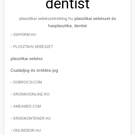
dentist
plasztikai sebészet
reblog.hu
plasztikai sebészet és
hasplasztika, dentist
-
GIAFORM.HU
-
PLASZTIKAI SEBÉSZET
plasztikai sebész
Családjog és öröklési jog
-
DOBROCSI.COM
-
KRONIKAONLINE.RO
-
AMEAMED.COM
-
ERDEIKONTENER.HU
-
ONLINEBOR.HU