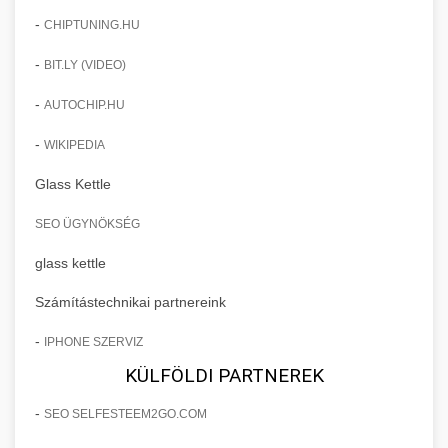
-
CHIPTUNING.HU
-
BIT.LY (VIDEO)
-
AUTOCHIP.HU
-
WIKIPEDIA
Glass Kettle
SEO ÜGYNÖKSÉG
glass kettle
Számítástechnikai partnereink
-
IPHONE SZERVIZ
KÜLFÖLDI PARTNEREK
-
SEO SELFESTEEM2GO.COM