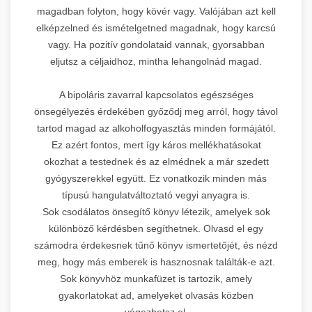
magadban folyton, hogy kövér vagy. Valójában azt kell
elképzelned és ismételgetned magadnak, hogy karcsú
vagy. Ha pozitív gondolataid vannak, gyorsabban
eljutsz a céljaidhoz, mintha lehangolnád magad.
A bipoláris zavarral kapcsolatos egészséges
önsegélyezés érdekében győződj meg arról, hogy távol
tartod magad az alkoholfogyasztás minden formájától.
Ez azért fontos, mert így káros mellékhatásokat
okozhat a testednek és az elmédnek a már szedett
gyógyszerekkel együtt. Ez vonatkozik minden más
típusú hangulatváltoztató vegyi anyagra is.
Sok csodálatos önsegítő könyv létezik, amelyek sok
különböző kérdésben segíthetnek. Olvasd el egy
számodra érdekesnek tűnő könyv ismertetőjét, és nézd
meg, hogy más emberek is hasznosnak találták-e azt.
Sok könyvhöz munkafüzet is tartozik, amely
gyakorlatokat ad, amelyeket olvasás közben
végezhetsz el.