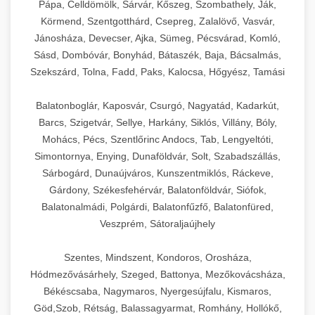
Pápa, Celldömölk, Sárvár, Kőszeg, Szombathely, Ják,
Körmend, Szentgotthárd, Csepreg, Zalalövő, Vasvár,
Jánosháza, Devecser, Ajka, Sümeg, Pécsvárad, Komló,
Sásd, Dombóvár, Bonyhád, Bátaszék, Baja, Bácsalmás,
Szekszárd, Tolna, Fadd, Paks, Kalocsa, Hőgyész, Tamási
Balatonboglár, Kaposvár, Csurgó, Nagyatád, Kadarkút,
Barcs, Szigetvár, Sellye, Harkány, Siklós, Villány, Bóly,
Mohács, Pécs, Szentlőrinc Andocs, Tab, Lengyeltóti,
Simontornya, Enying, Dunaföldvár, Solt, Szabadszállás,
Sárbogárd, Dunaújváros, Kunszentmiklós, Ráckeve,
Gárdony, Székesfehérvár, Balatonföldvár, Siófok,
Balatonalmádi, Polgárdi, Balatonfűzfő, Balatonfüred,
Veszprém, Sátoraljaújhely
Szentes, Mindszent, Kondoros, Orosháza,
Hódmezővásárhely, Szeged, Battonya, Mezőkovácsháza,
Békéscsaba, Nagymaros, Nyergesújfalu, Kismaros,
Göd,Szob, Rétság, Balassagyarmat, Romhány, Hollókő,