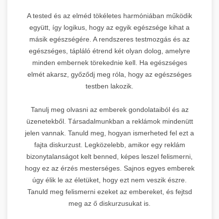
A tested és az elméd tökéletes harmóniában működik
együtt, így logikus, hogy az egyik egészsége kihat a
másik egészségére. A rendszeres testmozgás és az
egészséges, tápláló étrend két olyan dolog, amelyre
minden embernek törekednie kell. Ha egészséges
elmét akarsz, győződj meg róla, hogy az egészséges
testben lakozik.
Tanulj meg olvasni az emberek gondolataiból és az
üzenetekből. Társadalmunkban a reklámok mindenütt
jelen vannak. Tanuld meg, hogyan ismerheted fel ezt a
fajta diskurzust. Legközelebb, amikor egy reklám
bizonytalanságot kelt benned, képes leszel felismerni,
hogy ez az érzés mesterséges. Sajnos egyes emberek
úgy élik le az életüket, hogy ezt nem veszik észre.
Tanuld meg felismerni ezeket az embereket, és fejtsd
meg az ő diskurzusukat is.