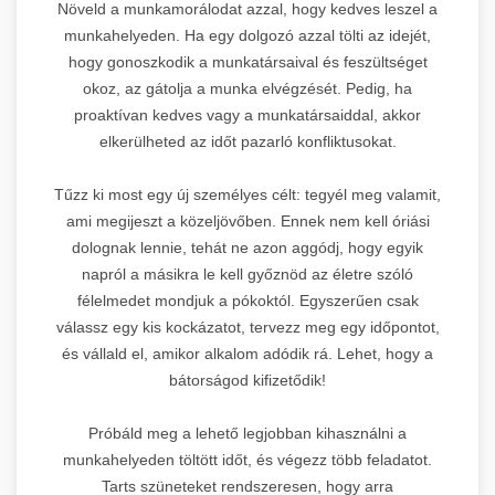
Növeld a munkamorálodat azzal, hogy kedves leszel a
munkahelyeden. Ha egy dolgozó azzal tölti az idejét,
hogy gonoszkodik a munkatársaival és feszültséget
okoz, az gátolja a munka elvégzését. Pedig, ha
proaktívan kedves vagy a munkatársaiddal, akkor
elkerülheted az időt pazarló konfliktusokat.
Tűzz ki most egy új személyes célt: tegyél meg valamit,
ami megijeszt a közeljövőben. Ennek nem kell óriási
dolognak lennie, tehát ne azon aggódj, hogy egyik
napról a másikra le kell győznöd az életre szóló
félelmedet mondjuk a pókoktól. Egyszerűen csak
válassz egy kis kockázatot, tervezz meg egy időpontot,
és vállald el, amikor alkalom adódik rá. Lehet, hogy a
bátorságod kifizetődik!
Próbáld meg a lehető legjobban kihasználni a
munkahelyeden töltött időt, és végezz több feladatot.
Tarts szüneteket rendszeresen, hogy arra