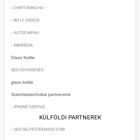
-
CHIPTUNING.HU
-
BIT.LY (VIDEO)
-
AUTOCHIP.HU
-
WIKIPEDIA
Glass Kettle
SEO ÜGYNÖKSÉG
glass kettle
Számítástechnikai partnereink
-
IPHONE SZERVIZ
KÜLFÖLDI PARTNEREK
-
SEO SELFESTEEM2GO.COM