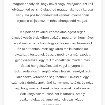
magadban folyton, hogy kövér vagy. Valójában azt kell
elképzelned és ismételgetned magadnak, hogy karcsú
vagy. Ha pozitív gondolataid vannak, gyorsabban
eljutsz a céljaidhoz, mintha lehangolnád magad.
A bipoláris zavarral kapcsolatos egészséges
önsegélyezés érdekében győződj meg arról, hogy távol
tartod magad az alkoholfogyasztás minden formájától.
Ez azért fontos, mert így káros mellékhatásokat
okozhat a testednek és az elmédnek a már szedett
gyógyszerekkel együtt. Ez vonatkozik minden más
típusú hangulatváltoztató vegyi anyagra is.
Sok csodálatos önsegítő könyv létezik, amelyek sok
különböző kérdésben segíthetnek. Olvasd el egy
számodra érdekesnek tűnő könyv ismertetőjét, és nézd
meg, hogy más emberek is hasznosnak találták-e azt.
Sok könyvhöz munkafüzet is tartozik, amely
gyakorlatokat ad, amelyeket olvasás közben
végezhetsz el.