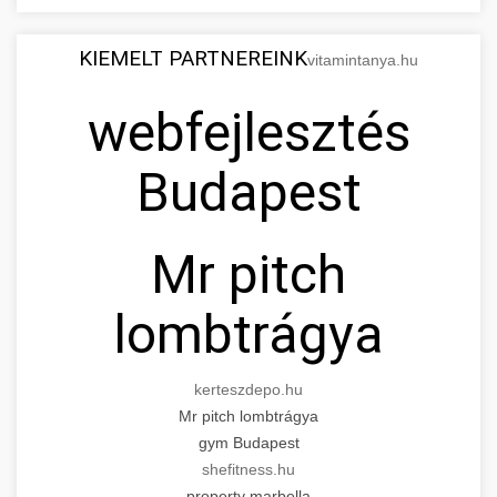
KIEMELT PARTNEREINK
vitamintanya.hu
webfejlesztés
Budapest
Mr pitch
lombtrágya
kerteszdepo.hu
Mr pitch lombtrágya
gym Budapest
shefitness.hu
property marbella