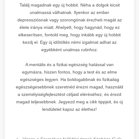
Találj magadnak egy új hobbit. Néha a dolgok kicsit
unalmassá válhatnak. Ilyenkor az ember
depressziósnak vagy szorongónak érezheti magát az
élete iránya miatt. Ahelyett, hogy hagynád, hogy ez
elkeserítsen, fontold meg, hogy inkább egy új hobbit
kezdj el. Egy új időtöltés némi izgalmat adhat az
egyébként unalmas rutinhoz.
A mentális és a fizikai egészség hatással van
egymásra, hiszen fontos, hogy a test és az elme
egészséges legyen. Ha boldogabbnak és fizikailag
egészségesebbnek szeretnéd érezni magad, használd
a személyiségfejlesztést céljaid eléréséhez, és érezd
magad teljesebbnek. Jegyezd meg a cikk tippjeit, és új
lendületet kapsz az élethez!
<-- Vissza a Személyes fejlődési tippek Kópháza Győr-