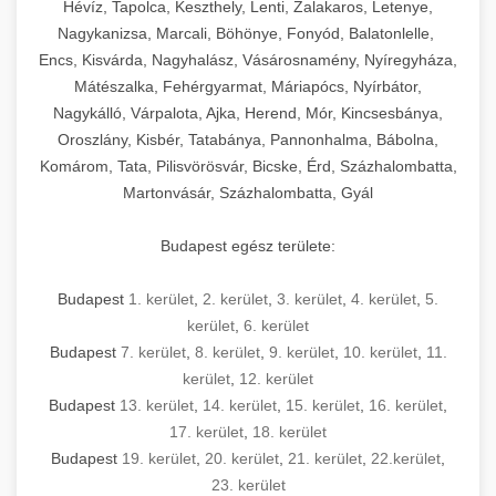
Hévíz, Tapolca, Keszthely, Lenti, Zalakaros, Letenye,
Nagykanizsa, Marcali, Böhönye, Fonyód, Balatonlelle,
Encs, Kisvárda, Nagyhalász, Vásárosnamény, Nyíregyháza,
Mátészalka, Fehérgyarmat, Máriapócs, Nyírbátor,
Nagykálló, Várpalota, Ajka, Herend, Mór, Kincsesbánya,
Oroszlány, Kisbér, Tatabánya, Pannonhalma, Bábolna,
Komárom, Tata, Pilisvörösvár, Bicske, Érd, Százhalombatta,
Martonvásár, Százhalombatta, Gyál
Budapest egész területe:
Budapest
1. kerület
,
2. kerület
,
3. kerület
,
4. kerület
,
5.
kerület
,
6. kerület
Budapest
7. kerület
,
8. kerület
,
9. kerület
,
10. kerület
,
11.
kerület
,
12. kerület
Budapest
13. kerület
,
14. kerület
,
15. kerület
,
16. kerület
,
17. kerület
,
18. kerület
Budapest
19. kerület
,
20. kerület
,
21. kerület
,
22.kerület
,
23. kerület