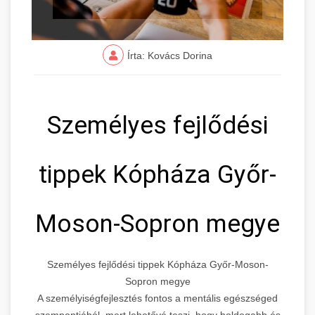
Írta: Kovács Dorina
Személyes fejlődési
tippek Kópháza Győr-
Moson-Sopron megye
Személyes fejlődési tippek Kópháza Győr-Moson-
Sopron megye
A személyiségfejlesztés fontos a mentális egészséged
szempontjából, mert lehetővé teszi, hogy boldogabb és