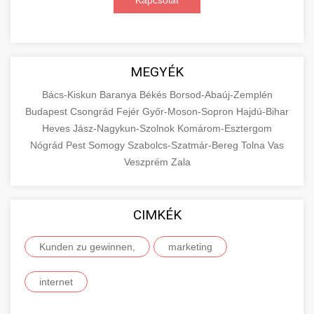
Kapcsolat
MEGYÉK
Bács-Kiskun
Baranya
Békés
Borsod-Abaúj-Zemplén
Budapest
Csongrád
Fejér
Győr-Moson-Sopron
Hajdú-Bihar
Heves
Jász-Nagykun-Szolnok
Komárom-Esztergom
Nógrád
Pest
Somogy
Szabolcs-Szatmár-Bereg
Tolna
Vas
Veszprém
Zala
CIMKÉK
Kunden zu gewinnen,
marketing
internet