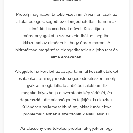
Próbálj meg naponta több vizet inni. A víz nemcsak az
általános egészségedhez elengedhetetlen, hanem az
elméddel is csodákat művel. Kitisztítja a
méreganyagokat a szervezetedből, és segíthet
kitisztítani az elmédet is, hogy ébren maradj. A
hidratáltság megőrzése elengedhetetlen a jobb test és
elme érdekében.
A legjobb, ha kerülöd az aszpartámmal készült ételeket
és italokat, ami egy mesterséges édesítőszer, amely
gyakran megtalálható a diétás italokban. Ez
megakadályozhatja a szerotonin képződését, és
depressziót, álmatlanságot és fejfájást is okozhat.
Különösen hajlamosabb rá az, akinek már eleve
problémái vannak a szerotonin kialakulásával.
Az alacsony önértékelési problémák gyakran egy