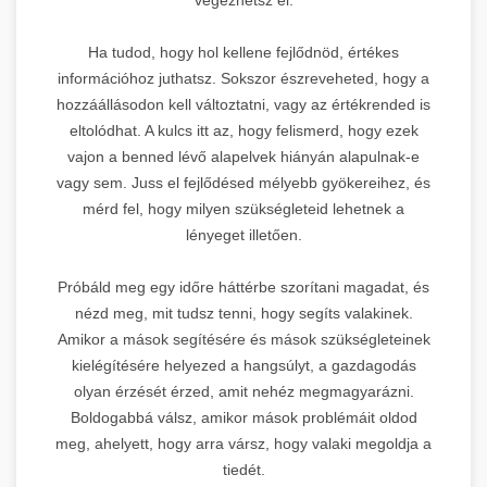
Ha tudod, hogy hol kellene fejlődnöd, értékes
információhoz juthatsz. Sokszor észreveheted, hogy a
hozzáállásodon kell változtatni, vagy az értékrended is
eltolódhat. A kulcs itt az, hogy felismerd, hogy ezek
vajon a benned lévő alapelvek hiányán alapulnak-e
vagy sem. Juss el fejlődésed mélyebb gyökereihez, és
mérd fel, hogy milyen szükségleteid lehetnek a
lényeget illetően.
Próbáld meg egy időre háttérbe szorítani magadat, és
nézd meg, mit tudsz tenni, hogy segíts valakinek.
Amikor a mások segítésére és mások szükségleteinek
kielégítésére helyezed a hangsúlyt, a gazdagodás
olyan érzését érzed, amit nehéz megmagyarázni.
Boldogabbá válsz, amikor mások problémáit oldod
meg, ahelyett, hogy arra vársz, hogy valaki megoldja a
tiedét.