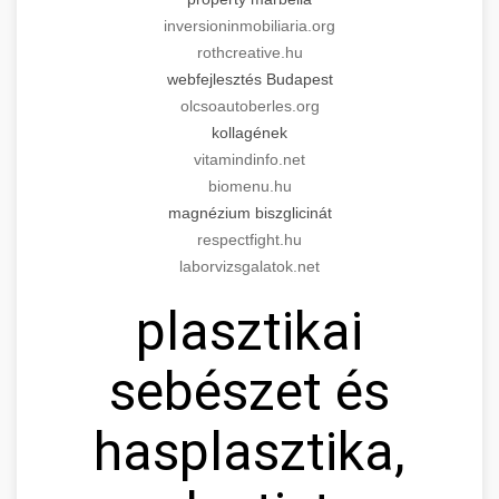
inversioninmobiliaria.org
rothcreative.hu
webfejlesztés Budapest
olcsoautoberles.org
kollagének
vitamindinfo.net
biomenu.hu
magnézium biszglicinát
respectfight.hu
laborvizsgalatok.net
plasztikai
sebészet és
hasplasztika,