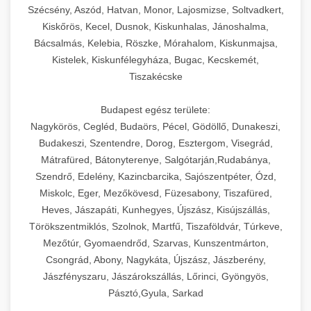
Szécsény, Aszód, Hatvan, Monor, Lajosmizse, Soltvadkert,
Kiskőrös, Kecel, Dusnok, Kiskunhalas, Jánoshalma,
Bácsalmás, Kelebia, Röszke, Mórahalom, Kiskunmajsa,
Kistelek, Kiskunfélegyháza, Bugac, Kecskemét,
Tiszakécske
Budapest egész területe:
Nagykörös, Cegléd, Budaörs, Pécel, Gödöllő, Dunakeszi,
Budakeszi, Szentendre, Dorog, Esztergom, Visegrád,
Mátrafüred, Bátonyterenye, Salgótarján,Rudabánya,
Szendrő, Edelény, Kazincbarcika, Sajószentpéter, Ózd,
Miskolc, Eger, Mezőkövesd, Füzesabony, Tiszafüred,
Heves, Jászapáti, Kunhegyes, Újszász, Kisújszállás,
Törökszentmiklós, Szolnok, Martfű, Tiszaföldvár, Túrkeve,
Mezőtúr, Gyomaendrőd, Szarvas, Kunszentmárton,
Csongrád, Abony, Nagykáta, Újszász, Jászberény,
Jászfényszaru, Jászárokszállás, Lőrinci, Gyöngyös,
Pásztó,Gyula, Sarkad