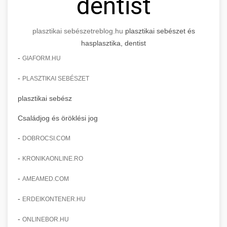
dentist
plasztikai sebészet
reblog.hu
plasztikai sebészet és
hasplasztika, dentist
-
GIAFORM.HU
-
PLASZTIKAI SEBÉSZET
plasztikai sebész
Családjog és öröklési jog
-
DOBROCSI.COM
-
KRONIKAONLINE.RO
-
AMEAMED.COM
-
ERDEIKONTENER.HU
-
ONLINEBOR.HU