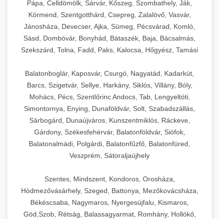
Pápa, Celldömölk, Sárvár, Kőszeg, Szombathely, Ják,
Körmend, Szentgotthárd, Csepreg, Zalalövő, Vasvár,
Jánosháza, Devecser, Ajka, Sümeg, Pécsvárad, Komló,
Sásd, Dombóvár, Bonyhád, Bátaszék, Baja, Bácsalmás,
Szekszárd, Tolna, Fadd, Paks, Kalocsa, Hőgyész, Tamási
Balatonboglár, Kaposvár, Csurgó, Nagyatád, Kadarkút,
Barcs, Szigetvár, Sellye, Harkány, Siklós, Villány, Bóly,
Mohács, Pécs, Szentlőrinc Andocs, Tab, Lengyeltóti,
Simontornya, Enying, Dunaföldvár, Solt, Szabadszállás,
Sárbogárd, Dunaújváros, Kunszentmiklós, Ráckeve,
Gárdony, Székesfehérvár, Balatonföldvár, Siófok,
Balatonalmádi, Polgárdi, Balatonfűzfő, Balatonfüred,
Veszprém, Sátoraljaújhely
Szentes, Mindszent, Kondoros, Orosháza,
Hódmezővásárhely, Szeged, Battonya, Mezőkovácsháza,
Békéscsaba, Nagymaros, Nyergesújfalu, Kismaros,
Göd,Szob, Rétság, Balassagyarmat, Romhány, Hollókő,