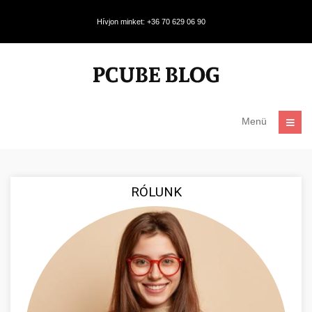
Hívjon minket: +36 70 629 06 90
Menü
RÓLUNK