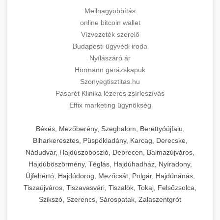
Mellnagyobbítás
online bitcoin wallet
Vízvezeték szerelő
Budapesti ügyvédi iroda
Nyílászáró ár
Hörmann garázskapuk
Szonyegtisztitas.hu
Pasarét Klinika lézeres zsírleszívás
Effix marketing ügynökség
Békés, Mezőberény, Szeghalom, Berettyóújfalu,
Biharkeresztes, Püspökladány, Karcag, Derecske,
Nádudvar, Hajdúszoboszló, Debrecen, Balmazújváros,
Hajdúböszörmény, Téglás, Hajdúhadház, Nyíradony,
Újfehértó, Hajdúdorog, Mezőcsát, Polgár, Hajdúnánás,
Tiszaújváros, Tiszavasvári, Tiszalök, Tokaj, Felsőzsolca,
Szikszó, Szerencs, Sárospatak, Zalaszentgrót