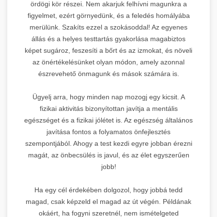
ördögi kör részei. Nem akarjuk felhívni magunkra a
figyelmet, ezért görnyedünk, és a feledés homályába
merülünk. Szakíts ezzel a szokásoddal! Az egyenes
állás és a helyes testtartás gyakorlása magabiztos
képet sugároz, feszesíti a bőrt és az izmokat, és növeli
az önértékelésünket olyan módon, amely azonnal
észrevehető önmagunk és mások számára is.
Ügyelj arra, hogy minden nap mozogj egy kicsit. A
fizikai aktivitás bizonyítottan javítja a mentális
egészséget és a fizikai jólétet is. Az egészség általános
javítása fontos a folyamatos önfejlesztés
szempontjából. Ahogy a test kezdi egyre jobban érezni
magát, az önbecsülés is javul, és az élet egyszerűen
jobb!
Ha egy cél érdekében dolgozol, hogy jobbá tedd
magad, csak képzeld el magad az út végén. Példának
okáért, ha fogyni szeretnél, nem ismételgeted