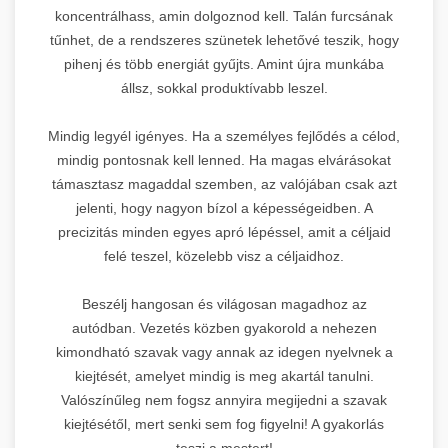
koncentrálhass, amin dolgoznod kell. Talán furcsának
tűnhet, de a rendszeres szünetek lehetővé teszik, hogy
pihenj és több energiát gyűjts. Amint újra munkába
állsz, sokkal produktívabb leszel.
Mindig legyél igényes. Ha a személyes fejlődés a célod,
mindig pontosnak kell lenned. Ha magas elvárásokat
támasztasz magaddal szemben, az valójában csak azt
jelenti, hogy nagyon bízol a képességeidben. A
precizitás minden egyes apró lépéssel, amit a céljaid
felé teszel, közelebb visz a céljaidhoz.
Beszélj hangosan és világosan magadhoz az
autódban. Vezetés közben gyakorold a nehezen
kimondható szavak vagy annak az idegen nyelvnek a
kiejtését, amelyet mindig is meg akartál tanulni.
Valószínűleg nem fogsz annyira megijedni a szavak
kiejtésétől, mert senki sem fog figyelni! A gyakorlás
teszi a mestert!