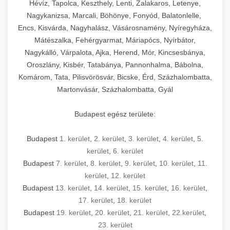
Hévíz, Tapolca, Keszthely, Lenti, Zalakaros, Letenye,
Nagykanizsa, Marcali, Böhönye, Fonyód, Balatonlelle,
Encs, Kisvárda, Nagyhalász, Vásárosnamény, Nyíregyháza,
Mátészalka, Fehérgyarmat, Máriapócs, Nyírbátor,
Nagykálló, Várpalota, Ajka, Herend, Mór, Kincsesbánya,
Oroszlány, Kisbér, Tatabánya, Pannonhalma, Bábolna,
Komárom, Tata, Pilisvörösvár, Bicske, Érd, Százhalombatta,
Martonvásár, Százhalombatta, Gyál
Budapest egész területe:
Budapest
1. kerület
,
2. kerület
,
3. kerület
,
4. kerület
,
5.
kerület
,
6. kerület
Budapest
7. kerület
,
8. kerület
,
9. kerület
,
10. kerület
,
11.
kerület
,
12. kerület
Budapest
13. kerület
,
14. kerület
,
15. kerület
,
16. kerület
,
17. kerület
,
18. kerület
Budapest
19. kerület
,
20. kerület
,
21. kerület
,
22.kerület
,
23. kerület