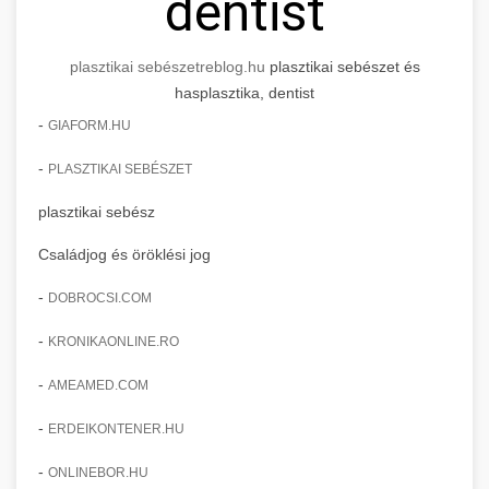
dentist
plasztikai sebészet
reblog.hu
plasztikai sebészet és
hasplasztika, dentist
-
GIAFORM.HU
-
PLASZTIKAI SEBÉSZET
plasztikai sebész
Családjog és öröklési jog
-
DOBROCSI.COM
-
KRONIKAONLINE.RO
-
AMEAMED.COM
-
ERDEIKONTENER.HU
-
ONLINEBOR.HU