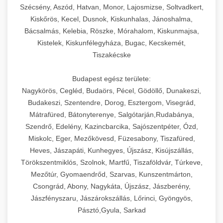
Szécsény, Aszód, Hatvan, Monor, Lajosmizse, Soltvadkert,
Kiskőrös, Kecel, Dusnok, Kiskunhalas, Jánoshalma,
Bácsalmás, Kelebia, Röszke, Mórahalom, Kiskunmajsa,
Kistelek, Kiskunfélegyháza, Bugac, Kecskemét,
Tiszakécske
Budapest egész területe:
Nagykörös, Cegléd, Budaörs, Pécel, Gödöllő, Dunakeszi,
Budakeszi, Szentendre, Dorog, Esztergom, Visegrád,
Mátrafüred, Bátonyterenye, Salgótarján,Rudabánya,
Szendrő, Edelény, Kazincbarcika, Sajószentpéter, Ózd,
Miskolc, Eger, Mezőkövesd, Füzesabony, Tiszafüred,
Heves, Jászapáti, Kunhegyes, Újszász, Kisújszállás,
Törökszentmiklós, Szolnok, Martfű, Tiszaföldvár, Túrkeve,
Mezőtúr, Gyomaendrőd, Szarvas, Kunszentmárton,
Csongrád, Abony, Nagykáta, Újszász, Jászberény,
Jászfényszaru, Jászárokszállás, Lőrinci, Gyöngyös,
Pásztó,Gyula, Sarkad