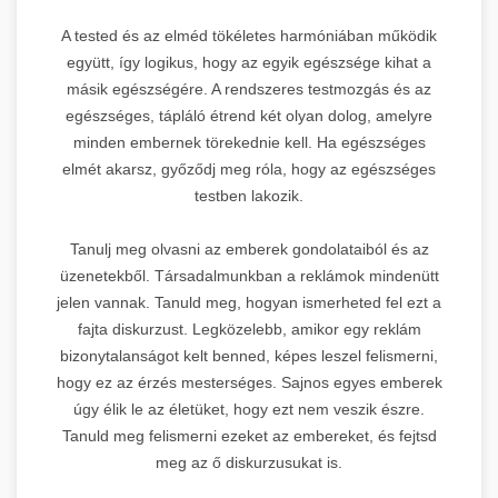
A tested és az elméd tökéletes harmóniában működik
együtt, így logikus, hogy az egyik egészsége kihat a
másik egészségére. A rendszeres testmozgás és az
egészséges, tápláló étrend két olyan dolog, amelyre
minden embernek törekednie kell. Ha egészséges
elmét akarsz, győződj meg róla, hogy az egészséges
testben lakozik.
Tanulj meg olvasni az emberek gondolataiból és az
üzenetekből. Társadalmunkban a reklámok mindenütt
jelen vannak. Tanuld meg, hogyan ismerheted fel ezt a
fajta diskurzust. Legközelebb, amikor egy reklám
bizonytalanságot kelt benned, képes leszel felismerni,
hogy ez az érzés mesterséges. Sajnos egyes emberek
úgy élik le az életüket, hogy ezt nem veszik észre.
Tanuld meg felismerni ezeket az embereket, és fejtsd
meg az ő diskurzusukat is.