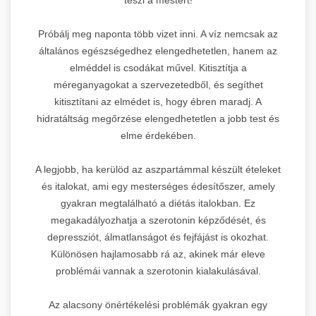
Próbálj meg naponta több vizet inni. A víz nemcsak az
általános egészségedhez elengedhetetlen, hanem az
elméddel is csodákat művel. Kitisztítja a
méreganyagokat a szervezetedből, és segíthet
kitisztítani az elmédet is, hogy ébren maradj. A
hidratáltság megőrzése elengedhetetlen a jobb test és
elme érdekében.
A legjobb, ha kerülöd az aszpartámmal készült ételeket
és italokat, ami egy mesterséges édesítőszer, amely
gyakran megtalálható a diétás italokban. Ez
megakadályozhatja a szerotonin képződését, és
depressziót, álmatlanságot és fejfájást is okozhat.
Különösen hajlamosabb rá az, akinek már eleve
problémái vannak a szerotonin kialakulásával.
Az alacsony önértékelési problémák gyakran egy