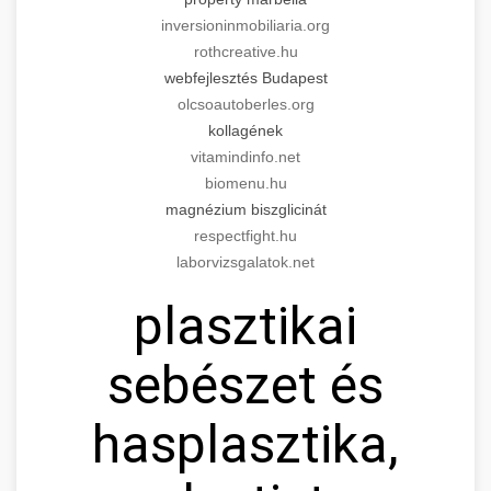
inversioninmobiliaria.org
rothcreative.hu
webfejlesztés Budapest
olcsoautoberles.org
kollagének
vitamindinfo.net
biomenu.hu
magnézium biszglicinát
respectfight.hu
laborvizsgalatok.net
plasztikai
sebészet és
hasplasztika,