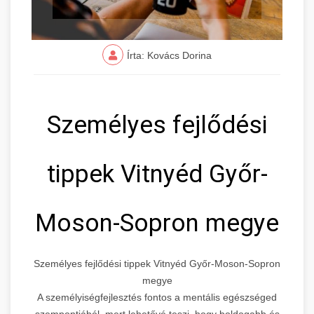
Írta: Kovács Dorina
Személyes fejlődési
tippek Vitnyéd Győr-
Moson-Sopron megye
Személyes fejlődési tippek Vitnyéd Győr-Moson-Sopron
megye
A személyiségfejlesztés fontos a mentális egészséged
szempontjából, mert lehetővé teszi, hogy boldogabb és