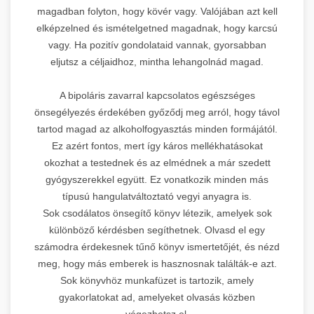
magadban folyton, hogy kövér vagy. Valójában azt kell
elképzelned és ismételgetned magadnak, hogy karcsú
vagy. Ha pozitív gondolataid vannak, gyorsabban
eljutsz a céljaidhoz, mintha lehangolnád magad.
A bipoláris zavarral kapcsolatos egészséges
önsegélyezés érdekében győződj meg arról, hogy távol
tartod magad az alkoholfogyasztás minden formájától.
Ez azért fontos, mert így káros mellékhatásokat
okozhat a testednek és az elmédnek a már szedett
gyógyszerekkel együtt. Ez vonatkozik minden más
típusú hangulatváltoztató vegyi anyagra is.
Sok csodálatos önsegítő könyv létezik, amelyek sok
különböző kérdésben segíthetnek. Olvasd el egy
számodra érdekesnek tűnő könyv ismertetőjét, és nézd
meg, hogy más emberek is hasznosnak találták-e azt.
Sok könyvhöz munkafüzet is tartozik, amely
gyakorlatokat ad, amelyeket olvasás közben
végezhetsz el.