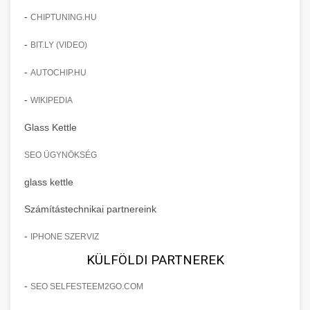
-
CHIPTUNING.HU
-
BIT.LY (VIDEO)
-
AUTOCHIP.HU
-
WIKIPEDIA
Glass Kettle
SEO ÜGYNÖKSÉG
glass kettle
Számítástechnikai partnereink
-
IPHONE SZERVIZ
KÜLFÖLDI PARTNEREK
-
SEO SELFESTEEM2GO.COM