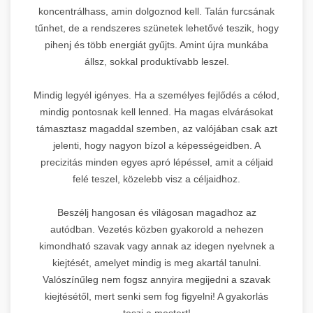
koncentrálhass, amin dolgoznod kell. Talán furcsának
tűnhet, de a rendszeres szünetek lehetővé teszik, hogy
pihenj és több energiát gyűjts. Amint újra munkába
állsz, sokkal produktívabb leszel.
Mindig legyél igényes. Ha a személyes fejlődés a célod,
mindig pontosnak kell lenned. Ha magas elvárásokat
támasztasz magaddal szemben, az valójában csak azt
jelenti, hogy nagyon bízol a képességeidben. A
precizitás minden egyes apró lépéssel, amit a céljaid
felé teszel, közelebb visz a céljaidhoz.
Beszélj hangosan és világosan magadhoz az
autódban. Vezetés közben gyakorold a nehezen
kimondható szavak vagy annak az idegen nyelvnek a
kiejtését, amelyet mindig is meg akartál tanulni.
Valószínűleg nem fogsz annyira megijedni a szavak
kiejtésétől, mert senki sem fog figyelni! A gyakorlás
teszi a mestert!