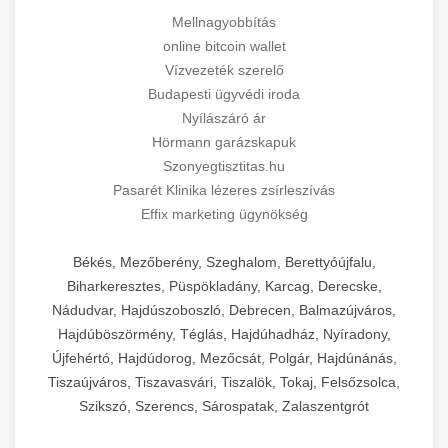
Mellnagyobbítás
online bitcoin wallet
Vízvezeték szerelő
Budapesti ügyvédi iroda
Nyílászáró ár
Hörmann garázskapuk
Szonyegtisztitas.hu
Pasarét Klinika lézeres zsírleszívás
Effix marketing ügynökség
Békés, Mezőberény, Szeghalom, Berettyóújfalu,
Biharkeresztes, Püspökladány, Karcag, Derecske,
Nádudvar, Hajdúszoboszló, Debrecen, Balmazújváros,
Hajdúböszörmény, Téglás, Hajdúhadház, Nyíradony,
Újfehértó, Hajdúdorog, Mezőcsát, Polgár, Hajdúnánás,
Tiszaújváros, Tiszavasvári, Tiszalök, Tokaj, Felsőzsolca,
Szikszó, Szerencs, Sárospatak, Zalaszentgrót