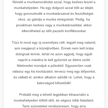
Növeld a munkamorálodat azzal, hogy kedves leszel a
munkahelyeden. Ha egy dolgozó azzal tölti az idejét,
hogy gonoszkodik a munkatársaival és feszültséget
okoz, az gátolja a munka elvégzését. Pedig, ha
proaktívan kedves vagy a munkatársaiddal, akkor
elkerülheted az időt pazarló konfliktusokat.
Tűzz ki most egy új személyes célt: tegyél meg valamit,
ami megijeszt a közeljövőben. Ennek nem kell óriási
dolognak lennie, tehát ne azon aggódj, hogy egyik
napról a másikra le kell győznöd az életre szóló
félelmedet mondjuk a pókoktól. Egyszerűen csak
válassz egy kis kockázatot, tervezz meg egy időpontot,
és vállald el, amikor alkalom adódik rá. Lehet, hogy a
bátorságod kifizetődik!
Próbáld meg a lehető legjobban kihasználni a
munkahelyeden töltött időt, és végezz több feladatot.
Tarts szüneteket rendszeresen, hogy arra