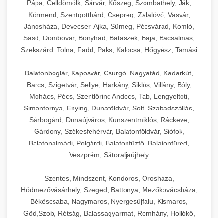
Pápa, Celldömölk, Sárvár, Kőszeg, Szombathely, Ják,
Körmend, Szentgotthárd, Csepreg, Zalalövő, Vasvár,
Jánosháza, Devecser, Ajka, Sümeg, Pécsvárad, Komló,
Sásd, Dombóvár, Bonyhád, Bátaszék, Baja, Bácsalmás,
Szekszárd, Tolna, Fadd, Paks, Kalocsa, Hőgyész, Tamási
Balatonboglár, Kaposvár, Csurgó, Nagyatád, Kadarkút,
Barcs, Szigetvár, Sellye, Harkány, Siklós, Villány, Bóly,
Mohács, Pécs, Szentlőrinc Andocs, Tab, Lengyeltóti,
Simontornya, Enying, Dunaföldvár, Solt, Szabadszállás,
Sárbogárd, Dunaújváros, Kunszentmiklós, Ráckeve,
Gárdony, Székesfehérvár, Balatonföldvár, Siófok,
Balatonalmádi, Polgárdi, Balatonfűzfő, Balatonfüred,
Veszprém, Sátoraljaújhely
Szentes, Mindszent, Kondoros, Orosháza,
Hódmezővásárhely, Szeged, Battonya, Mezőkovácsháza,
Békéscsaba, Nagymaros, Nyergesújfalu, Kismaros,
Göd,Szob, Rétság, Balassagyarmat, Romhány, Hollókő,