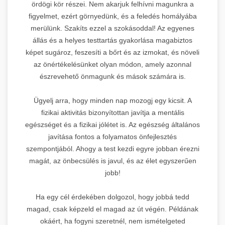
ördögi kör részei. Nem akarjuk felhívni magunkra a
figyelmet, ezért görnyedünk, és a feledés homályába
merülünk. Szakíts ezzel a szokásoddal! Az egyenes
állás és a helyes testtartás gyakorlása magabiztos
képet sugároz, feszesíti a bőrt és az izmokat, és növeli
az önértékelésünket olyan módon, amely azonnal
észrevehető önmagunk és mások számára is.
Ügyelj arra, hogy minden nap mozogj egy kicsit. A
fizikai aktivitás bizonyítottan javítja a mentális
egészséget és a fizikai jólétet is. Az egészség általános
javítása fontos a folyamatos önfejlesztés
szempontjából. Ahogy a test kezdi egyre jobban érezni
magát, az önbecsülés is javul, és az élet egyszerűen
jobb!
Ha egy cél érdekében dolgozol, hogy jobbá tedd
magad, csak képzeld el magad az út végén. Példának
okáért, ha fogyni szeretnél, nem ismételgeted