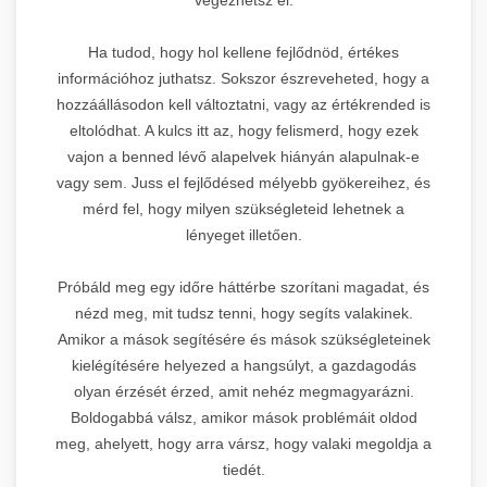
Ha tudod, hogy hol kellene fejlődnöd, értékes
információhoz juthatsz. Sokszor észreveheted, hogy a
hozzáállásodon kell változtatni, vagy az értékrended is
eltolódhat. A kulcs itt az, hogy felismerd, hogy ezek
vajon a benned lévő alapelvek hiányán alapulnak-e
vagy sem. Juss el fejlődésed mélyebb gyökereihez, és
mérd fel, hogy milyen szükségleteid lehetnek a
lényeget illetően.
Próbáld meg egy időre háttérbe szorítani magadat, és
nézd meg, mit tudsz tenni, hogy segíts valakinek.
Amikor a mások segítésére és mások szükségleteinek
kielégítésére helyezed a hangsúlyt, a gazdagodás
olyan érzését érzed, amit nehéz megmagyarázni.
Boldogabbá válsz, amikor mások problémáit oldod
meg, ahelyett, hogy arra vársz, hogy valaki megoldja a
tiedét.