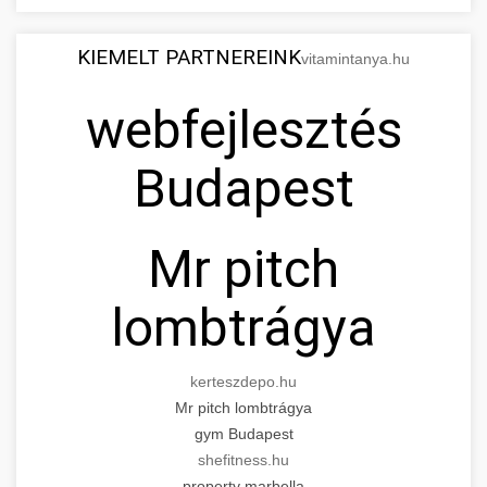
KIEMELT PARTNEREINK
vitamintanya.hu
webfejlesztés
Budapest
Mr pitch
lombtrágya
kerteszdepo.hu
Mr pitch lombtrágya
gym Budapest
shefitness.hu
property marbella