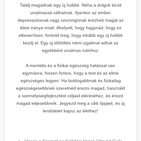
Találj magadnak egy új hobbit. Néha a dolgok kicsit
unalmassá válhatnak. Ilyenkor az ember
depressziósnak vagy szorongónak érezheti magát az
élete iránya miatt. Ahelyett, hogy hagynád, hogy ez
elkeserítsen, fontold meg, hogy inkább egy új hobbit
kezdj el. Egy új időtöltés némi izgalmat adhat az
egyébként unalmas rutinhoz.
A mentális és a fizikai egészség hatással van
egymásra, hiszen fontos, hogy a test és az elme
egészséges legyen. Ha boldogabbnak és fizikailag
egészségesebbnek szeretnéd érezni magad, használd
a személyiségfejlesztést céljaid eléréséhez, és érezd
magad teljesebbnek. Jegyezd meg a cikk tippjeit, és új
lendületet kapsz az élethez!
<-- Vissza a Személyes fejlődési tippek Vitnyéd Győr-