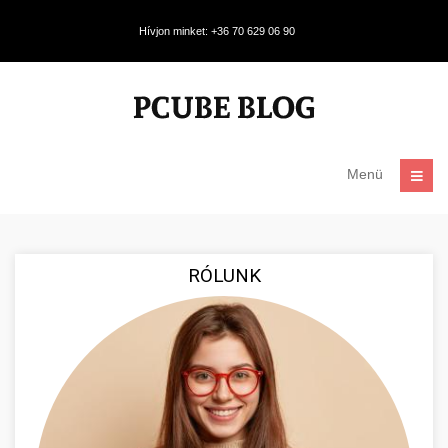
Hívjon minket: +36 70 629 06 90
Menü
RÓLUNK