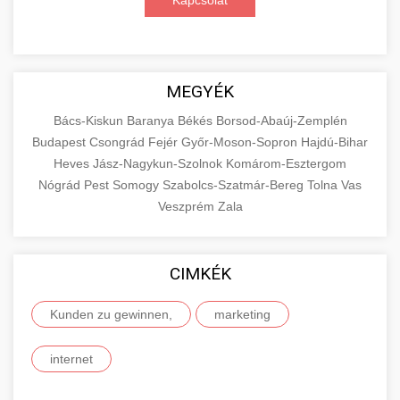
Kapcsolat
MEGYÉK
Bács-Kiskun
Baranya
Békés
Borsod-Abaúj-Zemplén
Budapest
Csongrád
Fejér
Győr-Moson-Sopron
Hajdú-Bihar
Heves
Jász-Nagykun-Szolnok
Komárom-Esztergom
Nógrád
Pest
Somogy
Szabolcs-Szatmár-Bereg
Tolna
Vas
Veszprém
Zala
CIMKÉK
Kunden zu gewinnen,
marketing
internet