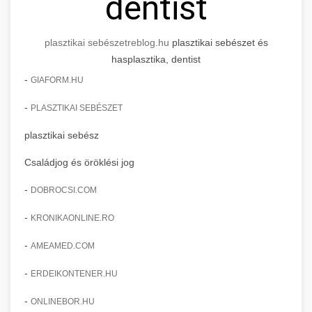
dentist
plasztikai sebészet
reblog.hu
plasztikai sebészet és
hasplasztika, dentist
-
GIAFORM.HU
-
PLASZTIKAI SEBÉSZET
plasztikai sebész
Családjog és öröklési jog
-
DOBROCSI.COM
-
KRONIKAONLINE.RO
-
AMEAMED.COM
-
ERDEIKONTENER.HU
-
ONLINEBOR.HU