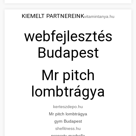
KIEMELT PARTNEREINK
vitamintanya.hu
webfejlesztés
Budapest
Mr pitch
lombtrágya
kerteszdepo.hu
Mr pitch lombtrágya
gym Budapest
shefitness.hu
property marbella