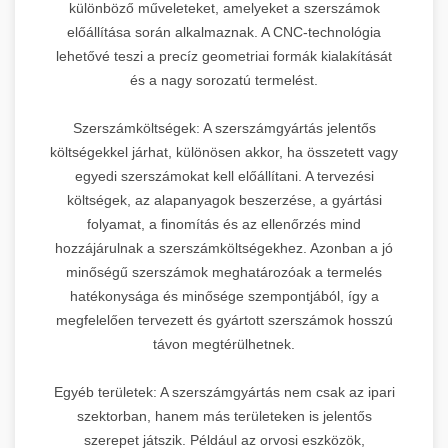
különböző műveleteket, amelyeket a szerszámok
előállítása során alkalmaznak. A CNC-technológia
lehetővé teszi a precíz geometriai formák kialakítását
és a nagy sorozatú termelést.
Szerszámköltségek: A szerszámgyártás jelentős
költségekkel járhat, különösen akkor, ha összetett vagy
egyedi szerszámokat kell előállítani. A tervezési
költségek, az alapanyagok beszerzése, a gyártási
folyamat, a finomítás és az ellenőrzés mind
hozzájárulnak a szerszámköltségekhez. Azonban a jó
minőségű szerszámok meghatározóak a termelés
hatékonysága és minősége szempontjából, így a
megfelelően tervezett és gyártott szerszámok hosszú
távon megtérülhetnek.
Egyéb területek: A szerszámgyártás nem csak az ipari
szektorban, hanem más területeken is jelentős
szerepet játszik. Például az orvosi eszközök,