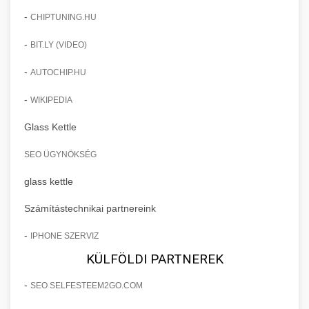
-
CHIPTUNING.HU
-
BIT.LY (VIDEO)
-
AUTOCHIP.HU
-
WIKIPEDIA
Glass Kettle
SEO ÜGYNÖKSÉG
glass kettle
Számítástechnikai partnereink
-
IPHONE SZERVIZ
KÜLFÖLDI PARTNEREK
-
SEO SELFESTEEM2GO.COM