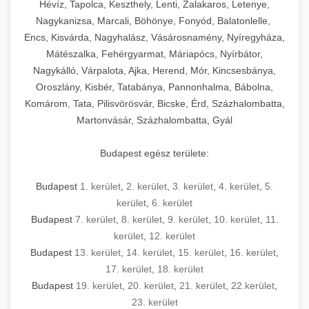
Hévíz, Tapolca, Keszthely, Lenti, Zalakaros, Letenye,
Nagykanizsa, Marcali, Böhönye, Fonyód, Balatonlelle,
Encs, Kisvárda, Nagyhalász, Vásárosnamény, Nyíregyháza,
Mátészalka, Fehérgyarmat, Máriapócs, Nyírbátor,
Nagykálló, Várpalota, Ajka, Herend, Mór, Kincsesbánya,
Oroszlány, Kisbér, Tatabánya, Pannonhalma, Bábolna,
Komárom, Tata, Pilisvörösvár, Bicske, Érd, Százhalombatta,
Martonvásár, Százhalombatta, Gyál
Budapest egész területe:
Budapest
1. kerület
,
2. kerület
,
3. kerület
,
4. kerület
,
5.
kerület
,
6. kerület
Budapest
7. kerület
,
8. kerület
,
9. kerület
,
10. kerület
,
11.
kerület
,
12. kerület
Budapest
13. kerület
,
14. kerület
,
15. kerület
,
16. kerület
,
17. kerület
,
18. kerület
Budapest
19. kerület
,
20. kerület
,
21. kerület
,
22.kerület
,
23. kerület