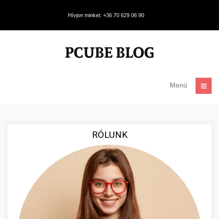
Hívjon minket: +36 70 629 06 90
Menü
RÓLUNK