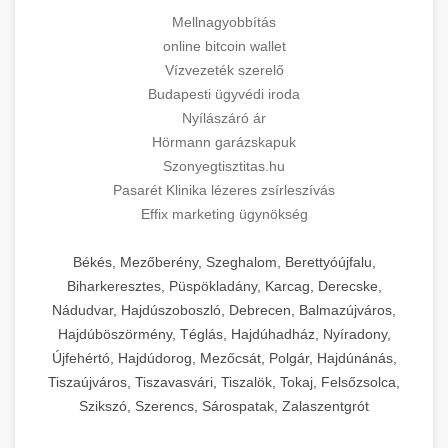
Mellnagyobbítás
online bitcoin wallet
Vízvezeték szerelő
Budapesti ügyvédi iroda
Nyílászáró ár
Hörmann garázskapuk
Szonyegtisztitas.hu
Pasarét Klinika lézeres zsírleszívás
Effix marketing ügynökség
Békés, Mezőberény, Szeghalom, Berettyóújfalu,
Biharkeresztes, Püspökladány, Karcag, Derecske,
Nádudvar, Hajdúszoboszló, Debrecen, Balmazújváros,
Hajdúböszörmény, Téglás, Hajdúhadház, Nyíradony,
Újfehértó, Hajdúdorog, Mezőcsát, Polgár, Hajdúnánás,
Tiszaújváros, Tiszavasvári, Tiszalök, Tokaj, Felsőzsolca,
Szikszó, Szerencs, Sárospatak, Zalaszentgrót