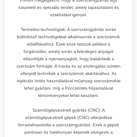
összetett és speciális terület, amely tapasztalatot és
szaktudást igényel.
Termelési technológiák: A szerszámgyártás során
különböző technológiákat alkalmaznak a szerszámok
előállításához. Ezek közé tartozik például a
forgácsolás, amely során a felesleges anyagot
eltávolítják a nyersanyagból, hogy kialakítsák a
szerszám formáját. A marás és az esztergálás szintén
elterjedt technikák a szerszámok alakításához. Az
injekciós öntés használatával műanyag szerszámokat
lehet gyártani, míg a fröccsöntés folyamatával
fémöntvényeket lehet készíteni.
Számítógépvezérelt gyártás (CNC): A
számítógépvezérelt gépek (CNC) elterjedése
forradalmasította a szerszámgyártást. Ezek a gépek
pontosan és hatékonyan képesek elvégezni a