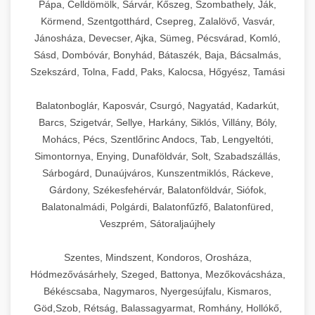
Pápa, Celldömölk, Sárvár, Kőszeg, Szombathely, Ják,
Körmend, Szentgotthárd, Csepreg, Zalalövő, Vasvár,
Jánosháza, Devecser, Ajka, Sümeg, Pécsvárad, Komló,
Sásd, Dombóvár, Bonyhád, Bátaszék, Baja, Bácsalmás,
Szekszárd, Tolna, Fadd, Paks, Kalocsa, Hőgyész, Tamási
Balatonboglár, Kaposvár, Csurgó, Nagyatád, Kadarkút,
Barcs, Szigetvár, Sellye, Harkány, Siklós, Villány, Bóly,
Mohács, Pécs, Szentlőrinc Andocs, Tab, Lengyeltóti,
Simontornya, Enying, Dunaföldvár, Solt, Szabadszállás,
Sárbogárd, Dunaújváros, Kunszentmiklós, Ráckeve,
Gárdony, Székesfehérvár, Balatonföldvár, Siófok,
Balatonalmádi, Polgárdi, Balatonfűzfő, Balatonfüred,
Veszprém, Sátoraljaújhely
Szentes, Mindszent, Kondoros, Orosháza,
Hódmezővásárhely, Szeged, Battonya, Mezőkovácsháza,
Békéscsaba, Nagymaros, Nyergesújfalu, Kismaros,
Göd,Szob, Rétság, Balassagyarmat, Romhány, Hollókő,