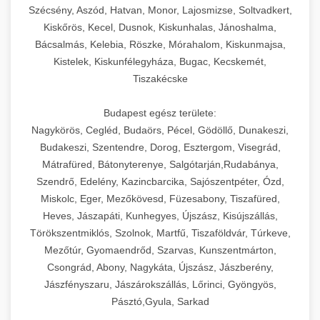
Szécsény, Aszód, Hatvan, Monor, Lajosmizse, Soltvadkert,
Kiskőrös, Kecel, Dusnok, Kiskunhalas, Jánoshalma,
Bácsalmás, Kelebia, Röszke, Mórahalom, Kiskunmajsa,
Kistelek, Kiskunfélegyháza, Bugac, Kecskemét,
Tiszakécske
Budapest egész területe:
Nagykörös, Cegléd, Budaörs, Pécel, Gödöllő, Dunakeszi,
Budakeszi, Szentendre, Dorog, Esztergom, Visegrád,
Mátrafüred, Bátonyterenye, Salgótarján,Rudabánya,
Szendrő, Edelény, Kazincbarcika, Sajószentpéter, Ózd,
Miskolc, Eger, Mezőkövesd, Füzesabony, Tiszafüred,
Heves, Jászapáti, Kunhegyes, Újszász, Kisújszállás,
Törökszentmiklós, Szolnok, Martfű, Tiszaföldvár, Túrkeve,
Mezőtúr, Gyomaendrőd, Szarvas, Kunszentmárton,
Csongrád, Abony, Nagykáta, Újszász, Jászberény,
Jászfényszaru, Jászárokszállás, Lőrinci, Gyöngyös,
Pásztó,Gyula, Sarkad