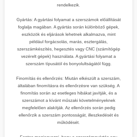
rendelkezik.
Gyártás: A gyártási folyamat a szerszámok előállítását
foglalja magában. A gyártás során különböző gépek,
eszközök és eljárások lehetnek alkalmazva, mint
például forgácsolás, marás, esztergálás,
szerszámkészítés, hegesztés vagy CNC (számítógép
vezérelt gépek) használata. A gyártási folyamat a
szerszám típusától és bonyolultságától függ.
Finomítás és ellenőrzés: Miután elkészült a szerszám,
általában finomításra és ellenőrzésre van szükség. A
finomítás során az esetleges hibákat javítják, és a
szerszámot a kívánt műszaki követelményeknek
megfelelően alakítják. Az ellenőrzés során pedig
ellenőrzik a szerszám pontosságát, illeszkedését és
működését.
Fontos megjegyezni, hogy a szerszámgyártás egy