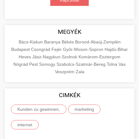
Kapcsolat
MEGYÉK
Bács-Kiskun
Baranya
Békés
Borsod-Abaúj-Zemplén
Budapest
Csongrád
Fejér
Győr-Moson-Sopron
Hajdú-Bihar
Heves
Jász-Nagykun-Szolnok
Komárom-Esztergom
Nógrád
Pest
Somogy
Szabolcs-Szatmár-Bereg
Tolna
Vas
Veszprém
Zala
CIMKÉK
Kunden zu gewinnen,
marketing
internet