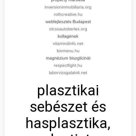
inversioninmobiliaria.org
rothcreative.hu
webfejlesztés Budapest
olcsoautoberles.org
kollagének
vitamindinfo.net
biomenu.hu
magnézium biszglicinát
respectfight.hu
laborvizsgalatok.net
plasztikai
sebészet és
hasplasztika,