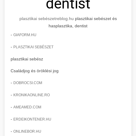
dentist
plasztikai sebészet
reblog.hu
plasztikai sebészet és
hasplasztika, dentist
-
GIAFORM.HU
-
PLASZTIKAI SEBÉSZET
plasztikai sebész
Családjog és öröklési jog
-
DOBROCSI.COM
-
KRONIKAONLINE.RO
-
AMEAMED.COM
-
ERDEIKONTENER.HU
-
ONLINEBOR.HU