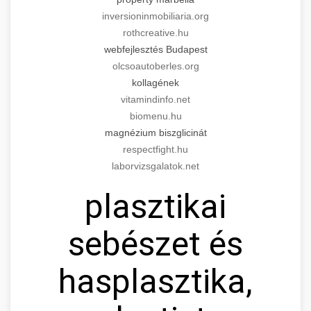
inversioninmobiliaria.org
rothcreative.hu
webfejlesztés Budapest
olcsoautoberles.org
kollagének
vitamindinfo.net
biomenu.hu
magnézium biszglicinát
respectfight.hu
laborvizsgalatok.net
plasztikai
sebészet és
hasplasztika,