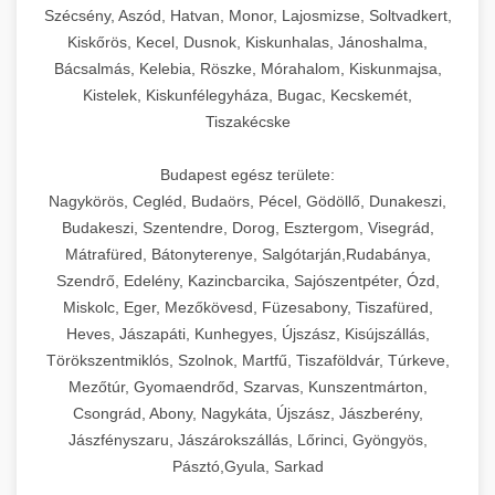
Szécsény, Aszód, Hatvan, Monor, Lajosmizse, Soltvadkert,
Kiskőrös, Kecel, Dusnok, Kiskunhalas, Jánoshalma,
Bácsalmás, Kelebia, Röszke, Mórahalom, Kiskunmajsa,
Kistelek, Kiskunfélegyháza, Bugac, Kecskemét,
Tiszakécske
Budapest egész területe:
Nagykörös, Cegléd, Budaörs, Pécel, Gödöllő, Dunakeszi,
Budakeszi, Szentendre, Dorog, Esztergom, Visegrád,
Mátrafüred, Bátonyterenye, Salgótarján,Rudabánya,
Szendrő, Edelény, Kazincbarcika, Sajószentpéter, Ózd,
Miskolc, Eger, Mezőkövesd, Füzesabony, Tiszafüred,
Heves, Jászapáti, Kunhegyes, Újszász, Kisújszállás,
Törökszentmiklós, Szolnok, Martfű, Tiszaföldvár, Túrkeve,
Mezőtúr, Gyomaendrőd, Szarvas, Kunszentmárton,
Csongrád, Abony, Nagykáta, Újszász, Jászberény,
Jászfényszaru, Jászárokszállás, Lőrinci, Gyöngyös,
Pásztó,Gyula, Sarkad