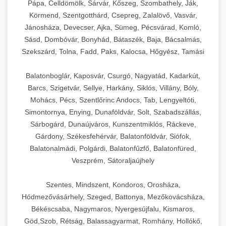
Pápa, Celldömölk, Sárvár, Kőszeg, Szombathely, Ják,
Körmend, Szentgotthárd, Csepreg, Zalalövő, Vasvár,
Jánosháza, Devecser, Ajka, Sümeg, Pécsvárad, Komló,
Sásd, Dombóvár, Bonyhád, Bátaszék, Baja, Bácsalmás,
Szekszárd, Tolna, Fadd, Paks, Kalocsa, Hőgyész, Tamási
Balatonboglár, Kaposvár, Csurgó, Nagyatád, Kadarkút,
Barcs, Szigetvár, Sellye, Harkány, Siklós, Villány, Bóly,
Mohács, Pécs, Szentlőrinc Andocs, Tab, Lengyeltóti,
Simontornya, Enying, Dunaföldvár, Solt, Szabadszállás,
Sárbogárd, Dunaújváros, Kunszentmiklós, Ráckeve,
Gárdony, Székesfehérvár, Balatonföldvár, Siófok,
Balatonalmádi, Polgárdi, Balatonfűzfő, Balatonfüred,
Veszprém, Sátoraljaújhely
Szentes, Mindszent, Kondoros, Orosháza,
Hódmezővásárhely, Szeged, Battonya, Mezőkovácsháza,
Békéscsaba, Nagymaros, Nyergesújfalu, Kismaros,
Göd,Szob, Rétság, Balassagyarmat, Romhány, Hollókő,