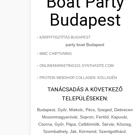
Boat Party
Budapest
-
KÁRPITTISZTÍTÁS BUDAPEST
party boat Budapest
-
MMC CHIPTUNING
-
ONLINEMARKETING101.SYNTHASITE.COM
-
PROTEIN WEBSHOP COLLAGEN: KOLLAGÉN
TANÁCSADÁS A KÖVETKEZŐ
TELEPÜLÉSEKEN:
Budapest, Győr, Miskolc, Pécs, Szeged, Debrecen
Mosonmagyaróvár, Sopron, Fertőd, Kapuvár,
Csorna, Győr, Pápa, Celldömölk, Sárvár, Kőszeg,
Szombathely, Ják, Körmend, Szentgotthárd,