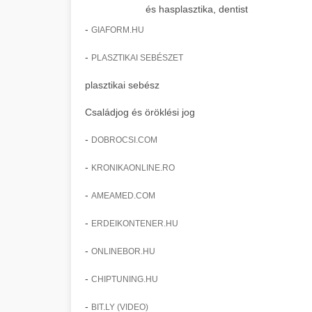
és hasplasztika, dentist
-
GIAFORM.HU
-
PLASZTIKAI SEBÉSZET
plasztikai sebész
Családjog és öröklési jog
-
DOBROCSI.COM
-
KRONIKAONLINE.RO
-
AMEAMED.COM
-
ERDEIKONTENER.HU
-
ONLINEBOR.HU
-
CHIPTUNING.HU
-
BIT.LY (VIDEO)