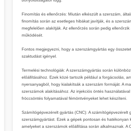
Finomítás és ellenőrzés: Miután elkészült a szerszám, álta
finomítás során az esetleges hibákat javítják, és a szers
megfelelően alakítják. Az ellenőrzés során pedig ellenőrzi
működését.
Fontos megjegyezni, hogy a szerszámgyártás egy összetett é
szaktudást igényel.
Termelési technológiák: A szerszámgyártás során különbö
előállításához. Ezek közé tartozik például a forgácsolás, am
nyersanyagból, hogy kialakítsák a szerszám formáját. A mar
szerszámok alakításához. Az injekciós öntés használatáva
fröccsöntés folyamatával fémöntvényeket lehet készíteni.
Számítógépvezérelt gyártás (CNC): A számítógépvezérelt g
szerszámgyártást. Ezek a gépek pontosan és hatékonyan 
amelyeket a szerszámok előállítása során alkalmaznak. A C