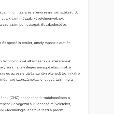
lában finomításra és ellenőrzésre van szükség. A
zámot a kívánt műszaki követelményeknek
k a szerszám pontosságát, illeszkedését és
s speciális terület, amely tapasztalatot és
ző technológiákat alkalmaznak a szerszámok
ely során a felesleges anyagot eltávolítják a
ás és az esztergálás szintén elterjedt technikák a
l műanyag szerszámokat lehet gyártani, míg a
épek (CNC) elterjedése forradalmasította a
képesek elvégezni a különböző műveleteket,
NC-technológia lehetővé teszi a precíz