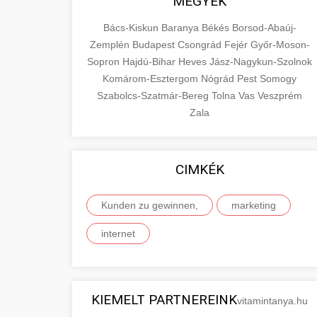
MEGYÉK
Bács-Kiskun
Baranya
Békés
Borsod-Abaúj-
Zemplén
Budapest
Csongrád
Fejér
Győr-Moson-
Sopron
Hajdú-Bihar
Heves
Jász-Nagykun-Szolnok
Komárom-Esztergom
Nógrád
Pest
Somogy
Szabolcs-Szatmár-Bereg
Tolna
Vas
Veszprém
Zala
CIMKÉK
Kunden zu gewinnen,
marketing
internet
KIEMELT PARTNEREINK
vitamintanya.hu