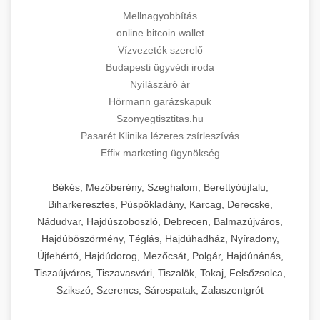
Mellnagyobbítás
online bitcoin wallet
Vízvezeték szerelő
Budapesti ügyvédi iroda
Nyílászáró ár
Hörmann garázskapuk
Szonyegtisztitas.hu
Pasarét Klinika lézeres zsírleszívás
Effix marketing ügynökség
Békés, Mezőberény, Szeghalom, Berettyóújfalu,
Biharkeresztes, Püspökladány, Karcag, Derecske,
Nádudvar, Hajdúszoboszló, Debrecen, Balmazújváros,
Hajdúböszörmény, Téglás, Hajdúhadház, Nyíradony,
Újfehértó, Hajdúdorog, Mezőcsát, Polgár, Hajdúnánás,
Tiszaújváros, Tiszavasvári, Tiszalök, Tokaj, Felsőzsolca,
Szikszó, Szerencs, Sárospatak, Zalaszentgrót