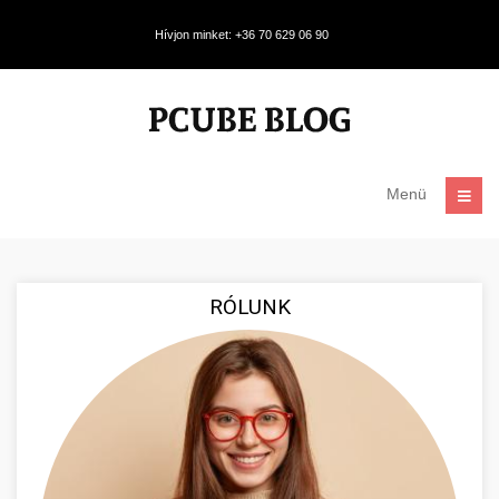
Hívjon minket: +36 70 629 06 90
Menü
RÓLUNK