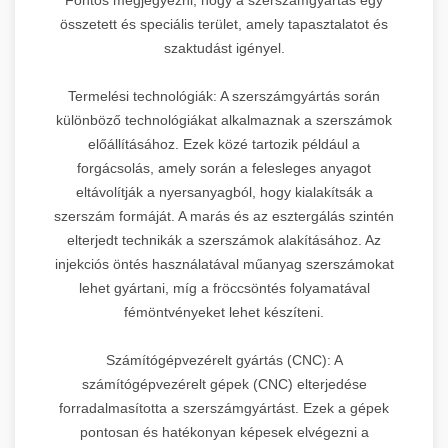
összetett és speciális terület, amely tapasztalatot és
szaktudást igényel.
Termelési technológiák: A szerszámgyártás során
különböző technológiákat alkalmaznak a szerszámok
előállításához. Ezek közé tartozik például a
forgácsolás, amely során a felesleges anyagot
eltávolítják a nyersanyagból, hogy kialakítsák a
szerszám formáját. A marás és az esztergálás szintén
elterjedt technikák a szerszámok alakításához. Az
injekciós öntés használatával műanyag szerszámokat
lehet gyártani, míg a fröccsöntés folyamatával
fémöntvényeket lehet készíteni.
Számítógépvezérelt gyártás (CNC): A
számítógépvezérelt gépek (CNC) elterjedése
forradalmasította a szerszámgyártást. Ezek a gépek
pontosan és hatékonyan képesek elvégezni a