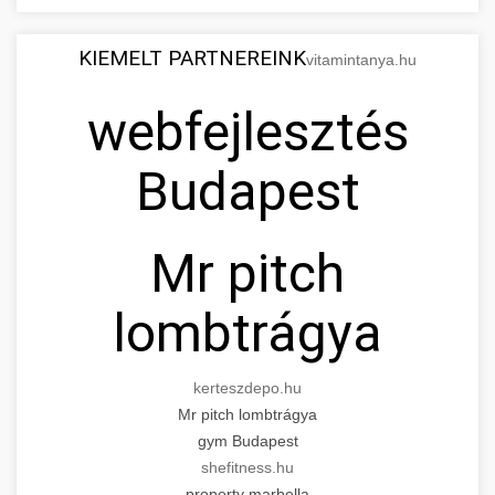
KIEMELT PARTNEREINK
vitamintanya.hu
webfejlesztés
Budapest
Mr pitch
lombtrágya
kerteszdepo.hu
Mr pitch lombtrágya
gym Budapest
shefitness.hu
property marbella