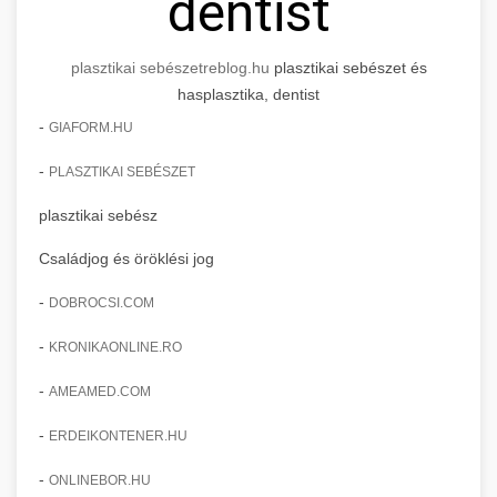
dentist
plasztikai sebészet
reblog.hu
plasztikai sebészet és
hasplasztika, dentist
-
GIAFORM.HU
-
PLASZTIKAI SEBÉSZET
plasztikai sebész
Családjog és öröklési jog
-
DOBROCSI.COM
-
KRONIKAONLINE.RO
-
AMEAMED.COM
-
ERDEIKONTENER.HU
-
ONLINEBOR.HU