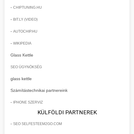
-
CHIPTUNING.HU
-
BIT.LY (VIDEO)
-
AUTOCHIP.HU
-
WIKIPEDIA
Glass Kettle
SEO ÜGYNÖKSÉG
glass kettle
Számítástechnikai partnereink
-
IPHONE SZERVIZ
KÜLFÖLDI PARTNEREK
-
SEO SELFESTEEM2GO.COM