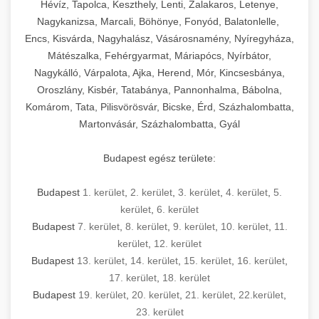
Hévíz, Tapolca, Keszthely, Lenti, Zalakaros, Letenye,
Nagykanizsa, Marcali, Böhönye, Fonyód, Balatonlelle,
Encs, Kisvárda, Nagyhalász, Vásárosnamény, Nyíregyháza,
Mátészalka, Fehérgyarmat, Máriapócs, Nyírbátor,
Nagykálló, Várpalota, Ajka, Herend, Mór, Kincsesbánya,
Oroszlány, Kisbér, Tatabánya, Pannonhalma, Bábolna,
Komárom, Tata, Pilisvörösvár, Bicske, Érd, Százhalombatta,
Martonvásár, Százhalombatta, Gyál
Budapest egész területe:
Budapest
1. kerület
,
2. kerület
,
3. kerület
,
4. kerület
,
5.
kerület
,
6. kerület
Budapest
7. kerület
,
8. kerület
,
9. kerület
,
10. kerület
,
11.
kerület
,
12. kerület
Budapest
13. kerület
,
14. kerület
,
15. kerület
,
16. kerület
,
17. kerület
,
18. kerület
Budapest
19. kerület
,
20. kerület
,
21. kerület
,
22.kerület
,
23. kerület