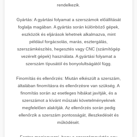
rendelkezik.
Gyártás: A gyártási folyamat a szerszámok előállítását
foglalja magában. A gyártás során különböző gépek,
eszközök és eljárások lehetnek alkalmazva, mint
például forgácsolás, marás, esztergálás,
szerszámkészítés, hegesztés vagy CNC (számítógép
vezérelt gépek) használata. A gyártási folyamat a
szerszám típusától és bonyolultságától függ.
Finomítás és ellenőrzés: Miután elkészült a szerszám,
általában finomításra és ellenőrzésre van szükség. A
finomítás során az esetleges hibákat javítják, és a
szerszámot a kívánt műszaki követelményeknek
megfelelően alakítják. Az ellenőrzés során pedig
ellenőrzik a szerszám pontosságát, illeszkedését és
működését.
Fontos megjegyezni, hogy a szerszámgyártás egy