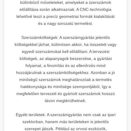
különböző műveleteket, amelyeket a szerszámok
előállítása során alkalmaznak. A CNC-technológia
lehetővé teszi a precíz geometriai formák kialakítását
és a nagy sorozatú termelést.
Szerszámköltségek: A szerszámgyártás jelentős
költségekkel járhat, különösen akkor, ha összetett vagy
egyedi szerszámokat kell előállítani. A tervezési
költségek, az alapanyagok beszerzése, a gyártási
folyamat, a finomítás és az ellenőrzés mind
hozzájárulnak a szerszámköltségekhez. Azonban a jó
minőségű szerszámok meghatározóak a termelés
hatékonysága és minősége szempontjából, így a
megfelelően tervezett és gyártott szerszámok hosszú
távon megtérülhetnek.
Egyéb területek: A szerszámgyártás nem csak az ipari
szektorban, hanem más területeken is jelentős
szerepet játszik. Például az orvosi eszközök,