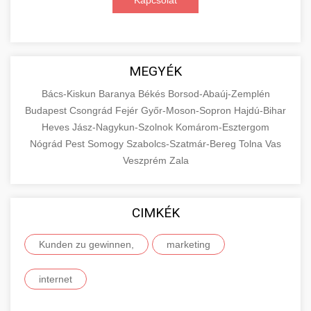
Kapcsolat
MEGYÉK
Bács-Kiskun
Baranya
Békés
Borsod-Abaúj-Zemplén
Budapest
Csongrád
Fejér
Győr-Moson-Sopron
Hajdú-Bihar
Heves
Jász-Nagykun-Szolnok
Komárom-Esztergom
Nógrád
Pest
Somogy
Szabolcs-Szatmár-Bereg
Tolna
Vas
Veszprém
Zala
CIMKÉK
Kunden zu gewinnen,
marketing
internet