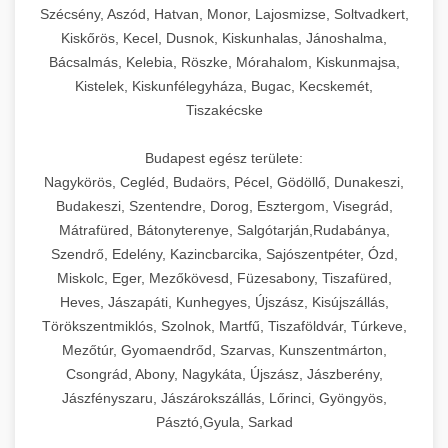
Szécsény, Aszód, Hatvan, Monor, Lajosmizse, Soltvadkert,
Kiskőrös, Kecel, Dusnok, Kiskunhalas, Jánoshalma,
Bácsalmás, Kelebia, Röszke, Mórahalom, Kiskunmajsa,
Kistelek, Kiskunfélegyháza, Bugac, Kecskemét,
Tiszakécske
Budapest egész területe:
Nagykörös, Cegléd, Budaörs, Pécel, Gödöllő, Dunakeszi,
Budakeszi, Szentendre, Dorog, Esztergom, Visegrád,
Mátrafüred, Bátonyterenye, Salgótarján,Rudabánya,
Szendrő, Edelény, Kazincbarcika, Sajószentpéter, Ózd,
Miskolc, Eger, Mezőkövesd, Füzesabony, Tiszafüred,
Heves, Jászapáti, Kunhegyes, Újszász, Kisújszállás,
Törökszentmiklós, Szolnok, Martfű, Tiszaföldvár, Túrkeve,
Mezőtúr, Gyomaendrőd, Szarvas, Kunszentmárton,
Csongrád, Abony, Nagykáta, Újszász, Jászberény,
Jászfényszaru, Jászárokszállás, Lőrinci, Gyöngyös,
Pásztó,Gyula, Sarkad