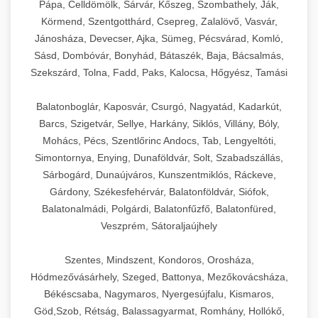
Pápa, Celldömölk, Sárvár, Kőszeg, Szombathely, Ják,
Körmend, Szentgotthárd, Csepreg, Zalalövő, Vasvár,
Jánosháza, Devecser, Ajka, Sümeg, Pécsvárad, Komló,
Sásd, Dombóvár, Bonyhád, Bátaszék, Baja, Bácsalmás,
Szekszárd, Tolna, Fadd, Paks, Kalocsa, Hőgyész, Tamási
Balatonboglár, Kaposvár, Csurgó, Nagyatád, Kadarkút,
Barcs, Szigetvár, Sellye, Harkány, Siklós, Villány, Bóly,
Mohács, Pécs, Szentlőrinc Andocs, Tab, Lengyeltóti,
Simontornya, Enying, Dunaföldvár, Solt, Szabadszállás,
Sárbogárd, Dunaújváros, Kunszentmiklós, Ráckeve,
Gárdony, Székesfehérvár, Balatonföldvár, Siófok,
Balatonalmádi, Polgárdi, Balatonfűzfő, Balatonfüred,
Veszprém, Sátoraljaújhely
Szentes, Mindszent, Kondoros, Orosháza,
Hódmezővásárhely, Szeged, Battonya, Mezőkovácsháza,
Békéscsaba, Nagymaros, Nyergesújfalu, Kismaros,
Göd,Szob, Rétság, Balassagyarmat, Romhány, Hollókő,