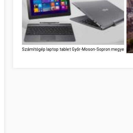
Számítógép laptop tablet Győr-Moson-Sopron megye
Kec