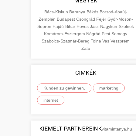
MEGYÉK
Bács-Kiskun
Baranya
Békés
Borsod-Abaúj-
Zemplén
Budapest
Csongrád
Fejér
Győr-Moson-
Sopron
Hajdú-Bihar
Heves
Jász-Nagykun-Szolnok
Komárom-Esztergom
Nógrád
Pest
Somogy
Szabolcs-Szatmár-Bereg
Tolna
Vas
Veszprém
Zala
CIMKÉK
Kunden zu gewinnen,
marketing
internet
KIEMELT PARTNEREINK
vitamintanya.hu