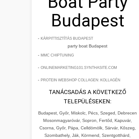
Boat Party
Budapest
-
KÁRPITTISZTÍTÁS BUDAPEST
party boat Budapest
-
MMC CHIPTUNING
-
ONLINEMARKETING101.SYNTHASITE.COM
-
PROTEIN WEBSHOP COLLAGEN: KOLLAGÉN
TANÁCSADÁS A KÖVETKEZŐ
TELEPÜLÉSEKEN:
Budapest, Győr, Miskolc, Pécs, Szeged, Debrecen
Mosonmagyaróvár, Sopron, Fertőd, Kapuvár,
Csorna, Győr, Pápa, Celldömölk, Sárvár, Kőszeg,
Szombathely, Ják, Körmend, Szentgotthárd,