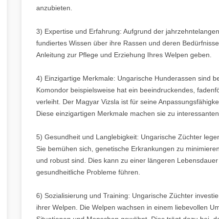
anzubieten.
3) Expertise und Erfahrung: Aufgrund der jahrzehntelange
fundiertes Wissen über ihre Rassen und deren Bedürfnisse 
Anleitung zur Pflege und Erziehung Ihres Welpen geben.
4) Einzigartige Merkmale: Ungarische Hunderassen sind b
Komondor beispielsweise hat ein beeindruckendes, fadenfö
verleiht. Der Magyar Vizsla ist für seine Anpassungsfähigk
Diese einzigartigen Merkmale machen sie zu interessanten
5) Gesundheit und Langlebigkeit: Ungarische Züchter lege
Sie bemühen sich, genetische Erkrankungen zu minimieren
und robust sind. Dies kann zu einer längeren Lebensdauer u
gesundheitliche Probleme führen.
6) Sozialisierung und Training: Ungarische Züchter investi
ihrer Welpen. Die Welpen wachsen in einem liebevollen Um
Situationen und Menschen gewöhnt. Dies trägt dazu bei, da