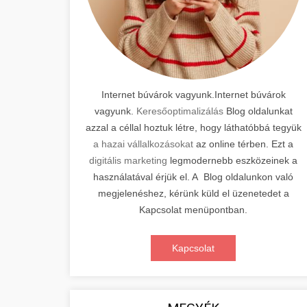
Internet búvárok vagyunk.Internet búvárok
vagyunk.
Keresőoptimalizálás
Blog oldalunkat
azzal a céllal hoztuk létre, hogy láthatóbbá tegyük
a hazai vállalkozásokat
az online térben. Ezt a
digitális marketing
legmodernebb eszközeinek a
használatával érjük el. A Blog oldalunkon való
megjelenéshez, kérünk küld el üzenetedet a
Kapcsolat menüpontban.
Kapcsolat