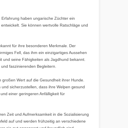
n Erfahrung haben ungarische Züchter ein
entwickelt. Sie können wertvolle Ratschläge und
ekannt für ihre besonderen Merkmale. Der
rmiges Fell, das ihm ein einzigartiges Aussehen
eit und seine Fähigkeiten als Jagdhund bekannt.
 und faszinierenden Begleitern.
n großen Wert auf die Gesundheit ihrer Hunde.
 und sicherzustellen, dass ihre Welpen gesund
nd einer geringeren Anfälligkeit für
eren Zeit und Aufmerksamkeit in die Sozialisierung
feld auf und werden frühzeitig an verschiedene
ss sie gut angepasst und freundlich sind.