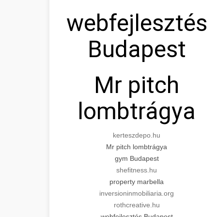
webfejlesztés
Budapest
Mr pitch
lombtrágya
kerteszdepo.hu
Mr pitch lombtrágya
gym Budapest
shefitness.hu
property marbella
inversioninmobiliaria.org
rothcreative.hu
webfejlesztés Budapest