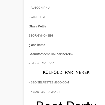
-
AUTOCHIP.HU
-
WIKIPEDIA
Glass Kettle
SEO ÜGYNÖKSÉG
glass kettle
Számítástechnikai partnereink
-
IPHONE SZERVIZ
KÜLFÖLDI PARTNEREK
-
SEO SELFESTEEM2GO.COM
-
KISAUTOK.HU MAKETT