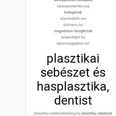
olcsoautoberles.org
kollagének
vitamindinfo.net
biomenu.hu
magnézium biszglicinát
respectfight.hu
laborvizsgalatok.net
plasztikai
sebészet és
hasplasztika,
dentist
plasztikai sebészet
reblog.hu
plasztikai sebészet