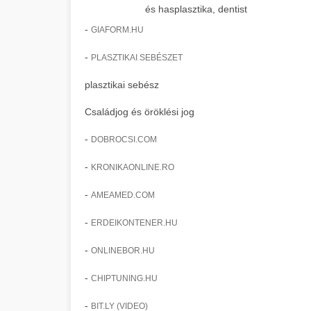
és hasplasztika, dentist
-
GIAFORM.HU
-
PLASZTIKAI SEBÉSZET
plasztikai sebész
Családjog és öröklési jog
-
DOBROCSI.COM
-
KRONIKAONLINE.RO
-
AMEAMED.COM
-
ERDEIKONTENER.HU
-
ONLINEBOR.HU
-
CHIPTUNING.HU
-
BIT.LY (VIDEO)